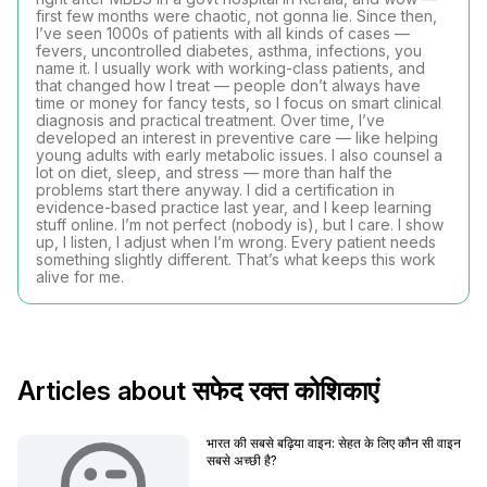
first few months were chaotic, not gonna lie. Since then,
I’ve seen 1000s of patients with all kinds of cases —
fevers, uncontrolled diabetes, asthma, infections, you
name it. I usually work with working-class patients, and
that changed how I treat — people don’t always have
time or money for fancy tests, so I focus on smart clinical
diagnosis and practical treatment. Over time, I’ve
developed an interest in preventive care — like helping
young adults with early metabolic issues. I also counsel a
lot on diet, sleep, and stress — more than half the
problems start there anyway. I did a certification in
evidence-based practice last year, and I keep learning
stuff online. I’m not perfect (nobody is), but I care. I show
up, I listen, I adjust when I’m wrong. Every patient needs
something slightly different. That’s what keeps this work
alive for me.
Articles about सफेद रक्त कोशिकाएं
भारत की सबसे बढ़िया वाइन: सेहत के लिए कौन सी वाइन
सबसे अच्छी है?