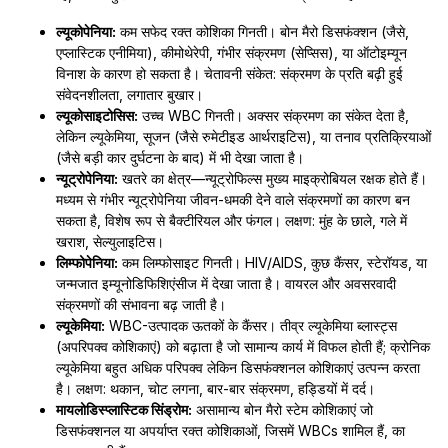
ल्यूकोपेनिया:
कम सफेद रक्त कोशिका गिनती। बोन मैरो डिसफंक्शन (जैसे,
एप्लास्टिक एनीमिया), कीमोथेरेपी, गंभीर संक्रमण (सेप्सिस), या ऑटोइम्यून
विनाश के कारण हो सकता है। चेतावनी संकेत: संक्रमण के प्रति बढ़ी हुई
संवेदनशीलता, लगातार बुखार।
ल्यूकोसाइटोसिस:
उच्च WBC गिनती। अक्सर संक्रमण का संकेत देता है,
लेकिन ल्यूकेमिया, सूजन (जैसे रुमेटीइड आर्थराइटिस), या तनाव प्रतिक्रियाओं
(जैसे बड़ी कार दुर्घटना के बाद) में भी देखा जाता है।
न्यूट्रोपेनिया:
खतरे का क्षेत्र—न्यूट्रोफिल्स मुख्य माइक्रोबियल रक्षक होते हैं।
मध्यम से गंभीर न्यूट्रोपेनिया जीवन-धमकी देने वाले संक्रमणों का कारण बन
सकता है, विशेष रूप से बैक्टीरियल और फंगल। लक्षण: मुंह के छाले, गले में
खराश, सेल्युलाइटिस।
लिम्फोपेनिया:
कम लिम्फोसाइट गिनती। HIV/AIDS, कुछ कैंसर, स्टेरॉयड, या
जन्मजात इम्यूनोडिफिशिएंसीज में देखा जाता है। वायरल और अवसरवादी
संक्रमणों की संभावना बढ़ जाती है।
ल्यूकेमिया:
WBC-उत्पादक ऊतकों के कैंसर। तीव्र ल्यूकेमिया ब्लास्ट्स
(अपरिपक्व कोशिकाएं) को बढ़ाता है जो सामान्य कार्य में विफल होती हैं; क्रोनिक
ल्यूकेमिया बहुत अधिक परिपक्व लेकिन डिसफंक्शनल कोशिकाएं उत्पन्न करता
है। लक्षण: थकान, चोट लगना, बार-बार संक्रमण, हड्डियों में दर्द।
मायलोडिस्प्लास्टिक सिंड्रोम:
असामान्य बोन मैरो स्टेम कोशिकाएं जो
डिसफंक्शनल या अपर्याप्त रक्त कोशिकाओं, जिसमें WBCs शामिल हैं, का