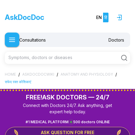
AskDocDoc
EN
हिं
Consultations
Doctors
Symptoms, doctors or diseases
/
/
/
HOME
ASKDOCDOCWIKI
ANATOMY AND PHYSIOLOGY
सफेद रक्त कोशिकाएं
FREE!
ASK DOCTORS — 24/7
Connect with Doctors 24/7. Ask anything, get
expert help today.
#1 MEDICAL PLATFORM
500 doctors ONLINE
ASK QUESTION FOR FREE