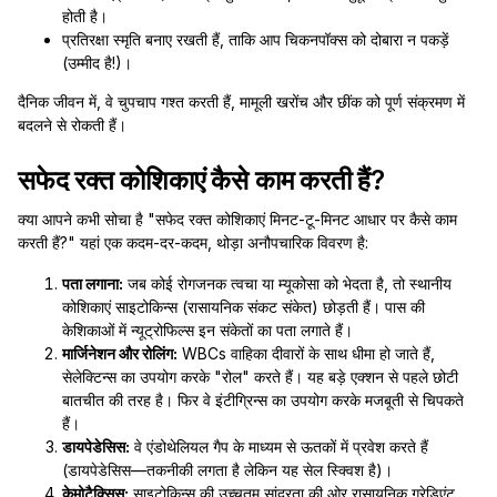
होती है।
प्रतिरक्षा स्मृति बनाए रखती हैं, ताकि आप चिकनपॉक्स को दोबारा न पकड़ें
(उम्मीद है!)।
दैनिक जीवन में, वे चुपचाप गश्त करती हैं, मामूली खरोंच और छींक को पूर्ण संक्रमण में
बदलने से रोकती हैं।
सफेद रक्त कोशिकाएं कैसे काम करती हैं?
क्या आपने कभी सोचा है "सफेद रक्त कोशिकाएं मिनट-टू-मिनट आधार पर कैसे काम
करती हैं?" यहां एक कदम-दर-कदम, थोड़ा अनौपचारिक विवरण है:
पता लगाना:
जब कोई रोगजनक त्वचा या म्यूकोसा को भेदता है, तो स्थानीय
कोशिकाएं साइटोकिन्स (रासायनिक संकट संकेत) छोड़ती हैं। पास की
केशिकाओं में न्यूट्रोफिल्स इन संकेतों का पता लगाते हैं।
मार्जिनेशन और रोलिंग:
WBCs वाहिका दीवारों के साथ धीमा हो जाते हैं,
सेलेक्टिन्स का उपयोग करके "रोल" करते हैं। यह बड़े एक्शन से पहले छोटी
बातचीत की तरह है। फिर वे इंटीग्रिन्स का उपयोग करके मजबूती से चिपकते
हैं।
डायपेडेसिस:
वे एंडोथेलियल गैप के माध्यम से ऊतकों में प्रवेश करते हैं
(डायपेडेसिस—तकनीकी लगता है लेकिन यह सेल स्क्विश है)।
केमोटैक्सिस:
साइटोकिन्स की उच्चतम सांद्रता की ओर रासायनिक ग्रेडिएंट