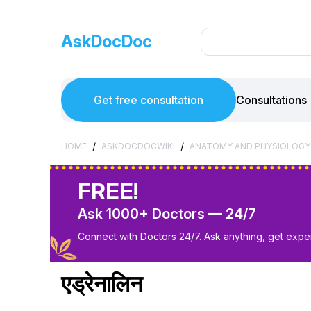
AskDocDoc
Get free consultation
Consultations
/
/
HOME
ASKDOCDOCWIKI
ANATOMY AND PHYSIOLOGY
FREE!
Ask 1000+ Doctors — 24/7
Connect with Doctors 24/7. Ask anything, get exper
एड्रेनालिन