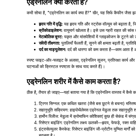
एड्रेनलिन क्या करता है?
कभी सोचा है, "एड्रेनलिन का कार्य क्या है?" खैर, यह सिर्फ कैफीन जैसा झ
हृदय गति में वृद्धि:
यह हृदय गति और स्ट्रोक वॉल्यूम को बढ़ाता है, जिस
ब्रोंकोडाइलेशन:
वायुमार्ग खोलता है। इसे उस गहरी राहत की सांस क
मेटाबोलिक बूस्ट:
यकृत और मांसपेशियों में ग्लाइकोजन के टूटने को उत
संवेदी तीक्ष्णता:
पुतलियाँ फैलती हैं, सुनने की क्षमता बढ़ती है, प्रति
दर्द का माड्यूलेशन:
दर्द की धारणा को कम करता है—काम आता है अ
स्पष्ट फाइट-ऑर-फ्लाइट के अलावा, एड्रेनलिन सूजन, प्रतिरक्षा कार्य और
घटनाओं को क्रिस्टल स्पष्टता के साथ याद करते हैं)।
एड्रेनलिन शरीर में कैसे काम करता है?
ठीक है, तैयार हो जाइए—यहां बताया गया है कि एड्रेनलिन वास्तव में कैसे
ट्रिगर सिग्नल: एक कथित खतरा (जैसे बस छूटने से बचना) मस्तिष्
सहानुभूति सक्रियण: हाइपोथैलेमस एड्रेनल मेडुला तक सहानुभूति श्
हार्मोन रिलीज: मेडुला में क्रोमाफिन कोशिकाएं कुछ ही सेकंड में संग्र
रिसेप्टर बाइंडिंग: एड्रेनलिन लक्ष्य ऊतकों—हृदय, फेफड़े, रक्त
इंट्रासेल्युलर कैस्केड: रिसेप्टर बाइंडिंग जी-प्रोटीन युग्मित मार्
बदलता है।