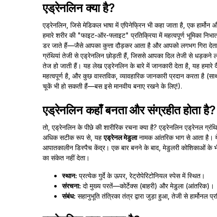
एड्रेनलिन क्या है?
एड्रेनलिन, जिसे मेडिकल भाषा में एपिनेफ्रिन भी कहा जाता है, एक हार्मोन और
हमारे शरीर की "फाइट-ऑर-फ्लाइट" प्रतिक्रिया में महत्वपूर्ण भूमिका न
डर जाते हैं—जैसे आपका कुत्ता दौड़कर आता है और आपको लगभग गिरा देत
ग्रंथियां तेजी से एड्रेनलिन छोड़ती हैं, जिससे आपका दिल तेजी से धड़कने 
तेज हो जाती हैं। यह लेख एड्रेनलिन के बारे में जानकारी देता है, यह हमारे द
महत्वपूर्ण है, और कुछ वास्तविक, व्यावहारिक जानकारी प्रदान करता है (सा
चूकें भी हो सकती हैं—बस इसे मानवीय बनाए रखने के लिए!).
एड्रेनलिन कहाँ बनता और संग्रहीत होता है?
तो, एड्रेनलिन के पीछे की शारीरिक रचना क्या है? एड्रेनलिन एड्रेनल ग्रंथियों 
अधिक सटीक रूप से, यह
एड्रेनल मेडुला
नामक आंतरिक भाग से आता है। ये ग
आपातकालीन डिस्पैच केंद्र। एक बार बनने के बाद, मेडुलरी कोशिकाओं के 
का संकेत नहीं देता।
स्थान:
प्रत्येक गुर्दे के ऊपर, रेट्रोपेरिटोनियल स्पेस में स्थित।
संरचना:
दो मुख्य परतें—कोर्टेक्स (बाहरी) और मेडुला (आंतरिक)।
संबंध:
सहानुभूति तंत्रिका तंत्र द्वारा जुड़ा हुआ, तेजी से हार्मोनल प