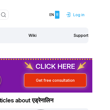
Log in
EN
हिं
Support
Wiki
CLICK HERE
Get free consultation
ticles about एड्रेनालिन