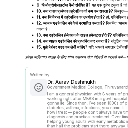
9. फियोक्रोमोसाइटोमा कैसे संबंधित है?
यह एक दुर्लभ ट्यूमर है ज
10. क्या तनाव प्रबंधन एड्रेनलिन को कम कर सकता है?
बिल्कुल—म
11. क्या चिकित्सा में एड्रेनलिन का उपयोग होता है?
हाँ, एपिनेफ्रिन
12. व्यायाम एड्रेनलिन को कैसे प्रभावित करता है?
नियमित व्यायाम र
करता है।
13. क्या एड्रेनलिन इंजेक्शन के साइड इफेक्ट्स होते हैं?
एपिनेफ्रिन
14. क्या आहार एड्रेनलिन को प्रभावित कर सकता है?
संतुलित कार्ब
15. मुझे पेशेवर मदद कब लेनी चाहिए?
यदि आपको लगातार टैचीकार्डिया
हमेशा व्यक्तिगत सलाह के लिए योग्य स्वास्थ्य सेवा पेशेवरों से परामर्श कर
Written by
Dr. Aarav Deshmukh
Government Medical College, Thiruvanan
I am a general physician with 8 years of pra
working right after MBBS in a govt hospita
gonna lie. Since then, I’ve seen 1000s of p
diabetes, asthma, infections, you name it. 
how I treat — people don’t always have time
diagnosis and practical treatment. Over tim
helping young adults with early metabolic i
than half the problems start there anyway. I