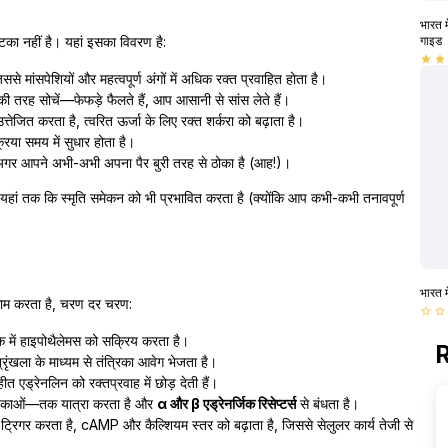
भारत म
टका नहीं है। यहां इसका विवरण है:
गाइड
star
star
से मांसपेशियों और महत्वपूर्ण अंगों में अधिक रक्त प्रवाहित होता है।
ी तरह सोचें—फेफड़े फैलते हैं, आप आसानी से सांस लेते हैं।
्तेजित करता है, त्वरित ऊर्जा के लिए रक्त शर्करा को बढ़ाता है।
क्रिया समय में सुधार होता है।
गर आपने अभी-अभी अपना पैर बुरी तरह से ठोका है (आह!)।
 यहां तक कि स्मृति समेकन को भी प्रभावित करता है (क्योंकि आप कभी-कभी तनावपूर्ण
भारत म
 काम करता है, चरण दर चरण:
star_border
star_border
क में हाइपोथैलेमस को सक्रिय करता है।
R
रृंखला के माध्यम से तंत्रिका आवेग भेजता है।
हीत एड्रेनलिन को रक्तप्रवाह में छोड़ देती हैं।
 वाहिकाओं—तक यात्रा करता है और
α और β एड्रेनर्जिक रिसेप्टर्स
से बंधता है।
गों को ट्रिगर करता है, cAMP और कैल्शियम स्तर को बढ़ाता है, जिससे सेलुलर कार्य तेजी से