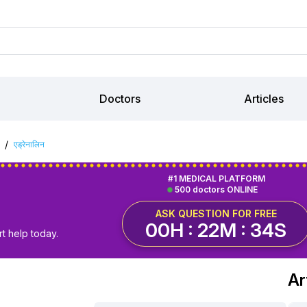
Doctors
Articles
/
एड्रेनालिन
#1 MEDICAL PLATFORM
500 doctors ONLINE
ASK QUESTION FOR FREE
00H : 22M : 34S
t help today.
Ar