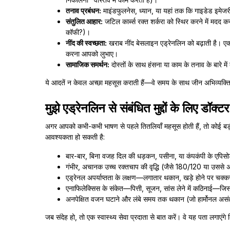
तनाव प्रबंधन:
माइंडफुलनेस, ध्यान, या यहां तक कि गाइडेड इमेजर
संतुलित आहार:
जटिल कार्ब्स रक्त शर्करा को स्थिर करने में मदद क
कॉफी?)।
नींद की स्वच्छता:
खराब नींद बेसलाइन एड्रेनलिन को बढ़ाती है। ए
करना आपको लुभाए।
सामाजिक समर्थन:
दोस्तों के साथ हंसना या काम के तनाव के बारे 
ये आदतें न केवल अच्छा महसूस कराती हैं—वे समय के साथ जीन अभिव्यक्ति औ
मुझे एड्रेनलिन से संबंधित मुद्दों के लिए डॉ
अगर आपको कभी-कभी भाषण से पहले तितलियाँ महसूस होती हैं, तो कोई बड़
आवश्यकता हो सकती है:
बार-बार, बिना वजह दिल की धड़कन, पसीना, या कंपकंपी के एपिस
गंभीर, अचानक उच्च रक्तचाप की वृद्धि (जैसे 180/120 या उससे
एड्रेनल अपर्याप्तता के लक्षण—लगातार थकान, खड़े होने पर च
एनाफिलेक्सिस के संकेत—पित्ती, सूजन, सांस लेने में कठिनाई—
अनपेक्षित वजन घटाने और लंबे समय तक थकान (जो हार्मोनल असं
जब संदेह हो, तो एक स्वास्थ्य सेवा प्रदाता से बात करें। वे यह पता लगाएं