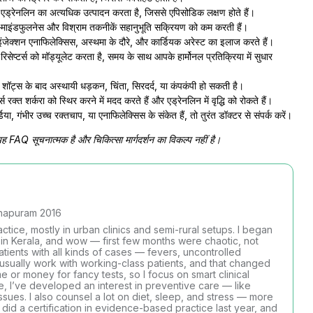
ो एड्रेनलिन का अत्यधिक उत्पादन करता है, जिससे एपिसोडिक लक्षण होते हैं।
ाइंडफुलनेस और विश्राम तकनीकें सहानुभूति सक्रियण को कम करती हैं।
 इंजेक्शन एनाफिलेक्सिस, अस्थमा के दौरे, और कार्डियक अरेस्ट का इलाज करते हैं।
िसेप्टर्स को मॉड्यूलेट करता है, समय के साथ आपके हार्मोनल प्रतिक्रिया में सुधार
 शॉट्स के बाद अस्थायी धड़कन, चिंता, सिरदर्द, या कंपकंपी हो सकती है।
्स रक्त शर्करा को स्थिर करने में मदद करते हैं और एड्रेनलिन में वृद्धि को रोकते हैं।
, गंभीर उच्च रक्तचाप, या एनाफिलेक्सिस के संकेत हैं, तो तुरंत डॉक्टर से संपर्क करें।
ें—यह FAQ सूचनात्मक है और चिकित्सा मार्गदर्शन का विकल्प नहीं है।
thapuram 2016
ctice, mostly in urban clinics and semi-rural setups. I began
l in Kerala, and wow — first few months were chaotic, not
atients with all kinds of cases — fevers, uncontrolled
I usually work with working-class patients, and that changed
 or money for fancy tests, so I focus on smart clinical
e, I’ve developed an interest in preventive care — like
ssues. I also counsel a lot on diet, sleep, and stress — more
 did a certification in evidence-based practice last year, and