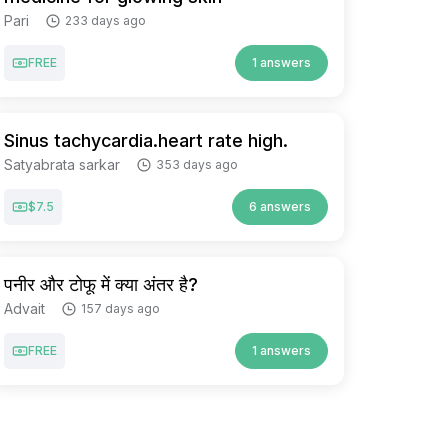
Pari
233 days ago
FREE
1 answers
Sinus tachycardia.heart rate high.
Satyabrata sarkar
353 days ago
$7.5
6 answers
पनीर और टोफू में क्या अंतर है?
Advait
157 days ago
FREE
1 answers