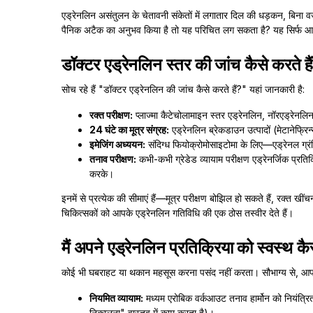
एड्रेनलिन असंतुलन के चेतावनी संकेतों में लगातार दिल की धड़कन, बि
पैनिक अटैक का अनुभव किया है तो यह परिचित लग सकता है? यह सिर्फ आपक
डॉक्टर एड्रेनलिन स्तर की जांच कैसे करते है
सोच रहे हैं "डॉक्टर एड्रेनलिन की जांच कैसे करते हैं?" यहां जानकारी है:
रक्त परीक्षण:
प्लाज्मा कैटेचोलामाइन स्तर एड्रेनलिन, नॉरएड्रेनलिन 
24 घंटे का मूत्र संग्रह:
एड्रेनलिन ब्रेकडाउन उत्पादों (मेटानेफ्र
इमेजिंग अध्ययन:
संदिग्ध फियोक्रोमोसाइटोमा के लिए—एड्रेनल ग्
तनाव परीक्षण:
कभी-कभी ग्रेडेड व्यायाम परीक्षण एड्रेनर्जिक प्रत
करके।
इनमें से प्रत्येक की सीमाएं हैं—मूत्र परीक्षण बोझिल हो सकते हैं, रक्त खीं
चिकित्सकों को आपके एड्रेनलिन गतिविधि की एक ठोस तस्वीर देते हैं।
मैं अपने एड्रेनलिन प्रतिक्रिया को स्वस्थ क
कोई भी घबराहट या थकान महसूस करना पसंद नहीं करता। सौभाग्य से, आप 
नियमित व्यायाम:
मध्यम एरोबिक वर्कआउट तनाव हार्मोन को नियंत्रित क
निकालना" वास्तव में काम करता है)।