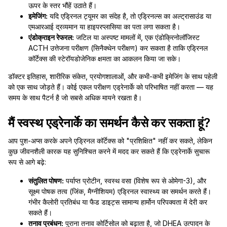
ऊपर के स्तर भौंहें उठाते हैं।
इमेजिंग:
यदि एड्रिनल ट्यूमर का संदेह है, तो एड्रिनल्स का अल्ट्रासाउंड या
एमआरआई द्रव्यमान या हाइपरप्लासिया का पता लगा सकता है।
एंडोक्राइन रेफरल:
जटिल या अस्पष्ट मामलों में, एक एंडोक्रिनोलॉजिस्ट
ACTH उत्तेजना परीक्षण (सिनैक्थेन परीक्षण) कर सकता है ताकि एड्रिनल
कॉर्टेक्स की स्टेरॉयडोजेनिक क्षमता का आकलन किया जा सके।
डॉक्टर इतिहास, शारीरिक संकेत, प्रयोगशालाओं, और कभी-कभी इमेजिंग के साथ पहेली
को एक साथ जोड़ते हैं। कोई एकल परीक्षण एड्रेनार्के को परिभाषित नहीं करता — यह
समय के साथ पैटर्न है जो सबसे अधिक मायने रखता है।
मैं स्वस्थ एड्रेनार्के का समर्थन कैसे कर सकता हूं?
आप पुश-अप्स करके अपने एड्रिनल कॉर्टेक्स को "प्रशिक्षित" नहीं कर सकते, लेकिन
कुछ जीवनशैली कारक यह सुनिश्चित करने में मदद कर सकते हैं कि एड्रेनार्के सुचारू
रूप से आगे बढ़े:
संतुलित पोषण:
पर्याप्त प्रोटीन, स्वस्थ वसा (विशेष रूप से ओमेगा-3), और
सूक्ष्म पोषक तत्व (जिंक, मैग्नीशियम) एड्रिनल स्वास्थ्य का समर्थन करते हैं।
गंभीर कैलोरी प्रतिबंध या फैड डाइट्स सामान्य हार्मोन परिपक्वता में देरी कर
सकते हैं।
तनाव प्रबंधन:
पुराना तनाव कोर्टिसोल को बढ़ाता है, जो DHEA उत्पादन के