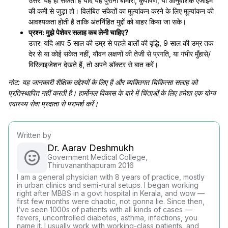
उत्तर: यह हो सकता है यदि यह पुरानी बीमारी, कुपोषण, या आनुवंशिक एंजाइम
की कमी से जुड़ा हो। विलंबित संकेतों का मूल्यांकन करने के लिए मूल्यांकन की
आवश्यकता होती है ताकि अंतर्निहित मुद्दों को बाहर किया जा सके।
प्रश्न: मुझे पेशेवर सलाह कब लेनी चाहिए?
उत्तर: यदि आप 5 साल की उम्र से पहले बालों की वृद्धि, 9 साल की उम्र तक
देर से या कोई संकेत नहीं, यौवन लक्षणों की तेजी से प्रगति, या गंभीर मुँहासे/
विरिलाइजेशन देखते हैं, तो अपने डॉक्टर से बात करें।
नोट: यह जानकारी शैक्षिक उद्देश्यों के लिए है और व्यक्तिगत चिकित्सा सलाह को
प्रतिस्थापित नहीं करती है। हार्मोनल विकास के बारे में चिंताओं के लिए हमेशा एक योग्य
स्वास्थ्य सेवा प्रदाता से परामर्श करें।
Written by
Dr. Aarav Deshmukh
Government Medical College,
Thiruvananthapuram 2016
I am a general physician with 8 years of practice, mostly
in urban clinics and semi-rural setups. I began working
right after MBBS in a govt hospital in Kerala, and wow —
first few months were chaotic, not gonna lie. Since then,
I’ve seen 1000s of patients with all kinds of cases —
fevers, uncontrolled diabetes, asthma, infections, you
name it. I usually work with working-class patients, and