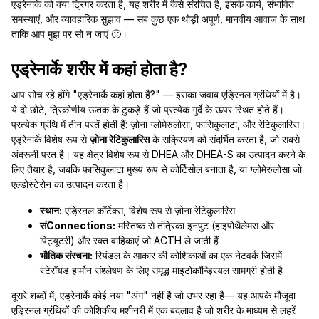
एड्रेनार्के को क्या ट्रिगर करता है, यह शरीर में कैसे संरचित है, इसके कार्य, संभावित
समस्याएं, और व्यावहारिक सुझाव — सब कुछ एक थोड़ी अपूर्ण, मानवीय आवाज के साथ
ताकि आप मुझ पर सो न जाएं 🙂।
एड्रेनार्के शरीर में कहां होता है?
आप सोच रहे होंगे "एड्रेनार्के कहां होता है?" — इसका जवाब एड्रिनल ग्रंथियों में है।
ये दो छोटे, त्रिकोणीय ऊतक के टुकड़े हैं जो प्रत्येक गुर्दे के ऊपर स्थित होते हैं।
प्रत्येक ग्रंथि में तीन परतें होती हैं: ज़ोना ग्लोमेरुलोसा, फासिकुलाटा, और रेटिकुलारिस।
एड्रेनार्के विशेष रूप से
ज़ोना रेटिकुलारिस
के सक्रियण को संदर्भित करता है, जो सबसे
अंदरूनी परत है। यह क्षेत्र विशेष रूप से DHEA और DHEA-S का उत्पादन करने के
लिए तैयार है, जबकि फासिकुलाटा मुख्य रूप से कोर्टिसोल बनाता है, या ग्लोमेरुलोसा जो
एल्डोस्टेरोन का उत्पादन करता है।
स्थान:
एड्रिनल कॉर्टेक्स, विशेष रूप से ज़ोना रेटिकुलारिस
संConnections:
मस्तिष्क से तंत्रिका इनपुट (हाइपोथैलेमस और
पिट्यूटरी) और रक्त वाहिकाएं जो ACTH ले जाती हैं
भौतिक संरचना:
स्पिंडल के आकार की कोशिकाओं का एक नेटवर्क जिसमें
स्टेरॉयड हार्मोन संश्लेषण के लिए समृद्ध माइटोकॉन्ड्रियल सामग्री होती है
दूसरे शब्दों में, एड्रेनार्के कोई नया "अंग" नहीं है जो उभर रहा है— यह आपके मौजूदा
एड्रिनल ग्रंथियों की कोशिकीय मशीनरी में एक बदलाव है जो शरीर के माध्यम से लहरें