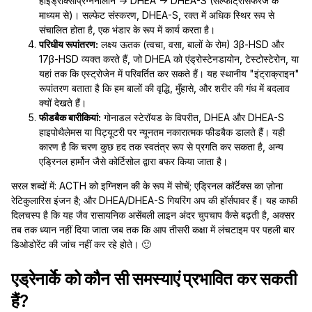
हाइड्रोक्सीप्रेग्नेनोलोन → DHEA → DHEA-S (सल्फोट्रांसफरेज के
माध्यम से)। सल्फेट संस्करण, DHEA-S, रक्त में अधिक स्थिर रूप से
संचालित होता है, एक भंडार के रूप में कार्य करता है।
परिधीय रूपांतरण:
लक्ष्य ऊतक (त्वचा, वसा, बालों के रोम) 3β-HSD और
17β-HSD व्यक्त करते हैं, जो DHEA को एंड्रोस्टेनडायोन, टेस्टोस्टेरोन, या
यहां तक कि एस्ट्रोजेन में परिवर्तित कर सकते हैं। यह स्थानीय "इंट्राक्राइन"
रूपांतरण बताता है कि हम बालों की वृद्धि, मुँहासे, और शरीर की गंध में बदलाव
क्यों देखते हैं।
फीडबैक बारीकियां:
गोनाडल स्टेरॉयड के विपरीत, DHEA और DHEA-S
हाइपोथैलेमस या पिट्यूटरी पर न्यूनतम नकारात्मक फीडबैक डालते हैं। यही
कारण है कि चरण कुछ हद तक स्वतंत्र रूप से प्रगति कर सकता है, अन्य
एड्रिनल हार्मोन जैसे कोर्टिसोल द्वारा बफर किया जाता है।
सरल शब्दों में: ACTH को इग्निशन की के रूप में सोचें; एड्रिनल कॉर्टेक्स का ज़ोना
रेटिकुलारिस इंजन है; और DHEA/DHEA-S गियरिंग अप की हॉर्सपावर हैं। यह काफी
दिलचस्प है कि यह जैव रासायनिक असेंबली लाइन अंदर चुपचाप कैसे बढ़ती है, अक्सर
तब तक ध्यान नहीं दिया जाता जब तक कि आप तीसरी कक्षा में लंचटाइम पर पहली बार
डिओडोरेंट की जांच नहीं कर रहे होते। 🙂
एड्रेनार्के को कौन सी समस्याएं प्रभावित कर सकती
हैं?