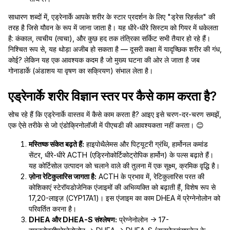
साधारण शब्दों में, एड्रेनार्के आपके शरीर के स्टार प्रदर्शन के लिए "ड्रेस रिहर्सल" की
तरह है जिसे यौवन के रूप में जाना जाता है। यह धीरे-धीरे सिस्टम को गियर में धकेलता
है: कंकाल, त्वचीय (त्वचा), और कुछ हद तक तंत्रिका सर्किट सभी तैयार हो रहे हैं।
निश्चित रूप से, यह थोड़ा अजीब हो सकता है — दूसरी कक्षा में यादृच्छिक शरीर की गंध,
कोई? लेकिन यह एक आवश्यक कदम है जो मुख्य घटना की ओर ले जाता है जब
गोनाडार्के (अंडाशय या वृषण का सक्रियण) संभाल लेता है।
एड्रेनार्के शरीर विज्ञान स्तर पर कैसे काम करता है?
सोच रहे हैं कि एड्रेनार्के वास्तव में कैसे काम करता है? आइए इसे चरण-दर-चरण समझें,
एक ऐसे तरीके से जो एंडोक्रिनोलॉजी में पीएचडी की आवश्यकता नहीं करता। 😊
मस्तिष्क संकेत बढ़ते हैं:
हाइपोथैलेमस और पिट्यूटरी ग्रंथि, हार्मोनल कमांड
सेंटर, धीरे-धीरे ACTH (एड्रिनोकोर्टिकोट्रोपिक हार्मोन) के पल्स बढ़ाते हैं।
यह कोर्टिसोल उत्पादन को चलाने वाले की तुलना में एक सूक्ष्म, क्रमिक वृद्धि है।
ज़ोना रेटिकुलारिस जागता है:
ACTH के प्रभाव में, रेटिकुलारिस परत की
कोशिकाएं स्टेरॉयडोजेनिक एंजाइमों की अभिव्यक्ति को बढ़ाती हैं, विशेष रूप से
17,20-लाइज़ (CYP17A1)। इस एंजाइम का काम DHEA में प्रेग्नेनोलोन को
परिवर्तित करना है।
DHEA और DHEA-S संश्लेषण:
प्रेग्नेनोलोन → 17-