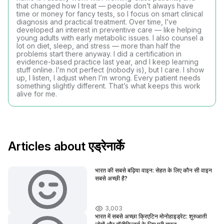
that changed how I treat — people don’t always have
time or money for fancy tests, so I focus on smart clinical
diagnosis and practical treatment. Over time, I’ve
developed an interest in preventive care — like helping
young adults with early metabolic issues. I also counsel a
lot on diet, sleep, and stress — more than half the
problems start there anyway. I did a certification in
evidence-based practice last year, and I keep learning
stuff online. I’m not perfect (nobody is), but I care. I show
up, I listen, I adjust when I’m wrong. Every patient needs
something slightly different. That’s what keeps this work
alive for me.
Articles about एड्रेनार्के
भारत की सबसे बढ़िया वाइन: सेहत के लिए कौन सी वाइन
सबसे अच्छी है?
3,003
भारत में सबसे अच्छा क्रिएटिन मोनोहाइड्रेट: शुरुआती