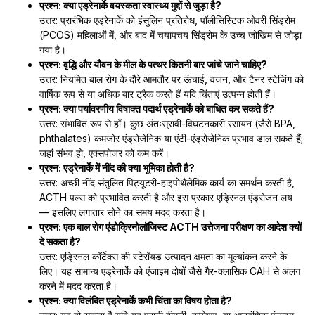
प्रश्न: क्या एड्रेनार्के वयस्कता स्वास्थ्य मुद्दों से जुड़ा है?
उत्तर: प्रारंभिक एड्रेनार्के को इंसुलिन प्रतिरोध, पॉलीसिस्टिक ओवरी सिंड्रोम
(PCOS) महिलाओं में, और बाद में चयापचय सिंड्रोम के उच्च जोखिम से जोड़ा
गया है।
प्रश्न: वृद्धि और यौवन के मील के पत्थर कितनी बार जांचे जाने चाहिए?
उत्तर: नियमित बाल रोग के दौरे आमतौर पर ऊंचाई, वजन, और टैनर स्टेजिंग को
वार्षिक रूप से या अधिक बार ट्रैक करते हैं यदि चिंताएं उत्पन्न होती हैं।
प्रश्न: क्या पर्यावरणीय विषाक्त पदार्थ एड्रेनार्के को बाधित कर सकते हैं?
उत्तर: संभावित रूप से हाँ। कुछ अंतःस्रावी-विघटनकारी रसायन (जैसे BPA,
phthalates) कमजोर एंड्रोजेनिक या एंटी-एंड्रोजेनिक प्रभाव डाल सकते हैं;
जहां संभव हो, एक्सपोजर को कम करें।
प्रश्न: एड्रेनार्के में नींद की क्या भूमिका होती है?
उत्तर: अच्छी नींद संतुलित पिट्यूटरी-हाइपोथैलेमिक कार्य का समर्थन करती है,
ACTH पल्स को प्रभावित करती है और इस प्रकार एड्रिनल एंड्रोजन लय
— इसलिए लगातार सोने का समय मदद करता है।
प्रश्न: एक बाल रोग एंडोक्रिनोलॉजिस्ट ACTH उत्तेजना परीक्षण का आदेश क्यों
दे सकता है?
उत्तर: एड्रिनल कॉर्टेक्स की स्टेरॉयड उत्पादन क्षमता का मूल्यांकन करने के
लिए। यह सामान्य एड्रेनार्के को एंजाइम दोषों जैसे गैर-क्लासिक CAH से अलग
करने में मदद करता है।
प्रश्न: क्या विलंबित एड्रेनार्के कभी चिंता का विषय होता है?