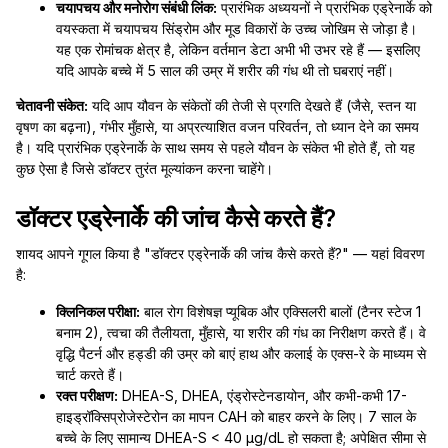
चयापचय और मनोरोग संबंधी लिंक:
प्रारंभिक अध्ययनों ने प्रारंभिक एड्रेनार्के को
वयस्कता में चयापचय सिंड्रोम और मूड विकारों के उच्च जोखिम से जोड़ा है।
यह एक रोमांचक क्षेत्र है, लेकिन वर्तमान डेटा अभी भी उभर रहे हैं — इसलिए
यदि आपके बच्चे में 5 साल की उम्र में शरीर की गंध थी तो घबराएं नहीं।
चेतावनी संकेत:
यदि आप यौवन के संकेतों की तेजी से प्रगति देखते हैं (जैसे, स्तन या
वृषण का बढ़ना), गंभीर मुँहासे, या अप्रत्याशित वजन परिवर्तन, तो ध्यान देने का समय
है। यदि प्रारंभिक एड्रेनार्के के साथ समय से पहले यौवन के संकेत भी होते हैं, तो यह
कुछ ऐसा है जिसे डॉक्टर तुरंत मूल्यांकन करना चाहेंगे।
डॉक्टर एड्रेनार्के की जांच कैसे करते हैं?
शायद आपने गूगल किया है "डॉक्टर एड्रेनार्के की जांच कैसे करते हैं?" — यहां विवरण
है:
क्लिनिकल परीक्षा:
बाल रोग विशेषज्ञ प्यूबिक और एक्सिलरी बालों (टैनर स्टेज 1
बनाम 2), त्वचा की तैलीयता, मुँहासे, या शरीर की गंध का निरीक्षण करते हैं। वे
वृद्धि पैटर्न और हड्डी की उम्र को बाएं हाथ और कलाई के एक्स-रे के माध्यम से
चार्ट करते हैं।
रक्त परीक्षण:
DHEA-S, DHEA, एंड्रोस्टेनडायोन, और कभी-कभी 17-
हाइड्रॉक्सिप्रोजेस्टेरोन का मापन CAH को बाहर करने के लिए। 7 साल के
बच्चे के लिए सामान्य DHEA-S < 40 µg/dL हो सकता है; अपेक्षित सीमा से