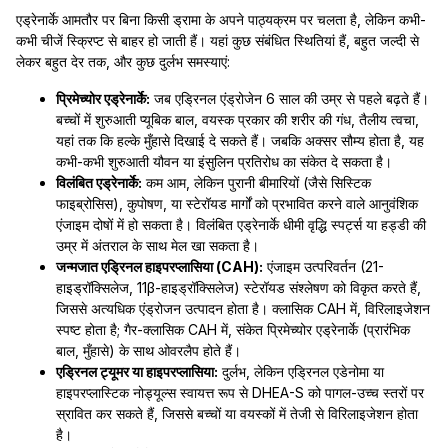
एड्रेनार्के आमतौर पर बिना किसी ड्रामा के अपने पाठ्यक्रम पर चलता है, लेकिन कभी-
कभी चीजें स्क्रिप्ट से बाहर हो जाती हैं। यहां कुछ संबंधित स्थितियां हैं, बहुत जल्दी से
लेकर बहुत देर तक, और कुछ दुर्लभ समस्याएं:
प्रिमेच्योर एड्रेनार्के:
जब एड्रिनल एंड्रोजेन 6 साल की उम्र से पहले बढ़ते हैं।
बच्चों में शुरुआती प्यूबिक बाल, वयस्क प्रकार की शरीर की गंध, तैलीय त्वचा,
यहां तक कि हल्के मुँहासे दिखाई दे सकते हैं। जबकि अक्सर सौम्य होता है, यह
कभी-कभी शुरुआती यौवन या इंसुलिन प्रतिरोध का संकेत दे सकता है।
विलंबित एड्रेनार्के:
कम आम, लेकिन पुरानी बीमारियों (जैसे सिस्टिक
फाइब्रोसिस), कुपोषण, या स्टेरॉयड मार्गों को प्रभावित करने वाले आनुवंशिक
एंजाइम दोषों में हो सकता है। विलंबित एड्रेनार्के धीमी वृद्धि स्पर्ट्स या हड्डी की
उम्र में अंतराल के साथ मेल खा सकता है।
जन्मजात एड्रिनल हाइपरप्लासिया (CAH):
एंजाइम उत्परिवर्तन (21-
हाइड्रॉक्सिलेज, 11β-हाइड्रॉक्सिलेज) स्टेरॉयड संश्लेषण को विकृत करते हैं,
जिससे अत्यधिक एंड्रोजन उत्पादन होता है। क्लासिक CAH में, विरिलाइजेशन
स्पष्ट होता है; गैर-क्लासिक CAH में, संकेत प्रिमेच्योर एड्रेनार्के (प्रारंभिक
बाल, मुँहासे) के साथ ओवरलैप होते हैं।
एड्रिनल ट्यूमर या हाइपरप्लासिया:
दुर्लभ, लेकिन एड्रिनल एडेनोमा या
हाइपरप्लास्टिक नोड्यूल्स स्वायत्त रूप से DHEA-S को पागल-उच्च स्तरों पर
स्रावित कर सकते हैं, जिससे बच्चों या वयस्कों में तेजी से विरिलाइजेशन होता
है।