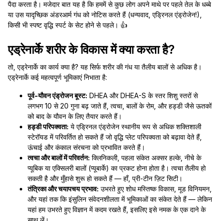
पैदा करता है। मजेदार बात यह है कि हममें से कुछ लोग अपने माथे पर पहले तेल के धब्बे
या उस यादृच्छिक अंडरआर्म गंध को नोटिस करते हैं (धन्यवाद, एड्रिनल एंड्रोजेन!),
किसी भी स्पष्ट वृद्धि स्पर्ट के सेट होने से पहले। 👍
एड्रेनार्के शरीर के विकास में क्या करता है?
तो, एड्रेनार्के का कार्य क्या है? यह सिर्फ शरीर की गंध या तैलीय बालों से अधिक है।
एड्रेनार्के कई महत्वपूर्ण भूमिकाएं निभाता है:
पूर्व-यौवन एंड्रोजन बूस्ट:
DHEA और DHEA-S के स्तर शिशु स्तरों से
लगभग 10 से 20 गुना बढ़ जाते हैं, त्वचा, बालों के रोम, और हड्डी जैसे ऊतकों
को बाद के यौवन के लिए तैयार करते हैं।
हड्डी परिपक्वता:
ये एड्रिनल एंड्रोजेन स्थानीय रूप से अधिक शक्तिशाली
स्टेरॉयड में परिवर्तित हो सकते हैं जो वृद्धि प्लेट परिपक्वता को बढ़ावा देते हैं,
ऊंचाई और कंकाल संरचना को प्रभावित करते हैं।
त्वचा और बालों में परिवर्तन:
क्लिनिकली, पहला संकेत अक्सर हल्के, नीचे के
प्यूबिक या एक्सिलरी बालों (प्यूबार्के) का प्रकट होना होता है। त्वचा तैलीय हो
सकती है और मुँहासे शुरू हो सकते हैं — हाँ, प्री-टीन ज़िट सिटी।
तंत्रिका और चयापचय प्रभाव:
उभरते हुए शोध मस्तिष्क विकास, मूड विनियमन,
और यहां तक कि इंसुलिन संवेदनशीलता में भूमिकाओं का संकेत देते हैं — लेकिन
यहां हम उभरते हुए विज्ञान में कदम रखते हैं, इसलिए इसे नमक के एक दाने के
साथ लें।