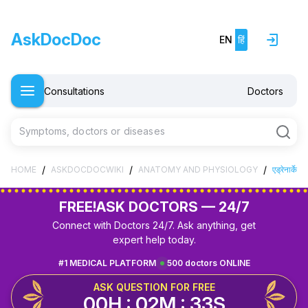
AskDocDoc
EN
हिं
Consultations
Doctors
Symptoms, doctors or diseases
/
/
/
HOME
ASKDOCDOCWIKI
ANATOMY AND PHYSIOLOGY
एड्रेनार्के
FREE!
ASK DOCTORS — 24/7
Connect with Doctors 24/7. Ask anything, get
expert help today.
#1 MEDICAL PLATFORM
500 doctors ONLINE
ASK QUESTION FOR FREE
00H : 02M : 32S