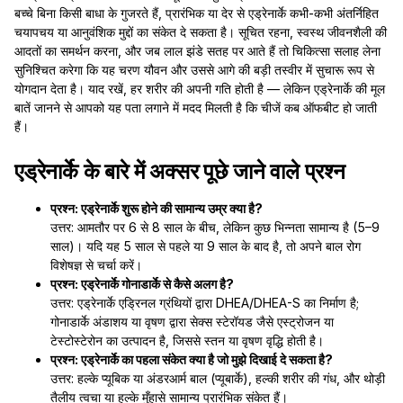
बच्चे बिना किसी बाधा के गुजरते हैं, प्रारंभिक या देर से एड्रेनार्के कभी-कभी अंतर्निहित
चयापचय या आनुवंशिक मुद्दों का संकेत दे सकता है। सूचित रहना, स्वस्थ जीवनशैली की
आदतों का समर्थन करना, और जब लाल झंडे सतह पर आते हैं तो चिकित्सा सलाह लेना
सुनिश्चित करेगा कि यह चरण यौवन और उससे आगे की बड़ी तस्वीर में सुचारू रूप से
योगदान देता है। याद रखें, हर शरीर की अपनी गति होती है — लेकिन एड्रेनार्के की मूल
बातें जानने से आपको यह पता लगाने में मदद मिलती है कि चीजें कब ऑफबीट हो जाती
हैं।
एड्रेनार्के के बारे में अक्सर पूछे जाने वाले प्रश्न
प्रश्न: एड्रेनार्के शुरू होने की सामान्य उम्र क्या है?
उत्तर: आमतौर पर 6 से 8 साल के बीच, लेकिन कुछ भिन्नता सामान्य है (5–9
साल)। यदि यह 5 साल से पहले या 9 साल के बाद है, तो अपने बाल रोग
विशेषज्ञ से चर्चा करें।
प्रश्न: एड्रेनार्के गोनाडार्के से कैसे अलग है?
उत्तर: एड्रेनार्के एड्रिनल ग्रंथियों द्वारा DHEA/DHEA-S का निर्माण है;
गोनाडार्के अंडाशय या वृषण द्वारा सेक्स स्टेरॉयड जैसे एस्ट्रोजन या
टेस्टोस्टेरोन का उत्पादन है, जिससे स्तन या वृषण वृद्धि होती है।
प्रश्न: एड्रेनार्के का पहला संकेत क्या है जो मुझे दिखाई दे सकता है?
उत्तर: हल्के प्यूबिक या अंडरआर्म बाल (प्यूबार्के), हल्की शरीर की गंध, और थोड़ी
तैलीय त्वचा या हल्के मुँहासे सामान्य प्रारंभिक संकेत हैं।