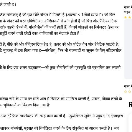
 ले जाती है।
भारत म
गाइड
िक नलिकाएं हैं जो एक छोटे चैनल में मिलती हैं (अक्सर < 1 सेमी व्यास में) जो फिर
star
star
पुला के अंदर की परत एपिथेलियल कोशिकाओं से बनी होती है जो पित्त और पैंक्रियाटिक
 बाहरी हिस्से में, मांसपेशियों की परतें होती हैं, जिनमें ओड्डी का स्फिंक्टर (इस पर
ति करने वाली छोटी रक्त वाहिकाओं का नेटवर्क होता है।
 है; पीछे की ओर पैंक्रियाटिक हेड है; ऊपर की ओर पोर्टल वेन और हेपेटिक आर्टरी है;
े नुक्कड़ में टक किया गया है—संरक्षित, फिर भी रुकावटों या सूजन के लिए संवेदनशील
िक नली के लिए एक अलग उद्घाटन—जो कुछ बीमारियों की प्रस्तुति को प्रभावित कर सकती
भारत म
star_border
star_border
्रियाटिक रसों के समय पर छोटे आंत में रिलीज को समन्वित करती है, पाचन, पोषक तत्वों के
R
ष्म भूमिकाओं का विवरण दिया गया है:
ा एक ट्रैफिक डायरेक्टर की तरह काम करती है—डुओडेनल लुमेन में पहुंचाए गए एंजाइम्स
गोलाकार मांसपेशी, प्रवाह को नियंत्रित करने के लिए संकुचित या आराम करती है। जब