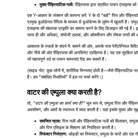
मुख्य पैंक्रियाटिक नली:
पैंक्रियास द्वारा स्रावित पाचन एंजाइम्स को
एक Y-आकार के जंक्शन की कल्पना करें: Y के दो "बाहें" पित्त और पैंक्रियाट
प्रमुख डुओडेनल पैपिला के माध्यम से डुओडेनम के लुमेन में खुलती हैं। एम्
एंजाइम्स की संक्षारक प्रकृति का सामना करने के लिए डिज़ाइन की गई हैं। इसके
जल्द ही और अधिक), संयोजी ऊतक, और ऑक्सीजन और पोषक तत्वों की आपूर्
आसपास के स्थलों के संदर्भ में: सामने की ओर, आपके पास पेरीटोनियल कैविटी
और नीचे की ओर पैंक्रियास की अनसिनेट प्रक्रिया है। यह एक सुरक्षित छोट
जो महत्वपूर्ण दर्द या पाचन समस्याएं पैदा कर सकते हैं।
(साइड नोट: कुछ लोगों में, शारीरिक भिन्नताएं होती हैं—जैसे पैंक्रियाट
हैं। हम "संबंधित स्थितियों" में इस पर चर्चा करेंगे।)
वाटर की एम्पुला क्या करती है?
तो,
“वाटर की एम्पुला का कार्य क्या है?”
मूल रूप से, एम्पुला पित्त और पैंक
अवशोषण, और आंतों के स्वास्थ्य में मदद करती है। यहां इसके मुख्य और सूक्
समन्वित स्राव:
पित्त नली और पैंक्रियाटिक नली को मिलाकर, एम्पुल
और पित्त एसिड्स के मिश्रण को नियंत्रित करती है।
स्फिंक्टर नियंत्रण:
ओड्डी का स्फिंक्टर, एम्पुला के चारों ओर एक 