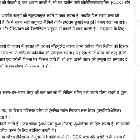
क्स को रोकती है; जब आराम करती है, तो यह हार्मोन जैसे कोलेसिस्टोकाइनिन (CCK) और
ाले अम्लीय चाइम को न्यूट्रलाइज करने में मदद करता है, जबकि पित्त लवण वसा को
ती है कि ये स्राव सही अनुपात में मिलें ताकि इष्टतम डुओडेनल pH बनाए रखा जा सके।
क्ष और पैंक्रियास को बैक्टीरियल संदूषण से बचाने में मदद करती है—उदाहरण के लिए
 प्रकारों के जवाब में प्रवाह की दर को मॉड्यूलेट करना (वसा अधिक पित्त रिलीज को ट्रिगर
नर्वस सिस्टम से तंत्रिका फीडबैक को एकीकृत करना। यह एक स्मार्ट वाल्व की तरह है जो
एक ग्रीसी पिज्जा पर फिसल जाते हैं, तो आप अपने वाटर की एम्पुला को धन्यवाद दे
त्वों के अवशोषण की समस्या न हो।
चरण-दर-चरण तंत्र की बात कर रहे हैं, लेकिन चलिए इसे पचाने योग्य रखते हैं (पुनः
गंध, या विचार मस्तिष्क स्टेम से एंटरिक नर्वस सिस्टम तक वेगल (पैरासिम्पेथेटिक)
रता है।
से तोड़ने लगते हैं। जब चाइम (अर्ध-पचा हुआ भोजन) डुओडेनम को हिट करता है, तो इसकी
िलीज करने के लिए उत्तेजित करती है।
नम और प्रॉक्सिमल जेजुनम में I-कोशिकाओं से। CCK वसा और प्रोटीन के जवाब में