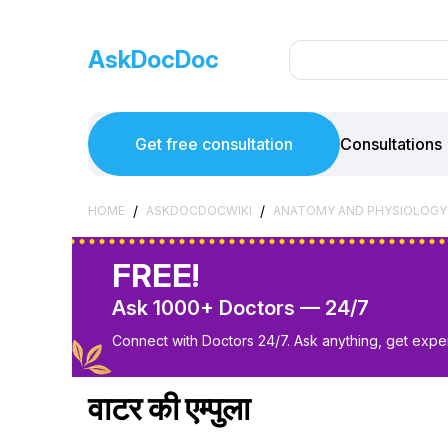
AskDocDoc
Get free consultation
Consultations
/
/
HOME
ASKDOCDOCWIKI
ANATOMY AND PHYSIOLOGY
FREE!
Ask 1000+ Doctors — 24/7
Connect with Doctors 24/7. Ask anything, get exper
वाटर की एम्पुला