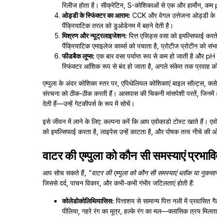
रिलीज होता है। सीक्रेटिन, S-कोशिकाओं से एक और हार्मोन, कम pH 
ओड्डी के स्फिंक्टर का आराम:
CCK और वेगल उत्तेजना ओड्डी के स्फ
पैंक्रियाटिक तरल को डुओडेनम में बहने देती है।
मिश्रण और न्यूट्रलाइजेशन:
पित्त एसिड्स वसा को इमल्सिफाई करते है
पैंक्रियाटिक एमाइलेज कार्ब्स को पचाता है, प्रोटीज प्रोटीन को संभा
फीडबैक लूप्स:
एक बार वसा पर्याप्त रूप से कम हो जाती है और 
स्फिंक्टर आंशिक रूप से बंद हो जाता है, अगले संकेत तक प्रवाह क
एम्पुला के अंदर कोशिका स्तर पर, एपिथेलियल कोशिकाएं बाइल सॉल्ट्स, क्लोरा
संरचना को ठीक-ठीक करती हैं। आसपास की चिकनी मांसपेशी परतें, जिनमें ओड
देती हैं—उन्हें गेटकीपर्स के रूप में सोचें।
इसे जीवन में लाने के लिए: कल्पना करें कि आप एवोकाडो टोस्ट खाते हैं। ए
को इमल्सिफाई करता है, लाइपेस उन्हें काटता है, और पोषक तत्व नीचे की ओ
वाटर की एम्पुला को कौन सी समस्याएं प्रभा
आप सोच सकते हैं,
“वाटर की एम्पुला को कौन सी समस्याएं ब्लॉक या नुकसान
जिससे दर्द, पाचन विकार, और कभी-कभी गंभीर जटिलताएं होती हैं:
कोलेडोकोलिथियासिस:
पित्ताशय से सामान्य पित्त नली में प्रवासित
पीलिया, गहरे रंग का मूत्र, हल्के रंग का मल—क्लासिक त्रय मिलता