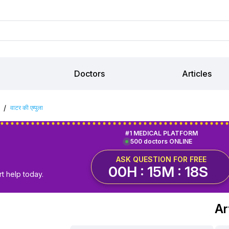
Doctors
Articles
/
वाटर की एम्पुला
#1 MEDICAL PLATFORM
500 doctors ONLINE
ASK QUESTION FOR FREE
00H : 15M : 17S
t help today.
Ar