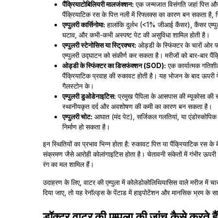
पैंक्रियाटोबिलियरी मालजंक्शन:
एक जन्मजात विसंगति जहां पित्त और
पैंक्रियाटिक रस के पित्त नली में रिफ्लक्स का कारण बन सकता है
एम्पुलरी कार्सिनोमा:
हालांकि दुर्लभ (<1% जीआई कैंसर), कैंसर एम्पुल
घटाव, और कभी-कभी अस्पष्ट पेट की असुविधा शामिल होती है।
एम्पुलरी स्टेनोसिस या स्ट्रिक्चर:
ओड्डी के स्फिंक्टर के चारों ओर फ
एम्पुलरी उद्घाटन को संकीर्ण कर सकता है। मरीजों को बार-बार पैं
ओड्डी के स्फिंक्टर का डिसफंक्शन (SOD):
एक कार्यात्मक गतिशील
पैंक्रियाटिक प्रवाह की रुकावट होती है। यह भोजन के बाद ऊपरी पे
गैलस्टोन के।
एम्पुलरी डुओडेनाइटिस:
प्रमुख पैपिला के आसपास की म्यूकोसा की 
स्थानीयकृत दर्द और अवशोषण की कमी का कारण बन सकता है।
एम्पुलरी चोट:
आघात (मंद पेट), सर्जिकल गलतियां, या एंडोस्कोपिक प्
निर्माण हो सकता है।
इन स्थितियों का प्रभाव भिन्न होता है: रुकावट पित्त या पैंक्रियाटिक रस क
संक्रमण जैसे आरोही कोलांगाइटिस होता है। चेतावनी संकेतों में गंभीर ऊपरी
रंग का मल शामिल हैं।
उदाहरण के लिए, वाटर की एम्पुला में कोलेडोकोलिथियासिस वाले मरीज में
दिया जाए, तो यह रेनॉल्ड्स के पेंटाड में हाइपोटेंशन और मानसिक भ्रम क
डॉक्टर वाटर की एम्पुला की जांच कैसे करते है