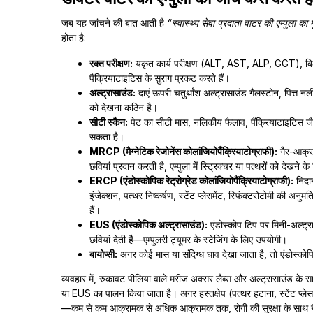
जब यह जांचने की बात आती है
“स्वास्थ्य सेवा प्रदाता वाटर की एम्पुला का म
होता है:
रक्त परीक्षण:
यकृत कार्य परीक्षण (ALT, AST, ALP, GGT), बिलीर
पैंक्रियाटाइटिस के सुराग प्रकट करते हैं।
अल्ट्रासाउंड:
दाएं ऊपरी चतुर्थांश अल्ट्रासाउंड गैलस्टोन, पित्त नली
को देखना कठिन है।
सीटी स्कैन:
पेट का सीटी मास, नलिकीय फैलाव, पैंक्रियाटाइटिस जैस
सकता है।
MRCP (मैग्नेटिक रेजोनेंस कोलांजियोपैंक्रियाटोग्राफी):
गैर-आक्र
छवियां प्रदान करती है, एम्पुला में स्ट्रिक्चर या पत्थरों को देखने के
ERCP (एंडोस्कोपिक रेट्रोग्रेड कोलांजियोपैंक्रियाटोग्राफी):
निदान
इंजेक्शन, पत्थर निष्कर्षण, स्टेंट प्लेसमेंट, स्फिंक्टरोटोमी की अ
हैं।
EUS (एंडोस्कोपिक अल्ट्रासाउंड):
एंडोस्कोप टिप पर मिनी-अल्ट्र
छवियां देती है—एम्पुलरी ट्यूमर के स्टेजिंग के लिए उपयोगी।
बायोप्सी:
अगर कोई मास या संदिग्ध घाव देखा जाता है, तो एंडोस्कोपि
व्यवहार में, रुकावट पीलिया वाले मरीज अक्सर लैब्स और अल्ट्रासाउंड के स
या EUS का पालन किया जाता है। अगर हस्तक्षेप (पत्थर हटाना, स्टेंट प्ल
—कम से कम आक्रामक से अधिक आक्रामक तक, रोगी की सुरक्षा के साथ 