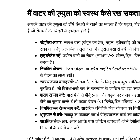
मैं वाटर की एम्पुला को स्वस्थ कैसे रख सकता 
आपकी वाटर की एम्पुला को शीर्ष स्थिति में रखने का मतलब है कि यकृत, पि
हैं जो रोजमर्रा की जिंदगी में एकीकृत होते हैं:
संतुलित आहार:
स्वस्थ वसा (जैतून का तेल, नट्स, एवोकाडो) को शा
रोका जा सके; अत्यधिक संतृप्त वसा और ट्रांस वसा से बचें जो पित्त मे
हाइड्रेटेड रहें:
पर्याप्त पानी का सेवन (लगभग 2–3 लीटर/दिन) पित
करता है।
नियमित भोजन:
भोजन छोड़ना या क्रैश डाइटिंग गैलब्लैडर स्टेसि
के पैटर्न का लक्ष्य रखें।
स्वस्थ वजन बनाए रखें:
मोटापा गैलस्टोन के लिए एक प्रमुख जोखिम 
सुरक्षित है, जो विरोधाभासी रूप से गैलस्टोन के जोखिम को बढ़ा सक
शराब सीमित करें:
भारी पीने से पैंक्रियास और यकृत पर तनाव पड़त
पीने का चुनाव करते हैं तो मध्यम सेवन (<1 ड्रिंक/दिन महिलाएं, <2
नियमित रूप से व्यायाम करें:
शारीरिक गतिविधि पित्त संरचना को नियं
धूम्रपान से बचें:
तंबाकू के विषाक्त पदार्थ पैंक्रियाटिक कार्य को ब
आवधिक चेक-अप:
अगर आपके पास जोखिम कारक हैं (जैसे हेमोलिटिक
निगरानी के बारे में बात करें।
छोटे जीवनशैली में बदलाव—जैसे फ्रेंच फ्राइज़ के बजाय भुनी हुई सब्जिय