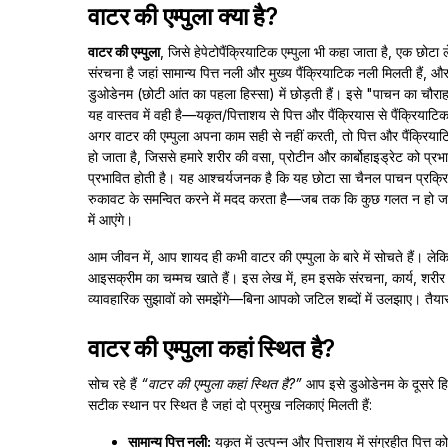
वाटर की एम्पुला क्या है?
वाटर की एम्पुला
, जिसे हेपेटोपैंक्रियाटिक एम्पुला भी कहा जाता है, एक छोटा 
संरचना है जहां सामान्य पित्त नली और मुख्य पैंक्रियाटिक नली मिलती हैं, 
डुओडेनम (छोटी आंत का पहला हिस्सा) में छोड़ती हैं। इसे "पाचन का चौराहा
यह वास्तव में वही है—यकृत/पित्ताशय से पित्त और पैंक्रियास से पैंक्रियाटि
अगर वाटर की एम्पुला अपना काम सही से नहीं करती, तो पित्त और पैंक्रियाट
हो जाता है, जिससे हमारे शरीर की वसा, प्रोटीन और कार्बोहाइड्रेट को प्रभाव
प्रभावित होती है। यह आश्चर्यजनक है कि यह छोटा सा चैनल पाचन प्रक्
रुकावट के समन्वित करने में मदद करता है—जब तक कि कुछ गलत न हो ज
में आएंगे।
आम जीवन में, आप शायद ही कभी वाटर की एम्पुला के बारे में सोचते हैं। लेक
आइसक्रीम का चम्मच खाते हैं। इस लेख में, हम इसके संरचना, कार्य, शरीर विज
व्यावहारिक सुझावों को समझेंगे—बिना आपको जटिल शब्दों में उलझाए। तैयार 
वाटर की एम्पुला कहां स्थित है?
सोच रहे हैं
“वाटर की एम्पुला कहां स्थित है?”
आप इसे डुओडेनम के दूसरे हिस
सटीक स्थान पर स्थित है जहां दो प्रमुख नलिकाएं मिलती हैं:
सामान्य पित्त नली:
यकृत में उत्पन्न और पित्ताशय में संग्रहीत पित्त क