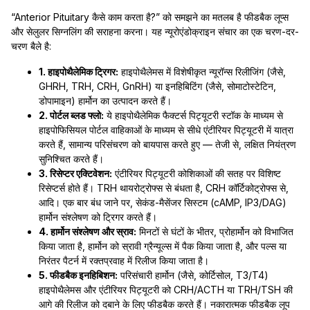
“Anterior Pituitary कैसे काम करता है?” को समझने का मतलब है फीडबैक लूप्स
और सेलुलर सिग्नलिंग की सराहना करना। यह न्यूरोएंडोक्राइन संचार का एक चरण-दर-
चरण बैले है:
1. हाइपोथैलेमिक ट्रिगर:
हाइपोथैलेमस में विशेषीकृत न्यूरॉन्स रिलीजिंग (जैसे,
GHRH, TRH, CRH, GnRH) या इनहिबिटिंग (जैसे, सोमाटोस्टेटिन,
डोपामाइन) हार्मोन का उत्पादन करते हैं।
2. पोर्टल ब्लड फ्लो:
ये हाइपोथैलेमिक फैक्टर्स पिट्यूटरी स्टॉक के माध्यम से
हाइपोफिसियल पोर्टल वाहिकाओं के माध्यम से सीधे एंटीरियर पिट्यूटरी में यात्रा
करते हैं, सामान्य परिसंचरण को बायपास करते हुए — तेजी से, लक्षित नियंत्रण
सुनिश्चित करते हैं।
3. रिसेप्टर एक्टिवेशन:
एंटीरियर पिट्यूटरी कोशिकाओं की सतह पर विशिष्ट
रिसेप्टर्स होते हैं। TRH थायरोट्रोफ्स से बंधता है, CRH कॉर्टिकोट्रोफ्स से,
आदि। एक बार बंध जाने पर, सेकंड-मैसेंजर सिस्टम (cAMP, IP3/DAG)
हार्मोन संश्लेषण को ट्रिगर करते हैं।
4. हार्मोन संश्लेषण और स्राव:
मिनटों से घंटों के भीतर, प्रोहार्मोन को विभाजित
किया जाता है, हार्मोन को स्रावी ग्रैन्यूल्स में पैक किया जाता है, और पल्स या
निरंतर पैटर्न में रक्तप्रवाह में रिलीज किया जाता है।
5. फीडबैक इनहिबिशन:
परिसंचारी हार्मोन (जैसे, कोर्टिसोल, T3/T4)
हाइपोथैलेमस और एंटीरियर पिट्यूटरी को CRH/ACTH या TRH/TSH की
आगे की रिलीज को दबाने के लिए फीडबैक करते हैं। नकारात्मक फीडबैक लूप