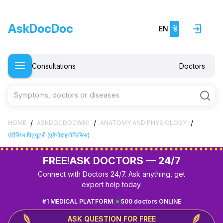
AskDocDoc
EN
हिं
Consultations
Doctors
Symptoms, doctors or diseases
/
/
/
HOME
ASKDOCDOCWIKI
ANATOMY AND PHYSIOLOGY
एंटीरियर पिट्यूटरी (एडेनोहाइपोफिसिस)
FREE!
ASK DOCTORS — 24/7
Connect with Doctors 24/7. Ask anything, get
expert help today.
#1 MEDICAL PLATFORM
500 doctors ONLINE
ASK QUESTION FOR FREE