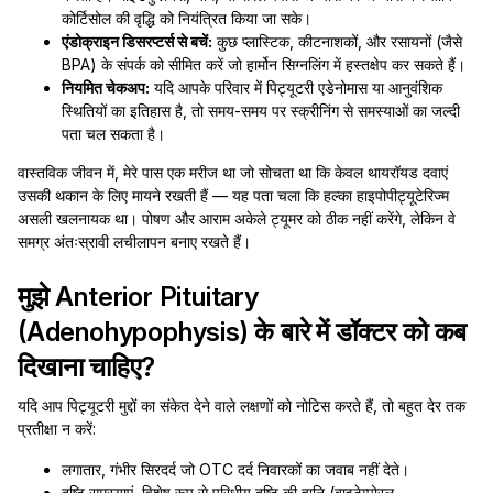
कोर्टिसोल की वृद्धि को नियंत्रित किया जा सके।
एंडोक्राइन डिसरप्टर्स से बचें:
कुछ प्लास्टिक, कीटनाशकों, और रसायनों (जैसे
BPA) के संपर्क को सीमित करें जो हार्मोन सिग्नलिंग में हस्तक्षेप कर सकते हैं।
नियमित चेकअप:
यदि आपके परिवार में पिट्यूटरी एडेनोमास या आनुवंशिक
स्थितियों का इतिहास है, तो समय-समय पर स्क्रीनिंग से समस्याओं का जल्दी
पता चल सकता है।
वास्तविक जीवन में, मेरे पास एक मरीज था जो सोचता था कि केवल थायरॉयड दवाएं
उसकी थकान के लिए मायने रखती हैं — यह पता चला कि हल्का हाइपोपीट्यूटेरिज्म
असली खलनायक था। पोषण और आराम अकेले ट्यूमर को ठीक नहीं करेंगे, लेकिन वे
समग्र अंतःस्रावी लचीलापन बनाए रखते हैं।
मुझे Anterior Pituitary
(Adenohypophysis) के बारे में डॉक्टर को कब
दिखाना चाहिए?
यदि आप पिट्यूटरी मुद्दों का संकेत देने वाले लक्षणों को नोटिस करते हैं, तो बहुत देर तक
प्रतीक्षा न करें:
लगातार, गंभीर सिरदर्द जो OTC दर्द निवारकों का जवाब नहीं देते।
दृष्टि समस्याएं, विशेष रूप से परिधीय दृष्टि की हानि (बाइटेम्पोरल