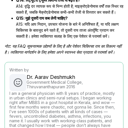
Q14: पिट्यूटरी ट्यूमर कितनी तेजी से बढ़ते हैं?
A14: वृद्धि दर व्यापक रूप से भिन्न होती है; माइक्रोएडेनोमास वर्षों तक स्थिर रह
सकते हैं, जबकि मैक्रोएडेनोमास कभी-कभी तेजी से विस्तार कर सकते हैं।
Q15: मुझे दूसरी राय कब लेनी चाहिए?
A15: यदि आप निदान, उपचार योजना के बारे में अनिश्चित हैं, या यदि लक्षण
चिकित्सा के बावजूद बने रहते हैं, तो दूसरी राय ताजा अंतर्दृष्टि प्रदान कर
सकती है। हमेशा व्यक्तिगत सलाह के लिए एक पेशेवर से परामर्श करें।
नोट: यह FAQ सूचनात्मक उद्देश्यों के लिए है और पेशेवर चिकित्सा राय का विकल्प नहीं
है। व्यक्तिगत मार्गदर्शन के लिए हमेशा अपने स्वास्थ्य सेवा प्रदाता से परामर्श करें।
Written by
Dr. Aarav Deshmukh
Government Medical College,
Thiruvananthapuram 2016
I am a general physician with 8 years of practice, mostly
in urban clinics and semi-rural setups. I began working
right after MBBS in a govt hospital in Kerala, and wow —
first few months were chaotic, not gonna lie. Since then,
I’ve seen 1000s of patients with all kinds of cases —
fevers, uncontrolled diabetes, asthma, infections, you
name it. I usually work with working-class patients, and
that changed how I treat — people don’t always have