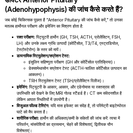
(Adenohypophysis) की जांच कैसे करते हैं?
जब कोई चिकित्सक पूछता है “Anterior Pituitary की जांच कैसे करें,” तो उनका
मतलब हार्मोनल परीक्षण और इमेजिंग का मिश्रण होता है:
रक्त परीक्षण:
पिट्यूटरी हार्मोन (GH, TSH, ACTH, प्रोलैक्टिन, FSH,
LH) और उनके लक्ष्य ग्रंथि उत्पादों (कोर्टिसोल, T3/T4, एस्ट्राडियोल,
टेस्टोस्टेरोन) के स्तर को मापें।
डायनामिक स्टिमुलेशन/सप्रेशन टेस्ट:
इंसुलिन सहिष्णुता परीक्षण (GH और कोर्टिसोल प्रतिक्रिया)।
डेक्सामेथासोन सप्रेशन टेस्ट (ACTH-चालित कोर्टिसोल उत्पादन का
आकलन)।
TRH स्टिमुलेशन टेस्ट (TSH/प्रोलैक्टिन रिलीज)।
इमेजिंग:
पिट्यूटरी के आकार, आकार, और एडेनोमास या रक्तस्राव की
उपस्थिति को देखने के लिए MRI गोल्ड स्टैंडर्ड है। CT कम संवेदनशील है
लेकिन आपात स्थितियों में उपयोगी है।
विजुअल फील्ड टेस्टिंग:
यदि मास इफेक्ट का संदेह है, तो परिमेट्री बाइटेम्पोरल
घाटे को मैप करता है।
शारीरिक परीक्षा:
हार्मोन की अधिकता/कमी के संकेतों की जांच करें: त्वचा में
परिवर्तन, मांसपेशियों का द्रव्यमान, चेहरे की विशेषताएं, द्वितीयक यौन
विशेषताएं।