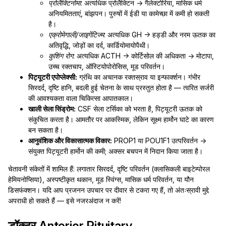
प्रोलैक्टिनोमा
: अत्यधिक प्रोलैक्टिन → गैलेक्टोरिया, मासिक धर्म
अनियमितताएं, बांझपन। पुरुषों में ईडी या कामेच्छा में कमी हो सकती
है।
एक्रोमेगाली/जाइगेंटिज्म
: अत्यधिक GH → हड्डी और नरम ऊतक का
अतिवृद्धि, जोड़ों का दर्द, कार्डियोमायोपैथी।
कुशिंग रोग
: अत्यधिक ACTH → कोर्टिसोल की अधिकता → मोटापा,
उच्च रक्तचाप, ऑस्टियोपोरोसिस, मूड परिवर्तन।
पिट्यूटरी एपोप्लेक्सी:
ग्रंथि का अचानक रक्तस्राव या इन्फार्क्शन। गंभीर
सिरदर्द, दृष्टि हानि, बदली हुई चेतना के साथ प्रस्तुत होता है — त्वरित सर्जरी
की आवश्यकता वाला चिकित्सा आपातकाल।
खाली सेला सिंड्रोम:
CSF सेला टर्सिका को भरता है, पिट्यूटरी ऊतक को
संकुचित करता है। आमतौर पर आकस्मिक, लेकिन सूक्ष्म हार्मोन घाटे का कारण
बन सकता है।
आनुवंशिक और विकासात्मक विकार:
PROP1 या POU1F1 उत्परिवर्तन →
संयुक्त पिट्यूटरी हार्मोन की कमी; अक्सर बचपन में निदान किया जाता है।
चेतावनी संकेतों में शामिल हैं: लगातार सिरदर्द, दृष्टि परिवर्तन (क्लासिकली बाइटेम्पोरल
हेमियनोप्सिया), अस्पष्टीकृत थकान, मूड स्विंग्स, मासिक धर्म परिवर्तन, या यौन
डिसफंक्शन। यदि आप प्रजनन उपचार पर दीवार से टकरा गए हैं, तो अंतःस्रावी मुद्दे
अपराधी हो सकते हैं — इसे नजरअंदाज न करें!
डॉक्टर Anterior Pituitary