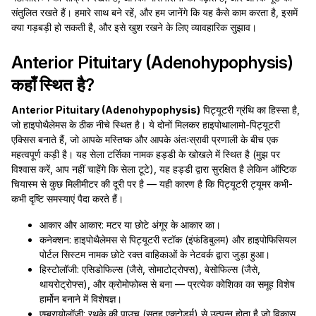
संतुलित रखते हैं। हमारे साथ बने रहें, और हम जानेंगे कि यह कैसे काम करता है, इसमें
क्या गड़बड़ी हो सकती है, और इसे खुश रखने के लिए व्यावहारिक सुझाव।
Anterior Pituitary (Adenohypophysis)
कहाँ स्थित है?
Anterior Pituitary (Adenohypophysis)
पिट्यूटरी ग्रंथि का हिस्सा है,
जो हाइपोथैलेमस के ठीक नीचे स्थित है। ये दोनों मिलकर हाइपोथालामो-पिट्यूटरी
एक्सिस बनाते हैं, जो आपके मस्तिष्क और आपके अंतःस्रावी प्रणाली के बीच एक
महत्वपूर्ण कड़ी है। यह सेला टर्सिका नामक हड्डी के खोखले में स्थित है (मुझ पर
विश्वास करें, आप नहीं चाहेंगे कि सेला टूटे), यह हड्डी द्वारा सुरक्षित है लेकिन ऑप्टिक
चियास्म से कुछ मिलीमीटर की दूरी पर है — यही कारण है कि पिट्यूटरी ट्यूमर कभी-
कभी दृष्टि समस्याएं पैदा करते हैं।
आकार और आकार: मटर या छोटे अंगूर के आकार का।
कनेक्शन: हाइपोथैलेमस से पिट्यूटरी स्टॉक (इंफंडिबुलम) और हाइपोफिसियल
पोर्टल सिस्टम नामक छोटे रक्त वाहिकाओं के नेटवर्क द्वारा जुड़ा हुआ।
हिस्टोलॉजी: एसिडोफिल्स (जैसे, सोमाटोट्रोफ्स), बेसोफिल्स (जैसे,
थायरोट्रोफ्स), और क्रोमोफोब्स से बना — प्रत्येक कोशिका का समूह विशेष
हार्मोन बनाने में विशेषज्ञ।
एम्ब्रायोलॉजी: रथके की पाउच (सतह एक्टोडर्म) से उत्पन्न होता है जो विकास