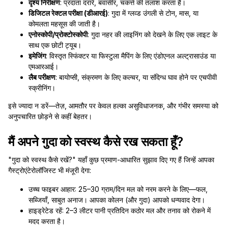
दृश्य निरीक्षण
: प्रदाता दरारें, बवासीर, चकत्ते की तलाश करता है।
डिजिटल रेक्टल परीक्षा (डीआरई)
: गुदा में ग्लव्ड उंगली से टोन, मास, या
कोमलता महसूस की जाती है।
एनोस्कोपी/प्रोक्टोस्कोपी
: गुदा नहर की लाइनिंग को देखने के लिए एक लाइट के
साथ एक छोटी ट्यूब।
इमेजिंग
: विस्तृत स्फिंक्टर या फिस्टुला मैपिंग के लिए एंडोएनल अल्ट्रासाउंड या
एमआरआई।
लैब परीक्षण
: बायोप्सी, संक्रमण के लिए कल्चर, या संदिग्ध घाव होने पर एचपीवी
स्क्रीनिंग।
इसे ज्यादा न डरें—तेज़, आमतौर पर केवल हल्का असुविधाजनक, और गंभीर समस्या को
अनुपचारित छोड़ने से कहीं बेहतर।
मैं अपने गुदा को स्वस्थ कैसे रख सकता हूँ?
"गुदा को स्वस्थ कैसे रखें?" यहाँ कुछ प्रमाण-आधारित सुझाव दिए गए हैं जिन्हें आपका
गैस्ट्रोएंटेरोलॉजिस्ट भी मंजूरी देगा:
उच्च फाइबर आहार: 25–30 ग्राम/दिन मल को नरम करने के लिए—फल,
सब्जियाँ, साबुत अनाज। आपका कोलन (और गुदा) आपको धन्यवाद देगा।
हाइड्रेटेड रहें: 2–3 लीटर पानी प्रतिदिन कठोर मल और तनाव को रोकने में
मदद करता है।