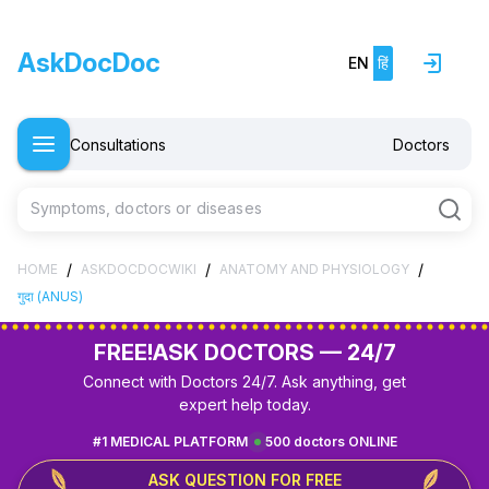
AskDocDoc
EN
हिं
Consultations
Doctors
Symptoms, doctors or diseases
/
/
/
HOME
ASKDOCDOCWIKI
ANATOMY AND PHYSIOLOGY
गुदा (ANUS)
FREE!
ASK DOCTORS — 24/7
Connect with Doctors 24/7. Ask anything, get
expert help today.
#1 MEDICAL PLATFORM
500 doctors ONLINE
ASK QUESTION FOR FREE