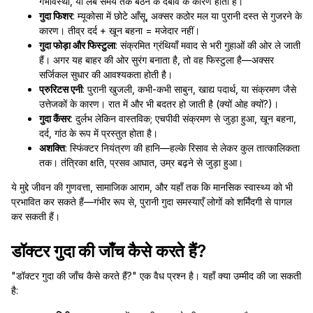
गर्भावस्था, या लंबे समय तक बैठने के दबाव के कारण होती हैं।
गुदा फिशर
: म्यूकोसा में छोटे आँसू, अक्सर कठोर मल या पुरानी दस्त से गुजरने के
कारण। तीव्र दर्द + खून बहना = मजेदार नहीं।
गुदा फोड़ा और फिस्टुला
: संक्रमित ग्रंथियाँ मवाद से भरी गुहाओं की ओर ले जाती
हैं। अगर यह बाहर की ओर सुरंग बनाता है, तो वह फिस्टुला है—अक्सर
सर्जिकल सुधार की आवश्यकता होती है।
प्रुरिटस एनी
: पुरानी खुजली, कभी-कभी साबुन, खाद्य पदार्थ, या संक्रमण जैसे
उत्तेजकों के कारण। रात में और भी बदतर हो जाती है (क्यों ओह क्यों?)।
गुदा कैंसर
: दुर्लभ लेकिन वास्तविक; एचपीवी संक्रमण से जुड़ा हुआ, खून बहना,
दर्द, गांठ के रूप में प्रस्तुत होता है।
अशक्ति
: स्फिंक्टर नियंत्रण की हानि—हल्के रिसाव से लेकर कुल तात्कालिकता
तक। तंत्रिका क्षति, प्रसव आघात, उम्र बढ़ने से जुड़ा हुआ।
ये मुद्दे जीवन की गुणवत्ता, सामाजिक आराम, और यहाँ तक कि मानसिक स्वास्थ्य को भी
प्रभावित कर सकते हैं—गंभीर रूप से, पुरानी गुदा समस्याएँ लोगों को शर्मिंदगी से पागल
कर सकती हैं।
डॉक्टर गुदा की जाँच कैसे करते हैं?
"डॉक्टर गुदा की जाँच कैसे करते हैं?" एक वैध प्रश्न है। यहाँ क्या उम्मीद की जा सकती
है: