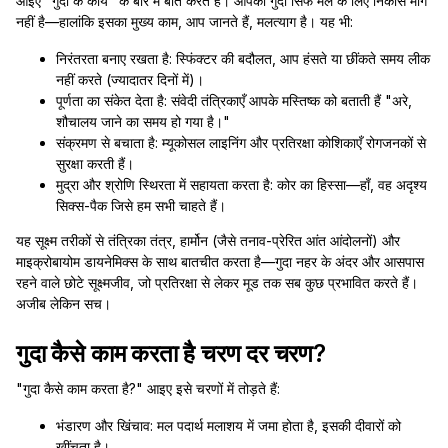
आइए "गुदा के कार्य" के बारे में बात करते हैं। आपका गुदा सिर्फ मल के लिए निकास मार्ग
नहीं है—हालांकि इसका मुख्य काम, आप जानते हैं, मलत्याग है। यह भी:
निरंतरता बनाए रखता है: स्फिंक्टर की बदौलत, आप हंसते या छींकते समय लीक
नहीं करते (ज्यादातर दिनों में)।
पूर्णता का संकेत देता है: संवेदी तंत्रिकाएँ आपके मस्तिष्क को बताती हैं "अरे,
शौचालय जाने का समय हो गया है।"
संक्रमण से बचाता है: म्यूकोसल लाइनिंग और प्रतिरक्षा कोशिकाएँ रोगजनकों से
सुरक्षा करती हैं।
मुद्रा और श्रोणि स्थिरता में सहायता करता है: कोर का हिस्सा—हाँ, वह अदृश्य
सिक्स-पैक जिसे हम सभी चाहते हैं।
यह सूक्ष्म तरीकों से तंत्रिका तंत्र, हार्मोन (जैसे तनाव-प्रेरित आंत आंदोलनों) और
माइक्रोबायोम डायनेमिक्स के साथ बातचीत करता है—गुदा नहर के अंदर और आसपास
रहने वाले छोटे सूक्ष्मजीव, जो प्रतिरक्षा से लेकर मूड तक सब कुछ प्रभावित करते हैं।
अजीब लेकिन सच।
गुदा कैसे काम करता है चरण दर चरण?
"गुदा कैसे काम करता है?" आइए इसे चरणों में तोड़ते हैं:
भंडारण और खिंचाव: मल पदार्थ मलाशय में जमा होता है, इसकी दीवारों को
खींचता है।