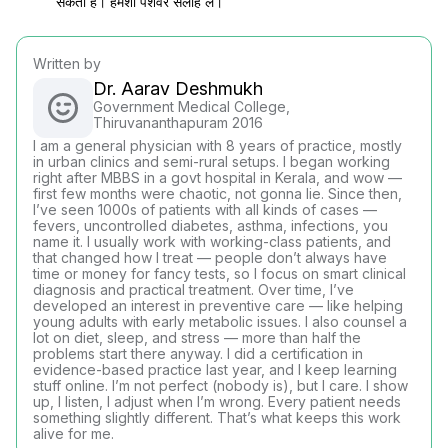
सकता है। हमेशा पेशेवर सलाह लें।
Written by
Dr. Aarav Deshmukh
Government Medical College,
Thiruvananthapuram 2016
I am a general physician with 8 years of practice, mostly
in urban clinics and semi-rural setups. I began working
right after MBBS in a govt hospital in Kerala, and wow —
first few months were chaotic, not gonna lie. Since then,
I’ve seen 1000s of patients with all kinds of cases —
fevers, uncontrolled diabetes, asthma, infections, you
name it. I usually work with working-class patients, and
that changed how I treat — people don’t always have
time or money for fancy tests, so I focus on smart clinical
diagnosis and practical treatment. Over time, I’ve
developed an interest in preventive care — like helping
young adults with early metabolic issues. I also counsel a
lot on diet, sleep, and stress — more than half the
problems start there anyway. I did a certification in
evidence-based practice last year, and I keep learning
stuff online. I’m not perfect (nobody is), but I care. I show
up, I listen, I adjust when I’m wrong. Every patient needs
something slightly different. That’s what keeps this work
alive for me.