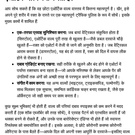
आप सोच सकते हैं कि वह छोटा एओर्टिक वाल्व वास्तव में कितना महत्वपूर्ण है। खैर, इसे
अपने पूरे शरीर में रक्त के रास्ते पर एक महत्वपूर्ण ट्रैफिक पुलिस के रूप में सोचें। इसके
मुख्य कामों में शामिल हैं:
एक-तरफा प्रवाह सुनिश्चित करना:
जब बायां वेंट्रिकल संकुचित होता है
(सिस्टोल), एओर्टिक वाल्व पूरी तरह से खुलता है—जैसे डबल दरवाजे चौड़े
खुलते हैं—रक्त को एओर्टा में तेजी से जाने की अनुमति देता है। जब वेंट्रिकल
आराम करता है (डायस्टोल), यह बंद हो जाता है, रक्त को दिल में वापस लीक
होने से रोकता है।
दबाव ग्रेडिएंट बनाए रखना:
सही तरीके से खुलने और बंद होने से एओर्टा में
पर्याप्त रक्तचाप बना रहता है—जो आपके मस्तिष्क से लेकर आपके पैर की
उंगलियों तक अंगों को अच्छी तरह से परफ्यूज करने के लिए महत्वपूर्ण है।
संगीत में काम करना:
यह अन्य वाल्वों (माइट्रल, ट्राइकसपिड, पल्मोनरी) के
साथ मिलकर एक सुचारू, समन्वित कार्डियक चक्र बनाए रखता है, जैसे एक
ऑर्केस्ट्रा जो सही समय पर काम करता है।
कुछ सूक्ष्म भूमिकाएं भी होती हैं: वाल्व की पत्तियां दबाव स्पाइक्स को कम करने में मदद
करती हैं (एक शॉक एब्जॉर्बर की तरह सोचें), वे प्रवाह पैटर्न को प्रभावित करती हैं जो
थक्का बनने से रोकते हैं, और उनके पास बारोरेसेप्टर एंडिंग्स भी होते हैं जो स्वायत्त
रिफ्लेक्स को समायोजित करते हैं। इसके अलावा, वे छोटे कोरोनरी कसप्स कोरोनरी
ओस्टिया के पास बैठते हैं—आपके दिल की अपनी रक्त आपूर्ति के दरवाजे—इसलिए वाल्व