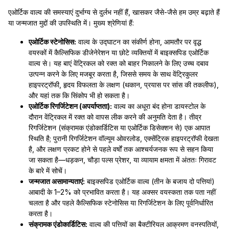
एओर्टिक वाल्व की समस्याएं दुर्भाग्य से दुर्लभ नहीं हैं, खासकर जैसे-जैसे हम उम्र बढ़ाते हैं
या जन्मजात मुद्दों की उपस्थिति में। मुख्य श्रेणियां हैं:
एओर्टिक स्टेनोसिस:
वाल्व के उद्घाटन का संकीर्ण होना, आमतौर पर वृद्ध
वयस्कों में कैल्सिफिक डीजेनेरेशन या छोटे व्यक्तियों में बाइक्सपिड एओर्टिक
वाल्व से। यह बाएं वेंट्रिकल को रक्त को बाहर निकालने के लिए उच्च दबाव
उत्पन्न करने के लिए मजबूर करता है, जिससे समय के साथ वेंट्रिकुलर
हाइपरट्रॉफी, हृदय विफलता के लक्षण (थकान, प्रयास पर सांस की तकलीफ),
और यहां तक कि सिंकोप भी हो सकता है।
एओर्टिक रिगर्जिटेशन (अपर्याप्तता):
वाल्व का अधूरा बंद होना डायस्टोल के
दौरान वेंट्रिकल में रक्त को वापस लीक करने की अनुमति देता है। तीव्र
रिगर्जिटेशन (संक्रामक एंडोकार्डिटिस या एओर्टिक डिसेक्शन से) एक आपात
स्थिति है; पुरानी रिगर्जिटेशन वॉल्यूम ओवरलोड, एक्सेंट्रिक हाइपरट्रॉफी देखता
है, और लक्षण प्रकट होने से पहले वर्षों तक आश्चर्यजनक रूप से सहन किया
जा सकता है—धड़कन, चौड़ा पल्स प्रेशर, या व्यायाम क्षमता में अंततः गिरावट
के बारे में सोचें।
जन्मजात असामान्यताएं:
बाइक्सपिड एओर्टिक वाल्व (तीन के बजाय दो पत्तियां)
आबादी के 1–2% को प्रभावित करता है। यह अक्सर वयस्कता तक पता नहीं
चलता है और पहले कैल्सिफिक स्टेनोसिस या रिगर्जिटेशन के लिए पूर्वनिर्धारित
करता है।
संक्रामक एंडोकार्डिटिस:
वाल्व की पत्तियों का बैक्टीरियल आक्रमण वनस्पतियों,