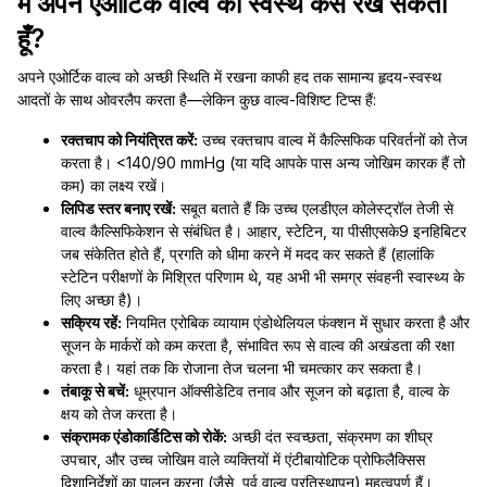
मैं अपने एओर्टिक वाल्व को स्वस्थ कैसे रख सकता
हूँ?
अपने एओर्टिक वाल्व को अच्छी स्थिति में रखना काफी हद तक सामान्य हृदय-स्वस्थ
आदतों के साथ ओवरलैप करता है—लेकिन कुछ वाल्व-विशिष्ट टिप्स हैं:
रक्तचाप को नियंत्रित करें:
उच्च रक्तचाप वाल्व में कैल्सिफिक परिवर्तनों को तेज
करता है। <140/90 mmHg (या यदि आपके पास अन्य जोखिम कारक हैं तो
कम) का लक्ष्य रखें।
लिपिड स्तर बनाए रखें:
सबूत बताते हैं कि उच्च एलडीएल कोलेस्ट्रॉल तेजी से
वाल्व कैल्सिफिकेशन से संबंधित है। आहार, स्टेटिन, या पीसीएसके9 इनहिबिटर
जब संकेतित होते हैं, प्रगति को धीमा करने में मदद कर सकते हैं (हालांकि
स्टेटिन परीक्षणों के मिश्रित परिणाम थे, यह अभी भी समग्र संवहनी स्वास्थ्य के
लिए अच्छा है)।
सक्रिय रहें:
नियमित एरोबिक व्यायाम एंडोथेलियल फंक्शन में सुधार करता है और
सूजन के मार्करों को कम करता है, संभावित रूप से वाल्व की अखंडता की रक्षा
करता है। यहां तक कि रोजाना तेज चलना भी चमत्कार कर सकता है।
तंबाकू से बचें:
धूम्रपान ऑक्सीडेटिव तनाव और सूजन को बढ़ाता है, वाल्व के
क्षय को तेज करता है।
संक्रामक एंडोकार्डिटिस को रोकें:
अच्छी दंत स्वच्छता, संक्रमण का शीघ्र
उपचार, और उच्च जोखिम वाले व्यक्तियों में एंटीबायोटिक प्रोफिलैक्सिस
दिशानिर्देशों का पालन करना (जैसे, पूर्व वाल्व प्रतिस्थापन) महत्वपूर्ण हैं।