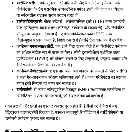
शारीरिक परीक्षा:
मर्मर सुनना—स्टेनोसिस के लिए सिस्टोलिक इजेक्शन मर्मर,
रिगर्जिटेशन के लिए प्रारंभिक डायस्टोलिक मर्मर। छाती की दीवार पर थ्रिल्स
या स्पंदनशील धड़कन सुराग प्रदान करते हैं।
इकोकार्डियोग्राफी:
गोल्ड स्टैंडर्ड। ट्रांस्टोरेसिक इको (TTE) वाल्व एनाटॉमी,
पीक ग्रेडिएंट्स, वाल्व क्षेत्र (कंटिन्युटी इक्वेशन के माध्यम से), और रिगर्जिटेंट
वॉल्यूम का अनुमान दिखाता है। ट्रांसएसोफेजियल इको (TEE) उच्च
रिज़ॉल्यूशन प्रदान करता है, विशेष रूप से एंडोकार्डिटिस वर्क-अप में उपयोगी।
कार्डियक एमआरआई/सीटी:
जब इको विंडो खराब होती हैं या रिगर्जिटेंट फ्रैक्शन
को अधिक सटीक रूप से मापने के लिए। सीटी ट्रांसकैथेटर एओर्टिक वाल्व
प्रतिस्थापन (TAVR) की योजना बनाने के लिए उत्कृष्ट है, एन्यूलर आकार और
कैल्सिफिकेशन पैटर्न का विवरण देता है।
कार्डियक कैथेटराइजेशन:
एक बार आम, अब अक्सर उन मामलों के लिए आरक्षित
है जहां गैर-आक्रामक परीक्षण अनिर्णायक होते हैं। दबाव ग्रेडिएंट्स का प्रत्यक्ष
मापन इको निष्कर्षों को मान्य कर सकता है।
बायोमार्कर्स:
बी-टाइप नेट्रियूरेटिक पेप्टाइड (BNP) लक्षणात्मक स्टेनोसिस या
रिगर्जिटेशन में ऊंचा हो सकता है, जो दीवार तनाव को दर्शाता है।
सरल ईसीजी और छाती का एक्स-रे अक्सर पूरक होते हैं: ईसीजी स्टेनोसिस में बाएं
वेंट्रिकुलर हाइपरट्रॉफी दिखाता है, एक्स-रे महत्वपूर्ण रिगर्जिटेशन में कार्डियोमेगली या
पल्मोनरी कंजेशन प्रकट कर सकता है।