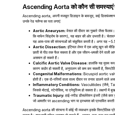
Ascending Aorta को कौन सी समस्याएं प
Ascending aorta, अपनी मजबूत डिज़ाइन के बावजूद, कई डिसफंक्शन्स
उनके रेड फ्लैग्स का पता लगाएं:
Aortic Aneurysm:
वेसल की दीवार का गुब्बारे जैसा फैलाव।
कि मार्फन सिंड्रोम के कारण), यह बाहर की ओर उभरती है। चेतावनी संक
यह आस-पास की संरचनाओं को संकुचित करती है। अगर यह ~5.5 से
Aortic Dissection:
इंटिमल लेयर में एक आंसू खून को मीडिय
छाती से पीठ तक फैल सकता है और एक जीवन-धमकी देने वाली आपात स
असमान हो सकते हैं।
Calcific Aortic Valve Disease:
हालांकि यह मुख्य रू
कारण कठोर हो सकती है, अनुपालन को कम कर सकती है, सिस्टोलि
Congenital Malformations:
Bicuspid aortic valve
होती हैं। एक दो-पत्तियों वाला वाल्व दीवार पर तनाव डालने वाले अस
Inflammatory Conditions:
Vasculitides (जैसे, Tak
जिससे मोटाई, स्टेनोसिस, या एनेयूरिज्म हो सकता है। लक्षणों में बु
Traumatic Injury:
हाई-स्पीड डीसलेरेशन इंजरी (जैसे कार द
जो आमतौर पर ascending भाग या इस्थमस को प्रभावित करती ह
Ascending aorta की संरचना में कोई भी व्यवधान इसके सिस्टोलिक प्रे