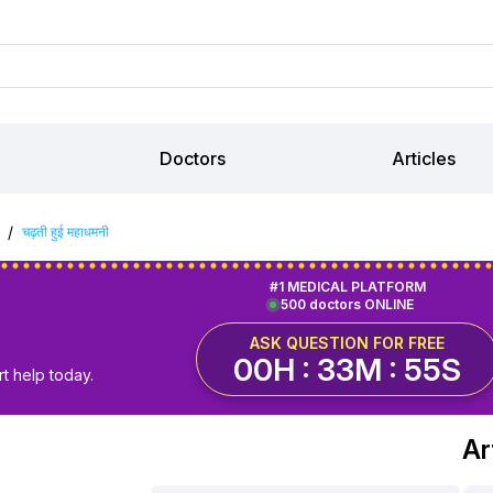
Doctors
Articles
/
चढ़ती हुई महाधमनी
#1 MEDICAL PLATFORM
500 doctors ONLINE
ASK QUESTION FOR FREE
00H : 33M : 54S
t help today.
Ar