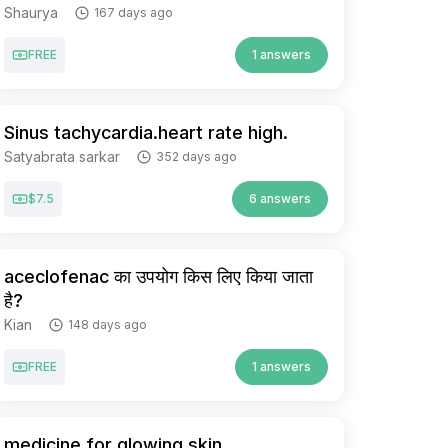
Shaurya
167 days ago
FREE
1 answers
Sinus tachycardia.heart rate high.
Satyabrata sarkar
352 days ago
$7.5
6 answers
aceclofenac का उपयोग किस लिए किया जाता
है?
Kian
148 days ago
FREE
1 answers
medicine for glowing skin