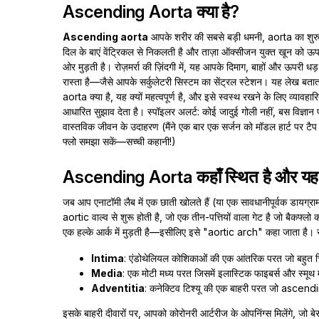
Ascending Aorta क्या है?
Ascending aorta
आपके शरीर की सबसे बड़ी धमनी, aorta का शुर
दिल के बाएं वेंट्रिकल से निकलती है और ताज़ा ऑक्सीजन युक्त खून को ऊपर
ओर मुड़ती है। रोज़मर्रा की ज़िंदगी में, यह आपके दिमाग, बाहों और ऊपरी धड
रास्ता है—जैसे आपके सर्कुलेटरी सिस्टम का सेंट्रल स्टेशन। यह लेख ब
aorta क्या है, यह क्यों महत्वपूर्ण है, और इसे स्वस्थ रखने के लिए व्यावहा
आधारित सुझाव देता है। स्पॉइलर अलर्ट: कोई जादुई गोली नहीं, बस विज्ञा
वास्तविक जीवन के उदाहरण (मैंने एक बार एक सर्जन को मॉडल हार्ट पर टैप
फ्लो समझा सकें—सच्ची कहानी!)
Ascending Aorta कहाँ स्थित है और यह क
जब आप एनाटॉमी लैब में एक छाती खोलते हैं (या एक सावधानीपूर्वक डायग्र
aortic वाल्व से शुरू होती है, जो एक तीन-पत्तियों वाला गेट है जो बैकफ्ल
एक हल्के आर्क में मुड़ती है—इसीलिए इसे "aortic arch" कहा जाता है। संर
Intima
: एंडोथेलियल कोशिकाओं की एक आंतरिक परत जो बहुत च
Media
: एक मोटी मध्य परत जिसमें इलास्टिक फाइबर्स और स्मूथ म
Adventitia
: कनेक्टिव टिश्यू की एक बाहरी परत जो ascending
इसके बाहरी दीवारों पर, आपको कोरोनरी आर्टरीज के ओपनिंग्स मिलेंगे, जो