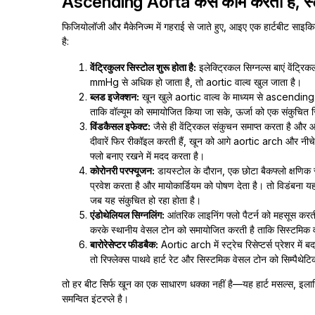
Ascending Aorta कैसे काम करती है, स्टे
फिजियोलॉजी और मैकेनिज्म में गहराई से जाते हुए, आइए एक हार्टबीट साइ
है:
वेंट्रिकुलर सिस्टोल शुरू होता है:
इलेक्ट्रिकल सिग्नल्स बाएं वेंट्र
mmHg से अधिक हो जाता है, तो aortic वाल्व खुल जाता है।
ब्लड इजेक्शन:
खून खुले aortic वाल्व के माध्यम से ascending a
ताकि वॉल्यूम को समायोजित किया जा सके, ऊर्जा को एक संकुचित स्
विंडकैसल इफेक्ट:
जैसे ही वेंट्रिकल संकुचन समाप्त करता है और आ
दीवारें फिर रीकॉइल करती हैं, खून को आगे aortic arch और नीचे
फ्लो बनाए रखने में मदद करता है।
कोरोनरी परफ्यूजन:
डायस्टोल के दौरान, एक छोटा बैकफ्लो क्षणिक र
प्रवेश करता है और मायोकार्डियम को पोषण देता है। तो विडंबना 
जब यह संकुचित हो रहा होता है।
एंडोथेलियल सिग्नलिंग:
आंतरिक लाइनिंग फ्लो पैटर्न को महसूस करत
करके स्थानीय वेसल टोन को समायोजित करती है ताकि सिस्टमिक वा
बारोरेसेप्टर फीडबैक:
Aortic arch में स्ट्रेच रिसेप्टर्स प्रेशर में 
तो रिफ्लेक्स पाथवे हार्ट रेट और सिस्टमिक वेसल टोन को सिम्पैथेटि
तो हर बीट सिर्फ खून का एक साधारण धक्का नहीं है—यह हार्ट मसल्स, इलास
समन्वित इंटरप्ले है।