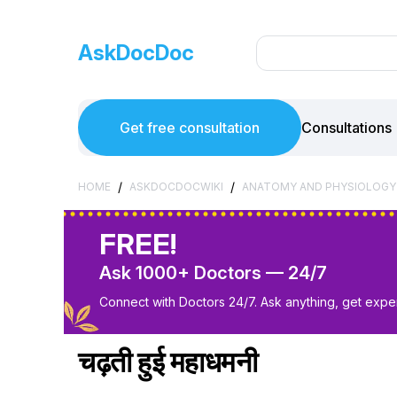
AskDocDoc
Get free consultation
Consultations
/
/
HOME
ASKDOCDOCWIKI
ANATOMY AND PHYSIOLOGY
FREE!
Ask 1000+ Doctors — 24/7
Connect with Doctors 24/7. Ask anything, get exper
चढ़ती हुई महाधमनी