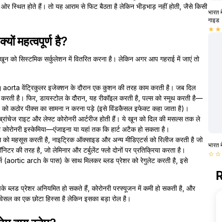
ाईं ओर स्थित होते हैं। तो यह आराम से फिट बैठता है लेकिन भीड़भाड़ नहीं होती, जैसे किसी
भारत म
गाइड
star
star
ं महत्वपूर्ण है?
खून को सिस्टमिक सर्कुलेशन में वितरित करना है। लेकिन अगर आप गहराई में जाएं तो
orta वेंट्रिकुलर इजेक्शन के दौरान एक कुशन की तरह काम करती है। जब दिल
ोर करती है। फिर, डायस्टोल के दौरान, यह रीकॉइल करती है, पल्स को स्मूथ करती है—
को कठोर पीक्स का सामना न करना पड़े (इसे विंडकैसल इफेक्ट कहा जाता है)।
ंचेज राइट और लेफ्ट कोरोनरी आर्टरीज होती हैं। ये खून को दिल की मसल्स तक ले
को कोरोनरी इस्केमिया—एंजाइना या यहां तक कि हार्ट अटैक हो सकता है।
ेस को महसूस करती है, नाइट्रिक ऑक्साइड और अन्य मीडिएटर्स को रिलीज करती है जो
भारत म
निटर की तरह है, जो लेमिनार और टर्बुलेंट फ्लो दोनों पर प्रतिक्रिया करता है।
star_border
star_border
 (aortic arch के पास) के साथ मिलकर ब्लड प्रेशर को रेगुलेट करती है, इसे
R
के ब्लड प्रेशर अनियमित हो सकते हैं, कोरोनरी परफ्यूजन में कमी हो सकती है, और
वेसल का एक छोटा हिस्सा है लेकिन इसका बड़ा रोल है।