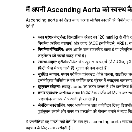
मैं अपनी Ascending Aorta को स्वस्थ कै
Ascending aorta की सेहत बनाए रखना जोखिम कारकों को नियंत्रित करने और
देते हैं:
ब्लड प्रेशर कंट्रोल:
सिस्टोलिक प्रेशर को 120 mmHg से नीचे 
नियमित एरोबिक व्यायाम) और दवाएं (ACE इनहिबिटर्स, ARBs, या ब
नियमित मॉनिटरिंग:
अगर आपके पास बाइसपिड वाल्व है या एनेयूरिज्
डाइलेशन को जल्दी पकड़ लेती है।
स्वस्थ आहार:
एंटीऑक्सीडेंट से भरपूर खाद्य पदार्थ (जैसे बेरीज, ह
(फैटी फिश में पाए जाते हैं) सूजन को कम करते हैं।
सुरक्षित व्यायाम:
मध्यम एरोबिक वर्कआउट (जैसे चलना, साइकिल चलाना) 
इसोमेट्रिक लिफ्टिंग से बचें क्योंकि ब्लड प्रेशर में स्पाइक्स खतरन
धूम्रपान छोड़ना:
तंबाकू aortic को कठोर करता है और कनेक्टिव टिश्
तनाव प्रबंधन:
क्रॉनिक तनाव सिम्पैथेटिक सर्जेस को ट्रिगर कर सक
आश्चर्यजनक रूप से प्रभावी हो सकती हैं।
जेनेटिक काउंसलिंग:
अगर आपके पास ज्ञात कनेक्टिव टिश्यू डिसऑर्डर
पूर्वानुमान लगाने और समय पर हस्तक्षेप की योजना बनाने में मदद म
ये रणनीतियाँ यह गारंटी नहीं देतीं कि आप हर ascending aorta समस्या स
पहचान के लिए समय खरीदती हैं।