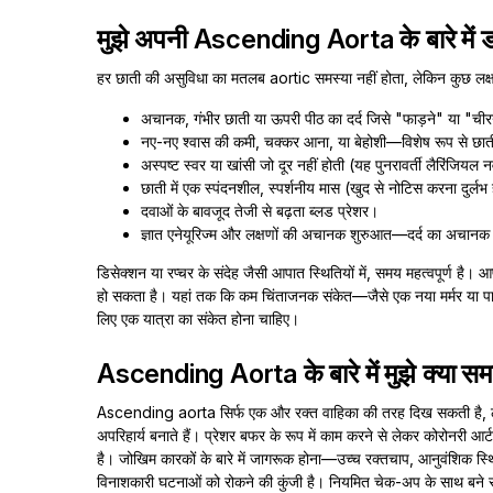
मुझे अपनी Ascending Aorta के बारे में 
हर छाती की असुविधा का मतलब aortic समस्या नहीं होता, लेकिन कुछ लक्षण त
अचानक, गंभीर छाती या ऊपरी पीठ का दर्द जिसे "फाड़ने" या "चीरने
नए-नए श्वास की कमी, चक्कर आना, या बेहोशी—विशेष रूप से छात
अस्पष्ट स्वर या खांसी जो दूर नहीं होती (यह पुनरावर्ती लैरिंजियल 
छाती में एक स्पंदनशील, स्पर्शनीय मास (खुद से नोटिस करना दुर्लभ
दवाओं के बावजूद तेजी से बढ़ता ब्लड प्रेशर।
ज्ञात एनेयूरिज्म और लक्षणों की अचानक शुरुआत—दर्द का अचानक 
डिसेक्शन या रप्चर के संदेह जैसी आपात स्थितियों में, समय महत्वपूर्ण ह
हो सकता है। यहां तक कि कम चिंताजनक संकेत—जैसे एक नया मर्मर या पा
लिए एक यात्रा का संकेत होना चाहिए।
Ascending Aorta के बारे में मुझे क्या स
Ascending aorta सिर्फ एक और रक्त वाहिका की तरह दिख सकती है, ले
अपरिहार्य बनाते हैं। प्रेशर बफर के रूप में काम करने से लेकर कोरोनरी आर
है। जोखिम कारकों के बारे में जागरूक होना—उच्च रक्तचाप, आनुवंशिक स्थ
विनाशकारी घटनाओं को रोकने की कुंजी है। नियमित चेक-अप के साथ बने रह