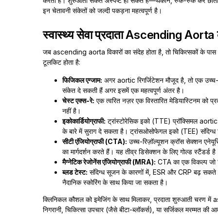
करता है। शुरुआती संकेत अस्पष्ट हो सकते हैं—थकान, रुक-रुक कर छाती म
इन चेतावनी संकेतों को जल्दी पकड़ना महत्वपूर्ण है।
स्वास्थ्य सेवा प्रदाता Ascending Aorta क
जब ascending aorta विकारों का संदेह होता है, तो चिकित्सकों के पास सं
टूलकिट होता है:
फिजिकल एग्जाम:
अगर aortic रिगर्जिटेशन मौजूद है, तो एक उच्च-पि
संकेत दे सकती हैं अगर इसमें एक महत्वपूर्ण अंतर है।
चेस्ट एक्स-रे:
एक त्वरित नज़र एक विस्तारित मेडियास्टिनम को प्रक
नहीं है।
इकोकार्डियोग्राफी:
ट्रांस्टोरेसिक इको (TTE) प्रॉक्सिमल aort
के बारे में सुराग दे सकता है। ट्रांसओसोफेगल इको (TEE) संदिग्ध
सीटी एंजियोग्राफी (CTA):
उच्च-रिज़ॉल्यूशन क्रॉस सेक्शन एनेयू
का मार्गदर्शन करते हैं। यह तीव्र डिसेक्शन के लिए गोल्ड स्टैंडर्ड है
मैग्नेटिक रेजोनेंस एंजियोग्राफी (MRA):
CTA का एक विकल्प जो विक
ब्लड टेस्ट:
संदिग्ध सूजन के कारणों में, ESR और CRP बढ़ सकते 
नैदानिक स्कोरिंग के साथ किया जा सकता है।
क्लिनिकल कौशल को इमेजिंग के साथ मिलाकर, प्रदाता शुरुआती चरण में 
निगरानी, चिकित्सा उपचार (जैसे बीटा-ब्लॉकर्स), या सर्जिकल मरम्मत की आ