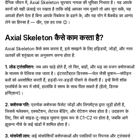
दैनिक जीवन में, Axial Skeleton चुपचाप नायक की भूमिका निभाता है। यह आपके
कानों को सही ऊंचाई पर रखता है ताकि कोई आपका नाम पुकारे तो आप सुन सकें, यह
आपको हँसने देता है बिना आपके रिबकेज के ढहने के, और यह योग में बैकबेंड का आनंद
लेने का हिस्सा है — खैर, एक हद तक 😉।
Axial Skeleton कैसे काम करता है?
Axial Skeleton कैसे काम करता है, इसे समझने के लिए हड्डियों, जोड़ों, और नरम
ऊतकों की श्रृंखला का अनुसरण करना होता है:
1. लोड ट्रांसमिशन:
जब आप खड़े होते हैं, तो सिर, बाहों, और धड़ का वजन कशेरुकाओं
के माध्यम से पेल्विस तक जाता है। इंटरवर्टेब्रल डिस्क्स—जेल जैसी कुशन—संपीड़न
बलों को अवशोषित करती हैं, हड्डी-पर-हड्डी पीसने से रोकती हैं। इन्हें मिनी शॉक
एब्जॉर्बर्स के रूप में सोचें, हालांकि वे समय के साथ घिस सकते हैं (हैलो, डिस्क
हर्निएशन!)।
2. कशेरुक गति:
प्रत्येक कशेरुका फैसेट जोड़ों और लिगामेंट्स द्वारा जुड़ी होती है,
जिससे फ्लेक्सन, एक्सटेंशन, लेटरल बेंडिंग, और रोटेशन संभव होता है। उदाहरण के
लिए, सिर को साइड-टू-साइड घुमाना मुख्य रूप से C1–C2 पर होता है, जबकि आगे
झुकना नीचे के कई खंडों में शामिल होता है।
3. मांसपेशी लाभ:
कई मांसपेशियाँ कशेरुकाओं और पसलियों पर स्पिनस और ट्रांसवर्स