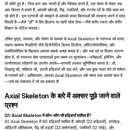
भी समेटे हुए है। जिस क्षण आप जागते हैं और खिंचाव करते हैं, उस समय से लेकर जब
आप बिस्तर में बसते हैं, आपकी खोपड़ी, रीढ़, पसलियाँ, और स्टर्नम पर्दे के पीछे काम कर
रहे होते हैं। इस प्रणाली को समझने से आपको सरल क्रियाओं की सराहना करने में मदद
मिलती है—जैसे "हाँ" में सिर हिलाना या गहरी सांस लेना—जैसे शरीर रचना और शरीर
विज्ञान के जटिल करतब।
उचित मुद्रा, व्यायाम, और पोषण के माध्यम से Axial Skeleton के स्वास्थ्य को बनाए
रखना सामान्य स्थितियों जैसे डिजेनेरेटिव डिस्क डिजीज, ऑस्टियोपोरोसिस, और
स्कोलियोसिस के खिलाफ आपका सबसे अच्छा बचाव है। और जब दर्द या विकार उत्पन्न
होता है, तो स्वास्थ्य सेवा प्रदाताओं द्वारा समय पर मूल्यांकन—परीक्षाओं, इमेजिंग, और
प्रयोगशाला परीक्षणों का उपयोग करके—प्रभावी उपचार सुनिश्चित करता है। तो,
जिज्ञासु रहें, सक्रिय रहें, अपनी हड्डियों की रक्षा करें, और जब कुछ गलत लगे तो पेशेवर
से परामर्श करें। आखिरकार, आपका Axial Skeleton लंबे समय तक आपके साथ है
—उसे वह देखभाल दें जो वह हकदार है!
Axial Skeleton के बारे में अक्सर पूछे जाने वाले
प्रश्न
Q1: Axial Skeleton में कौन-कौन सी हड्डियाँ शामिल हैं?
A1: Axial Skeleton में 80 हड्डियाँ शामिल हैं: खोपड़ी (22 हड्डियाँ), हायॉइड,
ऑडिटरी ऑसिकल्स, रीढ़ की हड्डी (33 कशेरुकाएँ), पसलियाँ (12 जोड़े), और