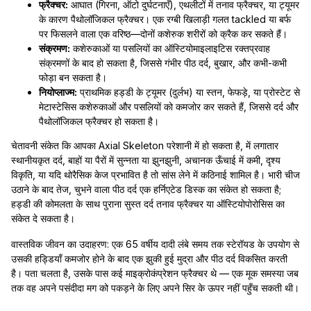
फ्रैक्चर:
आघात (गिरना, ऑटो दुर्घटनाएँ), एथलीटों में तनाव फ्रैक्चर, या ट्यूमर
के कारण पैथोलॉजिकल फ्रैक्चर। एक रग्बी खिलाड़ी गलत tackled या बर्फ
पर फिसलने वाला एक वरिष्ठ—दोनों कशेरुक शरीरों को क्रैक कर सकते हैं।
संक्रमण:
कशेरुकाओं या पसलियों का ऑस्टियोमाइलाइटिस रक्तप्रवाह
संक्रमणों के बाद हो सकता है, जिससे गंभीर पीठ दर्द, बुखार, और कभी-कभी
फोड़ा बन सकता है।
नियोप्लाज्म:
प्राथमिक हड्डी के ट्यूमर (दुर्लभ) या स्तन, फेफड़े, या प्रोस्टेट से
मेटास्टेसिस कशेरुकाओं और पसलियों को कमजोर कर सकते हैं, जिससे दर्द और
पैथोलॉजिकल फ्रैक्चर हो सकता है।
चेतावनी संकेत कि आपका Axial Skeleton परेशानी में हो सकता है, में लगातार
स्थानीयकृत दर्द, बाहों या पैरों में सुन्नता या झुनझुनी, अचानक ऊँचाई में कमी, दृश्य
विकृति, या यदि थोरैसिक केज प्रभावित है तो सांस लेने में कठिनाई शामिल है। भारी चीज
उठाने के बाद तेज, चुभने वाला पीठ दर्द एक हर्निएटेड डिस्क का संकेत हो सकता है;
हड्डी की कोमलता के साथ पुराना सुस्त दर्द तनाव फ्रैक्चर या ऑस्टियोपोरोसिस का
संकेत दे सकता है।
वास्तविक जीवन का उदाहरण: एक 65 वर्षीय दादी लंबे समय तक स्टेरॉयड के उपयोग से
उसकी हड्डियाँ कमजोर होने के बाद एक झुकी हुई मुद्रा और पीठ दर्द विकसित करती
है। पता चलता है, उसके पास कई माइक्रोकंप्रेशन फ्रैक्चर थे — एक मूक समस्या जब
तक वह अपने पसंदीदा मग को पकड़ने के लिए अपने सिर के ऊपर नहीं पहुँच सकती थी।