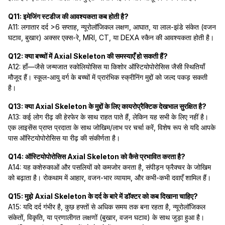
Q11: इमेजिंग स्टडीज की आवश्यकता कब होती है?
A11: लगातार दर्द >6 सप्ताह, न्यूरोलॉजिकल लक्षण, आघात, या लाल-झंडे संकेत (वजन
घटाव, बुखार) अक्सर एक्स-रे, MRI, CT, या DEXA स्कैन की आवश्यकता होती है।
Q12: क्या बच्चों में Axial Skeleton की समस्याएँ हो सकती हैं?
A12: हाँ—जैसे जन्मजात स्कोलियोसिस या किशोर ऑस्टियोपोरोसिस जैसी स्थितियाँ
मौजूद हैं। स्कूल-आयु वर्ग के बच्चों में प्रारंभिक स्क्रीनिंग मुद्दों को जल्द पकड़ सकती
है।
Q13: क्या Axial Skeleton के मुद्दों के लिए कायरोप्रैक्टिक देखभाल सुरक्षित है?
A13: कई लोग रीढ़ की हेरफेर के साथ राहत पाते हैं, लेकिन यह सभी के लिए नहीं है।
एक लाइसेंस प्राप्त प्रदाता के साथ जोखिम/लाभ पर चर्चा करें, विशेष रूप से यदि आपके
पास ऑस्टियोपोरोसिस या रीढ़ की संकीर्णता है।
Q14: ऑस्टियोपोरोसिस Axial Skeleton को कैसे प्रभावित करता है?
A14: यह कशेरुकाओं और पसलियों को कमजोर करता है, संपीड़न फ्रैक्चर के जोखिम
को बढ़ाता है। रोकथाम में आहार, वजन-भार व्यायाम, और कभी-कभी दवाएँ शामिल हैं।
Q15: मुझे Axial Skeleton के दर्द के बारे में डॉक्टर को कब दिखाना चाहिए?
A15: यदि दर्द गंभीर है, कुछ हफ्तों से अधिक समय तक बना रहता है, न्यूरोलॉजिकल
संकेतों, विकृति, या प्रणालीगत लक्षणों (बुखार, वजन घटाव) के साथ जुड़ा हुआ है।