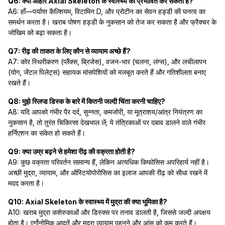
Q6: क्या आहार Axial Skeleton के स्वास्थ्य को प्रभावित कर सकता है?
A6: हाँ—पर्याप्त कैल्शियम, विटामिन D, और प्रोटीन का सेवन हड्डी की घनत्व का
समर्थन करता है। खराब पोषण हड्डी के नुकसान को तेज कर सकता है और फ्रैक्चर के
जोखिम को बढ़ा सकता है।
Q7: रीढ़ की ताकत के लिए कौन से व्यायाम अच्छे हैं?
A7: कोर स्थिरीकरण (प्लैंक्स, ब्रिजेस), वजन-भार (चलना, लंग्स), और लचीलापन
(योग, जेंटल पिलेट्स) सहायक मांसपेशियों को मजबूत करते हैं और गतिशीलता बनाए
रखते हैं।
Q8: मुझे स्लिप्ड डिस्क के बारे में कितनी जल्दी चिंता करनी चाहिए?
A8: यदि आपको गंभीर पैर दर्द, सुन्नता, कमजोरी, या मूत्राशय/आंत्र नियंत्रण का
नुकसान है, तो तुरंत चिकित्सा देखभाल लें; ये तंत्रिकाओं पर दबाव डालने वाले गंभीर
हर्निएशन का संकेत हो सकते हैं।
Q9: क्या उम्र बढ़ने से हमेशा रीढ़ की वक्रता होती है?
A9: कुछ वक्रता परिवर्तन सामान्य हैं, लेकिन अत्यधिक किफोसिस अपरिहार्य नहीं है।
अच्छी मुद्रा, व्यायाम, और ऑस्टियोपोरोसिस का इलाज आपकी रीढ़ को सीधा रखने में
मदद करता है।
Q10: Axial Skeleton के स्वास्थ्य में मुद्रा की क्या भूमिका है?
A10: खराब मुद्रा कशेरुकाओं और डिस्क्स पर तनाव डालती है, जिससे जल्दी अपक्षय
होता है। एर्गोनोमिक आदतें और मुद्रा व्यायाम पहनने और आंसू को कम करते हैं।