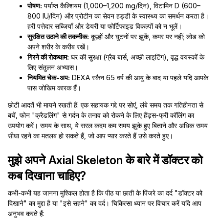
पोषण:
पर्याप्त कैल्शियम (1,000–1,200 mg/दिन), विटामिन D (600–
800 IU/दिन) और प्रोटीन का सेवन हड्डी के स्वास्थ्य का समर्थन करता है।
हरी पत्तेदार सब्जियाँ और डेयरी या फोर्टिफाइड विकल्पों को न भूलें।
सुरक्षित उठाने की तकनीक:
कूल्हों और घुटनों पर झुकें, कमर पर नहीं; लोड को
अपने शरीर के करीब रखें।
गिरने की रोकथाम:
घर की सुरक्षा (ग्रैब बार्स, अच्छी लाइटिंग), वृद्ध वयस्कों के
लिए संतुलन अभ्यास।
नियमित चेक-अप:
DEXA स्कैन 65 वर्ष की आयु के बाद या पहले यदि आपके
पास जोखिम कारक हैं।
छोटी आदतें भी मायने रखती हैं: एक सहायक गद्दे पर सोएं, लंबे समय तक गतिहीनता से
बचें, फोन "क्रैडलिंग" से गर्दन के तनाव को रोकने के लिए हैंड्स-फ्री कॉलिंग का
उपयोग करें। समय के साथ, ये सरल कदम कम समय झुके हुए बिताने और अधिक समय
सीधा रहने का मतलब हो सकते हैं, जो आप प्यार करते हैं उसे करते हुए।
मुझे अपने Axial Skeleton के बारे में डॉक्टर को
कब दिखाना चाहिए?
कभी-कभी यह जानना मुश्किल होता है कि पीठ या छाती के पिंजरे का दर्द "डॉक्टर को
दिखाने" का मुद्दा है या "इसे सहने" का दर्द। चिकित्सा ध्यान पर विचार करें यदि आप
अनुभव करते हैं: