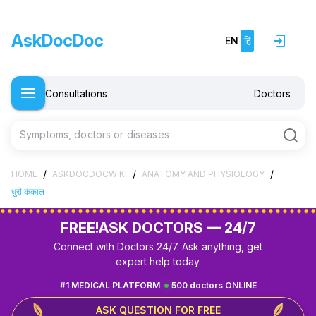
AskDocDoc
EN
हिं
Consultations
Doctors
Symptoms, doctors or diseases
/
/
/
HOME
ASKDOCDOCWIKI
ANATOMY AND PHYSIOLOGY
धुरी कंकाल
FREE!
ASK DOCTORS — 24/7
Connect with Doctors 24/7. Ask anything, get
expert help today.
#1 MEDICAL PLATFORM
500 doctors ONLINE
ASK QUESTION FOR FREE