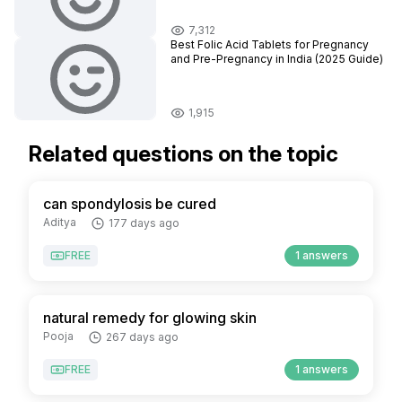
7,312
Best Folic Acid Tablets for Pregnancy
and Pre-Pregnancy in India (2025 Guide)
1,915
Related questions on the topic
can spondylosis be cured
Aditya
177 days ago
FREE
1 answers
natural remedy for glowing skin
Pooja
267 days ago
FREE
1 answers