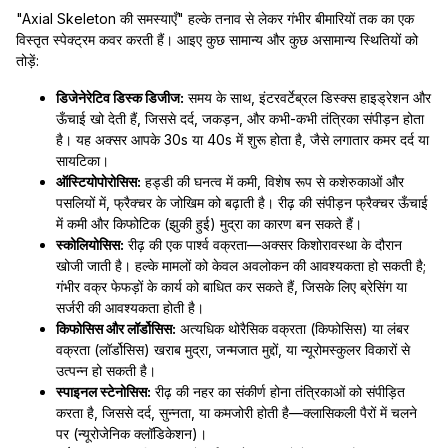
"Axial Skeleton की समस्याएँ" हल्के तनाव से लेकर गंभीर बीमारियों तक का एक
विस्तृत स्पेक्ट्रम कवर करती हैं। आइए कुछ सामान्य और कुछ असामान्य स्थितियों को
तोड़ें:
डिजेनेरेटिव डिस्क डिजीज:
समय के साथ, इंटरवर्टेब्रल डिस्क्स हाइड्रेशन और
ऊँचाई खो देती हैं, जिससे दर्द, जकड़न, और कभी-कभी तंत्रिका संपीड़न होता
है। यह अक्सर आपके 30s या 40s में शुरू होता है, जैसे लगातार कमर दर्द या
सायटिका।
ऑस्टियोपोरोसिस:
हड्डी की घनत्व में कमी, विशेष रूप से कशेरुकाओं और
पसलियों में, फ्रैक्चर के जोखिम को बढ़ाती है। रीढ़ की संपीड़न फ्रैक्चर ऊँचाई
में कमी और किफोटिक (झुकी हुई) मुद्रा का कारण बन सकते हैं।
स्कोलियोसिस:
रीढ़ की एक पार्श्व वक्रता—अक्सर किशोरावस्था के दौरान
खोजी जाती है। हल्के मामलों को केवल अवलोकन की आवश्यकता हो सकती है;
गंभीर वक्र फेफड़ों के कार्य को बाधित कर सकते हैं, जिसके लिए ब्रेसिंग या
सर्जरी की आवश्यकता होती है।
किफोसिस और लॉर्डोसिस:
अत्यधिक थोरैसिक वक्रता (किफोसिस) या लंबर
वक्रता (लॉर्डोसिस) खराब मुद्रा, जन्मजात मुद्दों, या न्यूरोमस्कुलर विकारों से
उत्पन्न हो सकती है।
स्पाइनल स्टेनोसिस:
रीढ़ की नहर का संकीर्ण होना तंत्रिकाओं को संपीड़ित
करता है, जिससे दर्द, सुन्नता, या कमजोरी होती है—क्लासिकली पैरों में चलने
पर (न्यूरोजेनिक क्लॉडिकेशन)।