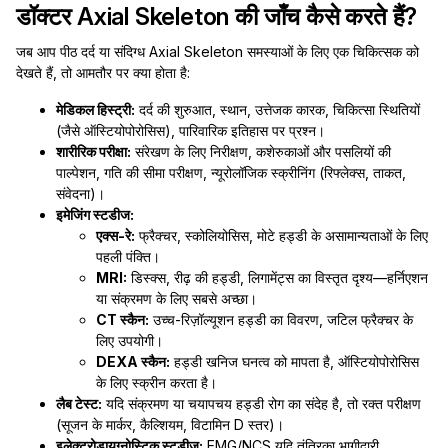
डॉक्टर Axial Skeleton की जाँच कैसे करते हैं?
जब आप पीठ दर्द या संदिग्ध Axial Skeleton समस्याओं के लिए एक चिकित्सक को
देखते हैं, तो आमतौर पर क्या होता है:
मेडिकल हिस्ट्री:
दर्द की शुरुआत, स्थान, उत्तेजक कारक, चिकित्सा स्थितियों
(जैसे ऑस्टियोपोरोसिस), पारिवारिक इतिहास पर प्रश्न।
शारीरिक परीक्षा:
संरेखण के लिए निरीक्षण, कशेरुकाओं और पसलियों की
पाल्पेशन, गति की सीमा परीक्षण, न्यूरोलॉजिक स्क्रीनिंग (रिफ्लेक्स, ताकत,
संवेदना)।
इमेजिंग स्टडीज:
एक्स-रे:
फ्रैक्चर, स्कोलियोसिस, मोटे हड्डी के असामान्यताओं के लिए
पहली पंक्ति।
MRI:
डिस्क्स, रीढ़ की हड्डी, लिगामेंट्स का विस्तृत दृश्य—हर्निएशन
या संक्रमण के लिए सबसे अच्छा।
CT स्कैन:
उच्च-रिज़ॉल्यूशन हड्डी का विवरण, जटिल फ्रैक्चर के
लिए उपयोगी।
DEXA स्कैन:
हड्डी खनिज घनत्व को मापता है, ऑस्टियोपोरोसिस
के लिए स्क्रीन करता है।
लैब टेस्ट:
यदि संक्रमण या चयापचय हड्डी रोग का संदेह है, तो रक्त परीक्षण
(सूजन के मार्कर, कैल्शियम, विटामिन D स्तर)।
इलेक्ट्रोडायग्नोस्टिक स्टडीज:
EMG/NCS यदि तंत्रिका भागीदारी