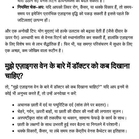
भारी उठाने से) वेनस रिटर्न डायनेमिक्स को बदल सकता है।
नियमित चेक-अप:
यदि आपको लिवर रोग, कैंसर, या थक्के विकार हैं, तो समय-
समय पर इमेजिंग प्रारंभिक एज़ाइगस वृद्धि को पकड़ सकती है इससे पहले कि
जटिलताएं उत्पन्न हों।
और एक अनोखी टिप: योग मुद्राएं जो हल्के उलटाव को बढ़ावा देती हैं (जैसे दीवार के
ऊपर पैर) अस्थायी रूप से वेनस रिटर्न को स्थानांतरित कर सकती हैं, हालांकि एज़ाइगस
के लिए विशेष रूप से लाभ सैद्धांतिक हैं। फिर भी, यह समग्र परिसंचरण में सुधार के लिए
एक अच्छा, कम जोखिम वाला रूटीन है।
मुझे एज़ाइगस वेन के बारे में डॉक्टर को कब दिखाना
चाहिए?
तो, "मुझे एज़ाइगस वेन के बारे में डॉक्टर को कब दिखाना चाहिए?" यदि आप इनमें से
कोई भी अनुभव करते हैं, तो उन्हें अनदेखा न करें:
अचानक छाती में दर्द या प्ल्यूरिटिक दर्द (सांस लेने पर बदतर)।
चेहरे, गर्दन, ऊपरी बाहों, या छाती की दीवार की नसों की लगातार सूजन।
अस्पष्टीकृत सांस की तकलीफ या थकान, सामान्य फेफड़े के कार्य के साथ।
छाती के लक्षणों के साथ उभरती हुई स्वर बैठना या निगलने में परेशानी।
थक्के विकारों, कैंसर, या लंबे समय तक केंद्रीय वेनस कैथेटर का इतिहास।