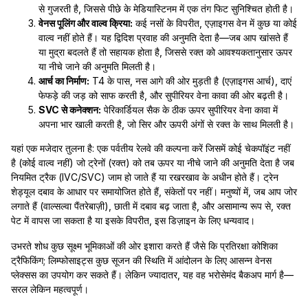
से गुजरती है, जिससे पीछे के मेडियास्टिनम में एक तंग फिट सुनिश्चित होती है।
वेनस पूलिंग और वाल्व क्रिया:
कई नसों के विपरीत, एज़ाइगस वेन में कुछ या कोई
वाल्व नहीं होते हैं। यह द्विदिश प्रवाह की अनुमति देता है—जब आप खांसते हैं
या मुद्रा बदलते हैं तो सहायक होता है, जिससे रक्त को आवश्यकतानुसार ऊपर
या नीचे जाने की अनुमति मिलती है।
आर्च का निर्माण:
T4 के पास, नस आगे की ओर मुड़ती है (एज़ाइगस आर्च), दाएं
फेफड़े की जड़ को साफ करती है, और सुपीरियर वेना कावा की ओर बढ़ती है।
SVC से कनेक्शन:
पेरिकार्डियल सैक के ठीक ऊपर सुपीरियर वेना कावा में
अपना भार खाली करती है, जो सिर और ऊपरी अंगों से रक्त के साथ मिलती है।
यहां एक मजेदार तुलना है: एक पर्वतीय रेलवे की कल्पना करें जिसमें कोई चेकपॉइंट नहीं
है (कोई वाल्व नहीं) जो ट्रेनों (रक्त) को तब ऊपर या नीचे जाने की अनुमति देता है जब
नियमित ट्रैक (IVC/SVC) जाम हो जाते हैं या रखरखाव के अधीन होते हैं। ट्रेन
शेड्यूल दबाव के आधार पर समायोजित होते हैं, संकेतों पर नहीं। मनुष्यों में, जब आप जोर
लगाते हैं (वाल्सल्वा पैंतरेबाज़ी), छाती में दबाव बढ़ जाता है, और असामान्य रूप से, रक्त
पेट में वापस जा सकता है या इसके विपरीत, इस डिज़ाइन के लिए धन्यवाद।
उभरते शोध कुछ सूक्ष्म भूमिकाओं की ओर इशारा करते हैं जैसे कि प्रतिरक्षा कोशिका
ट्रैफिकिंग; लिम्फोसाइट्स कुछ सूजन की स्थिति में आंदोलन के लिए आसन्न वेनस
प्लेक्सस का उपयोग कर सकते हैं। लेकिन ज्यादातर, यह वह भरोसेमंद बैकअप मार्ग है—
सरल लेकिन महत्वपूर्ण।