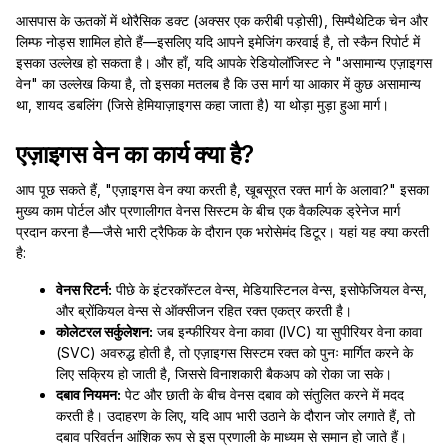
आसपास के ऊतकों में थोरैसिक डक्ट (अक्सर एक करीबी पड़ोसी), सिम्पैथेटिक चेन और
लिम्फ नोड्स शामिल होते हैं—इसलिए यदि आपने इमेजिंग करवाई है, तो स्कैन रिपोर्ट में
इसका उल्लेख हो सकता है। और हाँ, यदि आपके रेडियोलॉजिस्ट ने "असामान्य एज़ाइगस
वेन" का उल्लेख किया है, तो इसका मतलब है कि उस मार्ग या आकार में कुछ असामान्य
था, शायद डबलिंग (जिसे हेमियाज़ाइगस कहा जाता है) या थोड़ा मुड़ा हुआ मार्ग।
एज़ाइगस वेन का कार्य क्या है?
आप पूछ सकते हैं, "एज़ाइगस वेन क्या करती है, खूबसूरत रक्त मार्ग के अलावा?" इसका
मुख्य काम पोर्टल और प्रणालीगत वेनस सिस्टम के बीच एक वैकल्पिक ड्रेनेज मार्ग
प्रदान करना है—जैसे भारी ट्रैफिक के दौरान एक भरोसेमंद डिटूर। यहां यह क्या करती
है:
वेनस रिटर्न:
पीछे के इंटरकॉस्टल वेन्स, मेडियास्टिनल वेन्स, इसोफेजियल वेन्स,
और ब्रोंकियल वेन्स से ऑक्सीजन रहित रक्त एकत्र करती है।
कोलेटरल सर्कुलेशन:
जब इन्फीरियर वेना कावा (IVC) या सुपीरियर वेना कावा
(SVC) अवरुद्ध होती है, तो एज़ाइगस सिस्टम रक्त को पुनः मार्गित करने के
लिए सक्रिय हो जाती है, जिससे विनाशकारी बैकअप को रोका जा सके।
दबाव नियमन:
पेट और छाती के बीच वेनस दबाव को संतुलित करने में मदद
करती है। उदाहरण के लिए, यदि आप भारी उठाने के दौरान जोर लगाते हैं, तो
दबाव परिवर्तन आंशिक रूप से इस प्रणाली के माध्यम से समान हो जाते हैं।