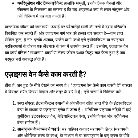
थर्मोरेगुलेशन और लिम्फ ड्रेनेज:
हालांकि मामूली, इसके लिम्फ चैनलों और
प्लेक्सस के निकटता का मतलब है कि यह अप्रत्यक्ष रूप से तरल संतुलन और
गर्मी विनिमय में सहायता करती है।
वास्तविक जीवन की जानकारी: ऊंचाई पर पर्वतारोही छाती की नसों में दबाव परिवर्तन
विकसित कर सकते हैं, और एज़ाइगस मार्ग भार को हल्का कर सकता है—कम ज्ञात
लेकिन कूल, है ना? इसके अलावा, सर्जन कभी-कभी इसे इसोफेजियल या स्पाइनल
प्रक्रियाओं के दौरान एक लैंडमार्क के रूप में उपयोग करते हैं। इसलिए, एज़ाइगस वेन
का कार्य दैनिक "साधारण" कार्यों से लेकर जीवन रक्षक डिटूर तक फैला हुआ है जब
प्रमुख नसें अवरुद्ध होती हैं।
एज़ाइगस वेन कैसे काम करती है?
ठीक है, अब हुड के नीचे देखने का समय है। "एज़ाइगस वेन कैसे काम करती है" वास्तव
में विस्तृत शरीर क्रिया विज्ञान और तंत्र के बारे में है। इसे चरणों में चित्रित करें:
रक्त संग्रह:
इंटरकॉस्टल स्थानों से ऑक्सीजन रहित रक्त पीछे के इंटरकॉस्टल
वेन्स के माध्यम से एज़ाइगस ट्रंक में जाता है। अतिरिक्त सहायक नदियों में दाएं
सुपीरियर इंटरकॉस्टल वेन, मेडियास्टिनल वेन्स, इसोफेजियल और ब्रोंकियल
वेन्स शामिल हैं।
डायाफ्राम के माध्यम से चढ़ाई:
यह वाहिका अक्सर महाधमनी छिद्र (महाधमनी
और थोरैसिक डक्ट के साथ) के माध्यम से या डायाफ्राम के दाएं क्रस के पीछे