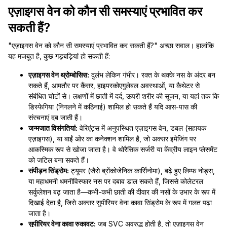
एज़ाइगस वेन को कौन सी समस्याएं प्रभावित कर
सकती हैं?
"एज़ाइगस वेन को कौन सी समस्याएं प्रभावित कर सकती हैं?" अच्छा सवाल। हालांकि
यह मजबूत है, कुछ गड़बड़ियां हो सकती हैं:
एज़ाइगस वेन थ्रोम्बोसिस:
दुर्लभ लेकिन गंभीर। रक्त के थक्के नस के अंदर बन
सकते हैं, आमतौर पर कैंसर, हाइपरकोएगुलेबल अवस्थाओं, या कैथेटर से
संबंधित चोटों से। लक्षणों में छाती में दर्द, ऊपरी शरीर की सूजन, या यहां तक कि
डिस्फेगिया (निगलने में कठिनाई) शामिल हो सकते हैं यदि आस-पास की
संरचनाएं दब जाती हैं।
जन्मजात विसंगतियां:
वेरिएंट्स में अनुपस्थित एज़ाइगस वेन, डबल (सहायक
एज़ाइगस), या बाईं ओर का कनेक्शन शामिल है, जो अक्सर इमेजिंग पर
आकस्मिक रूप से खोजा जाता है। वे थोरैसिक सर्जरी या केंद्रीय लाइन प्लेसमेंट
को जटिल बना सकते हैं।
संपीड़न सिंड्रोम:
ट्यूमर (जैसे ब्रोंकोजेनिक कार्सिनोमा), बढ़े हुए लिम्फ नोड्स,
या महाधमनी धमनीविस्फार नस पर दबाव डाल सकते हैं, जिससे कोलेटरल
सर्कुलेशन बढ़ जाता है—कभी-कभी छाती की दीवार की नसों के उभार के रूप में
दिखाई देता है, जिसे अक्सर सुपीरियर वेना कावा सिंड्रोम के रूप में गलत पढ़ा
जाता है।
सुपीरियर वेना कावा रुकावट:
जब SVC अवरुद्ध होती है, तो एज़ाइगस वेन