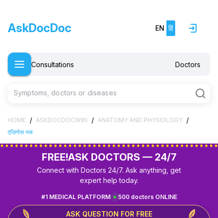
AskDocDoc
EN
हिं
Consultations
Doctors
Symptoms, doctors or diseases
/
/
/
HOME
ASKDOCDOCWIKI
ANATOMY AND PHYSIOLOGY
एज़िगोस नस
FREE!
ASK DOCTORS — 24/7
Connect with Doctors 24/7. Ask anything, get
expert help today.
#1 MEDICAL PLATFORM
500 doctors ONLINE
ASK QUESTION FOR FREE