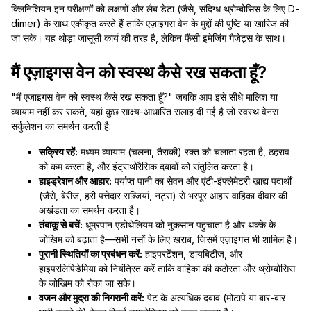
क्लिनिशियन इन परीक्षणों को लक्षणों और लैब डेटा (जैसे, संदिग्ध थ्रोम्बोसिस के लिए D-
dimer) के साथ एकीकृत करते हैं ताकि एज़ाइगस वेन के मुद्दों की पुष्टि या खारिज की
जा सके। यह थोड़ा जासूसी कार्य की तरह है, लेकिन फैंसी इमेजिंग गैजेट्स के साथ।
मैं एज़ाइगस वेन को स्वस्थ कैसे रख सकता हूँ?
"मैं एज़ाइगस वेन को स्वस्थ कैसे रख सकता हूँ?" जबकि आप इसे सीधे मालिश या
व्यायाम नहीं कर सकते, यहां कुछ साक्ष्य-आधारित सलाह दी गई है जो स्वस्थ वेनस
सर्कुलेशन का समर्थन करती है:
सक्रिय रहें:
मध्यम व्यायाम (चलना, तैराकी) रक्त को चलाता रहता है, ठहराव
को कम करता है, और इंट्राथोरैसिक दबावों को संतुलित करता है।
हाइड्रेशन और आहार:
पर्याप्त पानी का सेवन और एंटी-इंफ्लेमेटरी खाद्य पदार्थों
(जैसे, बेरीज, हरी पत्तेदार सब्जियां, नट्स) से भरपूर आहार वाहिका दीवार की
अखंडता का समर्थन करता है।
तंबाकू से बचें:
धूम्रपान एंडोथेलियम को नुकसान पहुंचाता है और थक्के के
जोखिम को बढ़ाता है—सभी नसों के लिए खराब, जिसमें एज़ाइगस भी शामिल है।
पुरानी स्थितियों का प्रबंधन करें:
हाइपरटेंशन, डायबिटीज, और
हाइपरलिपिडेमिया को नियंत्रित करें ताकि वाहिका की कठोरता और थ्रोम्बोसिस
के जोखिम को रोका जा सके।
वजन और मुद्रा की निगरानी करें:
पेट के अत्यधिक दबाव (मोटापे या बार-बार