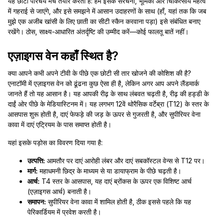
यह छोटा परिचय मंच तैयार करता है: हम इसके संरचना, भूमिका और चिकित्सीय महत्व
में गहराई से जाएंगे, और इसे समझने में आसान उदाहरणों के साथ (हाँ, यहां तक कि जब
मुझे एक अजीब खांसी के लिए छाती का सीटी स्कैन करवाना पड़ा) इसे संबंधित बनाए
रखेंगे। ठोस, साक्ष्य-आधारित अंतर्दृष्टि की उम्मीद करें—कोई फालतू बातें नहीं।
एज़ाइगस वेन कहाँ स्थित है?
क्या आपने कभी अपने टीवी के पीछे एक छोटी सी तार खोजने की कोशिश की है?
एनाटॉमी में एज़ाइगस वेन को ढूंढना कुछ ऐसा ही है, लेकिन अगर आप अपने लैंडमार्क
जानते हैं तो यह आसान है। यह आपकी रीढ़ के साथ लंबवत चढ़ती है, रीढ़ की हड्डी के
दाईं ओर पीछे के मेडियास्टिनम में। यह लगभग 12वें थोरैसिक वर्टेब्रा (T12) के स्तर के
आसपास शुरू होती है, दाएं फेफड़े की जड़ के ऊपर से गुजरती है, और सुपीरियर वेना
कावा में दाएं एट्रियम के पास समाप्त होती है।
यहां इसके पड़ोस का विवरण दिया गया है:
उत्पत्ति:
आमतौर पर दाएं आरोही लंबर और दाएं सबकॉस्टल वेन्स से T12 पर।
मार्ग:
महाधमनी छिद्र के माध्यम से या डायाफ्राम के पीछे चढ़ती है।
आर्च:
T4 स्तर के आसपास, यह दाएं ब्रोंकस के ऊपर एक विशिष्ट आर्च
(एज़ाइगस आर्च) बनाती है।
समापन:
सुपीरियर वेना कावा में शामिल होती है, ठीक इससे पहले कि यह
पेरिकार्डियम में प्रवेश करती है।