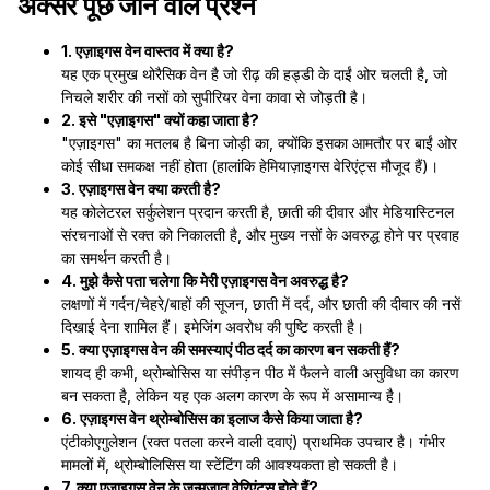
अक्सर पूछे जाने वाले प्रश्न
1. एज़ाइगस वेन वास्तव में क्या है?
यह एक प्रमुख थोरैसिक वेन है जो रीढ़ की हड्डी के दाईं ओर चलती है, जो
निचले शरीर की नसों को सुपीरियर वेना कावा से जोड़ती है।
2. इसे "एज़ाइगस" क्यों कहा जाता है?
"एज़ाइगस" का मतलब है बिना जोड़ी का, क्योंकि इसका आमतौर पर बाईं ओर
कोई सीधा समकक्ष नहीं होता (हालांकि हेमियाज़ाइगस वेरिएंट्स मौजूद हैं)।
3. एज़ाइगस वेन क्या करती है?
यह कोलेटरल सर्कुलेशन प्रदान करती है, छाती की दीवार और मेडियास्टिनल
संरचनाओं से रक्त को निकालती है, और मुख्य नसों के अवरुद्ध होने पर प्रवाह
का समर्थन करती है।
4. मुझे कैसे पता चलेगा कि मेरी एज़ाइगस वेन अवरुद्ध है?
लक्षणों में गर्दन/चेहरे/बाहों की सूजन, छाती में दर्द, और छाती की दीवार की नसें
दिखाई देना शामिल हैं। इमेजिंग अवरोध की पुष्टि करती है।
5. क्या एज़ाइगस वेन की समस्याएं पीठ दर्द का कारण बन सकती हैं?
शायद ही कभी, थ्रोम्बोसिस या संपीड़न पीठ में फैलने वाली असुविधा का कारण
बन सकता है, लेकिन यह एक अलग कारण के रूप में असामान्य है।
6. एज़ाइगस वेन थ्रोम्बोसिस का इलाज कैसे किया जाता है?
एंटीकोएगुलेशन (रक्त पतला करने वाली दवाएं) प्राथमिक उपचार है। गंभीर
मामलों में, थ्रोम्बोलिसिस या स्टेंटिंग की आवश्यकता हो सकती है।
7. क्या एज़ाइगस वेन के जन्मजात वेरिएंट्स होते हैं?