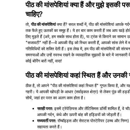
पीठ की मांसपेशियां क्या हैं और मुझे इसकी पर
चाहिए?
तो,
पीठ की मांसपेशियां
क्या हैं? सरल शब्दों में, पीठ की मांसपेशियां आपके गर
तक फैले हुए ऊतकों का समूह हैं। ये हर बार काम करती हैं जब आप खड़े होते
लिए मुड़ते हैं (अरे, हम सबके साथ होता है), या ट्रंक से किराने का सामान उठात
"सजावटी" नहीं हैं—वे आपकी रीढ़ को स्थिर करती हैं, आपको सांस लेने में
गतिविधियों को शक्ति देती हैं। इस लेख में, हम पीठ की मांसपेशियों की संरचना
समस्याओं और उन्हें स्वस्थ रखने के व्यावहारिक सुझावों के बारे में जानकारी 
कोई बोरिंग बातें नहीं, वादा!
पीठ की मांसपेशियां कहां स्थित हैं और उनकी
ठीक है, तो आपने "पीठ की मांसपेशियां कहां स्थित हैं" गूगल किया है, और यहा
गहरी। ये आपकी खोपड़ी के आधार (सर्वाइकल क्षेत्र) से लेकर पूंछ की हड्डी
सोचें, जहां हर परत का अलग काम होता है।
सतही परत:
इसमें ट्रेपेज़ियस और लैटिसिमस डॉर्सी शामिल हैं, वे चौड
आपकी गर्दन, कंधे और ऊपरी बांह की हड्डियों को जोड़ती हैं।
मध्यवर्ती परत:
रॉम्बॉइड्स और सेराटस पोस्टेरियर (उच्च और निम्न)।
सहायता करते हैं।