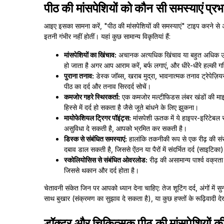
पीठ की मांसपेशियों को कौन सी समस्याएं प्र
आइए इसका सामना करें, "पीठ की मांसपेशियों की समस्याएं" टाइप करने से अक्स
इतनी गंभीर नहीं होतीं। यहां कुछ सामान्य विकृतियां हैं:
मांसपेशियों का खिंचाव:
अचानक अत्यधिक खिंचाव या बहुत अधिक उठाने
हो जाता है अगर आप आराम करें, बर्फ लगाएं, और धीरे-धीरे हल्की गत
पुराना तनाव:
डेस्क जॉब्स, खराब मुद्रा, भावनात्मक तनाव ट्रेपेज
पीठ का दर्द और तनाव सिरदर्द सोचें।
कमजोर गहरे स्थिरकर्ता:
एक कमजोर मल्टीफिडस लंबर खंडों की माइक
हिस्से में दर्द हो सकता है जैसे जूते बांधने के लिए झुकना।
मायोफेशियल ट्रिगर पॉइंट्स:
मांसपेशी ऊतक में ये हाइपर-इरिटेबल स्प
असुविधा दे सकती है, आपको भ्रमित कर सकती है।
डिस्क से संबंधित समस्याएं:
हालांकि तकनीकी रूप से एक रीढ़ की संरच
दबाव डाल सकती है, जिससे ऐंठन या पैरों में संदर्भित दर्द (साइटिक
स्कोलियोसिस से संबंधित ओवरलोड:
रीढ़ की असामान्य पार्श्व वक्
जिससे थकान और दर्द होता है।
चेतावनी संकेत जिन पर आपको ध्यान देना चाहिए: तेज शूटिंग दर्द, अंगों में स
साथ बुखार (संक्रमण का सुझाव दे सकता है), या कुछ हफ्तों के रूढ़िवादी दे
डॉक्टर और चिकित्सक पीठ की मांसपेशियों की 