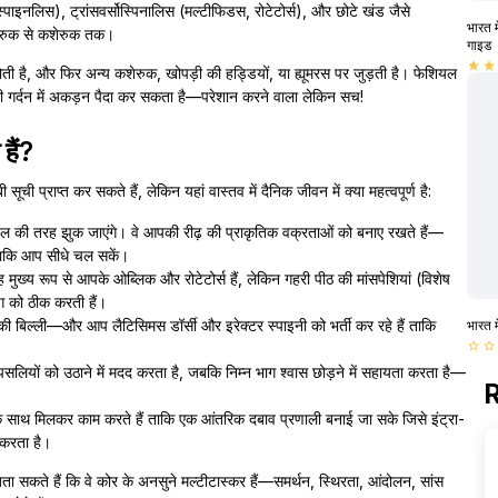
्पाइनलिस), ट्रांसवर्सोस्पिनालिस (मल्टीफिडस, रोटेटोर्स), और छोटे खंड जैसे
भारत म
शेरुक से कशेरुक तक।
गाइड
star
star
र होती है, और फिर अन्य कशेरुक, खोपड़ी की हड्डियों, या ह्यूमरस पर जुड़ती है। फेशियल
ी गर्दन में अकड़न पैदा कर सकता है—परेशान करने वाला लेकिन सच!
हैं?
ची प्राप्त कर सकते हैं, लेकिन यहां वास्तव में दैनिक जीवन में क्या महत्वपूर्ण है:
ल की तरह झुक जाएंगे। वे आपकी रीढ़ की प्राकृतिक वक्रताओं को बनाए रखते हैं—
ताकि आप सीधे चल सकें।
ह मुख्य रूप से आपके ओब्लिक और रोटेटोर्स हैं, लेकिन गहरी पीठ की मांसपेशियां (विशेष
ग को ठीक करती हैं।
ी बिल्ली—और आप लैटिसिमस डॉर्सी और इरेक्टर स्पाइनी को भर्ती कर रहे हैं ताकि
भारत म
star_border
star_border
पसलियों को उठाने में मदद करता है, जबकि निम्न भाग श्वास छोड़ने में सहायता करता है—
R
 के साथ मिलकर काम करते हैं ताकि एक आंतरिक दबाव प्रणाली बनाई जा सके जिसे इंट्रा-
 करता है।
बता सकते हैं कि वे कोर के अनसुने मल्टीटास्कर हैं—समर्थन, स्थिरता, आंदोलन, सांस