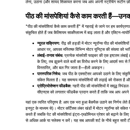
लेना, उठाना (और शायद शिकायत करना जब आप अपनी स्ट्रेचिंग रूटीन छोड़ 
पीठ की मांसपेशियां कैसे काम करती हैं—उनकी
"पीठ की मांसपेशियां कैसे काम करती हैं" में गहराई से जाने पर हम कार्यप्रणा
संकुचित होते हैं जब कैल्शियम सार्कोप्लाज्म में बाढ़ लाता है और एक्टिन-मा
न्यूरल सक्रियण:
रीढ़ की हड्डी में मोटर न्यूरॉन्स पीठ की मांसपेशिय
आधार पर, आपका मस्तिष्क विभिन्न मोटर यूनिट्स की संख्या को भर्त
लंबाई-तनाव संबंध:
प्रत्येक मांसपेशी फाइबर की एक इष्टतम लंबाई
के लिए, तब झुकने वाले बलों का विरोध करने के लिए आदर्श रूप से
विस्तारित, और बल गिर जाता है—हैलो अकड़न।
पारस्परिक निषेध:
जब पीठ के एक्सटेंसर आपको उठाने के लिए संकुचित 
संकेत मिलता है। यह समन्वय मांसपेशियों की लड़ाई को रोकता है 
प्रोप्रियोसेप्शन फीडबैक:
गहरी पीठ की मांसपेशियों में समृद्ध स्पि
सीएनएस को लगातार फीडबैक प्रदान करते हैं ताकि जब आप अपने जूत
यहां एक त्वरित परिदृश्य है: आप एक भरा हुआ बैकपैक उठाने का निर्णय लेते
इनपुट के माध्यम से)। मोटर कॉर्टेक्स लंबर खंडों में मोटर न्यूरॉन्स को स
करते हैं जबकि पेट की मांसपेशियां इंट्रा-एब्डोमिनल प्रेशर को बढ़ाने के 
से अधिक आर्क या फ्लेक्स न करें। यह सब आपकी शर्ट के नीचे बहुत सारी टी