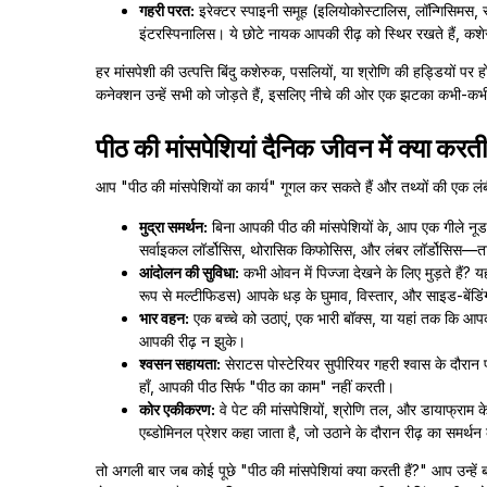
गहरी परत:
इरेक्टर स्पाइनी समूह (इलियोकोस्टालिस, लॉन्गिसिमस, स
इंटरस्पिनालिस। ये छोटे नायक आपकी रीढ़ को स्थिर रखते हैं, क
हर मांसपेशी की उत्पत्ति बिंदु कशेरुक, पसलियों, या श्रोणि की हड्डियों प
कनेक्शन उन्हें सभी को जोड़ते हैं, इसलिए नीचे की ओर एक झटका कभी-कभ
पीठ की मांसपेशियां दैनिक जीवन में क्या करती 
आप "पीठ की मांसपेशियों का कार्य" गूगल कर सकते हैं और तथ्यों की एक लंबी सू
मुद्रा समर्थन:
बिना आपकी पीठ की मांसपेशियों के, आप एक गीले नूड
सर्वाइकल लॉर्डोसिस, थोरासिक किफोसिस, और लंबर लॉर्डोसिस—
आंदोलन की सुविधा:
कभी ओवन में पिज्जा देखने के लिए मुड़ते हैं? य
रूप से मल्टीफिडस) आपके धड़ के घुमाव, विस्तार, और साइड-बेंडिं
भार वहन:
एक बच्चे को उठाएं, एक भारी बॉक्स, या यहां तक कि आपक
आपकी रीढ़ न झुके।
श्वसन सहायता:
सेराटस पोस्टेरियर सुपीरियर गहरी श्वास के दौरान 
हाँ, आपकी पीठ सिर्फ "पीठ का काम" नहीं करती।
कोर एकीकरण:
वे पेट की मांसपेशियों, श्रोणि तल, और डायाफ्राम
एब्डोमिनल प्रेशर कहा जाता है, जो उठाने के दौरान रीढ़ का समर्थन
तो अगली बार जब कोई पूछे "पीठ की मांसपेशियां क्या करती हैं?" आप उन्हें 