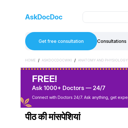
AskDocDoc
Get free consultation
Consultations
/
/
HOME
ASKDOCDOCWIKI
ANATOMY AND PHYSIOLOGY
FREE!
Ask 1000+ Doctors — 24/7
Connect with Doctors 24/7. Ask anything, get exper
पीठ की मांसपेशियां