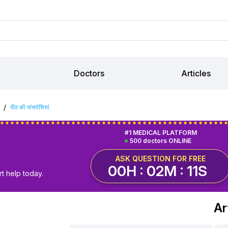
Doctors
Articles
/
पीठ की मांसपेशियां
#1 MEDICAL PLATFORM
500 doctors ONLINE
ASK QUESTION FOR FREE
00H : 02M : 10S
t help today.
Art