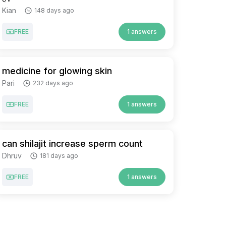
Kian
148 days ago
FREE
1 answers
medicine for glowing skin
Pari
232 days ago
FREE
1 answers
can shilajit increase sperm count
Dhruv
181 days ago
FREE
1 answers