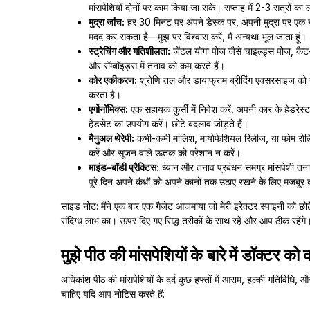
मांसपेशियों दोनों पर काम किया जा सके। सप्ताह में 2-3 सत्रों का लक
मुद्रा जांच:
हर 30 मिनट पर अपने डेस्क पर, अपनी मुद्रा पर एक नज
मदद कर सकता है—मुझ पर विश्वास करें, मैं अन्यथा भूल जाता हूं।
स्ट्रेचिंग और गतिशीलता:
जेंटल योगा पोज जैसे चाइल्ड्स पोज, कै
और रॉम्बॉइड्स में तनाव को कम करते हैं।
कोर एकीकरण:
श्रोणि तल और डायाफ्राम ब्रीदिंग एक्सरसाइज को न
करता है।
एर्गोनॉमिक्स:
एक सहायक कुर्सी में निवेश करें, अपनी कार के हेडरे
हेडसेट का उपयोग करें। छोटे बदलाव जोड़ते हैं।
मैनुअल थेरेपी:
कभी-कभी मालिश, मायोफेशियल रिलीज, या फोम रोलिंग
करें और सूजन वाले ऊतक को परेशान न करें।
माइंड-बॉडी प्रैक्टिस:
ध्यान और तनाव प्रबंधन समग्र मांसपेशी तन
पूरे दिन अपने कंधों को अपने कानों तक उठाए रखने के लिए मजबूर 
साइड नोट: मैंने एक बार एक गैजेट आजमाया जो मेरी इरेक्टर स्पाइनी को छो
संदिग्ध लाभ का। ऊपर दिए गए सिद्ध तरीकों के साथ रहें और आप ठीक रहेंगे
मुझे पीठ की मांसपेशियों के बारे में डॉक्टर 
अधिकांश पीठ की मांसपेशियों के दर्द कुछ हफ्तों में आराम, हल्की गतिविधि
चाहिए यदि आप नोटिस करते हैं: