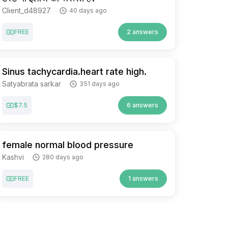
Client_d48927
40 days ago
FREE
2 answers
Sinus tachycardia.heart rate high.
Satyabrata sarkar
351 days ago
$7.5
6 answers
female normal blood pressure
Kashvi
280 days ago
FREE
1 answers