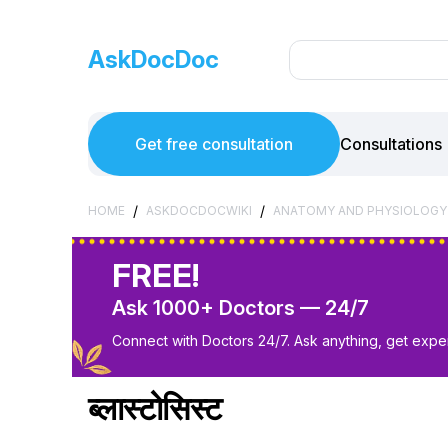
AskDocDoc
Get free consultation
Consultations
/
/
HOME
ASKDOCDOCWIKI
ANATOMY AND PHYSIOLOGY
FREE!
Ask 1000+ Doctors — 24/7
Connect with Doctors 24/7. Ask anything, get exper
ब्लास्टोसिस्ट