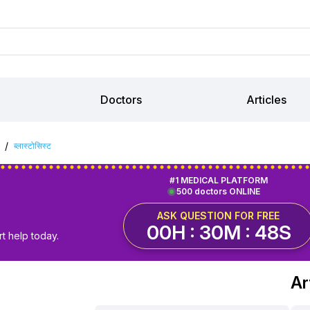
Doctors
Articles
/
ब्लास्टोसिस्ट
#1 MEDICAL PLATFORM
500 doctors ONLINE
ASK QUESTION FOR FREE
00H : 30M : 47S
t help today.
Ar