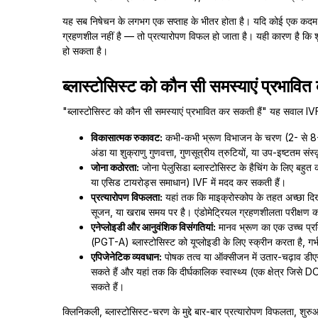
यह सब निषेचन के लगभग एक सप्ताह के भीतर होता है। यदि कोई एक कदम गलत 
ग्रहणशील नहीं है — तो प्रत्यारोपण विफल हो जाता है। यही कारण है कि शु
हो सकता है।
ब्लास्टोसिस्ट को कौन सी समस्याएं प्रभावित
"ब्लास्टोसिस्ट को कौन सी समस्याएं प्रभावित कर सकती हैं" यह सवाल IVF मर
विकासात्मक रुकावट:
कभी-कभी भ्रूण विभाजन के चरण (2- से 8-क
अंडा या शुक्राणु गुणवत्ता, गुणसूत्रीय त्रुटियों, या उप-इष्टतम सं
जोना कठोरता:
जोना पेलुसिडा ब्लास्टोसिस्ट के हैचिंग के लिए बहु
या एसिड टायरोड्स समाधान) IVF में मदद कर सकती हैं।
प्रत्यारोपण विफलता:
यहां तक कि माइक्रोस्कोप के तहत अच्छा दिखन
सूजन, या खराब समय पर है। एंडोमेट्रियल ग्रहणशीलता परीक्षण कभ
एनेप्लोइडी और आनुवंशिक विसंगतियां:
मानव भ्रूण का एक उच्च प्रति
(PGT-A) ब्लास्टोसिस्ट को यूप्लोइडी के लिए स्क्रीन करता है, ग
एपिजेनेटिक व्यवधान:
पोषक तत्व या ऑक्सीजन में उतार-चढ़ाव डीएनए
सकते हैं और यहां तक कि दीर्घकालिक स्वास्थ्य (एक क्षेत्र जिसे
सकते हैं।
क्लिनिकली, ब्लास्टोसिस्ट-चरण के मुद्दे बार-बार प्रत्यारोपण विफलता, शुरुआती