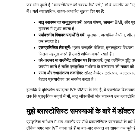
जब लोग पूछते हैं "ब्लास्टोसिस्ट को स्वस्थ कैसे रखें," तो वे आमतौर पर
में। यहां व्यावहारिक, साक्ष्य-आधारित सुझाव दिए गए हैं:
मातृ स्वास्थ्य का अनुकूलन करें:
अच्छा पोषण, सामान्य BMI, और पुरा
गुणवत्ता में सुधार करता है।
पर्यावरणीय विषाक्त पदार्थों से बचें:
धूम्रपान, अत्यधिक कैफीन, और 
कर सकता है।
एक प्रतिष्ठित लैब चुनें:
भ्रूण संस्कृति मीडिया, इनक्यूबेटर स्थिरता
जितना महसूस करते हैं उससे अधिक मायने रखते हैं।
को-कल्चर या सप्लीमेंट एडिशन पर विचार करें:
कुछ क्लीनिक वृद्धि
उपयोग करते हैं ताकि प्राकृतिक गर्भाशय के वातावरण की नकल क
समय और स्थानांतरण तकनीक:
सॉफ्ट कैथेटर ट्रांसफर, अल्ट्रासाउं
बेहतर प्रत्यारोपण का समर्थन करता है।
हालांकि ये दृष्टिकोण ज्यादातर IVF सेटिंग्स के लिए हैं, वे प्रारंभिक विकासात
तक कि प्राकृतिक चक्रों में भी, मातृ जीवनशैली और स्वास्थ्य उस ब्लास्टोस
मुझे ब्लास्टोसिस्ट समस्याओं के बारे में डॉक
प्राकृतिक गर्भाधान में आप आमतौर पर सीधे ब्लास्टोसिस्ट समस्याओं के बारे मे
लेकिन अगर आप IVF करवा रहे हैं या बार-बार गर्भपात का सामना कर चुके है