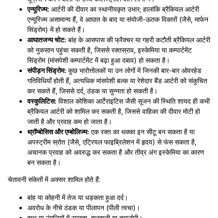
एन्यूरिज्म:
आर्टरी की दीवार का स्थानीयकृत उभार; हालांकि ब्रैकियल आर्टरी
एन्यूरिज्म असामान्य हैं, वे आघात के बाद या संयोजी-ऊतक विकारों (जैसे, मार्फन
सिंड्रोम) में हो सकते हैं।
आघातजन्य चोट:
बांह के आसपास की फ्रैक्चर या गहरी कटौती ब्रैकियल आर्टरी
को नुकसान पहुंचा सकती है, जिससे रक्तस्राव, इस्केमिया या कम्पार्टमेंट
सिंड्रोम (मांसपेशी कम्पार्टमेंट में बढ़ा हुआ दबाव) हो सकता है।
संपीड़न सिंड्रोम:
कुछ भारोत्तोलकों या उन लोगों में जिनकी बार-बार ओवरहेड
गतिविधियाँ होती हैं, अत्यधिक मांसपेशी बल्क या रेशेदार बैंड आर्टरी को संकुचित
कर सकते हैं, जिससे दर्द, ठंडक या सुन्नता हो सकती है।
वस्कुलिटिस:
विशाल कोशिका आर्टेराइटिस जैसी सूजन की स्थिति शायद ही कभी
ब्रैकियल आर्टरी को शामिल कर सकती है, जिससे वाहिका की दीवार मोटी हो
जाती है और प्रवाह कम हो जाता है।
थ्रॉम्बोसिस और एम्बोलिज्म:
एक रक्त का थक्का इन सीटू बन सकता है या
अपस्ट्रीम स्रोत (जैसे, एट्रियल फाइब्रिलेशन में हृदय) से फंस सकता है,
अचानक प्रवाह को अवरुद्ध कर सकता है और तीव्र अंग इस्केमिया का कारण
बन सकता है।
चेतावनी संकेतों में अक्सर शामिल होते हैं:
बांह या कोहनी में तेज या धड़कता हुआ दर्द।
अवरोध के नीचे ठंडक या पीलापन (पीली त्वचा)।
हाथ या उंगलियों में सुन्नता, झुनझुनी या कमजोरी।