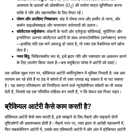
आसपास के ऊतकों को ऑक्सीजन (O
) की पर्याप्त मात्रा सुनिश्चित करना
2
ताकि वे गति और सहनशक्ति के लिए तैयार रहें।
पोषण और अपशिष्ट निष्कासन:
बांह में पोषक तत्व और हार्मोन ले जाना, और
कार्बन डाइऑक्साइड और चयापचय उपोत्पादों को उठाना।
कोलैटरल सर्कुलेशन:
कोहनी के चारों ओर प्रोफुंडा ब्रैकियाई, सुपीरियर और
इन्फीरियर अल्नार कोलैटरल आर्टरी के साथ अनास्टोमोसिस (कनेक्शन) बनाना
—इसलिए यदि एक मार्ग अवरुद्ध हो जाता है, तो रक्त एक वैकल्पिक मार्ग खोज
लेता है।
नब्ज बिंदु:
चिकित्सकीय रूप से, इसे हृदय गति और रक्तचाप का आकलन करने
के लिए उपयोग किया जाता है—बस क्यूबिटल फोसा में आर्टरी को दबाएं।
एक अधिक सूक्ष्म स्तर पर, ब्रैकियल आर्टरी थर्मोरेगुलेशन में भूमिका निभाती है: जब आप
व्यायाम कर रहे होते हैं या ठंड में कांपते हैं तो रक्त प्रवाह बढ़ सकता है या घट सकता
है। यह समग्र परिसंचरण को नियंत्रित करने वाले न्यूरोहॉर्मोनल संकेतों का भी जवाब
देती है, जिससे यह एक गतिशील वाहिका बन जाती है, न कि केवल एक स्थिर पाइप।
ब्रैकियल आर्टरी कैसे काम करती है?
ब्रैकियल आर्टरी कैसे काम करती है, इसे समझने के लिए मैक्रो और माइक्रो दोनों
दृष्टिकोणों की आवश्यकता होती है। मैक्रो स्तर पर, रक्त हृदय से आरोही महाधमनी में,
फिर सबक्लेवियन आर्टरी में, उसके बाद एक्सिलरी आर्टरी में और अंत में ब्रैकियल आर्टरी