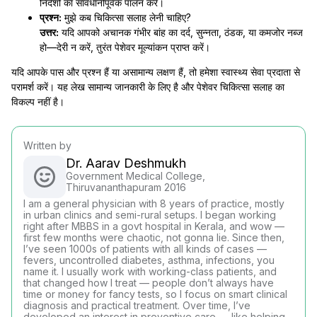
निर्देशों का सावधानीपूर्वक पालन करें।
प्रश्न:
मुझे कब चिकित्सा सलाह लेनी चाहिए?
उत्तर:
यदि आपको अचानक गंभीर बांह का दर्द, सुन्नता, ठंडक, या कमजोर नब्ज
हो—देरी न करें, तुरंत पेशेवर मूल्यांकन प्राप्त करें।
यदि आपके पास और प्रश्न हैं या असामान्य लक्षण हैं, तो हमेशा स्वास्थ्य सेवा प्रदाता से
परामर्श करें। यह लेख सामान्य जानकारी के लिए है और पेशेवर चिकित्सा सलाह का
विकल्प नहीं है।
Written by
Dr. Aarav Deshmukh
Government Medical College,
Thiruvananthapuram 2016
I am a general physician with 8 years of practice, mostly
in urban clinics and semi-rural setups. I began working
right after MBBS in a govt hospital in Kerala, and wow —
first few months were chaotic, not gonna lie. Since then,
I’ve seen 1000s of patients with all kinds of cases —
fevers, uncontrolled diabetes, asthma, infections, you
name it. I usually work with working-class patients, and
that changed how I treat — people don’t always have
time or money for fancy tests, so I focus on smart clinical
diagnosis and practical treatment. Over time, I’ve
developed an interest in preventive care — like helping