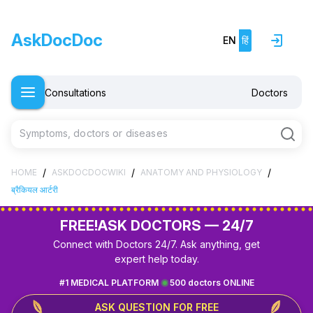
AskDocDoc
EN
हिं
Consultations
Doctors
Symptoms, doctors or diseases
/
/
/
HOME
ASKDOCDOCWIKI
ANATOMY AND PHYSIOLOGY
ब्रैकियल आर्टरी
FREE!
ASK DOCTORS — 24/7
Connect with Doctors 24/7. Ask anything, get
expert help today.
#1 MEDICAL PLATFORM
500 doctors ONLINE
ASK QUESTION FOR FREE