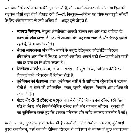
जब आप "ब्रेनस्टेम का कार्य" गूगल करते हैं, तो आपको अक्सर सांस लेना या दिल की
धड़कन जैसी बड़ी चीजें दिखाई देती हैं—हां, बिल्कुल—लेकिन यह सिर्फ महत्वपूर्ण संकेतों
के लिए ऑटोपायलट से कहीं अधिक है। आइए इसे तोड़ते हैं:
स्वायत्त नियंत्रण
: मेडुला ऑब्लोंगाटा आपकी श्वसन लय और रक्त वाहिका के
व्यास को ठीक करता है, जिससे आपका दिल धड़कता रहता है और फेफड़े फुलते
रहते हैं, बिना आपके सोचे।
चेतना जागरूकता और नींद-जागने के चक्र
: रेटिकुलर एक्टिवेटिंग सिस्टम
(मिडब्रेन और पोंस में स्थित) आपकी आंतरिक अलार्म घड़ी है—जागने और गहरी
नींद के बीच का निर्धारण करता है।
रिफ्लेक्स आर्क्स
: छींकना, खांसना, गगिंग—ये सुरक्षात्मक, त्वरित प्रतिक्रिया
क्रियाएं सभी ब्रेनस्टेम में सिनैप्स होती हैं।
क्रैनियल नर्व फंक्शन्स
: बारह क्रैनियल नसों में से अधिकांश ब्रेनस्टेम में उत्पन्न
होती हैं। ये चेहरे की अभिव्यक्ति, स्वाद, सुनने, संतुलन, निगलने और अधिक को
संभालती हैं।
मोटर और सेंसरी ट्रैक्ट्स
: प्रमुख मार्ग जैसे कॉर्टिकोस्पाइनल ट्रैक्ट (स्वैच्छिक
गति के लिए) और स्पिनोथैलेमिक ट्रैक्ट (दर्द और तापमान संवेदना) गुजरते हैं,
यह सुनिश्चित करते हुए कि आपका मस्तिष्क और शरीर लगातार बातचीत में रहें।
इसके अलावा, कुछ कम ज्ञात कर्तव्य भी हैं: आंखों की गतिविधियों का समन्वय, बुनियादी
मुद्रा समायोजन, यहां तक कि लिम्बिक सिस्टम से कनेक्शन के माध्यम से कुछ भावनात्मक