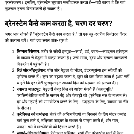
प्रसंस्करण। इसलिए, ब्रेनस्टेम चुपचाप मल्टीटास्क करता है—यही कारण है कि यहां
नुकसान इतना विनाशकारी हो सकता है।
ब्रेनस्टेम कैसे काम करता है, चरण दर चरण?
अगर आप सोचते हैं "ब्रेनस्टेम कैसे काम करता है," तो एक बहु-स्तरीय नियंत्रण केंद्र
की कल्पना करें। यहां एक सरल वॉक-थ्रू है:
सिग्नल रिसेप्शन
: शरीर से संवेदी इनपुट—स्पर्श, दर्द, दबाव—स्पाइनल ट्रैक्ट्स
के माध्यम से मेडुला में यात्रा करता है। उसी समय, दृश्य और श्रवण जानकारी
मिडब्रेन में पहुंचती है।
रिले और मॉड्यूलेशन
: पोंस और मेडुला के भीतर, इंटरन्यूरॉन्स इन संकेतों को
प्रोसेस करते हैं। कुछ को बढ़ाया जाता है, कुछ को कम किया जाता है (आप नहीं
चाहते कि हर छोटी फुसफुसाहट आपकी दिल की धड़कन को झटका दे)।
स्वायत्त आउटपुट
: मेडुलरी केंद्र दिल को आदेश भेजते हैं (सहानुभूति/
पैरासिम्पेथेटिक मार्गों के माध्यम से) और फेफड़ों को (फ्रेनिक नस के माध्यम से)
दर और गहराई को समायोजित करने के लिए—उदाहरण के लिए, व्यायाम या नींद
के दौरान।
क्रैनियल नर्व कमांड्स
: चेहरे की अभिव्यक्तियों या निगलने के लिए मोटर कमांड
यहां शुरू होते हैं, तंत्रिका फाइबर के माध्यम से यात्रा करते हैं, और गाल,
जबड़ा, गले में मांसपेशियों को ट्रिगर करते हैं।
जागने-नींद का नियमन
: रेटिकुलर फॉर्मेशन, सभी तीन ब्रेनस्टेम भागों में फैला