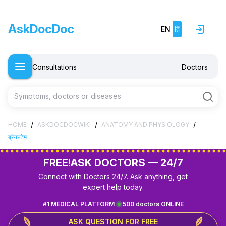
AskDocDoc
EN
हिं
Consultations
Doctors
Symptoms, doctors or diseases
/
/
/
HOME
ASKDOCDOCWIKI
ANATOMY AND PHYSIOLOGY
ब्रेनस्टेम
FREE!
ASK DOCTORS — 24/7
Connect with Doctors 24/7. Ask anything, get
expert help today.
#1 MEDICAL PLATFORM
500 doctors ONLINE
ASK QUESTION FOR FREE