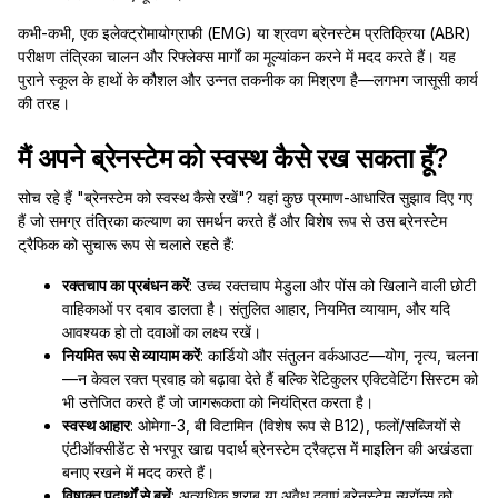
कभी-कभी, एक इलेक्ट्रोमायोग्राफी (EMG) या श्रवण ब्रेनस्टेम प्रतिक्रिया (ABR)
परीक्षण तंत्रिका चालन और रिफ्लेक्स मार्गों का मूल्यांकन करने में मदद करते हैं। यह
पुराने स्कूल के हाथों के कौशल और उन्नत तकनीक का मिश्रण है—लगभग जासूसी कार्य
की तरह।
मैं अपने ब्रेनस्टेम को स्वस्थ कैसे रख सकता हूँ?
सोच रहे हैं "ब्रेनस्टेम को स्वस्थ कैसे रखें"? यहां कुछ प्रमाण-आधारित सुझाव दिए गए
हैं जो समग्र तंत्रिका कल्याण का समर्थन करते हैं और विशेष रूप से उस ब्रेनस्टेम
ट्रैफिक को सुचारू रूप से चलाते रहते हैं:
रक्तचाप का प्रबंधन करें
: उच्च रक्तचाप मेडुला और पोंस को खिलाने वाली छोटी
वाहिकाओं पर दबाव डालता है। संतुलित आहार, नियमित व्यायाम, और यदि
आवश्यक हो तो दवाओं का लक्ष्य रखें।
नियमित रूप से व्यायाम करें
: कार्डियो और संतुलन वर्कआउट—योग, नृत्य, चलना
—न केवल रक्त प्रवाह को बढ़ावा देते हैं बल्कि रेटिकुलर एक्टिवेटिंग सिस्टम को
भी उत्तेजित करते हैं जो जागरूकता को नियंत्रित करता है।
स्वस्थ आहार
: ओमेगा-3, बी विटामिन (विशेष रूप से B12), फलों/सब्जियों से
एंटीऑक्सीडेंट से भरपूर खाद्य पदार्थ ब्रेनस्टेम ट्रैक्ट्स में माइलिन की अखंडता
बनाए रखने में मदद करते हैं।
विषाक्त पदार्थों से बचें
: अत्यधिक शराब या अवैध दवाएं ब्रेनस्टेम न्यूरॉन्स को