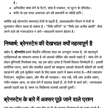
है।
अनियमित सांस लेने के पैटर्न, सांस में रुकावट, या घुटन के एपिसोड।
शरीर के एक तरफ अचानक अंग की कमजोरी या संवेदी हानि।
क्योंकि कई ब्रेनस्टेम समस्याएं तेजी से बढ़ती हैं, आपातकालीन विभाग में तेजी से
मूल्यांकन जीवन रक्षक हो सकता है। "सिर्फ वर्टिगो" या "सिर्फ एक अजीब खांसी" जैसा
लगने वाले को नजरअंदाज न करें—सावधानी बरतना बेहतर है।
निष्कर्ष: ब्रेनस्टेम की देखभाल क्यों महत्वपूर्ण है
संक्षेप में,
ब्रेनस्टेम
हमारे केंद्रीय तंत्रिका तंत्र का अनसुना नायक है, जो महत्वपूर्ण
प्रक्रियाओं का संचालन करता है जो आपको जीवित और सतर्क रखते हैं। सांस लेने से
लेकर बुनियादी रिफ्लेक्स तक, यह एक छोटा ढांचा है जिसमें विशाल जिम्मेदारी है। इसकी
शारीरिक रचना, कार्य और संभावित खतरों को समझना आपको चेतावनी संकेतों को जल्दी
पहचानने और इसे सुरक्षित रखने के लिए कदम उठाने में सक्षम बनाता है—जैसे रक्तचाप
नियंत्रण, संतुलित आहार, और नींद की स्वच्छता। याद रखें, यदि आप अजीब भाषण,
गंभीर चक्कर आना, या सांस लेने में बदलाव देखते हैं, तो तेजी से कार्य करें। जागरूकता
आपकी पहली रक्षा है; समय पर चिकित्सा परामर्श आपकी दूसरी।
ब्रेनस्टेम के बारे में अक्सर पूछे जाने वाले प्रश्न
यहां कुछ त्वरित प्रश्न और उत्तर दिए गए हैं जो सामान्य जिज्ञासाओं को स्पष्ट करते हैं।