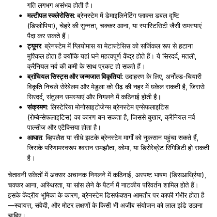
गति लगभग असंभव होती है।
मल्टीपल स्क्लेरोसिस
: ब्रेनस्टेम में डेमाइलिनेटिंग प्लाक्स डबल दृष्टि
(डिप्लोपिया), चेहरे की सुन्नता, चक्कर आना, या स्पास्टिसिटी जैसी समस्याएं
पैदा कर सकते हैं।
ट्यूमर
: ब्रेनस्टेम में ग्लियोमास या मेटास्टेसिस को सर्जिकल रूप से हटाना
मुश्किल होता है क्योंकि यहां घने महत्वपूर्ण केंद्र होते हैं। ये सिरदर्द, मतली,
क्रैनियल नर्व की कमी के साथ प्रकट हो सकते हैं।
ब्रांचियल सिस्ट्स और जन्मजात विकृतियां
: उदाहरण के लिए, अर्नोल्ड-चियारी
विकृति निचले सेरेबेलम और मेडुला को रीढ़ की नहर में धकेल सकती है, जिससे
सिरदर्द, संतुलन समस्याएं और निगलने में कठिनाई होती है।
संक्रमण
: लिस्टेरिया मोनोसाइटोजेन्स ब्रेनस्टेम एन्सेफलाइटिस
(रोम्बेन्सेफलाइटिस) का कारण बन सकता है, जिससे बुखार, क्रैनियल नर्व
पाल्सीज और एटैक्सिया होता है।
आघात
: व्हिपलैश या सीधे झटके ब्रेनस्टेम मार्गों को नुकसान पहुंचा सकते हैं,
जिसके परिणामस्वरूप श्वसन समझौता, कोमा, या डिसेरेब्रेट रिगिडिटी हो सकती
है।
चेतावनी संकेतों में अक्सर अचानक निगलने में कठिनाई, अस्पष्ट भाषण (डिसआर्थ्रिया),
चक्कर आना, अस्थिरता, या सांस लेने के पैटर्न में नाटकीय परिवर्तन शामिल होते हैं।
इसके केंद्रीय भूमिका के कारण, ब्रेनस्टेम डिसफंक्शन आमतौर पर काफी गंभीर होता है
—स्वायत्त, संवेदी, और मोटर लक्षणों के किसी भी अजीब संयोजन को लाल झंडे उठाना
चाहिए।