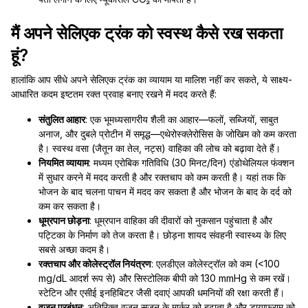
मैं अपने सेलिएक ट्रंक को स्वस्थ कैसे रख सकता
हूं?
हालांकि आप सीधे अपने सेलिएक ट्रंक का व्यायाम या मालिश नहीं कर सकते, ये साक्ष्य-
आधारित कदम इष्टतम रक्त प्रवाह बनाए रखने में मदद करते हैं:
संतुलित आहार
: एक भूमध्यसागरीय शैली का आहार—फलों, सब्जियों, साबुत
अनाज, और दुबले प्रोटीन में समृद्ध—एथेरोस्क्लेरोसिस के जोखिम को कम करता
है। स्वस्थ वसा (जैतून का तेल, नट्स) वाहिका की लोच को बढ़ावा देते हैं।
नियमित व्यायाम
: मध्यम एरोबिक गतिविधि (30 मिनट/दिन) एंडोथेलियल फंक्शन
में सुधार करने में मदद करती है और रक्तचाप को कम करती है। यहां तक कि
भोजन के बाद चलना पाचन में मदद कर सकता है और भोजन के बाद के दर्द को
कम कर सकता है।
धूम्रपान छोड़ना
: धूम्रपान वाहिका की दीवारों को नुकसान पहुंचाता है और
पट्टिका के निर्माण को तेज करता है। छोड़ना शायद संवहनी स्वास्थ्य के लिए
सबसे अच्छा कदम है।
रक्तचाप और कोलेस्ट्रॉल नियंत्रण
: एलडीएल कोलेस्ट्रॉल को कम (<100
mg/dL आदर्श रूप से) और सिस्टोलिक बीपी को 130 mmHg से कम रखें।
स्टेटिन और एसीई इनहिबिटर जैसी दवाएं आपकी धमनियों की रक्षा करती हैं।
वजन प्रबंधन
: अतिरिक्त वजन सूजन के मार्कर को बढ़ाता है और डायाफ्राम को