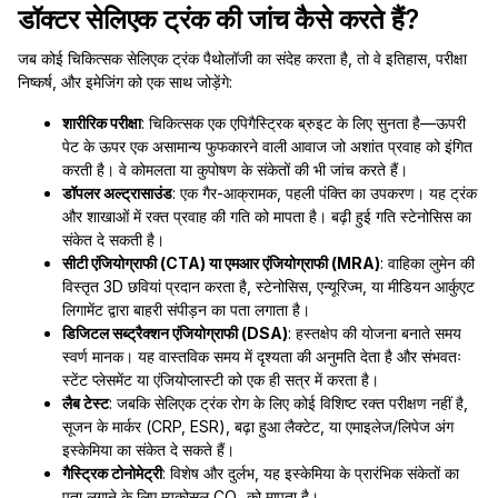
डॉक्टर सेलिएक ट्रंक की जांच कैसे करते हैं?
जब कोई चिकित्सक सेलिएक ट्रंक पैथोलॉजी का संदेह करता है, तो वे इतिहास, परीक्षा
निष्कर्ष, और इमेजिंग को एक साथ जोड़ेंगे:
शारीरिक परीक्षा
: चिकित्सक एक एपिगैस्ट्रिक ब्रुइट के लिए सुनता है—ऊपरी
पेट के ऊपर एक असामान्य फुफकारने वाली आवाज जो अशांत प्रवाह को इंगित
करती है। वे कोमलता या कुपोषण के संकेतों की भी जांच करते हैं।
डॉपलर अल्ट्रासाउंड
: एक गैर-आक्रामक, पहली पंक्ति का उपकरण। यह ट्रंक
और शाखाओं में रक्त प्रवाह की गति को मापता है। बढ़ी हुई गति स्टेनोसिस का
संकेत दे सकती है।
सीटी एंजियोग्राफी (CTA) या एमआर एंजियोग्राफी (MRA)
: वाहिका लुमेन की
विस्तृत 3D छवियां प्रदान करता है, स्टेनोसिस, एन्यूरिज्म, या मीडियन आर्कुएट
लिगामेंट द्वारा बाहरी संपीड़न का पता लगाता है।
डिजिटल सब्ट्रैक्शन एंजियोग्राफी (DSA)
: हस्तक्षेप की योजना बनाते समय
स्वर्ण मानक। यह वास्तविक समय में दृश्यता की अनुमति देता है और संभवतः
स्टेंट प्लेसमेंट या एंजियोप्लास्टी को एक ही सत्र में करता है।
लैब टेस्ट
: जबकि सेलिएक ट्रंक रोग के लिए कोई विशिष्ट रक्त परीक्षण नहीं है,
सूजन के मार्कर (CRP, ESR), बढ़ा हुआ लैक्टेट, या एमाइलेज/लिपेज अंग
इस्केमिया का संकेत दे सकते हैं।
गैस्ट्रिक टोनोमेट्री
: विशेष और दुर्लभ, यह इस्केमिया के प्रारंभिक संकेतों का
पता लगाने के लिए म्यूकोसल CO₂ को मापता है।