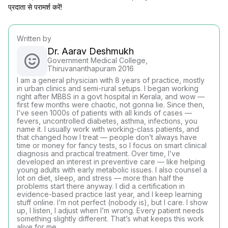
प्रदाता से परामर्श करें!
Written by
Dr. Aarav Deshmukh
Government Medical College,
Thiruvananthapuram 2016
I am a general physician with 8 years of practice, mostly
in urban clinics and semi-rural setups. I began working
right after MBBS in a govt hospital in Kerala, and wow —
first few months were chaotic, not gonna lie. Since then,
I’ve seen 1000s of patients with all kinds of cases —
fevers, uncontrolled diabetes, asthma, infections, you
name it. I usually work with working-class patients, and
that changed how I treat — people don’t always have
time or money for fancy tests, so I focus on smart clinical
diagnosis and practical treatment. Over time, I’ve
developed an interest in preventive care — like helping
young adults with early metabolic issues. I also counsel a
lot on diet, sleep, and stress — more than half the
problems start there anyway. I did a certification in
evidence-based practice last year, and I keep learning
stuff online. I’m not perfect (nobody is), but I care. I show
up, I listen, I adjust when I’m wrong. Every patient needs
something slightly different. That’s what keeps this work
alive for me.