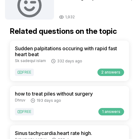
1,932
Related questions on the topic
Sudden palpitations occuring with rapid fast
heart beat
Sk sadequl islam
332 days ago
FREE
2 answers
how to treat piles without surgery
Dhruv
193 days ago
FREE
1 answers
Sinus tachycardia.heart rate high.