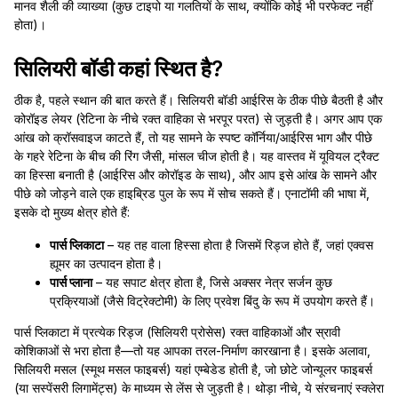
मानव शैली की व्याख्या (कुछ टाइपो या गलतियों के साथ, क्योंकि कोई भी परफेक्ट नहीं
होता)।
सिलियरी बॉडी कहां स्थित है?
ठीक है, पहले स्थान की बात करते हैं। सिलियरी बॉडी आईरिस के ठीक पीछे बैठती है और
कोरॉइड लेयर (रेटिना के नीचे रक्त वाहिका से भरपूर परत) से जुड़ती है। अगर आप एक
आंख को क्रॉसवाइज काटते हैं, तो यह सामने के स्पष्ट कॉर्निया/आईरिस भाग और पीछे
के गहरे रेटिना के बीच की रिंग जैसी, मांसल चीज होती है। यह वास्तव में यूवियल ट्रैक्ट
का हिस्सा बनाती है (आईरिस और कोरॉइड के साथ), और आप इसे आंख के सामने और
पीछे को जोड़ने वाले एक हाइब्रिड पुल के रूप में सोच सकते हैं। एनाटॉमी की भाषा में,
इसके दो मुख्य क्षेत्र होते हैं:
पार्स प्लिकाटा
– यह तह वाला हिस्सा होता है जिसमें रिड्ज होते हैं, जहां एक्वस
ह्यूमर का उत्पादन होता है।
पार्स प्लाना
– यह सपाट क्षेत्र होता है, जिसे अक्सर नेत्र सर्जन कुछ
प्रक्रियाओं (जैसे विट्रेक्टोमी) के लिए प्रवेश बिंदु के रूप में उपयोग करते हैं।
पार्स प्लिकाटा में प्रत्येक रिड्ज (सिलियरी प्रोसेस) रक्त वाहिकाओं और स्रावी
कोशिकाओं से भरा होता है—तो यह आपका तरल-निर्माण कारखाना है। इसके अलावा,
सिलियरी मसल (स्मूथ मसल फाइबर्स) यहां एम्बेडेड होती है, जो छोटे जोन्यूलर फाइबर्स
(या सस्पेंसरी लिगामेंट्स) के माध्यम से लेंस से जुड़ती है। थोड़ा नीचे, ये संरचनाएं स्क्लेरा