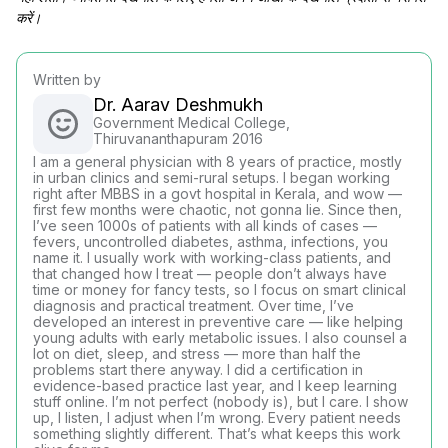
करें।
Written by
Dr. Aarav Deshmukh
Government Medical College,
Thiruvananthapuram 2016
I am a general physician with 8 years of practice, mostly
in urban clinics and semi-rural setups. I began working
right after MBBS in a govt hospital in Kerala, and wow —
first few months were chaotic, not gonna lie. Since then,
I’ve seen 1000s of patients with all kinds of cases —
fevers, uncontrolled diabetes, asthma, infections, you
name it. I usually work with working-class patients, and
that changed how I treat — people don’t always have
time or money for fancy tests, so I focus on smart clinical
diagnosis and practical treatment. Over time, I’ve
developed an interest in preventive care — like helping
young adults with early metabolic issues. I also counsel a
lot on diet, sleep, and stress — more than half the
problems start there anyway. I did a certification in
evidence-based practice last year, and I keep learning
stuff online. I’m not perfect (nobody is), but I care. I show
up, I listen, I adjust when I’m wrong. Every patient needs
something slightly different. That’s what keeps this work