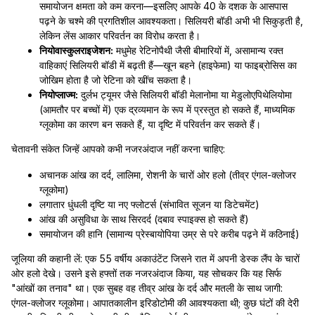
समायोजन क्षमता को कम करना—इसलिए आपके 40 के दशक के आसपास
पढ़ने के चश्मे की प्रगतिशील आवश्यकता। सिलियरी बॉडी अभी भी सिकुड़ती है,
लेकिन लेंस आकार परिवर्तन का विरोध करता है।
नियोवास्कुलराइजेशन:
मधुमेह रेटिनोपैथी जैसी बीमारियों में, असामान्य रक्त
वाहिकाएं सिलियरी बॉडी में बढ़ती हैं—खून बहने (हाइफेमा) या फाइब्रोसिस का
जोखिम होता है जो रेटिना को खींच सकता है।
नियोप्लाज्म:
दुर्लभ ट्यूमर जैसे सिलियरी बॉडी मेलानोमा या मेडुलोएपिथेलियोमा
(आमतौर पर बच्चों में) एक द्रव्यमान के रूप में प्रस्तुत हो सकते हैं, माध्यमिक
ग्लूकोमा का कारण बन सकते हैं, या दृष्टि में परिवर्तन कर सकते हैं।
चेतावनी संकेत जिन्हें आपको कभी नजरअंदाज नहीं करना चाहिए:
अचानक आंख का दर्द, लालिमा, रोशनी के चारों ओर हलो (तीव्र एंगल-क्लोजर
ग्लूकोमा)
लगातार धुंधली दृष्टि या नए फ्लोटर्स (संभावित सूजन या डिटेचमेंट)
आंख की असुविधा के साथ सिरदर्द (दबाव स्पाइक्स हो सकते हैं)
समायोजन की हानि (सामान्य प्रेस्बायोपिया उम्र से परे करीब पढ़ने में कठिनाई)
जूलिया की कहानी लें: एक 55 वर्षीय अकाउंटेंट जिसने रात में अपनी डेस्क लैंप के चारों
ओर हलो देखे। उसने इसे हफ्तों तक नजरअंदाज किया, यह सोचकर कि यह सिर्फ
"आंखों का तनाव" था। एक सुबह वह तीव्र आंख के दर्द और मतली के साथ जागी:
एंगल-क्लोजर ग्लूकोमा। आपातकालीन इरिडोटोमी की आवश्यकता थी; कुछ घंटों की देरी