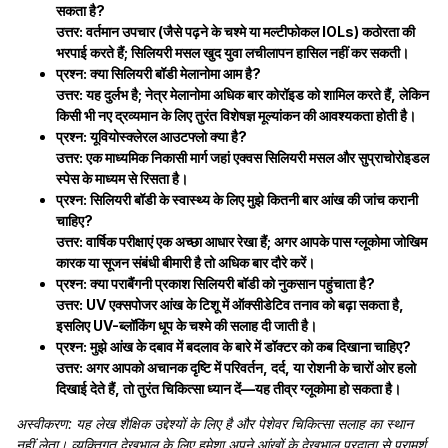
सकता है?
उत्तर: वर्तमान उपचार (जैसे पढ़ने के चश्मे या मल्टीफोकल IOLs) कठोरता की
भरपाई करते हैं; सिलियरी मसल खुद युवा लचीलापन हासिल नहीं कर सकती।
प्रश्न: क्या सिलियरी बॉडी मेलानोमा आम है?
उत्तर: यह दुर्लभ है; नेत्र मेलानोमा अधिक बार कोरॉइड को शामिल करते हैं, लेकिन
किसी भी नए द्रव्यमान के लिए तुरंत विशेषज्ञ मूल्यांकन की आवश्यकता होती है।
प्रश्न: यूवियोस्क्लेरल आउटफ्लो क्या है?
उत्तर: एक माध्यमिक निकासी मार्ग जहां एक्वस सिलियरी मसल और सुप्राचोरोइडल
स्पेस के माध्यम से रिसता है।
प्रश्न: सिलियरी बॉडी के स्वास्थ्य के लिए मुझे कितनी बार आंख की जांच करानी
चाहिए?
उत्तर: वार्षिक परीक्षाएं एक अच्छा आधार रेखा हैं; अगर आपके पास ग्लूकोमा जोखिम
कारक या सूजन संबंधी बीमारी है तो अधिक बार दौरे करें।
प्रश्न: क्या पराबैंगनी प्रकाश सिलियरी बॉडी को नुकसान पहुंचाता है?
उत्तर: UV एक्सपोजर आंख के टिशू में ऑक्सीडेटिव तनाव को बढ़ा सकता है,
इसलिए UV-ब्लॉकिंग धूप के चश्मे की सलाह दी जाती है।
प्रश्न: मुझे आंख के दबाव में बदलाव के बारे में डॉक्टर को कब दिखाना चाहिए?
उत्तर: अगर आपको अचानक दृष्टि में परिवर्तन, दर्द, या रोशनी के चारों ओर हलो
दिखाई देते हैं, तो तुरंत चिकित्सा ध्यान दें—यह तीव्र ग्लूकोमा हो सकता है।
अस्वीकरण: यह लेख शैक्षिक उद्देश्यों के लिए है और पेशेवर चिकित्सा सलाह का स्थान
नहीं लेता। व्यक्तिगत देखभाल के लिए हमेशा अपने आंखों के देखभाल प्रदाता से परामर्श