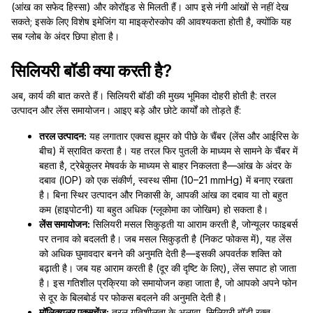
(आंख का सफेद हिस्सा) और कोरॉइड से मिलती हैं। आप इसे नंगी आंखों से नहीं देख
सकते; इसके लिए विशेष इमेजिंग या माइक्रोस्कोप की आवश्यकता होती है, क्योंकि यह
सब ग्लोब के अंदर छिपा होता है।
सिलियरी बॉडी क्या करती है?
अब, कार्य की बात करते हैं। सिलियरी बॉडी की मुख्य भूमिका दोहरी होती है: तरल
उत्पादन और लेंस समायोजन। आइए बड़े और छोटे कार्यों को तोड़ते हैं:
तरल उत्पादन:
यह लगातार एक्वस ह्यूमर को पीछे के चैंबर (लेंस और आईरिस के
बीच) में स्रावित करता है। यह तरल फिर पुतली के माध्यम से सामने के चैंबर में
बहता है, ट्रेबेकुलर मेषवर्क के माध्यम से बाहर निकलता है—आंख के अंदर के
दबाव (IOP) को एक संकीर्ण, स्वस्थ सीमा (10–21 mmHg) में बनाए रखता
है। बिना स्थिर उत्पादन और निकासी के, आपकी आंख का दबाव या तो बहुत
कम (हाइपोटनी) या बहुत अधिक (ग्लूकोमा का जोखिम) हो सकता है।
लेंस समायोजन:
सिलियरी मसल सिकुड़ती या आराम करती है, जोन्यूलर फाइबर्स
पर तनाव को बदलती है। जब मसल सिकुड़ती है (निकट फोकस में), यह लेंस
को अधिक घुमावदार बनने की अनुमति देती है—इसकी अपवर्तक शक्ति को
बढ़ाती है। जब यह आराम करती है (दूर की दृष्टि के लिए), लेंस सपाट हो जाता
है। इस गतिशील प्रक्रिया को समायोजन कहा जाता है, जो आपको अपने फोन
से दूर के बिलबोर्ड पर फोकस बदलने की अनुमति देती है।
मॉलिक्यूलर एक्सचेंज:
तरल गतिशीलता के अलावा, सिलियरी बॉडी रक्त