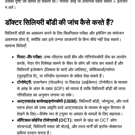
उसकी दृष्टि की कीमत हो सकती थी। नैतिक: कोई भी अचानक दबाव संकेत = इंतजार
न करें।
डॉक्टर सिलियरी बॉडी की जांच कैसे करते हैं?
सिलियरी बॉडी का आकलन करने के लिए क्लिनिकल परीक्षा और इमेजिंग का संयोजन
आवश्यक होता है, क्योंकि आप इसे उन्नत उपकरणों के बिना सीधे नहीं देख सकते।
सामान्य विधियाँ:
स्लिट-लैंप परीक्षा:
उच्च-तीव्रता वाली बीम और गोनियोस्कोपी लेंस का उपयोग
करके, नेत्र रोग विशेषज्ञ सामने के चैंबर के कोण की जांच कर सकते हैं और
सिलियरी इंजेक्शन (लिम्बस के चारों ओर लालिमा), कोशिकाओं/फ्लेयर
(यूवाइटिस में), या परिधीय द्रव्यमान के संकेत देख सकते हैं।
टोनोमेट्री:
एप्लानेशन (गोल्डमैन) या रिबाउंड (आईकेयर) टोनोमीटर के माध्यम
से आंख के अंदर के दबाव (IOP) को मापता है ताकि सिलियरी बॉडी की तरल
गतिशीलता का अनुमान लगाया जा सके।
अल्ट्रासाउंड बायोमाइक्रोस्कोपी (UBM):
सिलियरी बॉडी, जोन्यूल्स, और पार्स
प्लाना क्षेत्र को उच्च आवृत्ति वाले अल्ट्रासाउंड के माध्यम से बहुत विस्तार से
देखने के लिए—विशेष रूप से ट्यूमर या आघात के मामलों के लिए सहायक।
ऑप्टिकल कोहेरेंस टोमोग्राफी (OCT):
सामने के खंड का OCT कोण
संरचनाओं, सिलियरी मसल की मोटाई, और तरल मार्गों की क्रॉस-सेक्शनल
छवियां प्रदान करता है।