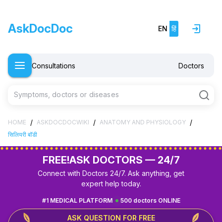
AskDocDoc
EN
हिं
Consultations
Doctors
Symptoms, doctors or diseases
/
/
/
HOME
ASKDOCDOCWIKI
ANATOMY AND PHYSIOLOGY
सिलियरी बॉडी
FREE!
ASK DOCTORS — 24/7
Connect with Doctors 24/7. Ask anything, get
expert help today.
#1 MEDICAL PLATFORM
500 doctors ONLINE
ASK QUESTION FOR FREE