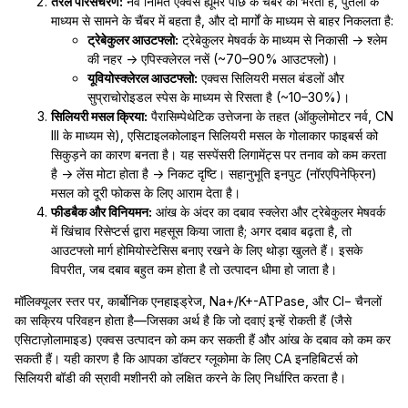
तरल परिसंचरण:
नव निर्मित एक्वस ह्यूमर पीछे के चैंबर को भरता है, पुतली के
माध्यम से सामने के चैंबर में बहता है, और दो मार्गों के माध्यम से बाहर निकलता है:
ट्रेबेकुलर आउटफ्लो:
ट्रेबेकुलर मेषवर्क के माध्यम से निकासी → श्लेम
की नहर → एपिस्क्लेरल नसें (~70–90% आउटफ्लो)।
यूवियोस्क्लेरल आउटफ्लो:
एक्वस सिलियरी मसल बंडलों और
सुप्राचोरोइडल स्पेस के माध्यम से रिसता है (~10–30%)।
सिलियरी मसल क्रिया:
पैरासिम्पेथेटिक उत्तेजना के तहत (ऑकुलोमोटर नर्व, CN
III के माध्यम से), एसिटाइलकोलाइन सिलियरी मसल के गोलाकार फाइबर्स को
सिकुड़ने का कारण बनता है। यह सस्पेंसरी लिगामेंट्स पर तनाव को कम करता
है → लेंस मोटा होता है → निकट दृष्टि। सहानुभूति इनपुट (नॉरएपिनेफ्रिन)
मसल को दूरी फोकस के लिए आराम देता है।
फीडबैक और विनियमन:
आंख के अंदर का दबाव स्क्लेरा और ट्रेबेकुलर मेषवर्क
में खिंचाव रिसेप्टर्स द्वारा महसूस किया जाता है; अगर दबाव बढ़ता है, तो
आउटफ्लो मार्ग होमियोस्टेसिस बनाए रखने के लिए थोड़ा खुलते हैं। इसके
विपरीत, जब दबाव बहुत कम होता है तो उत्पादन धीमा हो जाता है।
मॉलिक्यूलर स्तर पर, कार्बोनिक एनहाइड्रेज, Na+/K+-ATPase, और Cl− चैनलों
का सक्रिय परिवहन होता है—जिसका अर्थ है कि जो दवाएं इन्हें रोकती हैं (जैसे
एसिटाज़ोलामाइड) एक्वस उत्पादन को कम कर सकती हैं और आंख के दबाव को कम कर
सकती हैं। यही कारण है कि आपका डॉक्टर ग्लूकोमा के लिए CA इनहिबिटर्स को
सिलियरी बॉडी की स्रावी मशीनरी को लक्षित करने के लिए निर्धारित करता है।