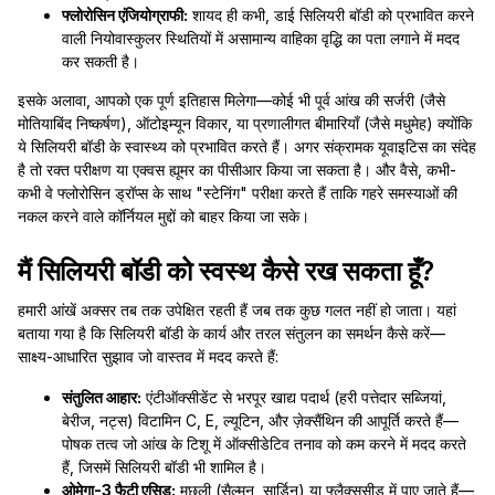
फ्लोरोसिन एंजियोग्राफी:
शायद ही कभी, डाई सिलियरी बॉडी को प्रभावित करने
वाली नियोवास्कुलर स्थितियों में असामान्य वाहिका वृद्धि का पता लगाने में मदद
कर सकती है।
इसके अलावा, आपको एक पूर्ण इतिहास मिलेगा—कोई भी पूर्व आंख की सर्जरी (जैसे
मोतियाबिंद निष्कर्षण), ऑटोइम्यून विकार, या प्रणालीगत बीमारियाँ (जैसे मधुमेह) क्योंकि
ये सिलियरी बॉडी के स्वास्थ्य को प्रभावित करते हैं। अगर संक्रामक यूवाइटिस का संदेह
है तो रक्त परीक्षण या एक्वस ह्यूमर का पीसीआर किया जा सकता है। और वैसे, कभी-
कभी वे फ्लोरोसिन ड्रॉप्स के साथ "स्टेनिंग" परीक्षा करते हैं ताकि गहरे समस्याओं की
नकल करने वाले कॉर्नियल मुद्दों को बाहर किया जा सके।
मैं सिलियरी बॉडी को स्वस्थ कैसे रख सकता हूँ?
हमारी आंखें अक्सर तब तक उपेक्षित रहती हैं जब तक कुछ गलत नहीं हो जाता। यहां
बताया गया है कि सिलियरी बॉडी के कार्य और तरल संतुलन का समर्थन कैसे करें—
साक्ष्य-आधारित सुझाव जो वास्तव में मदद करते हैं:
संतुलित आहार:
एंटीऑक्सीडेंट से भरपूर खाद्य पदार्थ (हरी पत्तेदार सब्जियां,
बेरीज, नट्स) विटामिन C, E, ल्यूटिन, और ज़ेक्सैंथिन की आपूर्ति करते हैं—
पोषक तत्व जो आंख के टिशू में ऑक्सीडेटिव तनाव को कम करने में मदद करते
हैं, जिसमें सिलियरी बॉडी भी शामिल है।
ओमेगा-3 फैटी एसिड:
मछली (सैल्मन, सार्डिन) या फ्लैक्ससीड में पाए जाते हैं—