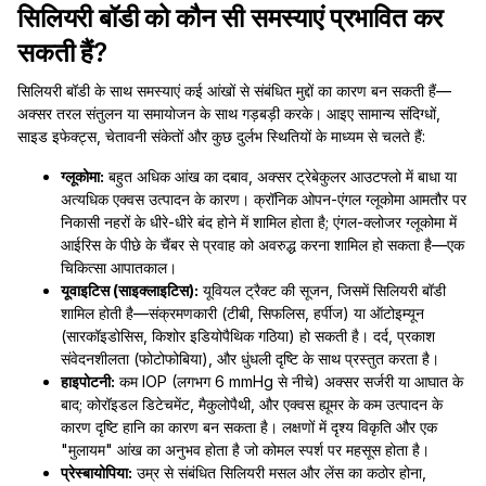
सिलियरी बॉडी को कौन सी समस्याएं प्रभावित कर
सकती हैं?
सिलियरी बॉडी के साथ समस्याएं कई आंखों से संबंधित मुद्दों का कारण बन सकती हैं—
अक्सर तरल संतुलन या समायोजन के साथ गड़बड़ी करके। आइए सामान्य संदिग्धों,
साइड इफेक्ट्स, चेतावनी संकेतों और कुछ दुर्लभ स्थितियों के माध्यम से चलते हैं:
ग्लूकोमा:
बहुत अधिक आंख का दबाव, अक्सर ट्रेबेकुलर आउटफ्लो में बाधा या
अत्यधिक एक्वस उत्पादन के कारण। क्रॉनिक ओपन-एंगल ग्लूकोमा आमतौर पर
निकासी नहरों के धीरे-धीरे बंद होने में शामिल होता है; एंगल-क्लोजर ग्लूकोमा में
आईरिस के पीछे के चैंबर से प्रवाह को अवरुद्ध करना शामिल हो सकता है—एक
चिकित्सा आपातकाल।
यूवाइटिस (साइक्लाइटिस):
यूवियल ट्रैक्ट की सूजन, जिसमें सिलियरी बॉडी
शामिल होती है—संक्रमणकारी (टीबी, सिफलिस, हर्पीज) या ऑटोइम्यून
(सारकॉइडोसिस, किशोर इडियोपैथिक गठिया) हो सकती है। दर्द, प्रकाश
संवेदनशीलता (फोटोफोबिया), और धुंधली दृष्टि के साथ प्रस्तुत करता है।
हाइपोटनी:
कम IOP (लगभग 6 mmHg से नीचे) अक्सर सर्जरी या आघात के
बाद; कोरॉइडल डिटेचमेंट, मैकुलोपैथी, और एक्वस ह्यूमर के कम उत्पादन के
कारण दृष्टि हानि का कारण बन सकता है। लक्षणों में दृश्य विकृति और एक
"मुलायम" आंख का अनुभव होता है जो कोमल स्पर्श पर महसूस होता है।
प्रेस्बायोपिया:
उम्र से संबंधित सिलियरी मसल और लेंस का कठोर होना,