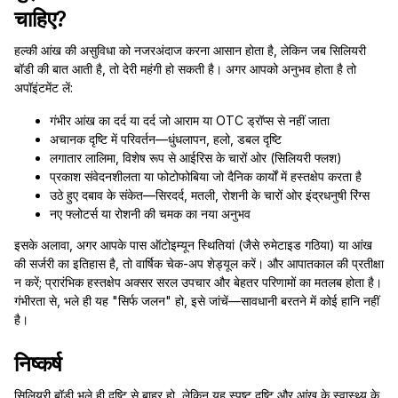
चाहिए?
हल्की आंख की असुविधा को नजरअंदाज करना आसान होता है, लेकिन जब सिलियरी
बॉडी की बात आती है, तो देरी महंगी हो सकती है। अगर आपको अनुभव होता है तो
अपॉइंटमेंट लें:
गंभीर आंख का दर्द या दर्द जो आराम या OTC ड्रॉप्स से नहीं जाता
अचानक दृष्टि में परिवर्तन—धुंधलापन, हलो, डबल दृष्टि
लगातार लालिमा, विशेष रूप से आईरिस के चारों ओर (सिलियरी फ्लश)
प्रकाश संवेदनशीलता या फोटोफोबिया जो दैनिक कार्यों में हस्तक्षेप करता है
उठे हुए दबाव के संकेत—सिरदर्द, मतली, रोशनी के चारों ओर इंद्रधनुषी रिंग्स
नए फ्लोटर्स या रोशनी की चमक का नया अनुभव
इसके अलावा, अगर आपके पास ऑटोइम्यून स्थितियां (जैसे रुमेटाइड गठिया) या आंख
की सर्जरी का इतिहास है, तो वार्षिक चेक-अप शेड्यूल करें। और आपातकाल की प्रतीक्षा
न करें; प्रारंभिक हस्तक्षेप अक्सर सरल उपचार और बेहतर परिणामों का मतलब होता है।
गंभीरता से, भले ही यह "सिर्फ जलन" हो, इसे जांचें—सावधानी बरतने में कोई हानि नहीं
है।
निष्कर्ष
सिलियरी बॉडी भले ही दृष्टि से बाहर हो, लेकिन यह स्पष्ट दृष्टि और आंख के स्वास्थ्य के