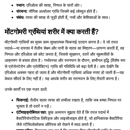
स्थान:
एरिओला की सतह, निप्पल के चारों ओर।
संरचना:
यौगिक अल्वोलर ग्रंथि जिसमें कई लोब्यूल होते हैं।
संबंध:
त्वचा की सतह से जुड़ी होती हैं, नसों और केशिकाओं के साथ।
मोंटगोमरी ग्रंथियां शरीर में क्या करती हैं?
मोंटगोमरी ग्रंथियों का मुख्य काम सुरक्षात्मक चिकनाई प्रदान करना है। वे जो तरल
पदार्थ—या वास्तव में तैलीय सेबम और पानी के स्राव का मिश्रण—उत्पन्न करती हैं, वह
निप्पल और एरिओला को कोट करता है, जिससे सूखापन, दरारें और सूक्ष्मजीवों के
आक्रमण से बचाव होता है। गर्भावस्था और स्तनपान के दौरान, हार्मोनल वृद्धि (विशेष रूप
से प्रोजेस्टेरोन और प्रोलैक्टिन) ग्रंथि की गतिविधि को बढ़ा देती है। आप देखेंगे कि
एरिओला अक्सर गहरा हो जाता है और मोंटगोमरी ग्रंथियां अधिक स्पष्ट हो जाती हैं—यह
केवल सौंदर्य के लिए नहीं है। यह आपके शरीर का स्तनपान के लिए तैयारी करना है।
उनके कार्यों पर एक नज़र डालें:
चिकनाई:
तैलीय स्राव त्वचा को लचीला रखता है, ताकि जब बच्चा निप्पल पर
चूसता है तो दरारें न पड़ें।
एंटीमाइक्रोबियल रक्षा:
कुछ अध्ययन सुझाव देते हैं कि तरल पदार्थ में
बैक्टीरियोस्टेटिक लिपिड्स और लाइसोजाइम होते हैं, जो हानिकारक बैक्टीरिया
जैसे स्टैफिलोकोकस ऑरियस को रोकने में मदद करते हैं।