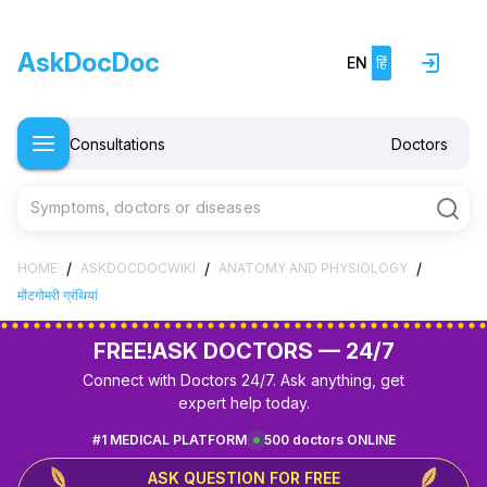
AskDocDoc
EN
हिं
Consultations
Doctors
Symptoms, doctors or diseases
/
/
/
HOME
ASKDOCDOCWIKI
ANATOMY AND PHYSIOLOGY
मोंटगोमरी ग्रंथियां
FREE!
ASK DOCTORS — 24/7
Connect with Doctors 24/7. Ask anything, get
expert help today.
#1 MEDICAL PLATFORM
500 doctors ONLINE
ASK QUESTION FOR FREE