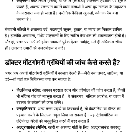
संक्रमण:
बैक्टीरियल (स्टैफ) या फंगल (कैंडिडा) संक्रमण एरिओला पर शुरू हो
सकते हैं, अक्सर स्तनपान कराने वाली माताओं में अगर दूध नलिका के उद्घाटन
के आसपास जमा हो जाता है। क्रोनिक कैंडिडा खुजली, दर्दनाक पैच बना
सकता है।
चेतावनी संकेतों में अचानक दर्द, महत्वपूर्ण सूजन, बुखार, या मवाद का निकास शामिल
है। हालांकि असामान्य, गंभीर संक्रमणों के लिए त्वरित देखभाल की आवश्यकता होती है।
और हां, स्तन पर गांठों को हमेशा सावधानीपूर्वक देखना चाहिए, भले ही अधिकांश सौम्य
हों। लगातार उभारों को नजरअंदाज न करें।
डॉक्टर मोंटगोमरी ग्रंथियों की जांच कैसे करते हैं?
अगर आप अपनी मोंटगोमरी ग्रंथियों में बदलाव देखते हैं—जैसे नया उभार, लालिमा, या
दर्द—तो यहां एक चिकित्सक क्या कर सकता है:
क्लिनिकल परीक्षा:
आपका प्रदाता स्तन और एरिओला की जांच करता है, किसी
भी संदिग्ध गांठ को महसूस करता है। वे संक्रमण, नलिका अवरोध, या त्वचा में
बदलाव के संकेतों की जांच करेंगे।
संस्कृति स्वाब:
अगर तरल पदार्थ या डिस्चार्ज है, तो बैक्टीरिया या यीस्ट की
पहचान करने के लिए एक नमूना लिया जा सकता है। यह एंटीबायोटिक या
एंटिफंगल थेरेपी को अनुकूलित करने में मदद करता है।
अल्ट्रासाउंड इमेजिंग:
गहरी या अस्पष्ट गांठों के लिए, अल्ट्रासाउंड अवरुद्ध