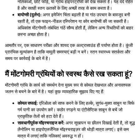
नलिकाओं, छोटे फोड़े, या ग्रंथि हाइपरट्रॉफी को देख सकता है। यह दर्द रहित
है और सतही स्तन ऊतकों के लिए अच्छी तरह से काम करता है।
बायोप्सी (दुर्लभ):
अगर इमेजिंग चिंता बढ़ाती है या गांठ उपचार के बावजूद बनी
रहती है, तो एक फाइन-नीडल एस्पिरेशन या कोर बायोप्सी की जा सकती है।
अधिकांश मोंटगोमरी-संबंधित गांठें सौम्य होती हैं, लेकिन अन्य स्थितियों को बाहर
करना अच्छा होता है।
आमतौर पर, एक साधारण परीक्षा और शायद एक अल्ट्रासाउंड ही पर्याप्त होता है। कुंजी
प्रारंभिक मूल्यांकन है ताकि मामूली समस्याएं बड़ी न बनें। स्तन स्वास्थ्य सतर्कता और
समय पर कार्रवाई के बारे में है।
मैं मोंटगोमरी ग्रंथियों को स्वस्थ कैसे रख सकता हूं?
मोंटगोमरी ग्रंथि के कार्य को समर्थन देना मुख्य रूप से कोमल देखभाल और अनावश्यक
जलन से बचने के बारे में है। यहां कुछ व्यावहारिक सुझाव दिए गए हैं:
कोमल सफाई:
एरिओला को साफ करने के लिए हल्के, सुगंध-मुक्त साबुन या सिर्फ
गर्म पानी का उपयोग करें। कठोर रगड़ने या एंटीसेप्टिक साबुन से बचें जो
प्राकृतिक तेलों को हटा देते हैं।
सावधानीपूर्वक मॉइस्चराइज करें:
अगर सूखापन या छीलन दिखाई देती है, तो शुद्ध
लैनोलिन या हाइपोएलर्जेनिक मॉइस्चराइज़र की थोड़ी मात्रा लगाएं। इसे कम
मात्रा में लगाएं ताकि नलिकाएं अवरुद्ध न हों।