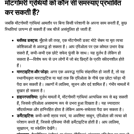
मोंटगोमरी ग्रंथियों को कौन सी समस्याएं प्रभावित
कर सकती हैं?
जबकि मोंटगोमरी ग्रंथियां आमतौर पर बिना किसी परेशानी के अपना काम करती हैं, कुछ
स्थितियां उत्पन्न हो सकती हैं जब चीजें असंतुलित हो जाती हैं:
ब्लॉक्ड डक्ट्स:
मुँहासे की तरह, एक मोंटगोमरी डक्ट मोटे सेबम या मृत त्वचा
कोशिकाओं से अवरुद्ध हो सकता है। आप एरिओला पर एक कोमल उभार देख
सकते हैं, कभी-कभी एक छोटे सफेद फुंसी के साथ। यह दुर्लभ है लेकिन हो
सकता है—विशेष रूप से उन लोगों में जो बंद छिद्रों के प्रति संवेदनशील होते
हैं।
मास्टाइटिस और फोड़ा:
अगर एक अवरुद्ध ग्रंथि संक्रमित हो जाती है, तो यह
स्थानीयकृत मास्टाइटिस या यहां तक कि एरिओला के नीचे एक छोटा फोड़ा भी
पैदा कर सकती है। लक्षणों में लालिमा, सूजन और दर्द शामिल हैं। गंभीर मामलों में
बुखार हो सकता है।
हाइपरप्लासिया:
दुर्लभ मामलों में, मोंटगोमरी ग्रंथियां अत्यधिक रूप से बढ़ सकती
हैं, जिससे एरिओला असामान्य रूप से उभरा हुआ दिखता है। यह ज्यादातर
सौंदर्यात्मक और हानिरहित होता है लेकिन आत्म-सचेतता पैदा कर सकता है।
डर्मेटाइटिस:
कभी-कभी स्राव स्वयं, या अवशिष्ट साबुन, एरिओला की त्वचा को
परेशान करते हैं, जिससे एक्जिमा जैसी डर्मेटाइटिस होती है। आप लालिमा,
सूखापन, या स्केलिंग देखेंगे।