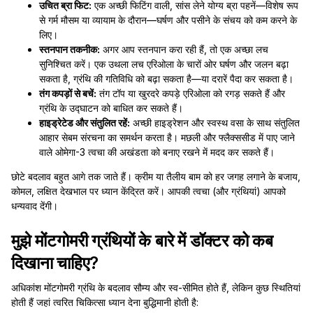
उचित ब्रा फिट:
एक अच्छी फिटिंग वाली, सांस लेने योग्य ब्रा पहनें—विशेष रूप
से गर्म मौसम या व्यायाम के दौरान—घर्षण और पसीने के संचय को कम करने के
लिए।
स्तनपान तकनीक:
अगर आप स्तनपान करा रही हैं, तो एक अच्छा लच
सुनिश्चित करें। एक उथला लच एरिओला के चारों ओर घर्षण और जलन बढ़ा
सकता है, ग्रंथि की गतिविधि को बढ़ा सकता है—या दरारें पैदा कर सकता है।
तंग कपड़ों से बचें:
तंग टॉप या खुरदरे कपड़े एरिओला को रगड़ सकते हैं और
ग्रंथि के उद्घाटन को बाधित कर सकते हैं।
हाइड्रेटेड और संतुलित रहें:
अच्छी हाइड्रेशन और स्वस्थ वसा के साथ संतुलित
आहार सेबम संरचना का समर्थन करता है। मछली और फ्लैक्ससीड में पाए जाने
वाले ओमेगा-3 त्वचा की अखंडता को बनाए रखने में मदद कर सकते हैं।
छोटे बदलाव बहुत आगे तक जाते हैं। क्रीम या तैलीय बाम को हर जगह लगाने के बजाय,
कोमल, लक्षित देखभाल पर ध्यान केंद्रित करें। आपकी त्वचा (और ग्रंथियां) आपको
धन्यवाद देंगी।
मुझे मोंटगोमरी ग्रंथियों के बारे में डॉक्टर को कब
दिखाना चाहिए?
अधिकांश मोंटगोमरी ग्रंथि के बदलाव सौम्य और स्व-सीमित होते हैं, लेकिन कुछ स्थितियां
होती हैं जहां त्वरित चिकित्सा ध्यान देना बुद्धिमानी होती है: