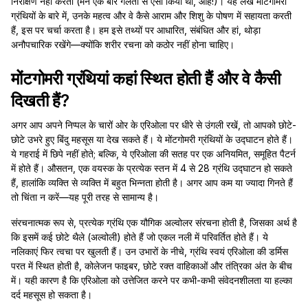
निरीक्षण नहीं करतीं (मैंने एक बार गलती से ऐसा किया था, ओह!)। यह लेख मोंटगोमरी
ग्रंथियों के बारे में, उनके महत्व और वे कैसे आराम और शिशु के पोषण में सहायता करती
हैं, इस पर चर्चा करता है। हम इसे तथ्यों पर आधारित, संबंधित और हां, थोड़ा
अनौपचारिक रखेंगे—क्योंकि शरीर रचना को कठोर नहीं होना चाहिए।
मोंटगोमरी ग्रंथियां कहां स्थित होती हैं और वे कैसी
दिखती हैं?
अगर आप अपने निप्पल के चारों ओर के एरिओला पर धीरे से उंगली रखें, तो आपको छोटे-
छोटे उभरे हुए बिंदु महसूस या देख सकते हैं। ये मोंटगोमरी ग्रंथियों के उद्घाटन होते हैं।
ये गहराई में छिपे नहीं होते; बल्कि, ये एरिओला की सतह पर एक अनियमित, समूहित पैटर्न
में होते हैं। औसतन, एक वयस्क के प्रत्येक स्तन में 4 से 28 ग्रंथि उद्घाटन हो सकते
हैं, हालांकि व्यक्ति से व्यक्ति में बहुत भिन्नता होती है। अगर आप कम या ज्यादा गिनते हैं
तो चिंता न करें—यह पूरी तरह से सामान्य है।
संरचनात्मक रूप से, प्रत्येक ग्रंथि एक यौगिक अल्वोलर संरचना होती है, जिसका अर्थ है
कि इसमें कई छोटे थैले (अल्वोली) होते हैं जो एकल नली में परिवर्तित होते हैं। ये
नलिकाएं फिर त्वचा पर खुलती हैं। उन उभारों के नीचे, ग्रंथि स्वयं एरिओला की डर्मिस
परत में स्थित होती है, कोलेजन फाइबर, छोटे रक्त वाहिकाओं और तंत्रिका अंत के बीच
में। यही कारण है कि एरिओला को उत्तेजित करने पर कभी-कभी संवेदनशीलता या हल्का
दर्द महसूस हो सकता है।