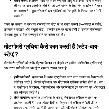
घ्राण संकेत:
दिलचस्प बात यह है कि नवजात शिशु मोंटगोमरी ग्रंथि के स्राव
की गंध की ओर आकर्षित होते हैं, जो उन्हें पोषण के लिए निप्पल खोजने में मदद
कर सकता है। कुछ शोधकर्ता इन ग्रंथियों को "प्रकृति के निप्पल गाइड" भी
कहते हैं।
पोषण के अलावा, ये ग्रंथियां रोजमर्रा की चोटों से भी बचाव करती हैं—कपड़ों से घर्षण,
तापमान में बदलाव और मामूली चोटें। हालांकि इस पर बहस होती है, उनकी विकासवादी
स्थिरता कुछ अधिक महत्वपूर्ण होने का संकेत देती है।
मोंटगोमरी ग्रंथियां कैसे काम करती हैं (स्टेप-बाय-
स्टेप)?
मोंटगोमरी ग्रंथियों की शरीर क्रिया विज्ञान को तोड़ने पर हार्मोन, कोशिकीय प्रक्रियाएं
और सरल भौतिकी का एक सुंदर समन्वय सामने आता है:
हार्मोनल तैयारी:
युवावस्था में, बढ़ते एस्ट्रोजन स्तर स्तन ऊतक के विकास को
उत्तेजित करते हैं, जिसमें एरिओला और मोंटगोमरी ग्रंथियां शामिल होती हैं। बाद
में, गर्भावस्था के दौरान, प्रोजेस्टेरोन और प्रोलैक्टिन इन ग्रंथियों को और बढ़ाते
और सक्रिय करते हैं।
सेबम उत्पादन:
प्रत्येक अल्वोलस के भीतर, सेबेशियस कोशिकाएं सेबम का
संश्लेषण करती हैं—एक जटिल लिपिड मिश्रण। ये कोशिकाएं फैटी एसिड
चयापचय पर निर्भर करती हैं, आहार वसा और परिसंचारी लिपिड्स पर निर्भर