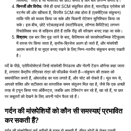
फिलामेंट" तंत्र है जो मांसपेशी को छोटा करता है और बल उत्पन्न करता है।
सिनर्जी और विरोध:
जैसे ही दायां SCM संकुचित होता है, मास्टॉइड प्रोसेस को
स्टर्नम की ओर खींचता है, विपरीत SCM लंबा होता है (एक्सेंट्रिक संकुचन)
ताकि गति को मध्यम किया जा सके और चिकनी रोटेशन सुनिश्चित किया जा
सके। इस बीच, छोटे स्टेबलाइजर्स (मल्टीफिडस, लॉन्गस कैपिटिस) लगभग
रिफ्लेक्सिव रूप से सक्रिय होते हैं ताकि रीढ़ की संरेखण बनाए रखा जा सके।
विश्राम:
एक बार सिर मुड़ जाने के बाद, कैल्शियम को सरकोप्लाज्मिक रेटिकुलम
में वापस पंप किया जाता है, क्रॉस-ब्रिजेस अलग हो जाते हैं, और मांसपेशी
आराम करती है या मुद्रा बनाए रखने के लिए निम्न-स्तरीय संकुचन बनाए रखती
है।
पर्दे के पीछे, प्रोपियोसेप्टर्स जिन्हें मांसपेशी स्पिंडल्स और गोल्गी टेंडन ऑर्गन्स कहा जाता
है, लगातार केंद्रीय तंत्रिका तंत्र को फीडबैक भेजते हैं—संकुचन की ताकत को
समायोजित करते हैं, ओवरलोड का पता लगाते हैं, और चोट को रोकते हैं। मूल रूप से,
आपको शक्ति और सटीकता का वास्तविक समय संतुलन मिल रहा है, जैसे कि एक अच्छी
तरह से ट्यून किया गया ऑर्केस्ट्रा, जबकि आप टेक्स्टिंग कर रहे हैं, खा रहे हैं, या छत
पर कबूतरों को देखने के लिए अपनी गर्दन फैला रहे हैं।
गर्दन की मांसपेशियों को कौन सी समस्याएं प्रभावित
कर सकती हैं?
गर्दन की मांसपेशियां कई तरीकों से गलत हो सकती हैं, तीव्र चोटों से लेकर पुरानी