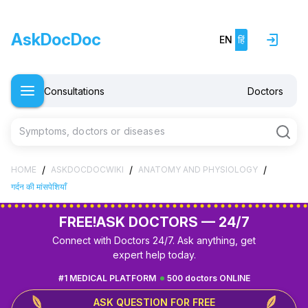
AskDocDoc
EN
हिं
Consultations
Doctors
Symptoms, doctors or diseases
/
/
/
HOME
ASKDOCDOCWIKI
ANATOMY AND PHYSIOLOGY
गर्दन की मांसपेशियाँ
FREE!
ASK DOCTORS — 24/7
Connect with Doctors 24/7. Ask anything, get
expert help today.
#1 MEDICAL PLATFORM
500 doctors ONLINE
ASK QUESTION FOR FREE