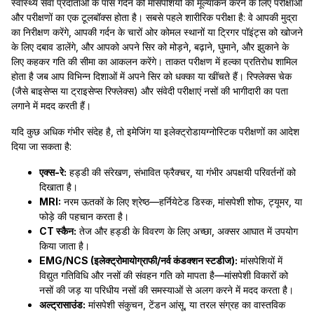
स्वास्थ्य सेवा प्रदाताओं के पास गर्दन की मांसपेशियों का मूल्यांकन करने के लिए परीक्षाओं
और परीक्षणों का एक टूलबॉक्स होता है। सबसे पहले शारीरिक परीक्षा है: वे आपकी मुद्रा
का निरीक्षण करेंगे, आपकी गर्दन के चारों ओर कोमल स्थानों या ट्रिगर पॉइंट्स को खोजने
के लिए दबाव डालेंगे, और आपको अपने सिर को मोड़ने, बढ़ाने, घुमाने, और झुकाने के
लिए कहकर गति की सीमा का आकलन करेंगे। ताकत परीक्षण में हल्का प्रतिरोध शामिल
होता है जब आप विभिन्न दिशाओं में अपने सिर को धक्का या खींचते हैं। रिफ्लेक्स चेक
(जैसे बाइसेप्स या ट्राइसेप्स रिफ्लेक्स) और संवेदी परीक्षाएं नसों की भागीदारी का पता
लगाने में मदद करती हैं।
यदि कुछ अधिक गंभीर संदेह है, तो इमेजिंग या इलेक्ट्रोडायग्नोस्टिक परीक्षणों का आदेश
दिया जा सकता है:
एक्स-रे:
हड्डी की संरेखण, संभावित फ्रैक्चर, या गंभीर अपक्षयी परिवर्तनों को
दिखाता है।
MRI:
नरम ऊतकों के लिए श्रेष्ठ—हर्नियेटेड डिस्क, मांसपेशी शोफ, ट्यूमर, या
फोड़े की पहचान करता है।
CT स्कैन:
तेज और हड्डी के विवरण के लिए अच्छा, अक्सर आघात में उपयोग
किया जाता है।
EMG/NCS (इलेक्ट्रोमायोग्राफी/नर्व कंडक्शन स्टडीज):
मांसपेशियों में
विद्युत गतिविधि और नसों की संवहन गति को मापता है—मांसपेशी विकारों को
नसों की जड़ या परिधीय नसों की समस्याओं से अलग करने में मदद करता है।
अल्ट्रासाउंड:
मांसपेशी संकुचन, टेंडन आंसू, या तरल संग्रह का वास्तविक