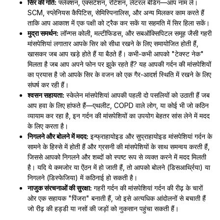
सिर की गति:
फ्लेक्शन, एक्सटेंशन, रोटेशन, लेटरल बेंडिंग—आप नाम लें।
SCM, स्प्लेनियस कैपिटिस, सेमिस्पिनालिस, और अन्य मिलकर काम करते हैं
ताकि आप आकाश में एक पक्षी को ट्रैक कर सकें या सहमति में सिर हिला सकें।
मुद्रा समर्थन:
लॉन्गस कोली, मल्टीफिडस, और सबऑक्सिपिटल समूह जैसी गहरी
मांसपेशियां लगातार आपके सिर को सीधा रखने के लिए समायोजित होती हैं,
खासकर जब आप खड़े होते हैं या बैठते हैं। कभी-कभी आपको "टेक्स्ट नेक"
मिलता है जब आप अपने फोन पर झुके रहते हैं? यह आपकी गर्दन की मांसपेशियों
का प्रयास है जो आपके सिर के वजन को एक गैर-आदर्श स्थिति में रखने के लिए
संघर्ष कर रही हैं।
श्वसन सहायता:
स्केलेन मांसपेशियां आपकी पहली दो पसलियों को उठाती हैं जब
आप हवा के लिए हांफते हैं—एथलीट, COPD वाले लोग, या कोई भी जो कठिन
व्यायाम कर रहा है, इन गर्दन की मांसपेशियों का उपयोग बेहतर सांस लेने में मदद
के लिए करता है।
निगलने और बोलने में मदद:
इन्फ्राहायोइड और सुप्राहायोइड मांसपेशियां गर्दन के
सामने के हिस्से में होती हैं और ग्रसनी की मांसपेशियों के साथ समन्वय करती हैं,
जिससे आपको निगलने और शब्दों को स्पष्ट रूप से व्यक्त करने में मदद मिलती
है। यदि ये कमजोर या ऐंठन में हो जाती हैं, तो आपको बोलने (डिसआर्थ्रिया) या
निगलने (डिस्फेजिया) में कठिनाई हो सकती है।
नाजुक संरचनाओं की सुरक्षा:
गहरी गर्दन की मांसपेशियां गर्दन की रीढ़ के चारों
ओर एक सहायक "पिंजरा" बनाती हैं, जो इसे अत्यधिक आंदोलनों से बचाती हैं
जो रीढ़ की हड्डी या नसों की जड़ों को नुकसान पहुंचा सकती हैं।