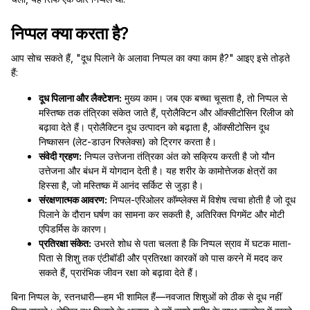
निप्पल क्या करता है?
आप सोच सकते हैं, "दूध पिलाने के अलावा निप्पल का क्या काम है?" आइए इसे तोड़ते
हैं:
दूध पिलाना और लैक्टेशन:
मुख्य काम। जब एक बच्चा चूसता है, तो निप्पल से
मस्तिष्क तक तंत्रिका संकेत जाते हैं, प्रोलैक्टिन और ऑक्सीटोसिन रिलीज को
बढ़ावा देते हैं। प्रोलैक्टिन दूध उत्पादन को बढ़ाता है, ऑक्सीटोसिन दूध
निष्कासन (लेट-डाउन रिफ्लेक्स) को ट्रिगर करता है।
संवेदी ग्रहण:
निप्पल उत्तेजना तंत्रिका अंत को सक्रिय करती है जो यौन
उत्तेजना और बंधन में योगदान देती है। यह शरीर के कामोत्तेजक क्षेत्रों का
हिस्सा है, जो मस्तिष्क में आनंद सर्किट से जुड़ा है।
संरक्षणात्मक आवरण:
निप्पल-एरिओलर कॉम्प्लेक्स में विशेष त्वचा होती है जो दूध
पिलाने के दौरान घर्षण का सामना कर सकती है, अतिरिक्त पिगमेंट और मोटी
एपिडर्मिस के कारण।
प्रतिरक्षा संकेत:
उभरते शोध से पता चलता है कि निप्पल स्राव में घटक माता-
पिता से शिशु तक एंटीबॉडी और प्रतिरक्षा कारकों को पास करने में मदद कर
सकते हैं, प्रारंभिक जीवन रक्षा को बढ़ावा देते हैं।
बिना निप्पल के, स्तनधारी—हम भी शामिल हैं—नवजात शिशुओं को ठीक से दूध नहीं