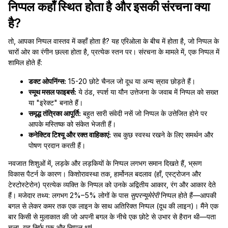
निप्पल कहाँ स्थित होता है और इसकी संरचना क्या
है?
तो, आपका निप्पल वास्तव में कहाँ होता है? यह एरिओला के बीच में होता है, जो निप्पल के
चारों ओर का रंगीन छल्ला होता है, प्रत्येक स्तन पर। संरचना के मामले में, एक निप्पल में
शामिल होते हैं:
डक्ट ओपनिंग्स:
15-20 छोटे चैनल जो दूध या अन्य स्राव छोड़ते हैं।
स्मूथ मसल फाइबर्स:
ये ठंड, स्पर्श या यौन उत्तेजना के जवाब में निप्पल को सख्त
या "इरेक्ट" बनाते हैं।
समृद्ध तंत्रिका आपूर्ति:
बहुत सारी संवेदी नसें जो निप्पल के उत्तेजित होने पर
आपके मस्तिष्क को संकेत भेजती हैं।
कनेक्टिव टिश्यू और रक्त वाहिकाएं:
सब कुछ स्वस्थ रखने के लिए समर्थन और
पोषण प्रदान करती हैं।
नवजात शिशुओं में, लड़के और लड़कियों के निप्पल लगभग समान दिखते हैं, भ्रूण
विकास पैटर्न के कारण। किशोरावस्था तक, हार्मोनल बदलाव (हाँ, एस्ट्रोजन और
टेस्टोस्टेरोन) प्रत्येक व्यक्ति के निप्पल को उनके अद्वितीय आकार, रंग और आकार देते
हैं। मजेदार तथ्य: लगभग 2%–5% लोगों के पास
सुपरन्यूमेरेरी
निप्पल होते हैं—आपकी
बगल से लेकर कमर तक एक लाइन के साथ अतिरिक्त निप्पल (दूध की लाइन)। मैंने एक
बार किसी से मुलाकात की जो अपनी बगल के नीचे एक छोटे से उभार से हैरान थी—पता
चला, यह सिर्फ एक और निप्पल था!