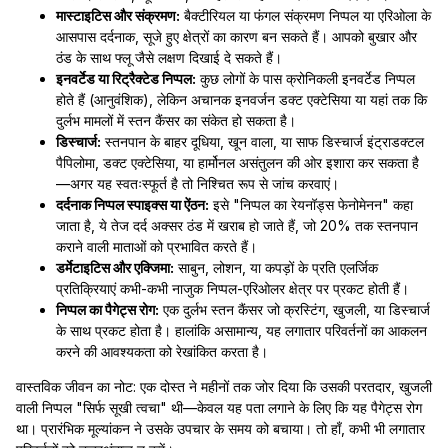
मास्टाइटिस और संक्रमण:
बैक्टीरियल या फंगल संक्रमण निप्पल या एरिओला के
आसपास दर्दनाक, सूजे हुए क्षेत्रों का कारण बन सकते हैं। आपको बुखार और
ठंड के साथ फ्लू जैसे लक्षण दिखाई दे सकते हैं।
इनवर्टेड या रिट्रैक्टेड निप्पल:
कुछ लोगों के पास क्रोनिकली इनवर्टेड निप्पल
होते हैं (आनुवंशिक), लेकिन अचानक इनवर्जन डक्ट एक्टेसिया या यहां तक कि
दुर्लभ मामलों में स्तन कैंसर का संकेत हो सकता है।
डिस्चार्ज:
स्तनपान के बाहर दूधिया, खून वाला, या साफ डिस्चार्ज इंट्राडक्टल
पैपिलोमा, डक्ट एक्टेसिया, या हार्मोनल असंतुलन की ओर इशारा कर सकता है
—अगर यह स्वतःस्फूर्त है तो निश्चित रूप से जांच करवाएं।
दर्दनाक निप्पल स्पाइक्स या ऐंठन:
इसे "निप्पल का रेयनॉड्स फेनोमेनन" कहा
जाता है, ये तेज दर्द अक्सर ठंड में खराब हो जाते हैं, जो 20% तक स्तनपान
कराने वाली माताओं को प्रभावित करते हैं।
डर्मेटाइटिस और एक्जिमा:
साबुन, लोशन, या कपड़ों के प्रति एलर्जिक
प्रतिक्रियाएं कभी-कभी नाजुक निप्पल-एरिओलर क्षेत्र पर प्रकट होती हैं।
निप्पल का पैगेट्स रोग:
एक दुर्लभ स्तन कैंसर जो क्रस्टिंग, खुजली, या डिस्चार्ज
के साथ प्रकट होता है। हालांकि असामान्य, यह लगातार परिवर्तनों का आकलन
करने की आवश्यकता को रेखांकित करता है।
वास्तविक जीवन का नोट: एक दोस्त ने महीनों तक जोर दिया कि उसकी परतदार, खुजली
वाली निप्पल "सिर्फ सूखी त्वचा" थी—केवल यह पता लगाने के लिए कि यह पैगेट्स रोग
था। प्रारंभिक मूल्यांकन ने उसके उपचार के समय को बचाया। तो हाँ, कभी भी लगातार