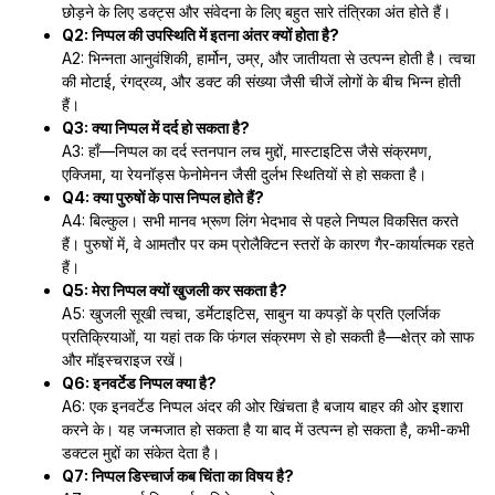
छोड़ने के लिए डक्ट्स और संवेदना के लिए बहुत सारे तंत्रिका अंत होते हैं।
Q2: निप्पल की उपस्थिति में इतना अंतर क्यों होता है?
A2: भिन्नता आनुवंशिकी, हार्मोन, उम्र, और जातीयता से उत्पन्न होती है। त्वचा
की मोटाई, रंगद्रव्य, और डक्ट की संख्या जैसी चीजें लोगों के बीच भिन्न होती
हैं।
Q3: क्या निप्पल में दर्द हो सकता है?
A3: हाँ—निप्पल का दर्द स्तनपान लच मुद्दों, मास्टाइटिस जैसे संक्रमण,
एक्जिमा, या रेयनॉड्स फेनोमेनन जैसी दुर्लभ स्थितियों से हो सकता है।
Q4: क्या पुरुषों के पास निप्पल होते हैं?
A4: बिल्कुल। सभी मानव भ्रूण लिंग भेदभाव से पहले निप्पल विकसित करते
हैं। पुरुषों में, वे आमतौर पर कम प्रोलैक्टिन स्तरों के कारण गैर-कार्यात्मक रहते
हैं।
Q5: मेरा निप्पल क्यों खुजली कर सकता है?
A5: खुजली सूखी त्वचा, डर्मेटाइटिस, साबुन या कपड़ों के प्रति एलर्जिक
प्रतिक्रियाओं, या यहां तक कि फंगल संक्रमण से हो सकती है—क्षेत्र को साफ
और मॉइस्चराइज रखें।
Q6: इनवर्टेड निप्पल क्या है?
A6: एक इनवर्टेड निप्पल अंदर की ओर खिंचता है बजाय बाहर की ओर इशारा
करने के। यह जन्मजात हो सकता है या बाद में उत्पन्न हो सकता है, कभी-कभी
डक्टल मुद्दों का संकेत देता है।
Q7: निप्पल डिस्चार्ज कब चिंता का विषय है?