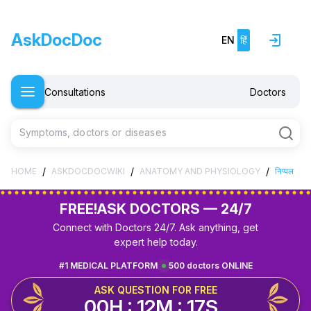
AskDocDoc
EN
हिं
Consultations
Doctors
Symptoms, doctors or diseases
/
/
/
HOME
ASKDOCDOCWIKI
ANATOMY AND PHYSIOLOGY
निप्पल
FREE!
ASK DOCTORS — 24/7
Connect with Doctors 24/7. Ask anything, get
expert help today.
#1 MEDICAL PLATFORM
500 doctors ONLINE
ASK QUESTION FOR FREE
00H : 12M : 16S