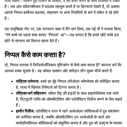
पिला सकते। लेकिन दूध पिलाने के अलावा, वे हमें हमारे शरीर के साथ तालमेल में रखते
हैं। जब आप संवेदनशीलता में बदलाव महसूस करते हैं या डिस्चार्ज देखते हैं, तो अक्सर
आपके निप्पल हार्मोनल बदलाव, संक्रमण या अन्य स्थितियों के बारे में संकेत दे रहे होते
हैं।
एक यादृच्छिक नोट पर, एक स्तनपान कक्षा में मैंने भाग लिया, एक नई माँ ने मजाक किया,
"मेरे बच्चे का पहला शब्द शायद 'निप्पल!' था"—यह बताता है कि हमारे छोटे बच्चे इस
छोटे से संरचना को कितना महत्व देते हैं।
निप्पल कैसे काम करता है?
तो, निप्पल वास्तव में फिजियोलॉजिकल दृष्टिकोण से कैसे काम करता है? कल्पना करें कि
आपका बच्चा चूसता है। वह कोमल सक्शन और संपीड़न तीन मुख्य चीजें करते हैं:
यांत्रिक उत्तेजना:
बच्चे का मुँह निप्पल-एरिओलर कॉम्प्लेक्स को संपीड़ित करता
है, त्वचा में खिंचाव रिसेप्टर्स को ट्रिगर करता है।
तंत्रिका मार्ग सक्रियण:
संकेत रीढ़ की हड्डी के साथ हाइपोथैलेमस तक जाते
हैं, पिट्यूटरी ग्रंथि को ऑक्सीटोसिन और प्रोलैक्टिन रिलीज करने के लिए कहते
हैं।
हार्मोन रिलीज:
प्रोलैक्टिन स्तन में गहरे अल्वेओलर कोशिकाओं में दूध संश्लेषण
को उत्तेजित करता है, जबकि ऑक्सीटोसिन उन अल्वेओली के चारों ओर
मायोएपिथेलियल कोशिकाओं को संकुचित करता है और दूध को डक्ट्स के माध्यम