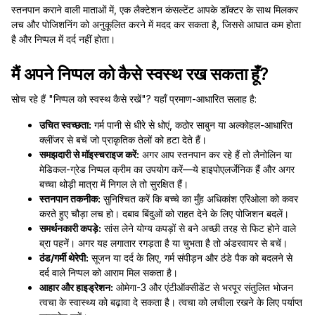
स्तनपान कराने वाली माताओं में, एक लैक्टेशन कंसल्टेंट आपके डॉक्टर के साथ मिलकर
लच और पोजिशनिंग को अनुकूलित करने में मदद कर सकता है, जिससे आघात कम होता
है और निप्पल में दर्द नहीं होता।
मैं अपने निप्पल को कैसे स्वस्थ रख सकता हूँ?
सोच रहे हैं "निप्पल को स्वस्थ कैसे रखें"? यहाँ प्रमाण-आधारित सलाह है:
उचित स्वच्छता:
गर्म पानी से धीरे से धोएं, कठोर साबुन या अल्कोहल-आधारित
क्लींजर से बचें जो प्राकृतिक तेलों को हटा देते हैं।
समझदारी से मॉइस्चराइज करें:
अगर आप स्तनपान कर रहे हैं तो लैनोलिन या
मेडिकल-ग्रेड निप्पल क्रीम का उपयोग करें—ये हाइपोएलर्जेनिक हैं और अगर
बच्चा थोड़ी मात्रा में निगल ले तो सुरक्षित हैं।
स्तनपान तकनीक:
सुनिश्चित करें कि बच्चे का मुँह अधिकांश एरिओला को कवर
करते हुए चौड़ा लच हो। दबाव बिंदुओं को राहत देने के लिए पोजिशन बदलें।
समर्थनकारी कपड़े:
सांस लेने योग्य कपड़ों से बने अच्छी तरह से फिट होने वाले
ब्रा पहनें। अगर यह लगातार रगड़ता है या चुभता है तो अंडरवायर से बचें।
ठंड/गर्मी थेरेपी:
सूजन या दर्द के लिए, गर्म संपीड़न और ठंडे पैक को बदलने से
दर्द वाले निप्पल को आराम मिल सकता है।
आहार और हाइड्रेशन:
ओमेगा-3 और एंटीऑक्सीडेंट से भरपूर संतुलित भोजन
त्वचा के स्वास्थ्य को बढ़ावा दे सकता है। त्वचा को लचीला रखने के लिए पर्याप्त