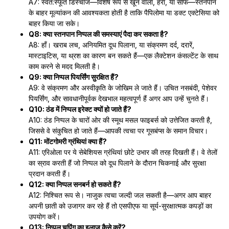
A7: स्वत:स्फूर्त डिस्चार्ज—विशेष रूप से खून वाला, हरा, या साफ—स्तनपान
के बाहर मूल्यांकन की आवश्यकता होती है ताकि पैपिलोमा या डक्ट एक्टेसिया को
बाहर किया जा सके।
Q8: क्या स्तनपान निप्पल की समस्याएं पैदा कर सकता है?
A8: हाँ। खराब लच, अनियमित दूध पिलाना, या संक्रमण दर्द, दरारें,
मास्टाइटिस, या थ्रश का कारण बन सकते हैं—एक लैक्टेशन कंसल्टेंट के साथ
काम करने से मदद मिलती है।
Q9: क्या निप्पल पियर्सिंग सुरक्षित हैं?
A9: वे संक्रमण और अस्वीकृति के जोखिम ले जाते हैं। उचित नसबंदी, पेशेवर
पियर्सिंग, और सावधानीपूर्वक देखभाल महत्वपूर्ण हैं अगर आप उन्हें चुनते हैं।
Q10: ठंड में निप्पल इरेक्ट क्यों हो जाते हैं?
A10: ठंड निप्पल के चारों ओर की स्मूथ मसल फाइबर्स को उत्तेजित करती है,
जिससे वे संकुचित हो जाते हैं—आपकी त्वचा पर गूसबंप्स के समान विचार।
Q11: मोंटगोमरी ग्रंथियां क्या हैं?
A11: एरिओला पर ये सेबेशियस ग्रंथियां छोटे उभार की तरह दिखती हैं। वे तेलों
का स्राव करती हैं जो निप्पल को दूध पिलाने के दौरान चिकनाई और सुरक्षा
प्रदान करती हैं।
Q12: क्या निप्पल सनबर्न हो सकते हैं?
A12: निश्चित रूप से। नाजुक त्वचा जल्दी जल सकती है—अगर आप बाहर
अपनी छाती को उजागर कर रहे हैं तो एसपीएफ या सूर्य-सुरक्षात्मक कपड़ों का
उपयोग करें।
Q13: निप्पल चपिंग का इलाज कैसे करें?