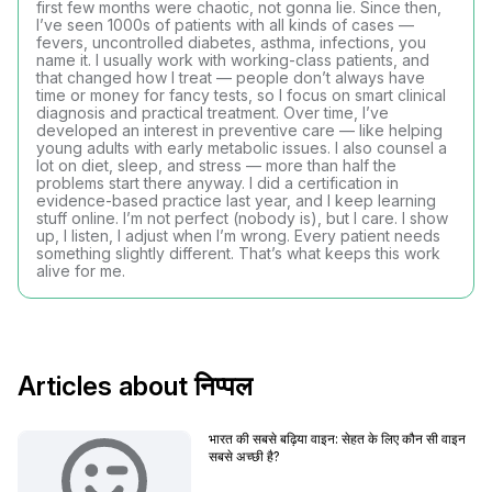
first few months were chaotic, not gonna lie. Since then,
I’ve seen 1000s of patients with all kinds of cases —
fevers, uncontrolled diabetes, asthma, infections, you
name it. I usually work with working-class patients, and
that changed how I treat — people don’t always have
time or money for fancy tests, so I focus on smart clinical
diagnosis and practical treatment. Over time, I’ve
developed an interest in preventive care — like helping
young adults with early metabolic issues. I also counsel a
lot on diet, sleep, and stress — more than half the
problems start there anyway. I did a certification in
evidence-based practice last year, and I keep learning
stuff online. I’m not perfect (nobody is), but I care. I show
up, I listen, I adjust when I’m wrong. Every patient needs
something slightly different. That’s what keeps this work
alive for me.
Articles about निप्पल
भारत की सबसे बढ़िया वाइन: सेहत के लिए कौन सी वाइन
सबसे अच्छी है?