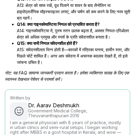
A13: क्षेत्र को साफ रखें, दूध पिलाने या शावर के बाद लैनोलिन या
हाइपोएलर्जेनिक मॉइस्चराइजर लगाएं, और घर्षण को कम करने के लिए नरम सूती
ब्रा पहनें।
Q14: क्या गाइनकोमास्टिया निप्पल को प्रभावित करता है?
A14: गाइनकोमास्टिया में, पुरुष स्तन ऊतक बढ़ता है, अक्सर निप्पल-एरिओलर
क्षेत्र को अधिक प्रमुख और स्पर्श के प्रति संवेदनशील बनाता है।
Q15: क्या सभी निप्पल संवेदनशील होते हैं?
A15: संवेदनशीलता भिन्न होती है—कारकों में तंत्रिका घनत्व, हार्मोन स्तर, और
पिछले चोटें शामिल हैं। अगर आप संवेदना में अचानक बदलाव देखते हैं, तो इसे
जांचना उचित है।
नोट: यह FAQ सामान्य जानकारी प्रदान करता है। हमेशा व्यक्तिगत सलाह के लिए एक
स्वास्थ्य देखभाल पेशेवर से परामर्श करें।
Written by
Dr. Aarav Deshmukh
Government Medical College,
Thiruvananthapuram 2016
I am a general physician with 8 years of practice, mostly
in urban clinics and semi-rural setups. I began working
right after MBBS in a govt hospital in Kerala, and wow —