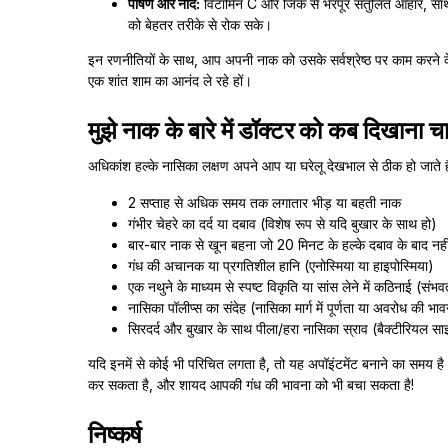
पोषण और नींद:
विटामिन C और जिंक से भरपूर संतुलित आहार, साथ ही
को बेहतर तरीके से रोक सके।
इन रणनीतियों के साथ, आप अपनी नाक को उसके सर्वश्रेष्ठ पर काम करने के
एक शांत शाम का आनंद ले रहे हों।
मुझे नाक के बारे में डॉक्टर को कब दिखाना च
अधिकांश हल्के नासिका लक्षण अपने आप या घरेलू देखभाल से ठीक हो जाते हैं,
2 सप्ताह से अधिक समय तक लगातार भीड़ या बहती नाक
गंभीर चेहरे का दर्द या दबाव (विशेष रूप से यदि बुखार के साथ हो)
बार-बार नाक से खून बहना जो 20 मिनट के हल्के दबाव के बाद नही
गंध की अचानक या प्रगतिशील हानि (एनोस्मिया या हाइपोस्मिया)
एक नथुने के माध्यम से स्पष्ट विकृति या सांस लेने में कठिनाई (स
नासिका पॉलीप्स का संदेह (नासिका मार्ग में पूर्णता या अवरोध की भा
सिरदर्द और बुखार के साथ पीला/हरा नासिका स्राव (बैक्टीरियल स
यदि इनमें से कोई भी परिचित लगता है, तो यह अपॉइंटमेंट बनाने का समय ह
कर सकता है, और शायद आपकी गंध की भावना को भी बचा सकता है!
निष्कर्ष