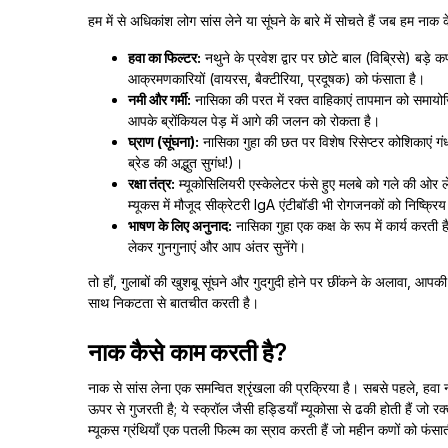
हम में से अधिकांश लोग सांस लेने या सूंघने के बारे में सोचते हैं जब हम नाक के ब
हवा का फिल्टर:
नथुने के प्रवेश द्वार पर छोटे बाल (विब्रिसे) बड़े
आक्रमणकारियों (वायरस, बैक्टीरिया, प्रदूषक) को फंसाता है।
नमी और गर्मी:
नासिका की परत में रक्त वाहिकाएं तापमान को समायोजित
आपके ब्रोंकियल पेड़ में आगे की जलन को रोकता है।
घ्राण (सूंघना):
नासिका गुहा की छत पर विशेष रिसेप्टर कोशिकाएं गंधक
ब्रेड की अद्भुत सुगंध!)।
रक्षा तंत्र:
म्यूकोसिलियरी एस्केलेटर फंसे हुए मलबे को गले की ओर 
म्यूकस में मौजूद सीक्रेटरी IgA एंटीबॉडी भी रोगजनकों को निष्क्रिय
भाषण के लिए अनुनाद:
नासिका गुहा एक कक्ष के रूप में कार्य कर
लेकर गुनगुनाएं और आप अंतर सुनेंगे।
तो हाँ, गुलाबों की खुशबू सूंघने और गुदगुदी होने पर छींकने के अलावा, आपक
साथ निकटता से बातचीत करती है।
नाक कैसे काम करती है?
नाक से सांस लेना एक समन्वित श्रृंखला की प्रक्रिया है। सबसे पहले, हवा नथु
ऊपर से गुजरती है; ये स्क्रॉल जैसी हड्डियाँ म्यूकोसा से ढकी होती हैं जो र
म्यूकस ग्रंथियाँ एक पतली फिल्म का स्राव करती हैं जो महीन कणों को फंसात