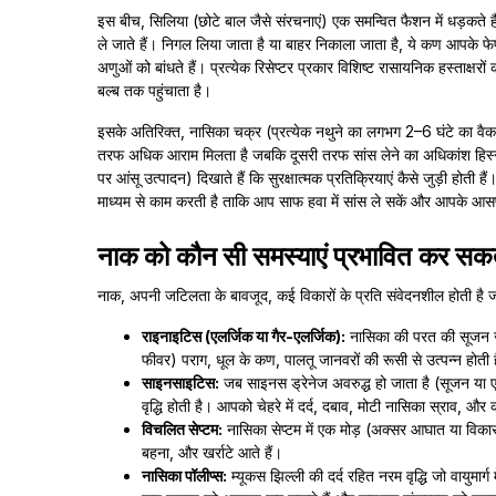
इस बीच, सिलिया (छोटे बाल जैसे संरचनाएं) एक समन्वित फैशन में धड़कते ह
ले जाते हैं। निगल लिया जाता है या बाहर निकाला जाता है, ये कण आपके फेफड़
अणुओं को बांधते हैं। प्रत्येक रिसेप्टर प्रकार विशिष्ट रासायनिक हस्ताक्षरों 
बल्ब तक पहुंचाता है।
इसके अतिरिक्त, नासिका चक्र (प्रत्येक नथुने का लगभग 2–6 घंटे का वैक
तरफ अधिक आराम मिलता है जबकि दूसरी तरफ सांस लेने का अधिकांश हिस्सा स
पर आंसू उत्पादन) दिखाते हैं कि सुरक्षात्मक प्रतिक्रियाएं कैसे जुड़ी होती 
माध्यम से काम करती है ताकि आप साफ हवा में सांस ले सकें और आपके आसप
नाक को कौन सी समस्याएं प्रभावित कर सकती
नाक, अपनी जटिलता के बावजूद, कई विकारों के प्रति संवेदनशील होती है जो 
राइनाइटिस (एलर्जिक या गैर-एलर्जिक):
नासिका की परत की सूजन ज
फीवर) पराग, धूल के कण, पालतू जानवरों की रूसी से उत्पन्न होती है,
साइनसाइटिस:
जब साइनस ड्रेनेज अवरुद्ध हो जाता है (सूजन या ए
वृद्धि होती है। आपको चेहरे में दर्द, दबाव, मोटी नासिका स्राव, औ
विचलित सेप्टम:
नासिका सेप्टम में एक मोड़ (अक्सर आघात या विकास
बहना, और खर्राटे आते हैं।
नासिका पॉलीप्स:
म्यूकस झिल्ली की दर्द रहित नरम वृद्धि जो वायुमार्