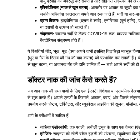
वायु प्रवाह को अवरुद्ध कर सकते हैं और साइनस संक्रमण को खरा
एपिस्टेक्सिस (नाक से खून बहना):
आमतौर पर आघात या सूखी हवा से;
जबकि अधिकांश रक्तस्राव अपने आप रुक जाते हैं, भारी या बार-बार 
घ्राण विकार:
हाइपोस्मिया (घ्राण में कमी), एनोस्मिया (पूर्ण हानि), 
या दवाओं से उत्पन्न हो सकते हैं।
संक्रमण:
सामान्य सर्दी से लेकर COVID-19 तक, वायरस नासिका म्
बैक्टीरियल संक्रमण होते हैं।
ये स्थितियां नींद, भूख, मूड (क्या आपने कभी इसलिए चिड़चिड़ा महसूस किय
(धुएं या गैस के रिसाव की गंध को याद करना) को प्रभावित कर सकती हैं। चेत
से खून बहना, या अचानक गंध की हानि शामिल हैं — चाहे आपने सर्दी की हो
डॉक्टर नाक की जांच कैसे करते हैं?
जब आप नाक की समस्याओं के लिए एक ईएनटी विशेषज्ञ या प्राथमिक देखभाल 
से शुरू करते हैं। आपसे एलर्जी के ट्रिगर्स, आघात, दवाएं, और पिछले संक्र
उपयोग करके सेप्टम, टर्बिनेट्स, और म्यूकोसल लाइनिंग की सूजन, पॉलीप्स, या
आगे के परीक्षणों में शामिल हैं:
नासिका एंडोस्कोपी:
एक पतली, लचीली ट्यूब के साथ एक कैमरा (एंड
इमेजिंग:
साइनस की सीटी स्कैन हड्डी की संरचना, म्यूकोसल मोटाई