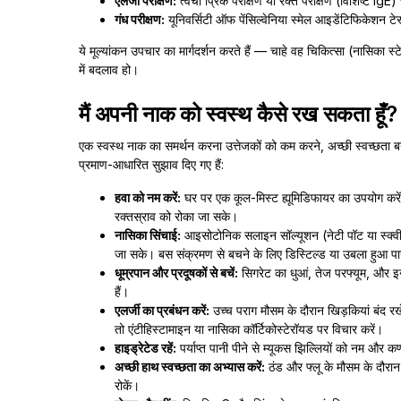
एलर्जी परीक्षण:
त्वचा प्रिक परीक्षण या रक्त परीक्षण (विशिष्ट Ig
गंध परीक्षण:
यूनिवर्सिटी ऑफ पेंसिल्वेनिया स्मेल आइडेंटिफिकेशन ट
ये मूल्यांकन उपचार का मार्गदर्शन करते हैं — चाहे वह चिकित्सा (नासिका स्ट
में बदलाव हो।
मैं अपनी नाक को स्वस्थ कैसे रख सकता हूँ?
एक स्वस्थ नाक का समर्थन करना उत्तेजकों को कम करने, अच्छी स्वच्छता बनाए 
प्रमाण-आधारित सुझाव दिए गए हैं:
हवा को नम करें:
घर पर एक कूल-मिस्ट ह्यूमिडिफायर का उपयोग करें, व
रक्तस्राव को रोका जा सके।
नासिका सिंचाई:
आइसोटोनिक सलाइन सॉल्यूशन (नेटी पॉट या स्क्वीज
जा सके। बस संक्रमण से बचने के लिए डिस्टिल्ड या उबला हुआ पा
धूम्रपान और प्रदूषकों से बचें:
सिगरेट का धुआं, तेज परफ्यूम, और इन
हैं।
एलर्जी का प्रबंधन करें:
उच्च पराग मौसम के दौरान खिड़कियां बंद रख
तो एंटीहिस्टामाइन या नासिका कॉर्टिकोस्टेरॉयड पर विचार करें।
हाइड्रेटेड रहें:
पर्याप्त पानी पीने से म्यूकस झिल्लियों को नम और कण
अच्छी हाथ स्वच्छता का अभ्यास करें:
ठंड और फ्लू के मौसम के दौरान
रोकें।