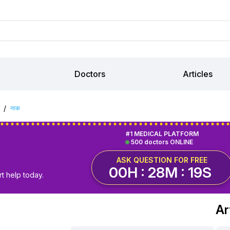
Doctors
Articles
/
नाक
#1 MEDICAL PLATFORM
500 doctors ONLINE
ASK QUESTION FOR FREE
00H : 28M : 18S
t help today.
Ar