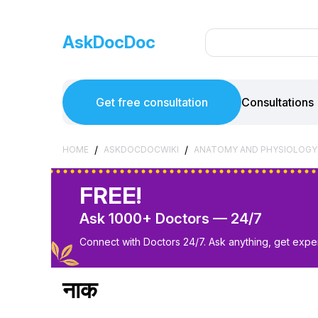
AskDocDoc
Get free consultation
Consultations
/
/
HOME
ASKDOCDOCWIKI
ANATOMY AND PHYSIOLOGY
FREE!
Ask 1000+ Doctors — 24/7
Connect with Doctors 24/7. Ask anything, get exper
नाक