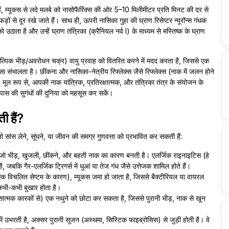
ैं, म्यूकस से लदे मलबे को नासोफैरिंक्स की ओर 5–10 मिलीमीटर प्रति मिनट की दर से
ों से दूर रखे जाते हैं। साथ ही, ऊपरी नासिका गुहा की घ्राण रिसेप्टर न्यूरॉन्स गंधक
को उठाता है और उन्हें घ्राण तंत्रिका (क्रैनियल नर्व I) के माध्यम से मस्तिष्क के घ्राण
ल्पिक भीड़/अवरोधन चक्र) वायु प्रवाह को वितरित करने में मदद करता है, जिससे एक
ंभालता है। छींकना और नासिका-नेत्रीय रिफ्लेक्स जैसे रिफ्लेक्स (नाक में जलन होने
हैं। मूल रूप से, आपकी नाक यांत्रिक, प्रतिरक्षात्मक, और तंत्रिका तंत्र के संयोजन के
ास की सुगंधों की दुनिया को महसूस कर सकें।
 हैं?
सांस लेने, सूंघने, या जीवन की समग्र गुणवत्ता को प्रभावित कर सकती हैं:
ो भीड़, खुजली, छींकने, और बहती नाक का कारण बनती है। एलर्जिक राइनाइटिस (हे
 जबकि गैर-एलर्जिक ट्रिगर्स में धुआं या तेज गंध जैसे उत्तेजक शामिल होते हैं।
क विचलित सेप्टम के कारण), म्यूकस जमा हो जाता है, जिससे बैक्टीरियल या वायरल
र कभी-कभी बुखार होता है।
ात्मक कारकों से) एक नथुने को छोटा कर सकता है, जिससे पुरानी भीड़, नाक से खून
ग में उभरती है, अक्सर पुरानी सूजन (अस्थमा, सिस्टिक फाइब्रोसिस) से जुड़ी होती है। वे