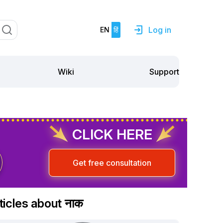
Log in
EN
हिं
Support
Wiki
CLICK HERE
Get free consultation
ticles about नाक