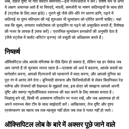
धब्बे, दोहरी दृष्टि या गति संवेदन समस्याएं—इसे नजरअंदाज न करें। विशेष रूप से अगर
ये लक्षण अचानक आते हैं या सिरदर्द, मतली, कमजोरी या भाषण कठिनाइयों के साथ होते
हैं (स्ट्रोक के लिए लाल झंडे)। पुराने मुद्दे जैसे धीरे-धीरे रंग धारणा हानि, पढ़ने में
कठिनाई या दृश्य मतिभ्रम की नई शुरुआत भी मूल्यांकन को प्रेरित करनी चाहिए। यहां
तक कि सूक्ष्म, लगातार स्कोटोमास जो ड्राइविंग या पढ़ने को असुरक्षित बनाते हैं, विशेषज्ञ
की नजर के लायक हैं (माफ करें)। प्रारंभिक मूल्यांकन हस्तक्षेपों की अनुमति देता है
(जैसे स्ट्रोक में क्लॉट-बस्टिंग ड्रग्स) जो वसूली को अधिकतम करते हैं।
निष्कर्ष
ऑक्सिपिटल लोब आपके मस्तिष्क के पीछे छिपा हो सकता है, लेकिन यह हर सेकंड जब
आप जागते हैं तो चुपचाप व्यस्त रहता है—प्रकाश को अर्थ में बदलना, आपके कदमों का
मार्गदर्शन करना, आपको प्रियजनों को पहचानने में मदद करना, और आपको दुनिया का
पूरा रंग में आनंद लेने देना। बुनियादी संरचना और फिजियोलॉजी से लेकर क्लिनिकल रेड
फ्लैग्स और रोजमर्रा की देखभाल के सुझावों तक, इस क्षेत्र को समझना आपको अपनी
दृष्टि और समग्र न्यूरोलॉजिकल स्वास्थ्य की रक्षा करने के लिए सशक्त बनाता है।
जिज्ञासु बने रहें, किसी भी असामान्य परिवर्तन पर नजर रखें, और जब आवश्यक हो तो
अपने स्वास्थ्य सेवा टीम के साथ साझेदारी करें। आखिरकार, तेज दृष्टि और दृश्य
प्रसंस्करण का महत्व तब तक महसूस नहीं होता जब तक वे गलत नहीं हो जाते।
ऑक्सिपिटल लोब के बारे में अक्सर पूछे जाने वाले