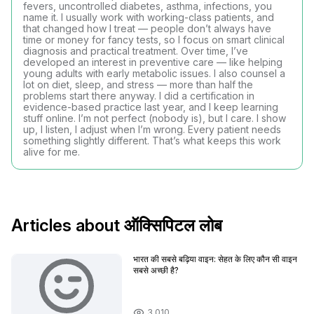
fevers, uncontrolled diabetes, asthma, infections, you
name it. I usually work with working-class patients, and
that changed how I treat — people don’t always have
time or money for fancy tests, so I focus on smart clinical
diagnosis and practical treatment. Over time, I’ve
developed an interest in preventive care — like helping
young adults with early metabolic issues. I also counsel a
lot on diet, sleep, and stress — more than half the
problems start there anyway. I did a certification in
evidence-based practice last year, and I keep learning
stuff online. I’m not perfect (nobody is), but I care. I show
up, I listen, I adjust when I’m wrong. Every patient needs
something slightly different. That’s what keeps this work
alive for me.
Articles about ऑक्सिपिटल लोब
भारत की सबसे बढ़िया वाइन: सेहत के लिए कौन सी वाइन
सबसे अच्छी है?
3,010