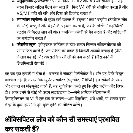
अनुक्रमिक प्रसंस्करण:
V1 जानकारी को V2 और V3 को सौंपता है—जहां
सरल किनारे जटिल पैटर्न बन जाते हैं। फिर V4 रंगों को संसाधित करता है और
V5/MT गति की गति और दिशा को डिकोड करता है।
समानांतर स्ट्रीम्स:
दो मुख्य मार्ग उभरते हैं: वेंट्रल "क्या" स्ट्रीम (टेम्पोरल लोब
की ओर) वस्तुओं और चेहरों की पहचान करता है, जबकि डॉर्सल "कहाँ/कैसे"
स्ट्रीम (पैरिएटल लोब की ओर) स्थानिक संबंधों को मैप करता है और आंदोलनों
का मार्गदर्शन करता है।
फीडबैक लूप्स:
प्रीफ्रंटल कॉर्टेक्स से टॉप-डाउन सिग्नल संवेदनशीलता को
समायोजित करते हैं, उन संकेतों को बढ़ाते हैं जिनकी आपको परवाह है (जैसे
किताब पढ़ना) और अप्रासंगिक संकेतों को कम करते हैं (जैसे कोने में
झिलमिलाती रोशनी)।
यह सब एक झपकी में होता है—वास्तव में सैकड़ों मिलीसेकंड में। और यह सिर्फ विद्युत
बातचीत नहीं है; रासायनिक न्यूरोट्रांसमीटर (ग्लूटामेट, GABA) इन संकेतों के समय
और ताकत को मॉड्यूलेट करते हैं, यह सुनिश्चित करते हुए कि दृष्टि सटीक और स्थिर
हो। अगर इनमें से कोई भी कदम लड़खड़ाता है—जैसे ऑप्टिक रेडिएशन्स में
डिमाइलिनेशन या V1 में एक घाव के कारण—आप विकृतियों, अंधे धब्बों, या आपके दृश्य
क्षेत्र के कुछ हिस्सों में पूरी दृष्टि हानि को नोटिस करेंगे।
ऑक्सिपिटल लोब को कौन सी समस्याएं प्रभावित
कर सकती हैं?