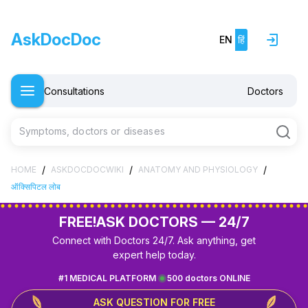
AskDocDoc
EN
हिं
Consultations
Doctors
Symptoms, doctors or diseases
/
/
/
HOME
ASKDOCDOCWIKI
ANATOMY AND PHYSIOLOGY
ऑक्सिपिटल लोब
FREE!
ASK DOCTORS — 24/7
Connect with Doctors 24/7. Ask anything, get
expert help today.
#1 MEDICAL PLATFORM
500 doctors ONLINE
ASK QUESTION FOR FREE