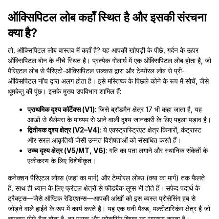
ऑक्सिपिटल लोब कहाँ स्थित है और इसकी संरचना
क्या है?
तो, ऑक्सिपिटल लोब वास्तव में कहाँ है? यह आपकी खोपड़ी के पीछे, गर्दन के ऊपर
ऑक्सिपिटल बोन के नीचे स्थित है। प्रत्येक गोलार्ध में एक ऑक्सिपिटल लोब होता है, जो
पैरिएटल लोब से पैरिएटो-ऑक्सिपिटल सल्कस द्वारा और टेम्पोरल लोब से प्री-
ऑक्सिपिटल नॉच द्वारा अलग होता है। इसे मस्तिष्क के पिछले कोने के रूप में सोचें, जैसे
धूमकेतु की पूंछ। इसके मुख्य उपविभाग शामिल हैं:
प्राथमिक दृश्य कॉर्टेक्स (V1)
: जिसे ब्रॉडमैन क्षेत्र 17 भी कहा जाता है, यह
आंखों से थैलेमस के माध्यम से आने वाली दृश्य जानकारी के लिए पहला पड़ाव है।
द्वितीयक दृश्य क्षेत्र (V2–V4)
: ये एक्स्ट्रास्ट्रिएट क्षेत्र किनारों, कंट्रास्ट
और सरल आकृतियों जैसी उन्नत विशेषताओं को संसाधित करते हैं।
उच्च दृश्य क्षेत्र (V5/MT, V6)
: गति का पता लगाने और स्थानिक संकेतों के
एकीकरण के लिए विशेषीकृत।
कनेक्शन पैरिएटल लोब्स (जहां का मार्ग) और टेम्पोरल लोब्स (क्या का मार्ग) तक फैलते
हैं, साथ ही ध्यान के लिए फ्रंटल क्षेत्रों से फीडबैक लूप्स भी होते हैं। सफेद पदार्थ के
ट्रैक्ट्स—जैसे ऑप्टिक रेडिएशन्स—आपकी आंखों को इस व्यस्त प्रोसेसिंग हब से
जोड़ने वाले हाईवे के रूप में कार्य करते हैं। यह एक घनी पैक्ड, मल्टीटास्किंग क्षेत्र है जो
चुपचाप पीछे बैठा होता है, हर पलक और फोकसिंग शिफ्ट का समन्वय करता है।