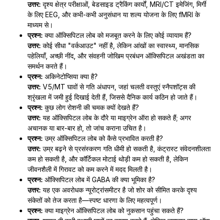
उत्तर:
दृश्य क्षेत्र परीक्षाओं, बेडसाइड ट्रैकिंग कार्यों, MRI/CT इमेजिंग, मिर्गी
के लिए EEG, और कभी-कभी अनुसंधान या शल्य योजना के लिए fMRI के
माध्यम से।
प्रश्न:
क्या ऑक्सिपिटल लोब को मजबूत करने के लिए कोई व्यायाम हैं?
उत्तर:
कोई सीधा "वर्कआउट" नहीं है, लेकिन आंखों का स्वास्थ्य, मानसिक
पहेलियाँ, अच्छी नींद, और संवहनी जोखिम प्रबंधन ऑक्सिपिटल अखंडता का
समर्थन करते हैं।
प्रश्न:
अकिनेटोप्सिया क्या है?
उत्तर:
V5/MT घावों से गति अंधापन, जहां चलती वस्तुएं स्नैपशॉट्स की
श्रृंखला में जमी हुई दिखाई देती हैं, जिससे दैनिक कार्य कठिन हो जाते हैं।
प्रश्न:
कुछ लोग रोशनी की चमक क्यों देखते हैं?
उत्तर:
यह ऑक्सिपिटल लोब के दौरे या माइग्रेन ऑरा हो सकते हैं; अगर
अचानक या बार-बार हो, तो जांच कराना उचित है।
प्रश्न:
उम्र ऑक्सिपिटल लोब को कैसे प्रभावित करती है?
उत्तर:
उम्र बढ़ने से प्रसंस्करण गति धीमी हो सकती है, कंट्रास्ट संवेदनशीलता
कम हो सकती है, और कॉर्टिकल मोटाई थोड़ी कम हो सकती है, लेकिन
जीवनशैली में गिरावट को कम करने में मदद मिलती है।
प्रश्न:
ऑक्सिपिटल लोब में GABA की क्या भूमिका है?
उत्तर:
यह एक अवरोधक न्यूरोट्रांसमीटर है जो शोर को सीमित करके दृश्य
संकेतों को तेज करता है—स्पष्ट धारणा के लिए महत्वपूर्ण।
प्रश्न:
क्या माइग्रेन ऑक्सिपिटल लोब को नुकसान पहुंचा सकते हैं?