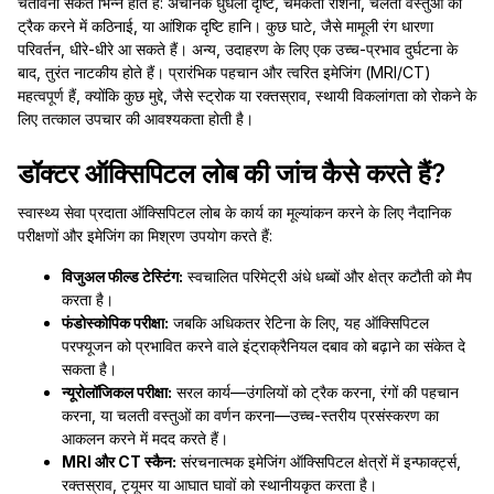
चेतावनी संकेत भिन्न होते हैं: अचानक धुंधली दृष्टि, चमकती रोशनी, चलती वस्तुओं को
ट्रैक करने में कठिनाई, या आंशिक दृष्टि हानि। कुछ घाटे, जैसे मामूली रंग धारणा
परिवर्तन, धीरे-धीरे आ सकते हैं। अन्य, उदाहरण के लिए एक उच्च-प्रभाव दुर्घटना के
बाद, तुरंत नाटकीय होते हैं। प्रारंभिक पहचान और त्वरित इमेजिंग (MRI/CT)
महत्वपूर्ण हैं, क्योंकि कुछ मुद्दे, जैसे स्ट्रोक या रक्तस्राव, स्थायी विकलांगता को रोकने के
लिए तत्काल उपचार की आवश्यकता होती है।
डॉक्टर ऑक्सिपिटल लोब की जांच कैसे करते हैं?
स्वास्थ्य सेवा प्रदाता ऑक्सिपिटल लोब के कार्य का मूल्यांकन करने के लिए नैदानिक
परीक्षणों और इमेजिंग का मिश्रण उपयोग करते हैं:
विजुअल फील्ड टेस्टिंग:
स्वचालित परिमेट्री अंधे धब्बों और क्षेत्र कटौती को मैप
करता है।
फंडोस्कोपिक परीक्षा:
जबकि अधिकतर रेटिना के लिए, यह ऑक्सिपिटल
परफ्यूजन को प्रभावित करने वाले इंट्राक्रैनियल दबाव को बढ़ाने का संकेत दे
सकता है।
न्यूरोलॉजिकल परीक्षा:
सरल कार्य—उंगलियों को ट्रैक करना, रंगों की पहचान
करना, या चलती वस्तुओं का वर्णन करना—उच्च-स्तरीय प्रसंस्करण का
आकलन करने में मदद करते हैं।
MRI और CT स्कैन:
संरचनात्मक इमेजिंग ऑक्सिपिटल क्षेत्रों में इन्फार्क्ट्स,
रक्तस्राव, ट्यूमर या आघात घावों को स्थानीयकृत करता है।