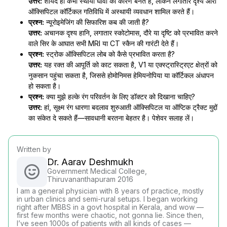
उत्तर:
शायद ही कभी स्थायी घावों का कारण बनते हैं, लेकिन लगातार दृश्य ऑरा
ऑक्सिपिटल कॉर्टिकल गतिविधि में अस्थायी व्यवधान शामिल करते हैं।
प्रश्न:
न्यूरोइमेजिंग की सिफारिश कब की जाती है?
उत्तर:
अचानक दृश्य हानि, लगातार स्कोटोमास, दौरे या दृष्टि को प्रभावित करने
वाले सिर के आघात सभी MRI या CT स्कैन की गारंटी देते हैं।
प्रश्न:
स्ट्रोक ऑक्सिपिटल लोब को कैसे प्रभावित करता है?
उत्तर:
यह रक्त की आपूर्ति को काट सकता है, V1 या एक्स्ट्रास्ट्रिएट क्षेत्रों को
नुकसान पहुंचा सकता है, जिससे होमोनिमस हेमियनोपिया या कॉर्टिकल अंधापन
हो सकता है।
प्रश्न:
क्या मुझे हल्के रंग परिवर्तन के लिए डॉक्टर को दिखाना चाहिए?
उत्तर:
हां, सूक्ष्म रंग धारणा बदलाव शुरुआती ऑक्सिपिटल या ऑप्टिक ट्रैक्ट मुद्दों
का संकेत दे सकते हैं—सावधानी बरतना बेहतर है। पेशेवर सलाह लें।
Written by
Dr. Aarav Deshmukh
Government Medical College,
Thiruvananthapuram 2016
I am a general physician with 8 years of practice, mostly
in urban clinics and semi-rural setups. I began working
right after MBBS in a govt hospital in Kerala, and wow —
first few months were chaotic, not gonna lie. Since then,
I’ve seen 1000s of patients with all kinds of cases —