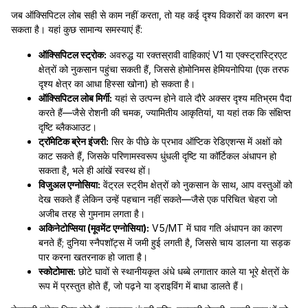
जब ऑक्सिपिटल लोब सही से काम नहीं करता, तो यह कई दृश्य विकारों का कारण बन
सकता है। यहां कुछ सामान्य समस्याएं हैं:
ऑक्सिपिटल स्ट्रोक:
अवरुद्ध या रक्तस्रावी वाहिकाएं V1 या एक्स्ट्रास्ट्रिएट
क्षेत्रों को नुकसान पहुंचा सकती हैं, जिससे होमोनिमस हेमियनोपिया (एक तरफ
दृश्य क्षेत्र का आधा हिस्सा खोना) हो सकता है।
ऑक्सिपिटल लोब मिर्गी:
यहां से उत्पन्न होने वाले दौरे अक्सर दृश्य मतिभ्रम पैदा
करते हैं—जैसे रोशनी की चमक, ज्यामितीय आकृतियां, या यहां तक कि संक्षिप्त
दृष्टि ब्लैकआउट।
ट्रॉमेटिक ब्रेन इंजरी:
सिर के पीछे के प्रभाव ऑप्टिक रेडिएशन्स में अक्षों को
काट सकते हैं, जिसके परिणामस्वरूप धुंधली दृष्टि या कॉर्टिकल अंधापन हो
सकता है, भले ही आंखें स्वस्थ हों।
विजुअल एग्नोसिया:
वेंट्रल स्ट्रीम क्षेत्रों को नुकसान के साथ, आप वस्तुओं को
देख सकते हैं लेकिन उन्हें पहचान नहीं सकते—जैसे एक परिचित चेहरा जो
अजीब तरह से गुमनाम लगता है।
अकिनेटोप्सिया (मूवमेंट एग्नोसिया):
V5/MT में घाव गति अंधापन का कारण
बनते हैं; दुनिया स्नैपशॉट्स में जमी हुई लगती है, जिससे चाय डालना या सड़क
पार करना खतरनाक हो जाता है।
स्कोटोमास:
छोटे घावों से स्थानीयकृत अंधे धब्बे लगातार काले या भूरे क्षेत्रों के
रूप में प्रस्तुत होते हैं, जो पढ़ने या ड्राइविंग में बाधा डालते हैं।