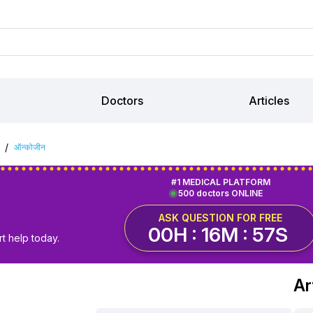
Doctors
Articles
/
ऑन्कोजीन
#1 MEDICAL PLATFORM
500 doctors ONLINE
ASK QUESTION FOR FREE
00H : 16M : 56S
t help today.
Ar