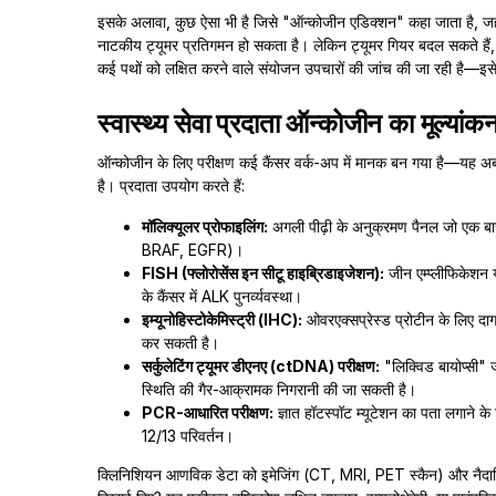
इसके अलावा, कुछ ऐसा भी है जिसे "ऑन्कोजीन एडिक्शन" कहा जाता है, जहां
नाटकीय ट्यूमर प्रतिगमन हो सकता है। लेकिन ट्यूमर गियर बदल सकते हैं, 
कई पथों को लक्षित करने वाले संयोजन उपचारों की जांच की जा रही है—इसे ब
स्वास्थ्य सेवा प्रदाता ऑन्कोजीन का मूल्यांकन
ऑन्कोजीन के लिए परीक्षण कई कैंसर वर्क-अप में मानक बन गया है—यह अब 
है। प्रदाता उपयोग करते हैं:
मॉलिक्यूलर प्रोफाइलिंग:
अगली पीढ़ी के अनुक्रमण पैनल जो एक बार म
BRAF, EGFR)।
FISH (फ्लोरोसेंस इन सीटू हाइब्रिडाइजेशन):
जीन एम्प्लीफिकेशन य
के कैंसर में ALK पुनर्व्यवस्था।
इम्यूनोहिस्टोकेमिस्ट्री (IHC):
ओवरएक्सप्रेस्ड प्रोटीन के लिए दाग
कर सकती है।
सर्कुलेटिंग ट्यूमर डीएनए (ctDNA) परीक्षण:
"लिक्विड बायोप्सी" ज
स्थिति की गैर-आक्रामक निगरानी की जा सकती है।
PCR-आधारित परीक्षण:
ज्ञात हॉटस्पॉट म्यूटेशन का पता लगाने
12/13 परिवर्तन।
क्लिनिशियन आणविक डेटा को इमेजिंग (CT, MRI, PET स्कैन) और नैदानिक नि