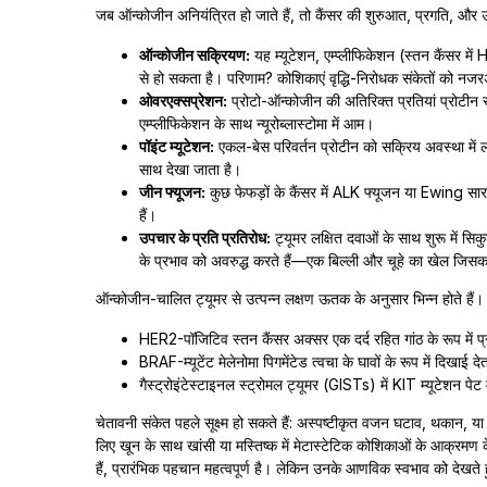
जब ऑन्कोजीन अनियंत्रित हो जाते हैं, तो कैंसर की शुरुआत, प्रगति, और उपचा
ऑन्कोजीन सक्रियण:
यह म्यूटेशन, एम्प्लीफिकेशन (स्तन कैंसर में
से हो सकता है। परिणाम? कोशिकाएं वृद्धि-निरोधक संकेतों को नजर
ओवरएक्सप्रेशन:
प्रोटो-ऑन्कोजीन की अतिरिक्त प्रतियां प्रोटीन 
एम्प्लीफिकेशन के साथ न्यूरोब्लास्टोमा में आम।
पॉइंट म्यूटेशन:
एकल-बेस परिवर्तन प्रोटीन को सक्रिय अवस्था में लॉ
साथ देखा जाता है।
जीन फ्यूजन:
कुछ फेफड़ों के कैंसर में ALK फ्यूजन या Ewing सारको
हैं।
उपचार के प्रति प्रतिरोध:
ट्यूमर लक्षित दवाओं के साथ शुरू में सिक
के प्रभाव को अवरुद्ध करते हैं—एक बिल्ली और चूहे का खेल जिसक
ऑन्कोजीन-चालित ट्यूमर से उत्पन्न लक्षण ऊतक के अनुसार भिन्न होते हैं
HER2-पॉजिटिव स्तन कैंसर अक्सर एक दर्द रहित गांठ के रूप में
BRAF-म्यूटेंट मेलेनोमा पिगमेंटेड त्वचा के घावों के रूप में दिखाई 
गैस्ट्रोइंटेस्टाइनल स्ट्रोमल ट्यूमर (GISTs) में KIT म्यूटेशन पे
चेतावनी संकेत पहले सूक्ष्म हो सकते हैं: अस्पष्टीकृत वजन घटाव, थकान, या 
लिए खून के साथ खांसी या मस्तिष्क में मेटास्टेटिक कोशिकाओं के आक्रमण के
हैं, प्रारंभिक पहचान महत्वपूर्ण है। लेकिन उनके आणविक स्वभाव को देखते हु