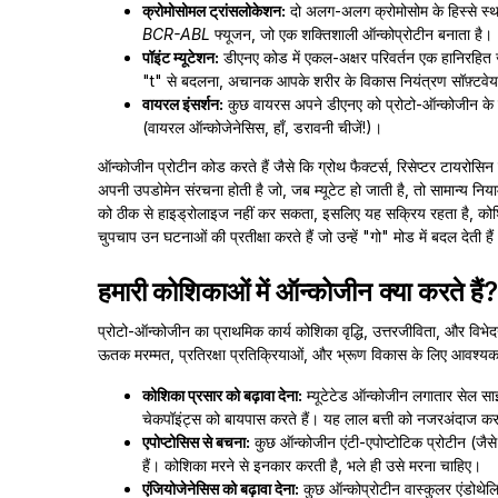
क्रोमोसोमल ट्रांसलोकेशन:
दो अलग-अलग क्रोमोसोम के हिस्से स्थ
BCR-ABL
फ्यूजन, जो एक शक्तिशाली ऑन्कोप्रोटीन बनाता है।
पॉइंट म्यूटेशन:
डीएनए कोड में एकल-अक्षर परिवर्तन एक हानिरहित
"t" से बदलना, अचानक आपके शरीर के विकास नियंत्रण सॉफ़्टवेयर 
वायरल इंसर्शन:
कुछ वायरस अपने डीएनए को प्रोटो-ऑन्कोजीन के बगल
(वायरल ऑन्कोजेनेसिस, हाँ, डरावनी चीजें!)।
ऑन्कोजीन प्रोटीन कोड करते हैं जैसे कि ग्रोथ फैक्टर्स, रिसेप्टर टायरोसिन कि
अपनी उपडोमेन संरचना होती है जो, जब म्यूटेट हो जाती है, तो सामान्य न
को ठीक से हाइड्रोलाइज नहीं कर सकता, इसलिए यह सक्रिय रहता है, कोशिकाओ
चुपचाप उन घटनाओं की प्रतीक्षा करते हैं जो उन्हें "गो" मोड में बदल देती है
हमारी कोशिकाओं में ऑन्कोजीन क्या करते हैं?
प्रोटो-ऑन्कोजीन का प्राथमिक कार्य कोशिका वृद्धि, उत्तरजीविता, और विभेदन
ऊतक मरम्मत, प्रतिरक्षा प्रतिक्रियाओं, और भ्रूण विकास के लिए आवश्यक होते
कोशिका प्रसार को बढ़ावा देना:
म्यूटेटेड ऑन्कोजीन लगातार सेल साइक
चेकपॉइंट्स को बायपास करते हैं। यह लाल बत्ती को नजरअंदाज करके
एपोप्टोसिस से बचना:
कुछ ऑन्कोजीन एंटी-एपोप्टोटिक प्रोटीन (जैस
हैं। कोशिका मरने से इनकार करती है, भले ही उसे मरना चाहिए।
एंजियोजेनेसिस को बढ़ावा देना:
कुछ ऑन्कोप्रोटीन वास्कुलर एंडोथेल