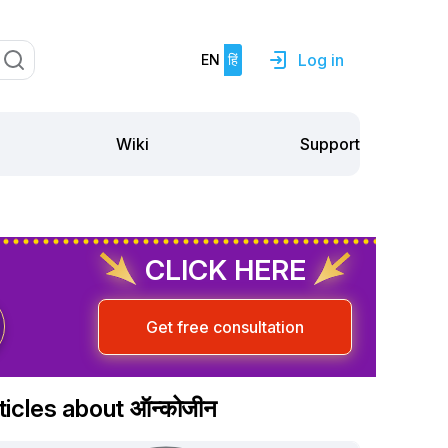
Log in
EN
हिं
Support
Wiki
CLICK HERE
Get free consultation
ticles about ऑन्कोजीन