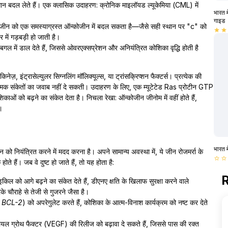
ान बदल लेते हैं। एक क्लासिक उदाहरण: क्रोनिक माइलॉयड ल्यूकेमिया (CML) में
भारत म
गाइड
 जीन को एक समस्याग्रस्त ऑन्कोजीन में बदल सकता है—जैसे सही स्थान पर "c" को
star
star
में गड़बड़ी हो जाती है।
 में डाल देते हैं, जिससे ओवरएक्सप्रेशन और अनियंत्रित कोशिका वृद्धि होती है
नेज़, इंट्रासेल्युलर सिग्नलिंग मॉलिक्यूल्स, या ट्रांसक्रिप्शन फैक्टर्स। प्रत्येक की
ियामक संकेतों का जवाब नहीं दे सकती। उदाहरण के लिए, एक म्यूटेटेड Ras प्रोटीन GTP
ं को बढ़ने का संकेत देता है। निचला रेखा: ऑन्कोजीन जीनोम में वहीं होते हैं,
ं।
भारत म
 को नियंत्रित करने में मदद करना है। अपने सामान्य अवस्था में, ये जीन रोजमर्रा के
star_border
star_border
 हैं। जब वे दुष्ट हो जाते हैं, तो यह होता है:
R
िल को आगे बढ़ने का संकेत देते हैं, डीएनए क्षति के खिलाफ सुरक्षा करने वाले
 चौराहे से तेजी से गुजरने जैसा है।
े
BCL-2
) को अपरेगुलेट करते हैं, कोशिका के आत्म-विनाश कार्यक्रम को नष्ट कर देते
ियल ग्रोथ फैक्टर (VEGF) की रिलीज को बढ़ावा दे सकते हैं, जिससे पास की रक्त