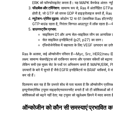
ERK को फॉस्फोराइलेट करता है। यह MAPK कैस्केड अंततः न्यूक्लि
फीडबैक और टर्मिनेशन:
सामान्य रूप से, Ras में अंतर्निहित GTPa
होती है, जो GTP को वापस GDP में हाइड्रोलाइज करते हैं, Ras
म्यूटेशन-प्रेरित दृढ़ता:
कोडोन 12 या 61 (क्लासिक Ras हॉटस्पॉट
GTP-बाउंड रहता है, निरंतर सिग्नल आउटपुट में लॉक रहता है—ज
डाउनस्ट्रीम प्रभाव:
साइक्लिन D1 और अन्य सेल-साइकिल जीन का अत्यधिक ट्
सेल साइकिल इनहिबिटर्स (p21, p27) का दमन।
एंजियोजेनेसिस में सहायता के लिए VEGF उत्पादन का उत्
Ras के अलावा, कई ऑन्कोजीन परिवार हैं—Myc, Src, HER2/neu (ErbB
लक्ष्य: सामान्य चेकपॉइंट्स को दरकिनार करना और प्रसार संकेतों को बढ़ाना।
लेकिन सभी एक मुख्य सेट के पथों पर अभिसरण करते हैं: MAPK/
उपचारों के बारे में सुनते हैं जैसे EGFR इनहिबिटर्स या BRAF ब्लॉकर्स, 
कर रहे हैं।
दिलचस्प बात यह है कि उभरते शोध से पता चलता है कि ऑन्कोजीन प्रतिरक्
इम्यूनोसप्रेसिव ट्यूमर माइक्रोएनवायरनमेंट बनाते हैं जो टी कोशिकाओं को 
कोशिकाओं को बढ़ने नहीं देता; यह ट्यूमर को खुलेआम छिपने में मदद करता 
ऑन्कोजीन को कौन सी समस्याएं प्रभावित क