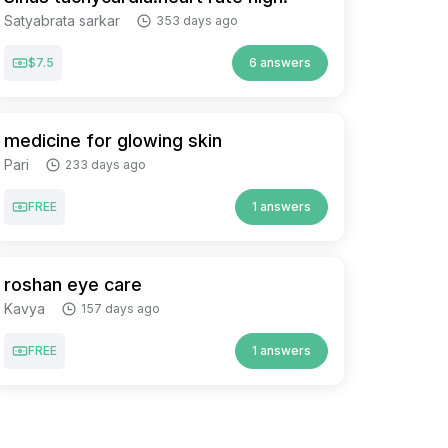
Satyabrata sarkar
353 days ago
$7.5
6 answers
medicine for glowing skin
Pari
233 days ago
FREE
1 answers
roshan eye care
Kavya
157 days ago
FREE
1 answers