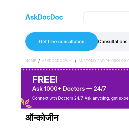
AskDocDoc
Get free consultation
Consultations
/
/
HOME
ASKDOCDOCWIKI
ANATOMY AND PHYSIOLOGY
FREE!
Ask 1000+ Doctors — 24/7
Connect with Doctors 24/7. Ask anything, get exper
ऑन्कोजीन