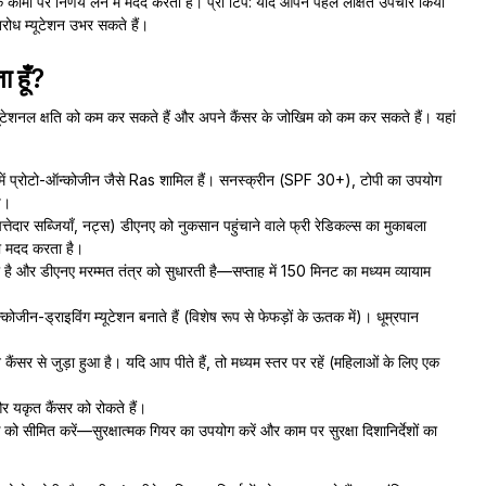
क कीमो पर निर्णय लेने में मदद करता है। प्रो टिप: यदि आपने पहले लक्षित उपचार किया
तिरोध म्यूटेशन उभर सकते हैं।
 हूँ?
टेशनल क्षति को कम कर सकते हैं और अपने कैंसर के जोखिम को कम कर सकते हैं। यहां
में प्रोटो-ऑन्कोजीन जैसे Ras शामिल हैं। सनस्क्रीन (SPF 30+), टोपी का उपयोग
च।
ी पत्तेदार सब्जियाँ, नट्स) डीएनए को नुकसान पहुंचाने वाले फ्री रेडिकल्स का मुकाबला
़ा मदद करता है।
 और डीएनए मरम्मत तंत्र को सुधारती है—सप्ताह में 150 मिनट का मध्यम व्यायाम
्कोजीन-ड्राइविंग म्यूटेशन बनाते हैं (विशेष रूप से फेफड़ों के ऊतक में)। धूम्रपान
ैंसर से जुड़ा हुआ है। यदि आप पीते हैं, तो मध्यम स्तर पर रहें (महिलाओं के लिए एक
 यकृत कैंसर को रोकते हैं।
र्क को सीमित करें—सुरक्षात्मक गियर का उपयोग करें और काम पर सुरक्षा दिशानिर्देशों का