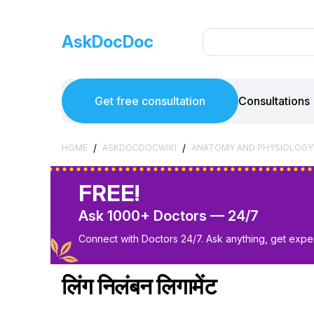
AskDocDoc
Get free consultation
Consultations
/
/
HOME
ASKDOCDOCWIKI
ANATOMY AND PHYSIOLOGY
FREE!
Ask 1000+ Doctors — 24/7
Connect with Doctors 24/7. Ask anything, get exper
लिंग निलंबन लिगामेंट