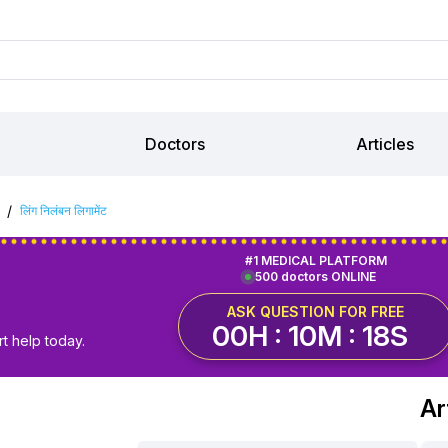
Doctors
Articles
/
लिंग निलंबन लिगामेंट
#1 MEDICAL PLATFORM
500 doctors ONLINE
ASK QUESTION FOR FREE
00H : 10M : 17S
t help today.
Ar