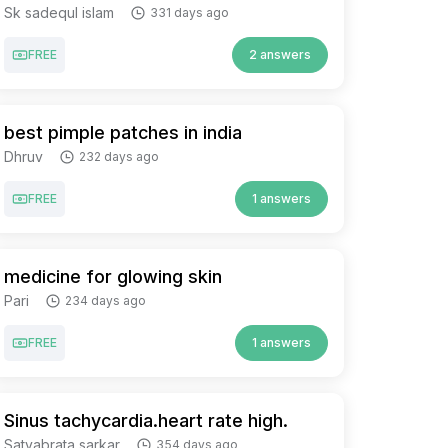
Sk sadequl islam
331 days ago
FREE
2 answers
best pimple patches in india
Dhruv
232 days ago
FREE
1 answers
medicine for glowing skin
Pari
234 days ago
FREE
1 answers
Sinus tachycardia.heart rate high.
Satyabrata sarkar
354 days ago