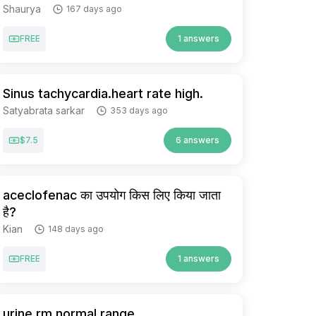
Shaurya
167 days ago
FREE
1 answers
Sinus tachycardia.heart rate high.
Satyabrata sarkar
353 days ago
$7.5
6 answers
aceclofenac का उपयोग किस लिए किया जाता
है?
Kian
148 days ago
FREE
1 answers
urine rm normal range