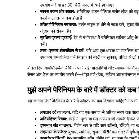
उपयोग करें या हर 30–40 मिनट में खड़े हो जाएं।
स्वस्थ वजन और आहार:
अतिरिक्त वजन पेल्विक फ्लोर लोड को बढ़ा
करने वाला तनाव कम होता है।
उचित पेरिनियल स्वच्छता:
हल्के साबुन से धीरे से साफ करें, सूखा प
संदूषण को रोकता है।
सुरक्षित प्रसव प्रथाएँ:
देर से गर्भावस्था में पेरिनियल मालिश आँसू
करें।
उच्च-प्रभाव ओवरकिल से बचें:
यदि आप एक धावक या साइकिल चालक है
उपकरण समायोजित करें (बाइक की काठी का झुकाव, उचित फिट)
बोनस टिप: बायोफीडबैक थेरेपी आपको सही मांसपेशियों और व्यायाम की तीव्र
सेंसर और ऐप्स का उपयोग करते हैं—थोड़ा हाई-टेक, लेकिन आश्चर्यजनक र
मुझे अपने पेरिनियम के बारे में डॉक्टर को क
यह जानना कि "पेरिनियम के बारे में डॉक्टर को कब दिखाना चाहिए" आपक
लगातार दर्द या जलन:
यदि यह एक सप्ताह से अधिक समय तक आराम, ब
अनियंत्रित रिसाव:
कोई भी मूत्र या मल असंयम जो आपके दैनिक जी
दृश्यमान गांठ या उभार:
विशेष रूप से यदि आप खाँसते, छींकते, या 
संक्रमण के संकेत:
बुखार, लालिमा, सूजन, पेरिनियल क्षेत्र में दुर्गंधय
प्रसवोत्तर चिंताएँ:
गैर-उपचारित आँसू, गंभीर दर्द, या जन्म के हफ्तों