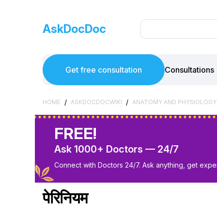
AskDocDoc
Get free consultation
Consultations
/
/
HOME
ASKDOCDOCWIKI
ANATOMY AND PHYSIOLOGY
FREE!
Ask 1000+ Doctors — 24/7
Connect with Doctors 24/7. Ask anything, get exper
पेरिनियम