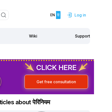
Log in
EN
हिं
Support
Wiki
CLICK HERE
Get free consultation
ticles about पेरिनियम