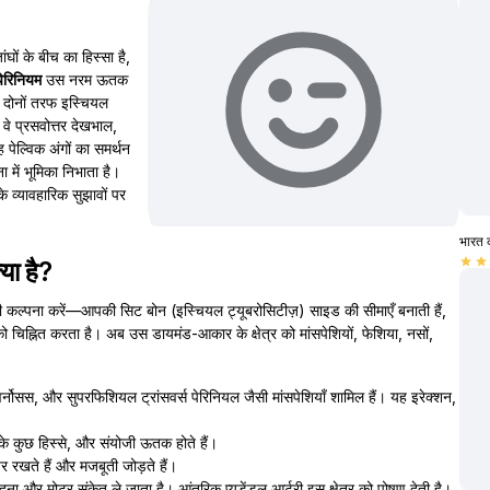
घों के बीच का हिस्सा है,
पेरिनियम
उस नरम ऊतक
और दोनों तरफ इस्चियल
 वे प्रसवोत्तर देखभाल,
 यह पेल्विक अंगों का समर्थन
 में भूमिका निभाता है।
े व्यावहारिक सुझावों पर
भारत 
star
star
या है?
े की कल्पना करें—आपकी सिट बोन (इस्चियल ट्यूबरोसिटीज़) साइड की सीमाएँ बनाती हैं,
ो चिह्नित करता है। अब उस डायमंड-आकार के क्षेत्र को मांसपेशियों, फेशिया, नसों,
्नोसस, और सुपरफिशियल ट्रांसवर्स पेरिनियल जैसी मांसपेशियाँ शामिल हैं। यह इरेक्शन,
नी के कुछ हिस्से, और संयोजी ऊतक होते हैं।
 रखते हैं और मजबूती जोड़ते हैं।
ेदना और मोटर संकेत ले जाता है। आंतरिक प्यूडेंडल आर्टरी इस क्षेत्र को पोषण देती है।