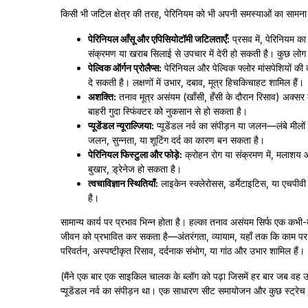
किसी भी जटिल क्षेत्र की तरह, पेरिनियम को भी अपनी समस्याओं का सामना क
पेरिनियल आँसू और एपिसियोटॉमी जटिलताएँ:
प्रसव में, पेरिनियम 
संक्रमण या खराब सिलाई से उपचार में देरी हो सकती है। कुछ लोग म
पेल्विक ऑर्गन प्रोलैप्स:
पेरिनियल और पेल्विक फ्लोर मांसपेशियों की
दे सकती है। लक्षणों में उभार, दबाव, मूत्र हिचकिचाहट शामिल हैं।
अशक्ति:
तनाव मूत्र असंयम (खाँसी, हँसी के दौरान रिसाव) अक्सर क
बाहरी गुदा स्फिंक्टर को नुकसान से हो सकता है।
प्यूडेंडल न्यूराल्जिया:
प्यूडेंडल नर्व का संपीड़न या जलन—लंबे मीलों
जलन, सुन्नता, या शूटिंग दर्द का कारण बन सकता है।
पेरिनियल फिस्टुला और फोड़े:
क्रोहन रोग या संक्रमण में, मलाशय और
बुखार, ड्रेनेज हो सकता है।
त्वचाविज्ञान स्थितियाँ:
लाइकेन स्क्लेरोसस, डर्मेटाइटिस, या एचपीवी 
है।
सामान्य कार्य पर प्रभाव भिन्न होता है। हल्का तनाव असंयम सिर्फ एक कभी-कभ
जीवन को प्रभावित कर सकता है—अंतरंगता, व्यायाम, यहाँ तक कि काम पर आरा
परिवर्तन, अस्पष्टीकृत रिसाव, दर्दनाक संभोग, या गांठ और उभार शामिल हैं।
(मैंने एक बार एक साइकिल चालक के ब्लॉग को पढ़ा जिसमें हर बार जब व
प्यूडेंडल नर्व का संपीड़न था। एक साधारण सीट समायोजन और कुछ स्ट्रेच 