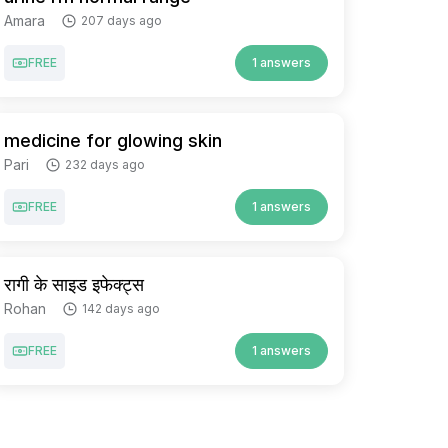
Amara
207 days ago
FREE
1 answers
medicine for glowing skin
Pari
232 days ago
FREE
1 answers
रागी के साइड इफेक्ट्स
Rohan
142 days ago
FREE
1 answers