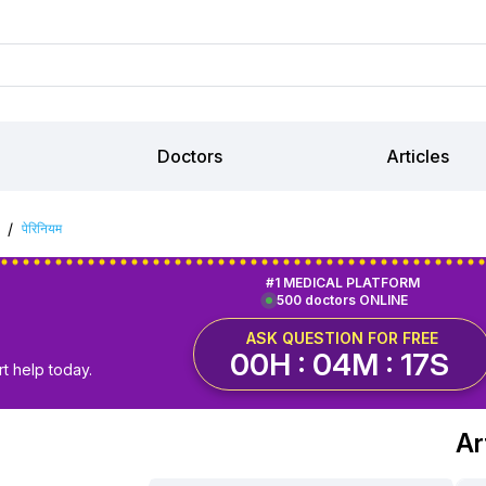
Doctors
Articles
/
पेरिनियम
#1 MEDICAL PLATFORM
500 doctors ONLINE
ASK QUESTION FOR FREE
00H : 04M : 16S
t help today.
Ar