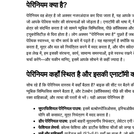
पेरिनियम क्या है?
पेरिनियम वह क्षेत्र है जो अक्सर नजरअंदाज कर दिया जाता है, यह आपके जां
जो आपके पेल्विस फ्लोर की संरचनाओं को जोड़ता है। एनाटॉमी की भाषा में,
क्षेत्र को संदर्भित करता है जो सामने प्यूबिक सिम्फिसिस, पीछे कॉक्सिक्स 
ट्यूबरोसिटीज़ से घिरा होता है। लोग अक्सर "पेरिनियम क्या है" पूछते हैं जब
पेल्विक स्वास्थ्य, या यौन कार्य के बारे में पढ़ते हैं। यह महत्वपूर्ण है क्योंकि
करता है, मूत्र और मल को नियंत्रित करने में मदद करता है, और यौन संवेदना
इस लेख में, हम इसकी संरचना, कार्य, सामान्य समस्याओं, इसे स्वस्थ रखने क
चर्चा करेंगे—और यकीन मानिए, इसमें आपके सोचने से कहीं ज्यादा है।
पेरिनियम कहाँ स्थित है और इसकी एनाटॉमी क्
सोच रहे हैं कि पेरिनियम वास्तव में कहाँ बैठता है? बाइक की सीट पर बैठन
प्यूबिक सिम्फिसिस सामने बैठता है, और टेलबोन (कॉक्सिक्स) पीछे की सीमा क
रक्त वाहिकाओं, और त्वचा की परतों से भरें। यही आपका पेरिनियम है!
सुपरफिशियल पेरिनियल पाउच:
इसमें बल्बोस्पोंजिओसस, इस्चिओकैवर
योनि की कसावट, मूत्र नियंत्रण में मदद करता है।
डीप पेरिनियल पाउच:
इसमें बाहरी मूत्रमार्गीय स्फिंक्टर, लेवेटर ए
फेशियल लेयर्स:
कोल्स फेशिया और डार्टोस फेशिया चीजों को जगह पर
नसें और वाहिकाएँ:
प्यूडेंडल नर्व (S2–S4) यहाँ का राजा है, जो संव