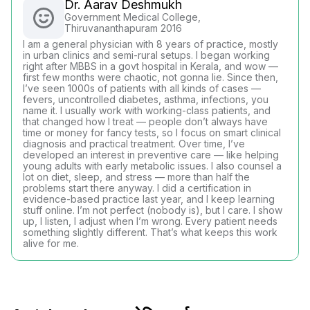
Dr. Aarav Deshmukh
Government Medical College,
Thiruvananthapuram 2016
I am a general physician with 8 years of practice, mostly
in urban clinics and semi-rural setups. I began working
right after MBBS in a govt hospital in Kerala, and wow —
first few months were chaotic, not gonna lie. Since then,
I’ve seen 1000s of patients with all kinds of cases —
fevers, uncontrolled diabetes, asthma, infections, you
name it. I usually work with working-class patients, and
that changed how I treat — people don’t always have
time or money for fancy tests, so I focus on smart clinical
diagnosis and practical treatment. Over time, I’ve
developed an interest in preventive care — like helping
young adults with early metabolic issues. I also counsel a
lot on diet, sleep, and stress — more than half the
problems start there anyway. I did a certification in
evidence-based practice last year, and I keep learning
stuff online. I’m not perfect (nobody is), but I care. I show
up, I listen, I adjust when I’m wrong. Every patient needs
something slightly different. That’s what keeps this work
alive for me.