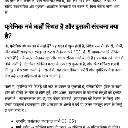
यह कैसे काम करती है, आम समस्याएं क्या हैं, और कब मदद लेनी चाहिए। तैयार हैं?
चलिए व्यावहारिक और प्रमाण-आधारित जानकारी पर चलते हैं, बिना रोबोट जैसी भाषा
के।
फ्रेनिक नर्व कहाँ स्थित है और इसकी संरचना क्या
है?
तो,
फ्रेनिक नर्व
वास्तव में कहाँ है? यह गर्दन में शुरू होती है, विशेष रूप से तीसरी, चौथी,
और पांचवीं सर्वाइकल स्पाइनल रूट्स से (याद रखें "C3, 4, 5 डायफ्राम को जीवित
रखते हैं")। ये रूट्स मिलकर दाएं और बाएं फ्रेनिक नर्व्स बनाते हैं। प्रत्येक नर्व गर्दन से
नीचे जाती है, एंटीरियर स्केलिन मसल के ऊपर से गुजरती है, और फिर थोरैक्स (छाती
की गुहा) में प्रवेश करती है। रास्ते में, यह सबक्लेवियन आर्टरी और सुपीरियर वेना कावा
जैसे बड़े रक्त वाहिकाओं के साथ चलती है।
छाती में, फ्रेनिक नर्व फेफड़े की जड़ के सामने से गुजरती है, पेरिकार्डियम (दिल के चारों
ओर की थैली) के नीचे से होती हुई, और अंततः डायफ्राम के मांसपेशी तंतुओं को इनर्वेट
करती है। संरचनात्मक रूप से, यह मोटर फाइबर्स (डायफ्राम को हिलाने के लिए) और
सेंसरी फाइबर्स (डायफ्राम और आसपास के क्षेत्रों में दर्द या जलन महसूस करने के लिए)
से बनी होती है।
उत्पत्ति:
सर्वाइकल स्पाइनल नर्व्स C3–C5।
मार्ग:
गर्दन → स्केलिन मसल के ऊपर → थोरैक्स में → पेरिकार्डियम के नीचे।