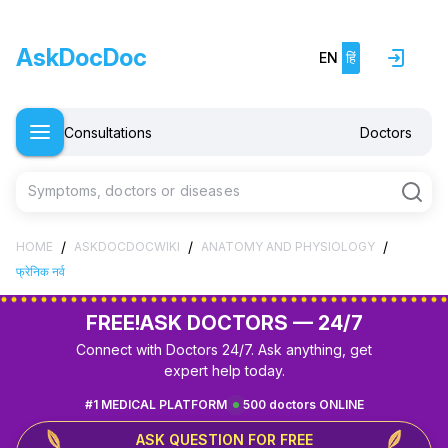
AskDocDoc
EN
हिं
Consultations
Doctors
Symptoms, doctors or diseases
/
/
/
HOME
ASKDOCDOCWIKI
ANATOMY AND PHYSIOLOGY
फ्रेनिक नर्व
FREE!
ASK DOCTORS — 24/7
Connect with Doctors 24/7. Ask anything, get
expert help today.
#1 MEDICAL PLATFORM
500 doctors ONLINE
ASK QUESTION FOR FREE