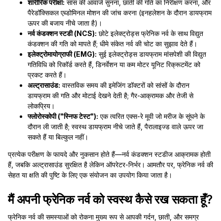
शारीरिक परीक्षा:
सांस की आवाजें सुनना, छाती की गति का निरीक्षण करना, और
पैरेडॉक्सिकल एब्डोमिनल मोशन की जांच करना (इनहलेशन के दौरान डायफ्राम
ऊपर की बजाय नीचे जाता है)।
नर्व कंडक्शन स्टडी (NCS):
छोटे इलेक्ट्रोड्स फ्रेनिक नर्व के साथ विद्युत
कंडक्शन की गति को मापते हैं; धीमे संकेत नर्व की चोट का सुझाव देते हैं।
इलेक्ट्रोमायोग्राफी (EMG):
सुई इलेक्ट्रोड्स डायफ्राम मांसपेशी की विद्युत
गतिविधि को रिकॉर्ड करते हैं, डिनर्वेशन या कम मोटर यूनिट रिक्रूटमेंट को
प्रकट करते हैं।
अल्ट्रासाउंड:
वास्तविक समय की इमेजिंग डॉक्टरों को सांसों के दौरान
डायफ्राम की गति और मोटाई देखने देती है; गैर-आक्रामक और तेजी से
लोकप्रिय।
फ्लोरोस्कोपी ("स्निफ टेस्ट"):
एक त्वरित एक्स-रे मूवी जो मरीज के सूंघने के
दौरान ली जाती है; स्वस्थ डायफ्राम नीचे जाते हैं, पैरालाइज्ड वाले ऊपर जा
सकते हैं या बिल्कुल नहीं।
प्रत्येक परीक्षण के फायदे और नुकसान होते हैं—नर्व कंडक्शन स्टडीज आक्रामक होती
हैं, जबकि अल्ट्रासाउंड सुरक्षित है लेकिन ऑपरेटर-निर्भर। आमतौर पर, फ्रेनिक नर्व की
सेहत या क्षति की पुष्टि के लिए एक संयोजन का उपयोग किया जाता है।
मैं अपनी फ्रेनिक नर्व को स्वस्थ कैसे रख सकता हूँ?
फ्रेनिक नर्व की समस्याओं को रोकना मुख्य रूप से आपकी गर्दन, छाती, और समग्र