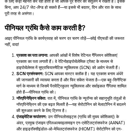
के लिए कड़ी मेहनत कर रही होती है जो आपके पूरे शरीर को संतुलन में रखती है। इसके
बिना, आप 24/7 जेट-लैग्ड हो सकते हैं—या इससे भी बदतर, दिन और रात के साथ
पूरी तरह से असंगत।
पीनियल ग्रंथि कैसे काम करती है?
आइए पीनियल ग्रंथि के कार्यप्रवाह को चरण दर चरण तोड़ें—कोई पीएचडी की जरूरत
नहीं, वादा!
प्रकाश का पता लगाना:
आपकी आंखों में विशेष रेटिनल गैंग्लियन कोशिकाएं
प्रकाश का पता लगाती हैं। वे रेटिनोहाइपोथैलेमिक ट्रैक्ट के माध्यम से
हाइपोथैलेमस में सुप्राचियास्मैटिक न्यूक्लियस (SCN) को आवेग भेजती हैं।
SCN प्रसंस्करण:
SCN आपका मास्टर क्लॉक है। यह प्रकाश बनाम अंधेरे
की जानकारी की व्याख्या करता है और फिर संकेत भेजता है—एक बहु-सिनैप्टिक
मार्ग के माध्यम से जिसमें पैरावेंट्रिकुलर न्यूक्लियस और सर्वाइकल गैंग्लिया शामिल
होते हैं—पीनियल ग्रंथि को।
नॉरएपिनेफ्रिन संकेत:
रात में, पीनियल ग्रंथि के न्यूरॉन्स को सहानुभूति तंतुओं से
नॉरएपिनेफ्रिन की एक बढ़त मिलती है—यह सेरोटोनिन को मेलाटोनिन में बदलने
की शुरुआत करने के लिए ट्रिगर है।
एंजाइमेटिक रूपांतरण:
उन पीनियलोसाइट्स (ग्रंथि की मुख्य कोशिकाएं) के
अंदर, प्रमुख एंजाइम एरिलअल्काइलामाइन एन-एसेटिलट्रांसफरेज (AANAT)
और हाइड्रॉक्सीइंडोल-ओ-मेथिलट्रांसफरेज (HIOMT) सेरोटोनिन को एन-