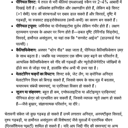
पीनियल सिस्ट:
ये तरल से भरी थैलियां एमआरआई स्कैन पर 2–4% आबादी में
दिखाई देती हैं। अधिकांश हानिरहित और लक्षणहीन होते हैं, लेकिन बड़े सिस्ट
(>1 सेमी) पास की संरचनाओं पर दबाव डाल सकते हैं और सिरदर्द, दृष्टि में
गड़बड़ी, या रुकावट हाइड्रोसेफालस (कभी-कभी) का कारण बन सकते हैं।
पीनियल ट्यूमर:
जर्मिनोमा या पीनोसाइटोमा दुर्लभ लेकिन गंभीर होते हैं। लक्षण
द्रव्यमान प्रभाव के आधार पर भिन्न होते हैं—डबल दृष्टि (पैरिनॉड सिंड्रोम),
सिरदर्द, हार्मोनल असंतुलन, या यहां तक कि "सनसेट आईज" (डाउनवर्ड गेज
पाल्सी)।
कैल्सिफिकेशन:
अक्सर "ब्रेन सैंड" कहा जाता है, पीनियल कैल्सिफिकेशन उम्र
के साथ बढ़ता है। जबकि यह ज्यादातर एक सौम्य उम्र बढ़ने का परिवर्तन है,
अत्यधिक कैल्सिफिकेशन को नींद की गड़बड़ी और न्यूरोडीजेनेरेटिव जोखिमों से
ढीले रूप से जोड़ा गया है, हालांकि शोध अभी भी उभर रहा है।
मेलाटोनिन चक्रों का विघटन:
शिफ्ट वर्क, जेट लैग, या क्रोनिक अनिद्रा
मेलाटोनिन रिदम को बिगाड़ सकते हैं, जिससे समय के साथ मूड में बदलाव,
चयापचय संबंधी समस्याएं, या प्रतिरक्षा विकार हो सकते हैं।
सूजन या संक्रमण:
बहुत ही कम, एन्सेफलाइटिस या ऑटोइम्यून प्रक्रियाएं
पीनियल क्षेत्र को प्रभावित कर सकती हैं, जिससे व्यापक न्यूरो लक्षण हो सकते
हैं—जैसे बुखार, संज्ञानात्मक परिवर्तन, या दौरे।
चेतावनी संकेत जो कुछ गड़बड़ हो सकते हैं उनमें लगातार अनिद्रा, अस्पष्टीकृत सिरदर्द,
दृश्य गड़बड़ी, या हार्मोनल असंतुलन की विशेषताएं जैसे युवाओं में प्रारंभिक यौवन
(प्रिकॉशियस प्यूबर्टी) शामिल हो सकते हैं। यदि आप जिद्दी नींद की समस्याएं या अन्य