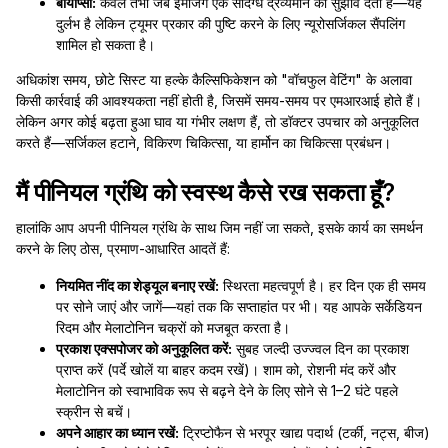
बायोप्सी:
केवल तभी जब इमेजिंग एक संदिग्ध द्रव्यमान का सुझाव देती है—यह
दुर्लभ है लेकिन ट्यूमर प्रकार की पुष्टि करने के लिए न्यूरोसर्जिकल सैंपलिंग
शामिल हो सकता है।
अधिकांश समय, छोटे सिस्ट या हल्के कैल्सिफिकेशन को "वॉचफुल वेटिंग" के अलावा
किसी कार्रवाई की आवश्यकता नहीं होती है, जिसमें समय-समय पर एमआरआई होते हैं।
लेकिन अगर कोई बढ़ता हुआ घाव या गंभीर लक्षण हैं, तो डॉक्टर उपचार को अनुकूलित
करते हैं—सर्जिकल हटाने, विकिरण चिकित्सा, या हार्मोन का चिकित्सा प्रबंधन।
मैं पीनियल ग्रंथि को स्वस्थ कैसे रख सकता हूँ?
हालांकि आप अपनी पीनियल ग्रंथि के साथ जिम नहीं जा सकते, इसके कार्य का समर्थन
करने के लिए ठोस, प्रमाण-आधारित आदतें हैं:
नियमित नींद का शेड्यूल बनाए रखें:
स्थिरता महत्वपूर्ण है। हर दिन एक ही समय
पर सोने जाएं और जागें—यहां तक कि सप्ताहांत पर भी। यह आपके सर्केडियन
रिदम और मेलाटोनिन चक्रों को मजबूत करता है।
प्रकाश एक्सपोजर को अनुकूलित करें:
सुबह जल्दी उज्ज्वल दिन का प्रकाश
प्राप्त करें (पर्दे खोलें या बाहर कदम रखें)। शाम को, रोशनी मंद करें और
मेलाटोनिन को स्वाभाविक रूप से बढ़ने देने के लिए सोने से 1–2 घंटे पहले
स्क्रीन से बचें।
अपने आहार का ध्यान रखें:
ट्रिप्टोफैन से भरपूर खाद्य पदार्थ (टर्की, नट्स, बीज)