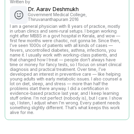
Written by
Dr. Aarav Deshmukh
Government Medical College,
Thiruvananthapuram 2016
I am a general physician with 8 years of practice, mostly
in urban clinics and semi-rural setups. I began working
right after MBBS in a govt hospital in Kerala, and wow —
first few months were chaotic, not gonna lie. Since then,
I’ve seen 1000s of patients with all kinds of cases —
fevers, uncontrolled diabetes, asthma, infections, you
name it. I usually work with working-class patients, and
that changed how I treat — people don’t always have
time or money for fancy tests, so I focus on smart clinical
diagnosis and practical treatment. Over time, I’ve
developed an interest in preventive care — like helping
young adults with early metabolic issues. I also counsel a
lot on diet, sleep, and stress — more than half the
problems start there anyway. I did a certification in
evidence-based practice last year, and I keep learning
stuff online. I’m not perfect (nobody is), but I care. I show
up, I listen, I adjust when I’m wrong. Every patient needs
something slightly different. That’s what keeps this work
alive for me.