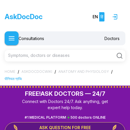
AskDocDoc
EN
हिं
Consultations
Doctors
Symptoms, doctors or diseases
/
/
/
HOME
ASKDOCDOCWIKI
ANATOMY AND PHYSIOLOGY
पीनियल ग्रंथि
FREE!
ASK DOCTORS — 24/7
Connect with Doctors 24/7. Ask anything, get
expert help today.
#1 MEDICAL PLATFORM
500 doctors ONLINE
ASK QUESTION FOR FREE