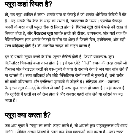
प्लूरा कहां स्थित है?
तो, यह प्लूरा आखिर है कहां? आपके पास दो फेफड़े हैं जो आपके थोरैसिक कैविटी में बैठे
हैं—यह आपके रिब केज के अंदर का स्थान है, डायफ्राम के ऊपर। प्रत्येक फेफड़ा
अपनी दो-परत वाली प्लूरल सैक से लिपटा होता है:
विसरल प्लूरा
सीधे फेफड़े की सतह से
चिपका होता है, और
पैराइटल प्लूरा
आपके छाती की दीवार, डायफ्राम, और यहां तक कि
मेडियास्टिनम (यह आपके फेफड़ों के बीच का क्षेत्र है जिसमें दिल, इसोफेगस, और बड़ी
रक्त वाहिकाएं होती हैं) की आंतरिक साइड को लाइन करता है।
इन दो पतली प्लूरल परतों के बीच
प्लूरल कैविटी
होती है, जिसमें सामान्यतः कुछ
मिलीलीटर चिकनाई वाला तरल होता है। इसे एक छोटे "गीले" स्थान की तरह समझें जो
विसरल और पैराइटल परतों को एक-दूसरे के पास से सरकने देता है जब आप सांस लेते हैं
या खांसते हैं। रक्त वाहिकाएं और छोटे लिंफेटिक्स दोनों परतों से गुजरते हैं, उन्हें शरीर
की बाकी परिसंचरण और प्रतिरक्षा प्रणाली से जोड़ते हैं। तंत्रिका अंत—खासकर
पैराइटल प्लूरा में—दर्द के संकेत ले जाते हैं अगर कुछ गलत हो जाता है। यही कारण है
कि प्लूरिसी में छाती का दर्द तेज होता है और अक्सर गहरी सांस लेने या खांसने पर बढ़
जाता है।
प्लूरा क्या करता है?
जब आप गूगल में "प्लूरा का कार्य" टाइप करते हैं, तो आपको कुछ पाठ्यपुस्तक परिभाषाएं
मिलेंगी। लेकिन असल जिंदगी में, प्लूरा कुछ बेहद महत्वपूर्ण काम करता है—कुछ स्पष्ट,