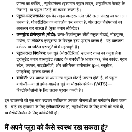
एंगल्स का ब्लंटिंग), न्यूमोथोरैक्स (दृश्यमान प्लूरल लाइन, अनुपस्थित फेफड़े के
निशान), या प्लूरल मोटाई की तलाश करती है।
प्लूरल अल्ट्रासाउंड:
एक बेडसाइड अल्ट्रासाउंड छोटे तरल संग्रह का पता लगा
सकता है, थोरासेंटेसिस का मार्गदर्शन कर सकता है, और तरल विशेषताओं का
आकलन कर सकता है (मुक्त बनाम लोकेटेड)।
कम्प्यूटेड टोमोग्राफी (सीटी):
उच्च-रिज़ॉल्यूशन सीटी प्लूरल मोटाई, नोड्यूल्स,
मासेस, या लोकेटेड इफ्यूशन्स के विस्तृत दृश्य प्रदान करता है। यह घातकता
वर्कअप या जटिल प्रस्तुतियों में महत्वपूर्ण है।
प्लूरल तरल विश्लेषण:
एक सुई (थोरासेंटेसिस) डालकर तरल का नमूना लेना
ट्रांसुडेट बनाम एक्सयूडेट (लाइट के मानदंडों के आधार पर), सेल काउंट, ग्राम
स्टेन, कल्चर, साइटोलॉजी, और अतिरिक्त बायोमार्कर (pH, ग्लूकोज,
एमाइलेज) प्रकट करता है।
बायोप्सी:
जब घातक या असामान्य प्लूरल मोटाई उत्पन्न होती है, तो प्लूरल
बायोप्सी—या तो इमेज-गाइडेड सुई या थोराकोस्कोपिक (VATS)—
हिस्टोपैथोलॉजी के लिए ऊतक प्रदान करती है।
इन उपकरणों को एक साथ रखकर व्यक्तिगत उपचार योजनाओं का मार्गदर्शन किया जाता
है—चाहे वह एम्पायमा के लिए एंटीबायोटिक्स हो, न्यूमोथोरैक्स के लिए छाती की नली हो,
या मेसोथेलियोमा के लिए कीमोथेरेपी हो।
मैं अपने प्लूरा को कैसे स्वस्थ रख सकता हूं?