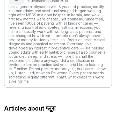
Thiruvananthapuram 2016
I am a general physician with 8 years of practice, mostly
in urban clinics and semi-rural setups. I began working
right after MBBS in a govt hospital in Kerala, and wow —
first few months were chaotic, not gonna lie. Since then,
I’ve seen 1000s of patients with all kinds of cases —
fevers, uncontrolled diabetes, asthma, infections, you
name it. I usually work with working-class patients, and
that changed how I treat — people don’t always have
time or money for fancy tests, so I focus on smart clinical
diagnosis and practical treatment. Over time, I’ve
developed an interest in preventive care — like helping
young adults with early metabolic issues. I also counsel a
lot on diet, sleep, and stress — more than half the
problems start there anyway. I did a certification in
evidence-based practice last year, and I keep learning
stuff online. I’m not perfect (nobody is), but I care. I show
up, I listen, I adjust when I’m wrong. Every patient needs
something slightly different. That’s what keeps this work
alive for me.
Articles about प्लूरा