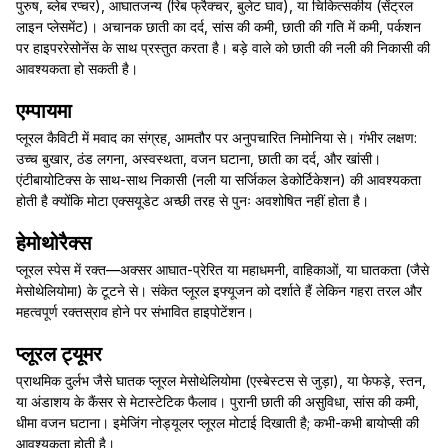
पुरुष, ब्लेब रप्चर), आघातजन्य (रिब फ्रैक्चर, बुलेट घाव), या चिकित्सकीय (सेंट्रल
लाइन प्लेसमेंट)। अचानक छाती का दर्द, सांस की कमी, छाती की गति में कमी, पर्कशन
पर हाइपररेसोनेंस के साथ प्रस्तुत करता है। बड़े वाले को छाती की नली की निकासी की
आवश्यकता हो सकती है।
एम्पायमा
प्लूरल कैविटी में मवाद का संग्रह, आमतौर पर अनुपचारित निमोनिया से। गंभीर लक्षण:
उच्च बुखार, ठंड लगना, अस्वस्थता, वजन घटाना, छाती का दर्द, और खांसी।
एंटीबायोटिक्स के साथ-साथ निकासी (नली या सर्जिकल डेकोर्टिकेशन) की आवश्यकता
होती है क्योंकि मोटा एक्सयूडेट अच्छी तरह से पुनः अवशोषित नहीं होता है।
हेमोथोरैक्स
प्लूरल स्पेस में रक्त—अक्सर आघात-प्रेरित या महाधमनी, वाहिकाओं, या घातकता (जैसे
मेसोथेलियोमा) के टूटने से। संकेत प्लूरल इफ्यूजन को दर्शाते हैं लेकिन गहरा तरल और
महत्वपूर्ण रक्तस्राव होने पर संभावित हाइपोटेंशन।
प्लूरल ट्यूमर
प्राथमिक दुर्लभ जैसे घातक प्लूरल मेसोथेलियोमा (एस्बेस्टस से जुड़ा), या फेफड़े, स्तन,
या अंडाशय के कैंसर से मेटास्टेटिक फैलाव। पुरानी छाती की असुविधा, सांस की कमी,
धीमा वजन घटाना। इमेजिंग नोड्यूलर प्लूरल मोटाई दिखाती है; कभी-कभी बायोप्सी की
आवश्यकता होती है।