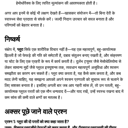
हेमोथोरैक्स के लिए त्वरित मूल्यांकन की आवश्यकता होती है।
अगर आप इनमें से कोई भी लक्षण देखते हैं—खासकर संयोजन में—तो बिना देरी के
स्वास्थ्य सेवा प्रदाता से संपर्क करें। जल्दी निदान उपचार को सरल बनाता है और
परिणामों को बेहतर बनाता है।
निष्कर्ष
संक्षेप में,
प्लूरा
सिर्फ एक शारीरिक विचार नहीं है—यह एक महत्वपूर्ण, बहु-कार्यात्मक
झिल्ली है जो फेफड़े की गति को समेटती है, दबाव संतुलन बनाए रखती है, और संक्रमण
या चोट के लिए एक प्रहरी के रूप में कार्य करती है। दुर्लभ ट्यूमर जैसे मेसोथेलियोमा से
लेकर सामान्य मुद्दों जैसे प्लूरल इफ्यूशन्स तक, व्यवधान महत्वपूर्ण असुविधा और श्वसन
समझौता का कारण बन सकते हैं। प्लूरा क्या करता है, यह कैसे काम करता है, और कब
मदद लेनी चाहिए, यह समझना आपको अपने श्वसन प्रणाली को सुचारू रूप से चलाने के
लिए सशक्त बनाता है। इसलिए अगली बार जब आप गहरी सांस लें, तो उन पतली, बहु-
कार्यात्मक प्लूरल परतों को एक मौन धन्यवाद दें—और याद रखें, उन्हें स्वस्थ रखना बाद में
कम सांस की कमी वाले क्षणों का मतलब है।
अक्सर पूछे जाने वाले प्रश्न
प्रश्न 1: प्लूरा की दो परतों को क्या कहा जाता है?
उत्तर:
विसरल प्लूरा
सीधे फेफड़ों को कवर करता है, और
पैराइटल प्लूरा
छाती की दीवार,