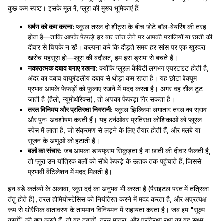
कुछ कम स्पष्ट। इसके मूल में, प्लूरा की मुख्य भूमिकाएं हैं:
घर्षण को कम करना:
प्लूरल तरल दो शीट्स के बीच छोटे बॉल-बेयरिंग की तरह
होता है—ताकि आपके फेफड़े हर बार सांस लेने पर आपकी पसलियों या छाती की
दीवार से चिपके न रहें। कल्पना करें कि दौड़ते समय हर सांस पर एक खुरदरा
खरोंच महसूस हो—प्लूरा की बदौलत, हम इस ड्रामा से बचते हैं।
नकारात्मक दबाव बनाए रखना:
क्योंकि प्लूरल कैविटी लगभग एयरटाइट होती है,
अंदर का दबाव वायुमंडलीय दबाव से थोड़ा कम रहता है। यह छोटा वैक्यूम
प्रभाव आपके फेफड़ों को फुलाए रखने में मदद करता है। अगर वह सील टूट
जाती है (हैलो, न्यूमोथोरैक्स), तो आपका फेफड़ा गिर सकता है।
तरल विनिमय और प्रतिरक्षा निगरानी:
प्लूरल झिल्लियां लगातार तरल का स्राव
और पुनः अवशोषण करती हैं। यह टर्नओवर प्रतिरक्षा कोशिकाओं को प्लूरल
स्पेस में लाता है, जो संक्रमण से लड़ने के लिए तैयार होती हैं, और मलबे या
सूजन के अणुओं को हटाती हैं।
बलों का संचार:
जब आपका डायफ्राम सिकुड़ता है या छाती की दीवार फैलती है,
तो प्लूरा उन यांत्रिक बलों को सीधे फेफड़े के ऊतक तक पहुंचाते हैं, जिससे
प्रभावी वेंटिलेशन में मदद मिलती है।
इन बड़े कर्तव्यों के अलावा, प्लूरा दर्द का अनुभव भी करता है (पैराइटल परत में तंत्रिका
तंतु होते हैं), तरल होमियोस्टेसिस को नियंत्रित करने में मदद करता है, और अप्रत्यक्ष
रूप से थोरैसिक वातावरण के तापमान विनियमन में सहायता करता है। जब हम "सूक्ष्म
कार्यों" की बात करते हैं, तो यह दबावों, तरल मात्रा, और प्रतिरक्षा रक्षा का यह सूक्ष्म