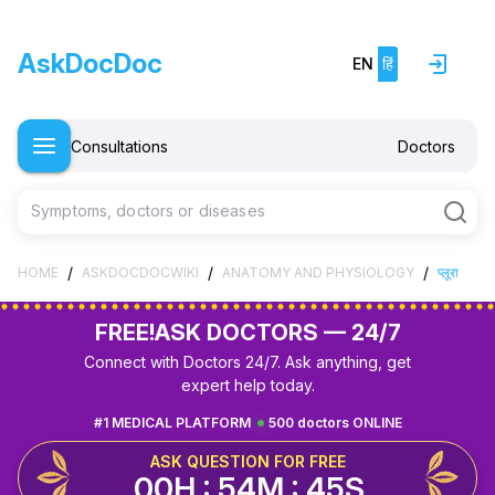
AskDocDoc
EN
हिं
Consultations
Doctors
Symptoms, doctors or diseases
/
/
/
HOME
ASKDOCDOCWIKI
ANATOMY AND PHYSIOLOGY
प्लूरा
FREE!
ASK DOCTORS — 24/7
Connect with Doctors 24/7. Ask anything, get
expert help today.
#1 MEDICAL PLATFORM
500 doctors ONLINE
ASK QUESTION FOR FREE
00H : 54M : 44S