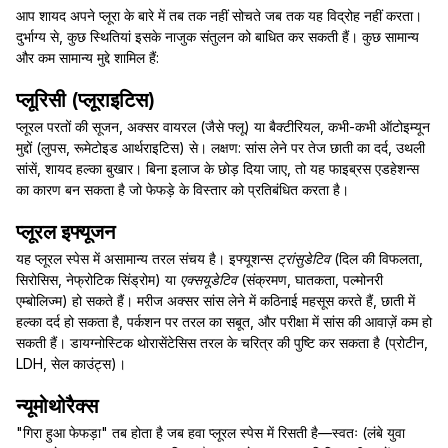
आप शायद अपने प्लूरा के बारे में तब तक नहीं सोचते जब तक यह विद्रोह नहीं करता।
दुर्भाग्य से, कुछ स्थितियां इसके नाजुक संतुलन को बाधित कर सकती हैं। कुछ सामान्य
और कम सामान्य मुद्दे शामिल हैं:
प्लूरिसी (प्लूराइटिस)
प्लूरल परतों की सूजन, अक्सर वायरल (जैसे फ्लू) या बैक्टीरियल, कभी-कभी ऑटोइम्यून
मुद्दों (लुपस, रूमेटोइड आर्थराइटिस) से। लक्षण: सांस लेने पर तेज छाती का दर्द, उथली
सांसें, शायद हल्का बुखार। बिना इलाज के छोड़ दिया जाए, तो यह फाइब्रस एडहेशन्स
का कारण बन सकता है जो फेफड़े के विस्तार को प्रतिबंधित करता है।
प्लूरल इफ्यूजन
यह प्लूरल स्पेस में असामान्य तरल संचय है। इफ्यूशन्स
ट्रांसुडेटिव
(दिल की विफलता,
सिरोसिस, नेफ्रोटिक सिंड्रोम) या
एक्सयूडेटिव
(संक्रमण, घातकता, पल्मोनरी
एम्बोलिज्म) हो सकते हैं। मरीज अक्सर सांस लेने में कठिनाई महसूस करते हैं, छाती में
हल्का दर्द हो सकता है, पर्कशन पर तरल का सबूत, और परीक्षा में सांस की आवाज़ें कम हो
सकती हैं। डायग्नोस्टिक थोरासेंटेसिस तरल के चरित्र की पुष्टि कर सकता है (प्रोटीन,
LDH, सेल काउंट्स)।
न्यूमोथोरैक्स
"गिरा हुआ फेफड़ा" तब होता है जब हवा प्लूरल स्पेस में रिसती है—स्वतः (लंबे युवा