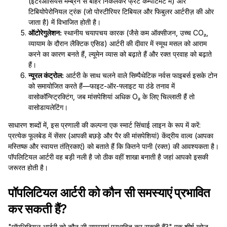
(इंटरऑसियस मेम्ब्रेन से बाहर निकलकर फ्रंट कम्पार्टमेंट में) और
टिबियोपेरोनियल ट्रंक (जो पोस्टीरियर टिबियल और फिबुलर आर्टरीज़ की ओर
जाता है) में विभाजित होती है।
ऑटोरेगुलेशन:
स्थानीय चयापचय कारक (जैसे कम ऑक्सीजन, उच्च CO₂,
व्यायाम के दौरान लैक्टिक एसिड) आर्टरी की दीवार में स्मूथ मसल को आराम
करने का कारण बनते हैं, ल्यूमेन व्यास को बढ़ाते हैं और रक्त प्रवाह को बढ़ाते
हैं।
न्यूरल कंट्रोल:
आर्टरी के साथ चलने वाले सिम्पैथेटिक नर्वस फाइबर्स इसके टोन
को समायोजित करते हैं—फाइट-ऑर-फ्लाइट या ठंडे तनाव में
वासोकॉन्स्ट्रिक्टिंग, जब मांसपेशियां अधिक O₂ के लिए चिल्लाती हैं तो
वासोडायलेटिंग।
साधारण शब्दों में, इस प्रणाली की कल्पना एक स्मार्ट सिंचाई लाइन के रूप में करें:
प्रत्येक फूलबेड में सेंसर (आपकी बछड़े और पैर की मांसपेशियां) केंद्रीय वाल्व (आपका
मस्तिष्क और स्वायत्त तंत्रिकाएं) को बताते हैं कि कितने पानी (रक्त) की आवश्यकता है।
पॉपलिटियल आर्टरी वह बड़ी नली है जो ठीक वहीं शाखा बनाती है जहां आपको इसकी
जरूरत होती है।
पॉपलिटियल आर्टरी को कौन सी समस्याएं प्रभावित
कर सकती हैं?
"पॉपलिटियल आर्टरी को कौन सी समस्याएं प्रभावित कर सकती हैं?" एक शीर्ष खोज