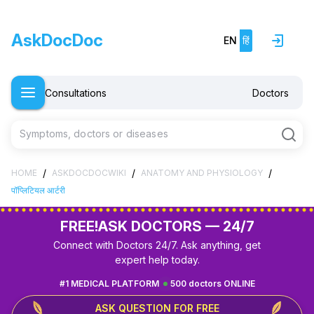
AskDocDoc
EN
हिं
Consultations
Doctors
Symptoms, doctors or diseases
/
/
/
HOME
ASKDOCDOCWIKI
ANATOMY AND PHYSIOLOGY
पॉप्लिटियल आर्टरी
FREE!
ASK DOCTORS — 24/7
Connect with Doctors 24/7. Ask anything, get
expert help today.
#1 MEDICAL PLATFORM
500 doctors ONLINE
ASK QUESTION FOR FREE