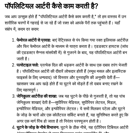
पॉपलिटियल आर्टरी कैसे काम करती है?
जब आप उत्सुक होते हैं "पॉपलिटियल आर्टरी कैसे काम करती है," तो हम वास्तव में उन
शारीरिक चरणों में गहराई से जा रहे हैं जो रक्त को आपके पैरों तक पहुंचाते हैं। यहाँ
संक्षेप में, कदम दर कदम:
फेमोरल आर्टरी से प्रवाह:
बाएं वेंट्रिकल से पंप किया गया रक्त इलियाक आर्टरीज़
और फिर फेमोरल आर्टरी के माध्यम से यात्रा करता है। एडडक्टर हायटस (जांघ
की एडडक्टर मैग्नस मांसपेशी में) से गुजरने के बाद, यह पॉपलिटियल आर्टरी बन
जाती है।
पल्सेटाइल फ्लो:
प्रत्येक दिल की धड़कन आर्टरी के साथ एक दबाव तरंग भेजती
है। पॉपलिटियल आर्टरी की दीवारें लोचदार होती हैं (स्मूथ मसल और इलास्टिक
फाइबर्स के लिए धन्यवाद) जो विस्तार और पुनरावृत्ति की अनुमति देती हैं—
खासकर जब आप खड़े होते हैं या घुटने को मोड़ते हैं तो दबाव बनाए रखने के
लिए महत्वपूर्ण।
जेनिकुलर आर्टरीज़ की शाखा:
जब यह घुटने के पीछे से गुजरती है, तो यह पांच
जेनिकुलर शाखाएं देती है—सुपीरियर मेडियल, सुपीरियर लेटरल, मिडल,
इन्फीरियर मेडियल, और इन्फीरियर लेटरल। ये सभी मिलकर पटेला और घुटने
के जोड़ के चारों ओर एक कोलैटरल सर्किट बनाते हैं, यह सुनिश्चित करते हुए कि
अगर एक मार्ग पिंच हो जाता है तो निरंतर परफ्यूजन होती है।
घुटने के जोड़ के नीचे विभाजन:
घुटने के ठीक नीचे, यह एंटीरियर टिबियल आर्टरी