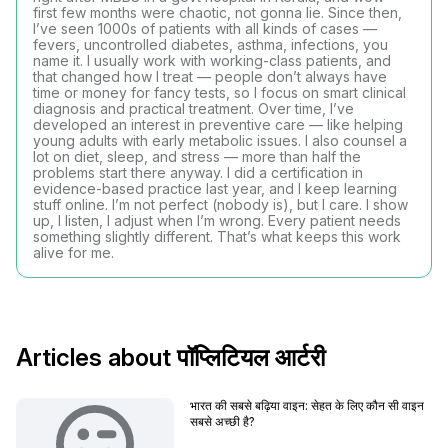
first few months were chaotic, not gonna lie. Since then,
I’ve seen 1000s of patients with all kinds of cases —
fevers, uncontrolled diabetes, asthma, infections, you
name it. I usually work with working-class patients, and
that changed how I treat — people don’t always have
time or money for fancy tests, so I focus on smart clinical
diagnosis and practical treatment. Over time, I’ve
developed an interest in preventive care — like helping
young adults with early metabolic issues. I also counsel a
lot on diet, sleep, and stress — more than half the
problems start there anyway. I did a certification in
evidence-based practice last year, and I keep learning
stuff online. I’m not perfect (nobody is), but I care. I show
up, I listen, I adjust when I’m wrong. Every patient needs
something slightly different. That’s what keeps this work
alive for me.
Articles about पॉप्लिटियल आर्टरी
भारत की सबसे बढ़िया वाइन: सेहत के लिए कौन सी वाइन
सबसे अच्छी है?