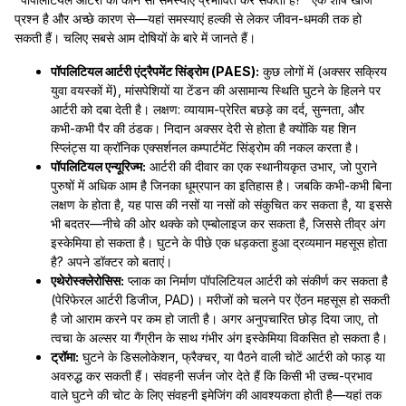
प्रश्न है और अच्छे कारण से—यहां समस्याएं हल्की से लेकर जीवन-धमकी तक हो
सकती हैं। चलिए सबसे आम दोषियों के बारे में जानते हैं।
पॉपलिटियल आर्टरी एंट्रैपमेंट सिंड्रोम (PAES):
कुछ लोगों में (अक्सर सक्रिय
युवा वयस्कों में), मांसपेशियों या टेंडन की असामान्य स्थिति घुटने के हिलने पर
आर्टरी को दबा देती है। लक्षण: व्यायाम-प्रेरित बछड़े का दर्द, सुन्नता, और
कभी-कभी पैर की ठंडक। निदान अक्सर देरी से होता है क्योंकि यह शिन
स्प्लिंट्स या क्रॉनिक एक्सर्शनल कम्पार्टमेंट सिंड्रोम की नकल करता है।
पॉपलिटियल एन्यूरिज्म:
आर्टरी की दीवार का एक स्थानीयकृत उभार, जो पुराने
पुरुषों में अधिक आम है जिनका धूम्रपान का इतिहास है। जबकि कभी-कभी बिना
लक्षण के होता है, यह पास की नसों या नसों को संकुचित कर सकता है, या इससे
भी बदतर—नीचे की ओर थक्के को एम्बोलाइज कर सकता है, जिससे तीव्र अंग
इस्केमिया हो सकता है। घुटने के पीछे एक धड़कता हुआ द्रव्यमान महसूस होता
है? अपने डॉक्टर को बताएं।
एथेरोस्क्लेरोसिस:
प्लाक का निर्माण पॉपलिटियल आर्टरी को संकीर्ण कर सकता है
(पेरिफेरल आर्टरी डिजीज, PAD)। मरीजों को चलने पर ऐंठन महसूस हो सकती
है जो आराम करने पर कम हो जाती है। अगर अनुपचारित छोड़ दिया जाए, तो
त्वचा के अल्सर या गैंग्रीन के साथ गंभीर अंग इस्केमिया विकसित हो सकता है।
ट्रॉमा:
घुटने के डिसलोकेशन, फ्रैक्चर, या पैठने वाली चोटें आर्टरी को फाड़ या
अवरुद्ध कर सकती हैं। संवहनी सर्जन जोर देते हैं कि किसी भी उच्च-प्रभाव
वाले घुटने की चोट के लिए संवहनी इमेजिंग की आवश्यकता होती है—यहां तक