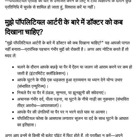
—पॉपलिटियल प्रवाह को धीरे से उत्तेजित करने के लिए; मैं टीवी विज्ञापनों के दौरान कुछ
प्रतिनिधि में चुपके से शामिल हो जाता हूं, विश्वास करें या नहीं।
मुझे पॉपलिटियल आर्टरी के बारे में डॉक्टर को कब
दिखाना चाहिए?
"मुझे पॉपलिटियल आर्टरी के बारे में डॉक्टर को कब दिखाना चाहिए?" यह आपको पागल
नहीं बनाता—प्रारंभिक पहचान गंभीर मुद्दों को रोकती है। अगर आप नोटिस करते हैं तो
मदद लें:
चलने के दौरान आपके बछड़े या पैर में ऐंठन या जलन जो आराम करने पर कम हो
जाती है (इंटरमिटेंट क्लॉडिकेशन)।
आपके घुटने के पीछे एक धड़कता हुआ द्रव्यमान या ध्यान देने योग्य उभार
(संभावित एन्यूरिज्म)।
निचले पैर या पैर में ठंडक, सुन्नता, या झुनझुनी की संवेदनाएं।
अचानक गंभीर दर्द, पीला पड़ना, या घुटने के नीचे नाड़ी का नुकसान (संभावित
तीव्र अवरोध—आपातकाल!)।
आपके पैर की उंगलियों या पैर पर न भरने वाले घाव या अल्सर।
पॉपलिटियल फोसा के आसपास लगातार सूजन या दर्द के साथ घुटने के आघात
का इतिहास।
अगर आप इनमें से किसी भी बुलेट पॉइंट में फिट होते हैं, तो प्रतीक्षा न करें—अपने