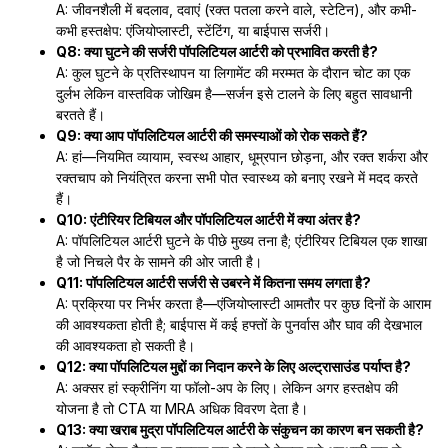
A: जीवनशैली में बदलाव, दवाएं (रक्त पतला करने वाले, स्टेटिन), और कभी-
कभी हस्तक्षेप: एंजियोप्लास्टी, स्टेंटिंग, या बाईपास सर्जरी।
Q8: क्या घुटने की सर्जरी पॉपलिटियल आर्टरी को प्रभावित करती है?
A: कुल घुटने के प्रतिस्थापन या लिगामेंट की मरम्मत के दौरान चोट का एक
दुर्लभ लेकिन वास्तविक जोखिम है—सर्जन इसे टालने के लिए बहुत सावधानी
बरतते हैं।
Q9: क्या आप पॉपलिटियल आर्टरी की समस्याओं को रोक सकते हैं?
A: हां—नियमित व्यायाम, स्वस्थ आहार, धूम्रपान छोड़ना, और रक्त शर्करा और
रक्तचाप को नियंत्रित करना सभी पोत स्वास्थ्य को बनाए रखने में मदद करते
हैं।
Q10: एंटीरियर टिबियल और पॉपलिटियल आर्टरी में क्या अंतर है?
A: पॉपलिटियल आर्टरी घुटने के पीछे मुख्य तना है; एंटीरियर टिबियल एक शाखा
है जो निचले पैर के सामने की ओर जाती है।
Q11: पॉपलिटियल आर्टरी सर्जरी से उबरने में कितना समय लगता है?
A: प्रक्रिया पर निर्भर करता है—एंजियोप्लास्टी आमतौर पर कुछ दिनों के आराम
की आवश्यकता होती है; बाईपास में कई हफ्तों के पुनर्वास और घाव की देखभाल
की आवश्यकता हो सकती है।
Q12: क्या पॉपलिटियल मुद्दों का निदान करने के लिए अल्ट्रासाउंड पर्याप्त है?
A: अक्सर हां स्क्रीनिंग या फॉलो-अप के लिए। लेकिन अगर हस्तक्षेप की
योजना है तो CTA या MRA अधिक विवरण देता है।
Q13: क्या खराब मुद्रा पॉपलिटियल आर्टरी के संकुचन का कारण बन सकती है?