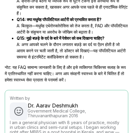
A: क्रॉस-लेग्ड बैठना या व्यापक रूप से घुटने टेकना इसे अस्थायी रूप से
संकुचित कर सकता है, खासकर अगर आपके पास पहले से ही एनाटॉमिक वेरिएंट
हैं।
Q14: क्या मधुमेह पॉपलिटियल आर्टरी को प्रभावित करता है?
A: बिल्कुल—मधुमेह एथेरोस्क्लेरोसिस को तेज करता है, PAD और पॉपलिटियल
आर्टरी के संकुचन या अवरोध के जोखिम को बढ़ाता है।
Q15: मुझे बछड़े के दर्द के बारे में पेशेवर को कब दिखाना चाहिए?
A: अगर आपको चलने के दौरान लगातार बछड़े का दर्द या ऐंठन होती है जो
आराम करने पर चली जाती है, तो डॉक्टर को दिखाएं—यह पॉपलिटियल आर्टरी
समस्या से इंटरमिटेंट क्लॉडिकेशन हो सकता है।
नोट: यह FAQ सामान्य जानकारी के लिए है और इसे व्यक्तिगत चिकित्सा सलाह के रूप
में प्रतिस्थापित नहीं करना चाहिए। अगर आप संवहनी स्वास्थ्य के बारे में चिंतित हैं तो
हमेशा स्वास्थ्य सेवा प्रदाता से परामर्श करें।
Written by
Dr. Aarav Deshmukh
Government Medical College,
Thiruvananthapuram 2016
I am a general physician with 8 years of practice, mostly
in urban clinics and semi-rural setups. I began working
right after MBBS in a govt hospital in Kerala, and wow —