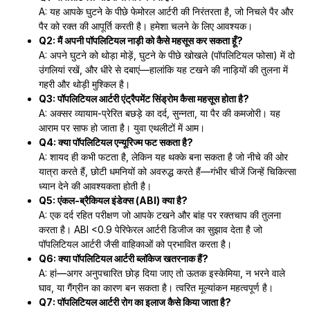
A: यह आपके घुटने के पीछे फेमोरल आर्टरी की निरंतरता है, जो निचले पैर और
पैर को रक्त की आपूर्ति करती है। हमेशा चलने के लिए आवश्यक।
Q2: मैं अपनी पॉपलिटियल नाड़ी को कैसे महसूस कर सकता हूँ?
A: अपने घुटने को थोड़ा मोड़ें, घुटने के पीछे खोखले (पॉपलिटियल फोसा) में दो
उंगलियां रखें, और धीरे से दबाएं—हालांकि यह टखने की नाड़ियों की तुलना में
गहरी और थोड़ी मुश्किल है।
Q3: पॉपलिटियल आर्टरी एंट्रैपमेंट सिंड्रोम कैसा महसूस होता है?
A: अक्सर व्यायाम-प्रेरित बछड़े का दर्द, सुन्नता, या पैर की कमजोरी। यह
आराम पर साफ हो जाता है। युवा एथलीटों में आम।
Q4: क्या पॉपलिटियल एन्यूरिज्म फट सकता है?
A: शायद ही कभी फटता है, लेकिन यह थक्के बना सकता है जो नीचे की ओर
यात्रा करते हैं, छोटी धमनियों को अवरुद्ध करते हैं—गंभीर चीजें जिन्हें चिकित्सा
ध्यान देने की आवश्यकता होती है।
Q5: एंकल-ब्रैकियल इंडेक्स (ABI) क्या है?
A: एक दर्द रहित परीक्षण जो आपके टखने और बांह पर रक्तचाप की तुलना
करता है। ABI <0.9 पेरिफेरल आर्टरी डिजीज का सुझाव देता है जो
पॉपलिटियल आर्टरी जैसी वाहिकाओं को प्रभावित करता है।
Q6: क्या पॉपलिटियल आर्टरी ब्लॉकेज खतरनाक हैं?
A: हां—अगर अनुपचारित छोड़ दिया जाए तो ऊतक इस्केमिया, न भरने वाले
घाव, या गैंग्रीन का कारण बन सकता है। त्वरित मूल्यांकन महत्वपूर्ण है।
Q7: पॉपलिटियल आर्टरी रोग का इलाज कैसे किया जाता है?