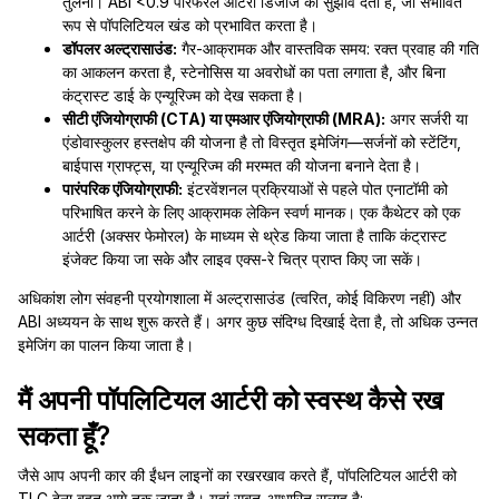
तुलना। ABI <0.9 पेरिफेरल आर्टरी डिजीज का सुझाव देता है, जो संभावित
रूप से पॉपलिटियल खंड को प्रभावित करता है।
डॉपलर अल्ट्रासाउंड:
गैर-आक्रामक और वास्तविक समय: रक्त प्रवाह की गति
का आकलन करता है, स्टेनोसिस या अवरोधों का पता लगाता है, और बिना
कंट्रास्ट डाई के एन्यूरिज्म को देख सकता है।
सीटी एंजियोग्राफी (CTA) या एमआर एंजियोग्राफी (MRA):
अगर सर्जरी या
एंडोवास्कुलर हस्तक्षेप की योजना है तो विस्तृत इमेजिंग—सर्जनों को स्टेंटिंग,
बाईपास ग्राफ्ट्स, या एन्यूरिज्म की मरम्मत की योजना बनाने देता है।
पारंपरिक एंजियोग्राफी:
इंटरवेंशनल प्रक्रियाओं से पहले पोत एनाटॉमी को
परिभाषित करने के लिए आक्रामक लेकिन स्वर्ण मानक। एक कैथेटर को एक
आर्टरी (अक्सर फेमोरल) के माध्यम से थ्रेड किया जाता है ताकि कंट्रास्ट
इंजेक्ट किया जा सके और लाइव एक्स-रे चित्र प्राप्त किए जा सकें।
अधिकांश लोग संवहनी प्रयोगशाला में अल्ट्रासाउंड (त्वरित, कोई विकिरण नहीं) और
ABI अध्ययन के साथ शुरू करते हैं। अगर कुछ संदिग्ध दिखाई देता है, तो अधिक उन्नत
इमेजिंग का पालन किया जाता है।
मैं अपनी पॉपलिटियल आर्टरी को स्वस्थ कैसे रख
सकता हूँ?
जैसे आप अपनी कार की ईंधन लाइनों का रखरखाव करते हैं, पॉपलिटियल आर्टरी को
TLC देना बहुत आगे तक जाता है। यहां सबूत-आधारित सलाह है: