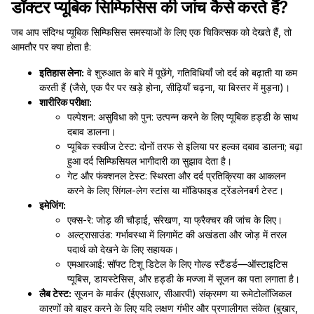
डॉक्टर प्यूबिक सिम्फिसिस की जांच कैसे करते हैं?
जब आप संदिग्ध प्यूबिक सिम्फिसिस समस्याओं के लिए एक चिकित्सक को देखते हैं, तो
आमतौर पर क्या होता है:
इतिहास लेना:
वे शुरुआत के बारे में पूछेंगे, गतिविधियाँ जो दर्द को बढ़ाती या कम
करती हैं (जैसे, एक पैर पर खड़े होना, सीढ़ियाँ चढ़ना, या बिस्तर में मुड़ना)।
शारीरिक परीक्षा:
पल्पेशन: असुविधा को पुन: उत्पन्न करने के लिए प्यूबिक हड्डी के साथ
दबाव डालना।
प्यूबिक स्क्वीज टेस्ट: दोनों तरफ से इलिया पर हल्का दबाव डालना; बढ़ा
हुआ दर्द सिम्फिसियल भागीदारी का सुझाव देता है।
गेट और फंक्शनल टेस्ट: स्थिरता और दर्द प्रतिक्रिया का आकलन
करने के लिए सिंगल-लेग स्टांस या मॉडिफाइड ट्रेंडलेनबर्ग टेस्ट।
इमेजिंग:
एक्स-रे: जोड़ की चौड़ाई, संरेखण, या फ्रैक्चर की जांच के लिए।
अल्ट्रासाउंड: गर्भावस्था में लिगामेंट की अखंडता और जोड़ में तरल
पदार्थ को देखने के लिए सहायक।
एमआरआई: सॉफ्ट टिशू डिटेल के लिए गोल्ड स्टैंडर्ड—ऑस्टाइटिस
प्यूबिस, डायस्टेसिस, और हड्डी के मज्जा में सूजन का पता लगाता है।
लैब टेस्ट:
सूजन के मार्कर (ईएसआर, सीआरपी) संक्रमण या रूमेटोलॉजिकल
कारणों को बाहर करने के लिए यदि लक्षण गंभीर और प्रणालीगत संकेत (बुखार,