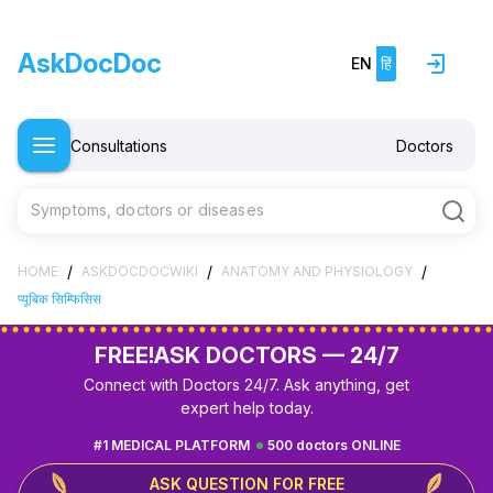
AskDocDoc
EN
हिं
Consultations
Doctors
Symptoms, doctors or diseases
/
/
/
HOME
ASKDOCDOCWIKI
ANATOMY AND PHYSIOLOGY
प्यूबिक सिम्फिसिस
FREE!
ASK DOCTORS — 24/7
Connect with Doctors 24/7. Ask anything, get
expert help today.
#1 MEDICAL PLATFORM
500 doctors ONLINE
ASK QUESTION FOR FREE