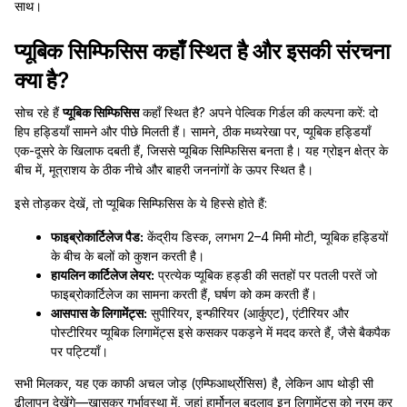
साथ।
प्यूबिक सिम्फिसिस कहाँ स्थित है और इसकी संरचना
क्या है?
सोच रहे हैं
प्यूबिक सिम्फिसिस
कहाँ स्थित है? अपने पेल्विक गिर्डल की कल्पना करें: दो
हिप हड्डियाँ सामने और पीछे मिलती हैं। सामने, ठीक मध्यरेखा पर, प्यूबिक हड्डियाँ
एक-दूसरे के खिलाफ दबती हैं, जिससे प्यूबिक सिम्फिसिस बनता है। यह ग्रोइन क्षेत्र के
बीच में, मूत्राशय के ठीक नीचे और बाहरी जननांगों के ऊपर स्थित है।
इसे तोड़कर देखें, तो प्यूबिक सिम्फिसिस के ये हिस्से होते हैं:
फाइब्रोकार्टिलेज पैड:
केंद्रीय डिस्क, लगभग 2–4 मिमी मोटी, प्यूबिक हड्डियों
के बीच के बलों को कुशन करती है।
हायलिन कार्टिलेज लेयर:
प्रत्येक प्यूबिक हड्डी की सतहों पर पतली परतें जो
फाइब्रोकार्टिलेज का सामना करती हैं, घर्षण को कम करती हैं।
आसपास के लिगामेंट्स:
सुपीरियर, इन्फीरियर (आर्कुएट), एंटीरियर और
पोस्टीरियर प्यूबिक लिगामेंट्स इसे कसकर पकड़ने में मदद करते हैं, जैसे बैकपैक
पर पट्टियाँ।
सभी मिलकर, यह एक काफी अचल जोड़ (एम्फिआर्थ्रोसिस) है, लेकिन आप थोड़ी सी
ढीलापन देखेंगे—खासकर गर्भावस्था में, जहां हार्मोनल बदलाव इन लिगामेंट्स को नरम कर