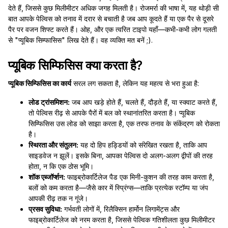
देते हैं, जिससे कुछ मिलीमीटर अधिक जगह मिलती है। रोजमर्रा की भाषा में, यह थोड़ी सी
बात आपके पेल्विस को तनाव में दरार से बचाती है जब आप कूदते हैं या एक पैर से दूसरे
पैर पर वजन शिफ्ट करते हैं। ओह, और एक त्वरित टाइपो यहाँ—कभी-कभी लोग गलती
से "प्यूबिक सिम्फासिस" लिख देते हैं। वह व्यक्ति मत बनें ;).
प्यूबिक सिम्फिसिस क्या करता है?
प्यूबिक सिम्फिसिस का कार्य
सरल लग सकता है, लेकिन यह महत्व से भरा हुआ है:
लोड ट्रांसमिशन:
जब आप खड़े होते हैं, चलते हैं, दौड़ते हैं, या स्क्वाट करते हैं,
तो पेल्विस रीढ़ से आपके पैरों में बल को स्थानांतरित करता है। प्यूबिक
सिम्फिसिस उस लोड को साझा करता है, एक तरफ तनाव के संकेंद्रण को रोकता
है।
स्थिरता और संतुलन:
यह दो हिप हड्डियों को संरेखित रखता है, ताकि आप
साइडवेज न झूलें। इसके बिना, आपका पेल्विस दो अलग-अलग द्वीपों की तरह
होता, न कि एक ठोस भूमि।
शॉक एब्जॉर्प्शन:
फाइब्रोकार्टिलेज पैड एक मिनी-कुशन की तरह काम करता है,
बलों को कम करता है—जैसे कार में स्प्रिंग्स—ताकि प्रत्येक स्टॉम्प या जंप
आपकी रीढ़ तक न गूंजे।
प्रसव सुविधा:
गर्भवती लोगों में, रिलैक्सिन हार्मोन लिगामेंट्स और
फाइब्रोकार्टिलेज को नरम करता है, जिससे पेल्विक गतिशीलता कुछ मिलीमीटर