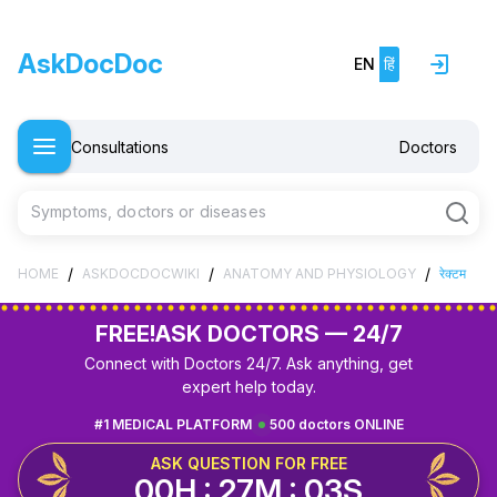
AskDocDoc
EN
हिं
Consultations
Doctors
Symptoms, doctors or diseases
/
/
/
HOME
ASKDOCDOCWIKI
ANATOMY AND PHYSIOLOGY
रेक्टम
FREE!
ASK DOCTORS — 24/7
Connect with Doctors 24/7. Ask anything, get
expert help today.
#1 MEDICAL PLATFORM
500 doctors ONLINE
ASK QUESTION FOR FREE
00H : 27M : 02S