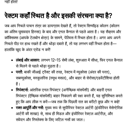
नहीं होता!
रेक्टम कहाँ स्थित है और इसकी संरचना क्या है?
जब आप निचले पाचन तंत्र का डायग्राम देखते हैं, तो रेक्टम सिग्मॉइड कोलन (कोलन
का अंतिम घुमावदार हिस्सा) के बाद और एनल कैनाल से पहले आता है। यह सैक्रम और
कॉक्सिक्स (आपके टेलबोन क्षेत्र) के सामने, पेल्विस में स्थित होता है। अगर आप अपने
निचले पीठ पर हाथ रखते हैं और थोड़ा दबाते हैं, तो यह लगभग वहीं स्थित होता है—
हालांकि खुद के अंदर प्रोड न करें!
लंबाई और आकार:
लगभग 12–15 सेमी लंबा, शुरुआत में सीधा, फिर एनल कैनाल
से मिलने से पहले थोड़ा मुड़ता है।
परतें:
बाकी जीआई ट्रैक्ट की तरह, रेक्टम में म्यूकोसा (अंदर की परत),
सबम्यूकोसा, मस्कुलरिस (स्मूथ मसल), और बाहर से सेरोसा/एडवेंटीशिया होती
है।
स्पिंक्टर्स:
आंतरिक एनल स्पिंक्टर (अनैच्छिक मांसपेशी) और बाहरी एनल
स्पिंक्टर (ऐच्छिक मांसपेशी) बाहर निकलने की रक्षा करते हैं, यह सुनिश्चित करते
हुए कि आप लीक न करें—जब तक कि पिछली रात का बरीटो कुछ और न कहे!
रक्त आपूर्ति और नसें:
मुख्य रूप से सुपीरियर रेक्टल आर्टरी (इंफीरियर मेसेन्टेरिक
आर्टरी की शाखा) से, साथ ही मिडल और इंफीरियर रेक्टल आर्टरीज़, और
संवेदन और रिफ्लेक्स के लिए जटिल नसों का जाल।