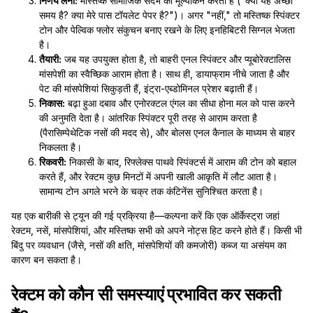
निर्णय लेना:
मस्तिष्क सामाजिक संदर्भ का मूल्यांकन करता है ("क्या यह अच्छा
समय है? क्या मेरे पास टॉयलेट पेपर है?")। अगर "नहीं," तो मस्तिष्क स्पिंक्टर
टोन और पेल्विक फ्लोर संकुचन बनाए रखने के लिए इनहिबिटरी सिग्नल भेजता
है।
तैयारी:
जब यह उपयुक्त होता है, तो बाहरी एनल स्पिंक्टर और प्यूबोरेक्टालिस
मांसपेशी का स्वैच्छिक आराम होता है। साथ ही, डायाफ्राम नीचे जाता है और
पेट की मांसपेशियां सिकुड़ती हैं, इंट्रा-एब्डोमिनल प्रेशर बढ़ाती हैं।
निकास:
बढ़ा हुआ दबाव और एनोरक्टल एंगल का सीधा होना मल को पास करने
की अनुमति देता है। आंतरिक स्पिंक्टर पूरी तरह से आराम करता है
(पैरासिम्पेथेटिक नसों की मदद से), और बोलस एनल कैनाल के माध्यम से बाहर
निकलता है।
रिकवरी:
निकासी के बाद, रिफ्लेक्स पाथवे स्पिंक्टर्स में आराम की टोन को बहाल
करते हैं, और रेक्टम कुछ मिनटों में अपनी खाली आकृति में लौट आता है।
सामान्य टोन अगले भरने के चक्र तक कंटिनेंस सुनिश्चित करता है।
यह एक बारीकी से ट्यून की गई प्रक्रिया है—कल्पना करें कि एक ऑर्केस्ट्रा जहां
रेक्टम, नसें, मांसपेशियां, और मस्तिष्क सभी को अपने नोट्स हिट करने होते हैं। किसी भी
बिंदु पर व्यवधान (जैसे, नसों की क्षति, मांसपेशियों की कमजोरी) कब्ज या असंयम का
कारण बन सकता है।
रेक्टम को कौन सी समस्याएं प्रभावित कर सकती