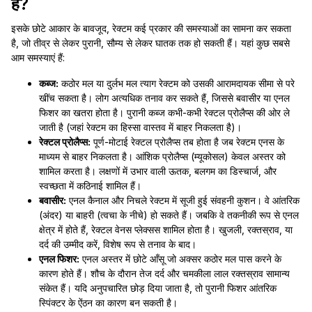
हैं?
इसके छोटे आकार के बावजूद, रेक्टम कई प्रकार की समस्याओं का सामना कर सकता
है, जो तीव्र से लेकर पुरानी, सौम्य से लेकर घातक तक हो सकती हैं। यहां कुछ सबसे
आम समस्याएं हैं:
कब्ज:
कठोर मल या दुर्लभ मल त्याग रेक्टम को उसकी आरामदायक सीमा से परे
खींच सकता है। लोग अत्यधिक तनाव कर सकते हैं, जिससे बवासीर या एनल
फिशर का खतरा होता है। पुरानी कब्ज कभी-कभी रेक्टल प्रोलैप्स की ओर ले
जाती है (जहां रेक्टम का हिस्सा वास्तव में बाहर निकलता है)।
रेक्टल प्रोलैप्स:
पूर्ण-मोटाई रेक्टल प्रोलैप्स तब होता है जब रेक्टम एनस के
माध्यम से बाहर निकलता है। आंशिक प्रोलैप्स (म्यूकोसल) केवल अस्तर को
शामिल करता है। लक्षणों में उभार वाली ऊतक, बलगम का डिस्चार्ज, और
स्वच्छता में कठिनाई शामिल हैं।
बवासीर:
एनल कैनाल और निचले रेक्टम में सूजी हुई संवहनी कुशन। वे आंतरिक
(अंदर) या बाहरी (त्वचा के नीचे) हो सकते हैं। जबकि वे तकनीकी रूप से एनल
क्षेत्र में होते हैं, रेक्टल वेनस प्लेक्सस शामिल होता है। खुजली, रक्तस्राव, या
दर्द की उम्मीद करें, विशेष रूप से तनाव के बाद।
एनल फिशर:
एनल अस्तर में छोटे आँसू जो अक्सर कठोर मल पास करने के
कारण होते हैं। शौच के दौरान तेज दर्द और चमकीला लाल रक्तस्राव सामान्य
संकेत हैं। यदि अनुपचारित छोड़ दिया जाता है, तो पुरानी फिशर आंतरिक
स्पिंक्टर के ऐंठन का कारण बन सकती है।