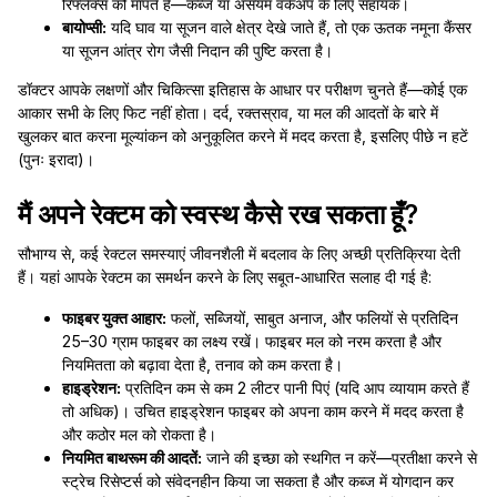
रिफ्लेक्स को मापते हैं—कब्ज या असंयम वर्कअप के लिए सहायक।
बायोप्सी:
यदि घाव या सूजन वाले क्षेत्र देखे जाते हैं, तो एक ऊतक नमूना कैंसर
या सूजन आंत्र रोग जैसी निदान की पुष्टि करता है।
डॉक्टर आपके लक्षणों और चिकित्सा इतिहास के आधार पर परीक्षण चुनते हैं—कोई एक
आकार सभी के लिए फिट नहीं होता। दर्द, रक्तस्राव, या मल की आदतों के बारे में
खुलकर बात करना मूल्यांकन को अनुकूलित करने में मदद करता है, इसलिए पीछे न हटें
(पुनः इरादा)।
मैं अपने रेक्टम को स्वस्थ कैसे रख सकता हूँ?
सौभाग्य से, कई रेक्टल समस्याएं जीवनशैली में बदलाव के लिए अच्छी प्रतिक्रिया देती
हैं। यहां आपके रेक्टम का समर्थन करने के लिए सबूत-आधारित सलाह दी गई है:
फाइबर युक्त आहार:
फलों, सब्जियों, साबुत अनाज, और फलियों से प्रतिदिन
25–30 ग्राम फाइबर का लक्ष्य रखें। फाइबर मल को नरम करता है और
नियमितता को बढ़ावा देता है, तनाव को कम करता है।
हाइड्रेशन:
प्रतिदिन कम से कम 2 लीटर पानी पिएं (यदि आप व्यायाम करते हैं
तो अधिक)। उचित हाइड्रेशन फाइबर को अपना काम करने में मदद करता है
और कठोर मल को रोकता है।
नियमित बाथरूम की आदतें:
जाने की इच्छा को स्थगित न करें—प्रतीक्षा करने से
स्ट्रेच रिसेप्टर्स को संवेदनहीन किया जा सकता है और कब्ज में योगदान कर