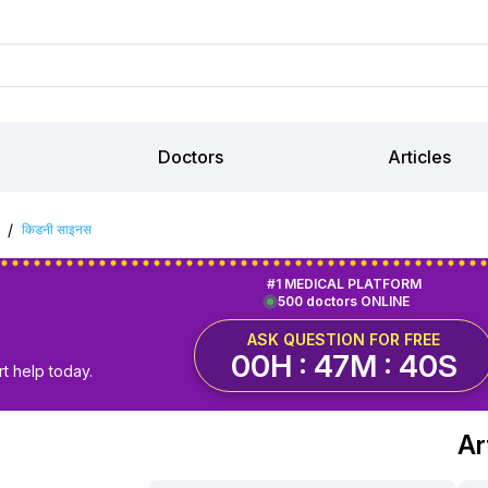
Doctors
Articles
/
किडनी साइनस
#1 MEDICAL PLATFORM
500 doctors ONLINE
ASK QUESTION FOR FREE
00H : 47M : 39S
t help today.
Ar