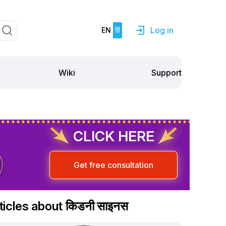
Log in
EN
हिं
Support
Wiki
CLICK HERE
Get free consultation
ticles about किडनी साइनस