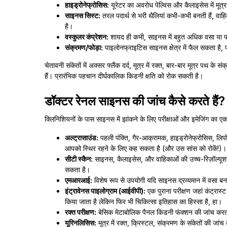
हाइड्रोनेफ्रोसिस:
यूरेटर का अवरोध पेल्विस और कैलाइसेस में मूत्
साइनस सिस्ट:
तरल पदार्थ से भरी थैलियां कभी-कभी बनती हैं, वाह
है।
वस्कुलर कंप्रेशन:
शायद ही कभी, साइनस में बहुत अधिक वसा या फा
संक्रमण/फोड़ा:
पाइलोनफ्राइटिस साइनस क्षेत्र में फैल सकता है, फ
चेतावनी संकेतों में अक्सर फ्लैंक दर्द, मूत्र में रक्त, बार-बार मूत्र पथ के
हैं। प्रारंभिक पहचान दीर्घकालिक किडनी क्षति को रोक सकती है।
डॉक्टर रेनल साइनस की जांच कैसे करते हैं?
क्लिनिशियनों के पास साइनस में झांकने के लिए परीक्षाओं और इमेजिंग का एक
अल्ट्रासाउंड:
पहली पंक्ति, गैर-आक्रामक, हाइड्रोनेफ्रोसिस, ल
आपको स्थिर रहने के लिए कह सकता है (और उस सांस को रोकें!)।
सीटी स्कैन:
साइनस, कैलाइसेस, और वाहिकाओं की उच्च-रिज़ॉल्यूशन तस्
सकता है।
एमआरआई:
विशेष रूप से उपयोगी यदि साइनस द्रव्यमान में वसा बनाम
इंट्रावेनस पाइलोग्राम (आईवीपी):
एक पुराना परीक्षण जहां कंट्रास
किया जाता है लेकिन फिर भी चिकित्सा इतिहास का हिस्सा है, हा।
रक्त परीक्षण:
बेसिक मेटाबोलिक पैनल किडनी फंक्शन की जांच करता 
यूरिनलिसिस:
मूत्र में रक्त, क्रिस्टल, संक्रमण के संकेतों की जांच 