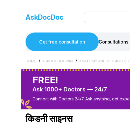
AskDocDoc
Get free consultation
Consultations
/
/
HOME
ASKDOCDOCWIKI
ANATOMY AND PHYSIOLOGY
FREE!
Ask 1000+ Doctors — 24/7
Connect with Doctors 24/7. Ask anything, get exper
किडनी साइनस