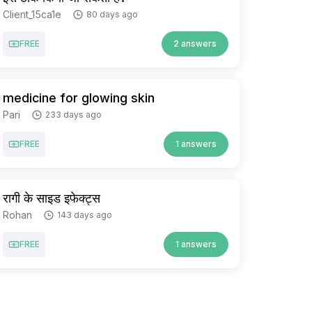
Client_15ca1e
80 days ago
FREE
2 answers
medicine for glowing skin
Pari
233 days ago
FREE
1 answers
रागी के साइड इफेक्ट्स
Rohan
143 days ago
FREE
1 answers