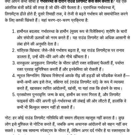
क्या आपने कभी सोचा है
गर्भावस्था के दौरान राउंड लिगामेंट कैसे काम करता है
? यह एक
आंतरिक बंजी कॉर्ड की तरह है जो धीरे-धीरे फैलता है। प्रारंभिक गर्भावस्था में,
लिगामेंट्स ढीले होते हैं; दूसरे तिमाही तक, वे तेजी से बढ़ते गर्भाशय को समायोजित करने
के लिए काफी खिंचते हैं। यहां चरण-दर-चरण प्रक्रिया है:
हार्मोनल बदलाव: गर्भावस्था के हार्मोन (मुख्य रूप से रिलैक्सिन) श्रोणि के चारों
ओर संयोजी ऊतकों को नरम करते हैं। यह राउंड लिगामेंट को अधिक आसानी से
लंबा होने की अनुमति देता है।
यांत्रिक खिंचाव: जैसे-जैसे गर्भाशय बढ़ता है, यह राउंड लिगामेंट्स पर तनाव
डालता है, उन्हें धीरे-धीरे आगे और नीचे खींचता है।
वास्कुलर अनुकूलन: लिगामेंट के भीतर छोटी रक्त वाहिकाएं फैलती हैं, पर्याप्त
रक्त प्रवाह सुनिश्चित करती हैं और इस्केमिया को रोकती हैं।
न्यूरल सिग्नलिंग: खिंचाव रिसेप्टर्स आपके रीढ़ की हड्डी को फीडबैक भेजते हैं—
कभी-कभी आप इसे तेज, संक्षिप्त दर्द (राउंड लिगामेंट दर्द) के रूप में व्याख्या
करते हैं, खासकर त्वरित आंदोलनों, खांसी, या यहां तक कि हंसने के साथ।
प्रसवोत्तर पुनरावृत्ति: जन्म के बाद, हार्मोन का स्तर गिरता है, और लिगामेंट
फाइबर्स धीरे-धीरे अपनी पूर्व-गर्भावस्था की लंबाई की ओर लौटते हैं, हालांकि वे
कभी भी बिल्कुल समान नहीं हो सकते हैं।
नोट: हर कोई राउंड लिगामेंट गतिविधि की समान तीव्रता महसूस नहीं करता है। कुछ
लोग इसे मुश्किल से नोटिस करते हैं, जबकि अन्य अचानक आंदोलनों को सहन नहीं कर
सकते। यह सब सामान्य स्पेक्ट्रम के भीतर है, लेकिन अगर दर्द गंभीर है या रक्तस्राव के