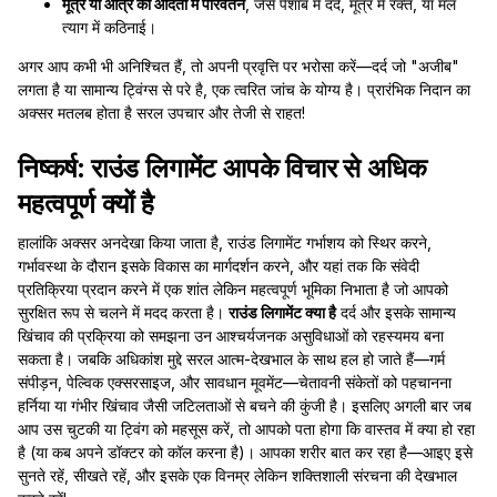
मूत्र या आंत्र की आदतों में परिवर्तन
, जैसे पेशाब में दर्द, मूत्र में रक्त, या मल
त्याग में कठिनाई।
अगर आप कभी भी अनिश्चित हैं, तो अपनी प्रवृत्ति पर भरोसा करें—दर्द जो "अजीब"
लगता है या सामान्य ट्विंग्स से परे है, एक त्वरित जांच के योग्य है। प्रारंभिक निदान का
अक्सर मतलब होता है सरल उपचार और तेजी से राहत!
निष्कर्ष: राउंड लिगामेंट आपके विचार से अधिक
महत्वपूर्ण क्यों है
हालांकि अक्सर अनदेखा किया जाता है, राउंड लिगामेंट गर्भाशय को स्थिर करने,
गर्भावस्था के दौरान इसके विकास का मार्गदर्शन करने, और यहां तक कि संवेदी
प्रतिक्रिया प्रदान करने में एक शांत लेकिन महत्वपूर्ण भूमिका निभाता है जो आपको
सुरक्षित रूप से चलने में मदद करता है।
राउंड लिगामेंट क्या है
दर्द और इसके सामान्य
खिंचाव की प्रक्रिया को समझना उन आश्चर्यजनक असुविधाओं को रहस्यमय बना
सकता है। जबकि अधिकांश मुद्दे सरल आत्म-देखभाल के साथ हल हो जाते हैं—गर्म
संपीड़न, पेल्विक एक्सरसाइज, और सावधान मूवमेंट—चेतावनी संकेतों को पहचानना
हर्निया या गंभीर खिंचाव जैसी जटिलताओं से बचने की कुंजी है। इसलिए अगली बार जब
आप उस चुटकी या ट्विंग को महसूस करें, तो आपको पता होगा कि वास्तव में क्या हो रहा
है (या कब अपने डॉक्टर को कॉल करना है)। आपका शरीर बात कर रहा है—आइए इसे
सुनते रहें, सीखते रहें, और इसके एक विनम्र लेकिन शक्तिशाली संरचना की देखभाल