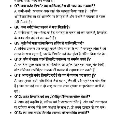
चाइल्ड पोज) मदद कर सकते हैं।
Q7: क्या राउंड लिगामेंट दर्द अपेंडिसाइटिस की नकल कर सकता है?
A: कभी-कभी, खासकर अगर दाईं ओर महसूस किया जाता है। लेकिन
अपेंडिसाइटिस का दर्द आमतौर पर बिगड़ता है और स्थिति में बदलाव से राहत
नहीं मिलती है।
Q8: क्या सपोर्ट बेल्ट पहनने से मदद मिलती है?
A: गर्भावस्था में, हां—बेल्ट या बैंड गर्भाशय के वजन को कम करते हैं, लिगामेंट
के तनाव और दर्द को कम करते हैं।
Q9: मुझे कैसे पता चलेगा कि यह हर्निया है या लिगामेंट दर्द?
A: हर्निया अक्सर एक महसूस करने योग्य उभार के रूप में प्रस्तुत होता है जो
तनाव के साथ बढ़ता है, जबकि लिगामेंट दर्द तेज होता है लेकिन बिना गांठ के।
Q10: कौन से खाद्य पदार्थ लिगामेंट स्वास्थ्य का समर्थन करते हैं?
A: प्रोटीन युक्त खाद्य पदार्थ, विटामिन सी स्रोत (साइट्रस फल, बेल मिर्च),
और कोलेजन सप्लीमेंट्स ऊतक की मरम्मत में सहायता कर सकते हैं।
Q11: अगर मुझे राउंड लिगामेंट दर्द है तो क्या मैं व्यायाम कर सकता हूं?
A: कम प्रभाव वाली गतिविधियां जैसे चलना, तैराकी, और प्रीनेटल योग ठीक
हैं। जब तक दर्द कम न हो जाए तब तक उच्च प्रभाव या झटकेदार चालों से
बचें।
Q12: राउंड लिगामेंट दर्द कब एंडोमेट्रियोसिस का संकेत देता है?
A: अगर दर्द चक्रीय है, मासिक धर्म के आसपास गंभीर है, और भारी रक्तस्राव
या दर्दनाक संभोग जैसे अन्य लक्षणों के साथ है, तो अपने डॉक्टर से बात करें।
Q13: क्या उम्र राउंड लिगामेंट स्वास्थ्य को प्रभावित करती है?