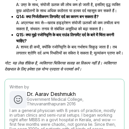
A: उम्र के साथ, संयोजी ऊतक की लोच कम हो जाती है, इसलिए वृद्ध व्यक्ति
कुछ आंदोलनों के साथ अधिक कठोरता या हल्का दर्द महसूस कर सकते हैं।
Q14: क्या निर्जलीकरण लिगामेंट दर्द का कारण बन सकता है?
A: अप्रत्यक्ष रूप से—खराब हाइड्रेशन संयोजी ऊतकों को कम लचीला बना
सकता है, संभवतः तनाव से संबंधित असुविधा को बढ़ा सकता है।
Q15: क्या मुझे रजोनिवृत्ति के बाद राउंड लिगामेंट दर्द के बारे में चिंता करनी
चाहिए?
A: शायद ही कभी, क्योंकि रजोनिवृत्ति के बाद गर्भाशय सिकुड़ जाता है। तब
लगातार श्रोणि दर्द अन्य स्थितियों का संकेत दे सकता है; मूल्यांकन प्राप्त करें।
नोट: यह लेख शैक्षिक है, व्यक्तिगत चिकित्सा सलाह का विकल्प नहीं है। व्यक्तिगत
देखभाल के लिए हमेशा एक योग्य प्रदाता से परामर्श करें।
Written by
Dr. Aarav Deshmukh
Government Medical College,
Thiruvananthapuram 2016
I am a general physician with 8 years of practice, mostly
in urban clinics and semi-rural setups. I began working
right after MBBS in a govt hospital in Kerala, and wow —
first few months were chaotic, not gonna lie. Since then,
I’ve seen 1000s of patients with all kinds of cases —