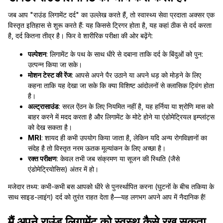
जब आप "राउंड लिगामेंट दर्द" का उल्लेख करते हैं, तो स्वास्थ्य सेवा प्रदाता अक्सर एक
विस्तृत इतिहास से शुरू करते हैं: यह किससे ट्रिगर होता है, यह कहां ठीक से दर्द करता
है, दर्द कितना तीव्र है। फिर वे शारीरिक परीक्षा की ओर बढ़ेंगे:
पल्पेशन
: लिगामेंट के पथ के साथ धीरे से दबाना ताकि दर्द के बिंदुओं को पुन:
उत्पन्न किया जा सके।
मोशन टेस्ट की रेंज
: आपसे अपने पैर उठाने या अपने धड़ को मोड़ने के लिए
कहना ताकि यह देखा जा सके कि क्या विशिष्ट आंदोलनों से क्लासिक ट्विंग होता
है।
अल्ट्रासाउंड
: सरल ऐंठन के लिए नियमित नहीं है, यह हर्निया या श्रोणि मास को
बाहर करने में मदद करता है और लिगामेंट के मोटे होने या एंडोमेट्रियल इम्प्लांट्स
को देख सकता है।
MRI
: शायद ही कभी उपयोग किया जाता है, लेकिन यदि अन्य रोगविज्ञानों का
संदेह है तो विस्तृत नरम ऊतक मूल्यांकन के लिए अच्छा है।
रक्त परीक्षण
: केवल तभी जब संक्रमण या सूजन की स्थिति (जैसे
एंडोमेट्रियोसिस) अंतर में हो।
मजेदार तथ्य: कभी-कभी बस आपको धीरे से पुनर्स्थापित करना (घुटनों के बीच तकिया के
साथ साइड-लाइंग) दर्द को तुरंत राहत देता है—यह लगभग अपने आप में नैदानिक है!
मैं अपने राउंड लिगामेंट को स्वस्थ कैसे रख सकता