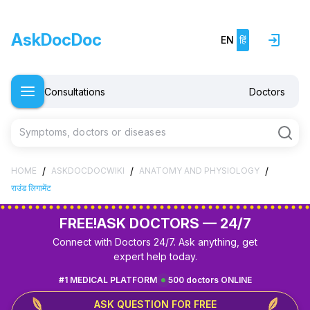
AskDocDoc
EN
हिं
Consultations
Doctors
Symptoms, doctors or diseases
/
/
/
HOME
ASKDOCDOCWIKI
ANATOMY AND PHYSIOLOGY
राउंड लिगामेंट
FREE!
ASK DOCTORS — 24/7
Connect with Doctors 24/7. Ask anything, get
expert help today.
#1 MEDICAL PLATFORM
500 doctors ONLINE
ASK QUESTION FOR FREE