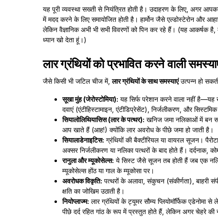
यह पूरी व्यवस्था सख्ती से नियंत्रित होती है। उदाहरण के लिए, अगर आ
में मदद करने के लिए समायोजित होती है। हार्मोन जैसे एल्डोस्टेरोन और आ
लेकिन वैज्ञानिक अभी भी सभी विवरणों को पिन कर रहे हैं। (यह आकर्षक है, म
ध्यान खो देता हूं।)
लार ग्रंथियों को प्रभावित करने वाली समस्याए
जैसे किसी भी जटिल चीज में,
लार ग्रंथियों के साथ समस्याएं
उत्पन्न हो सकती 
सूखा मुंह (जेरोस्टोमिया):
यह सिर्फ परेशान करने वाला नहीं है—यह ख
दवाएं (एंटीहिस्टामाइन, एंटीडिप्रेसेंट), निर्जलीकरण, और सिस्टमिक ब
सियालोलिथियासिस (लार के पत्थर):
खनिज जमा नलिकाओं में बन सकत
आप खाते हैं (आह!) क्योंकि लार अवरोध के पीछे जमा हो जाती है।
सियालाडेनाइटिस:
ग्रंथियों की बैक्टीरियल या वायरल सूजन। पैरोट
अक्सर निर्जलीकरण या नलिका पत्थरों के बाद होते हैं। दर्दनाक, 
रानुला और म्यूकोसेल्स:
ये सिस्ट जैसे सूजन तब होती हैं जब एक नलिक
म्यूकोसेल्स होंठ या गाल के म्यूकोसा पर।
अवरोधक विकृति:
पत्थरों के अलावा, संकुचन (संकीर्णता), बाहरी सं
क्षति का जोखिम उठाती है।
नियोप्लाज्म:
लार ग्रंथियों के ट्यूमर सौम्य प्लियोमॉर्फिक एडेनोमा स
पीछे दर्द रहित गांठ के रूप में प्रस्तुत होते हैं, लेकिन अगर चेहर