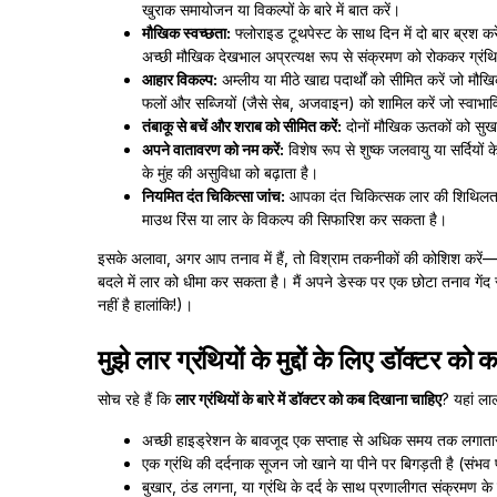
खुराक समायोजन या विकल्पों के बारे में बात करें।
मौखिक स्वच्छता:
फ्लोराइड टूथपेस्ट के साथ दिन में दो बार ब्रश क
अच्छी मौखिक देखभाल अप्रत्यक्ष रूप से संक्रमण को रोककर ग्रंथि
आहार विकल्प:
अम्लीय या मीठे खाद्य पदार्थों को सीमित करें जो म
फलों और सब्जियों (जैसे सेब, अजवाइन) को शामिल करें जो स्वाभाविक
तंबाकू से बचें और शराब को सीमित करें:
दोनों मौखिक ऊतकों को सुखा
अपने वातावरण को नम करें:
विशेष रूप से शुष्क जलवायु या सर्दियों
के मुंह की असुविधा को बढ़ाता है।
नियमित दंत चिकित्सा जांच:
आपका दंत चिकित्सक लार की शिथिलता क
माउथ रिंस या लार के विकल्प की सिफारिश कर सकता है।
इसके अलावा, अगर आप तनाव में हैं, तो विश्राम तकनीकों की कोशिश करें—
बदले में लार को धीमा कर सकता है। मैं अपने डेस्क पर एक छोटा तनाव गेंद
नहीं है हालांकि!)।
मुझे लार ग्रंथियों के मुद्दों के लिए डॉक्टर क
सोच रहे हैं कि
लार ग्रंथियों के बारे में डॉक्टर को कब दिखाना चाहिए
? यहां लाल
अच्छी हाइड्रेशन के बावजूद एक सप्ताह से अधिक समय तक लगातार
एक ग्रंथि की दर्दनाक सूजन जो खाने या पीने पर बिगड़ती है (संभ
बुखार, ठंड लगना, या ग्रंथि के दर्द के साथ प्रणालीगत संक्रमण के