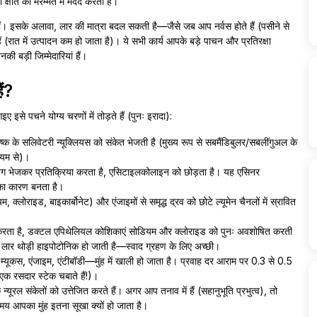
 क्षति की मरम्मत में मदद करती है।
ही हैं। इसके अलावा, लार की मात्रा बदल सकती है—जैसे जब आप नर्वस होते हैं (पसीने से
 हैं (रात में उत्पादन कम हो जाता है)। ये सभी कार्य आपके बड़े पाचन और प्रतिरक्षा
िनकी बड़ी जिम्मेदारियां हैं।
ैं?
इसे पचने योग्य चरणों में तोड़ते हैं (पुनः इरादा):
ष्क के सलिवेटरी न्यूक्लियस को संकेत भेजती है (मुख्य रूप से सबमैंडिबुलर/सबलींगुअल के
्यम से)।
 आवेग भेजकर प्रतिक्रिया करता है, एसिटाइलकोलाइन को छोड़ता है। यह एसिनर
 का कारण बनता है।
्लोराइड, बाइकार्बोनेट) और एंजाइमों से समृद्ध द्रव को छोटे ल्यूमेन चैनलों में स्रावित
रा करता है, डक्टल एपिथेलियल कोशिकाएं सोडियम और क्लोराइड को पुनः अवशोषित करती
? लार थोड़ी हाइपोटोनिक हो जाती है—स्वाद ग्रहण के लिए अच्छी।
्यूकस, एंजाइम, एंटीबॉडी—मुंह में खाली हो जाता है। प्रवाह दर आराम पर 0.3 से 0.5
एक रसदार स्टेक चबाते हैं!)।
्यूरल संकेतों को उत्तेजित करते हैं। अगर आप तनाव में हैं (सहानुभूति प्रभुत्व), तो
मय आपका मुंह इतना सूखा क्यों हो जाता है।