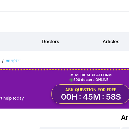
Doctors
Articles
/
लार ग्रंथियां
#1 MEDICAL PLATFORM
500 doctors ONLINE
ASK QUESTION FOR FREE
00H : 45M : 57S
t help today.
Art