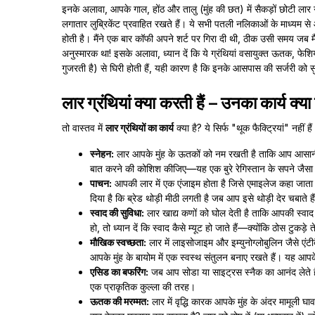
इनके अलावा, आपके गाल, होंठ और तालु (मुंह की छत) में सैकड़ों छोटी लार ग्र
लगातार लुब्रिकेंट प्रवाहित रखते हैं। ये सभी पतली नलिकाओं के माध्यम से आ
होती है। मैंने एक बार कॉफी अपने शर्ट पर गिरा दी थी, ठीक उसी समय जब 
अनुस्मारक था! इसके अलावा, ध्यान दें कि ये ग्रंथियां वसायुक्त ऊतक, फेशिय
गुजरती है) से घिरी होती हैं, यही कारण है कि इनके आसपास की सर्जरी को 
लार ग्रंथियां क्या करती हैं – उनका कार्य क्या
तो वास्तव में
लार ग्रंथियों का कार्य
क्या है? ये सिर्फ "थूक फैक्ट्रियां" नहीं 
स्नेहन:
लार आपके मुंह के ऊतकों को नम रखती है ताकि आप आसानी स
बात करने की कोशिश कीजिए—यह एक बुरे रेगिस्तान के सपने जैसा
पाचन:
आपकी लार में एक एंजाइम होता है जिसे एमाइलेज कहा जाता है,
दिया है कि ब्रेड थोड़ी मीठी लगती है जब आप इसे थोड़ी देर चबाते ह
स्वाद की सुविधा:
लार खाद्य कणों को घोल देती है ताकि आपकी स्वाद
हो, तो ध्यान दें कि स्वाद कैसे म्यूट हो जाते हैं—क्योंकि ठोस टुकड़े त
मौखिक स्वच्छता:
लार में लाइसोजाइम और इम्युनोग्लोबुलिन जैसे एंटीब
आपके मुंह के बायोम में एक स्वस्थ संतुलन बनाए रखते हैं। यह आ
एसिड का बफरिंग:
जब आप सोडा या साइट्रस स्नैक का आनंद लेते हैं,
एक प्राकृतिक कुल्ला की तरह।
ऊतक की मरम्मत:
लार में वृद्धि कारक आपके मुंह के अंदर मामूली घ