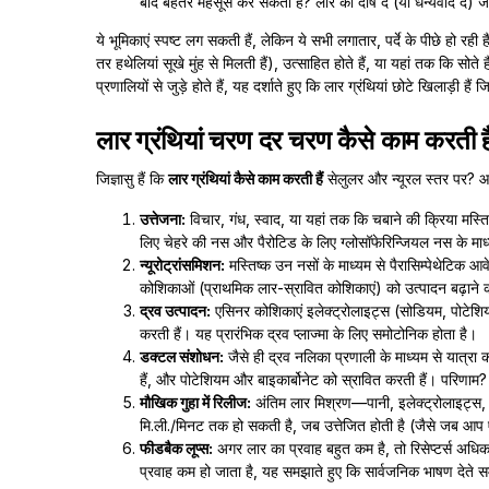
बाद बेहतर महसूस कर सकता है? लार को दोष दें (या धन्यवाद दें) जो
ये भूमिकाएं स्पष्ट लग सकती हैं, लेकिन ये सभी लगातार, पर्दे के पीछे हो र
तर हथेलियां सूखे मुंह से मिलती हैं), उत्साहित होते हैं, या यहां तक कि सोते
प्रणालियों से जुड़े होते हैं, यह दर्शाते हुए कि लार ग्रंथियां छोटे खिलाड़ी हैं ज
लार ग्रंथियां चरण दर चरण कैसे काम करती ह
जिज्ञासु हैं कि
लार ग्रंथियां कैसे काम करती हैं
सेलुलर और न्यूरल स्तर पर? आइए 
उत्तेजना:
विचार, गंध, स्वाद, या यहां तक कि चबाने की क्रिया मस्ति
लिए चेहरे की नस और पैरोटिड के लिए ग्लोसॉफेरिन्जियल नस के माध
न्यूरोट्रांसमिशन:
मस्तिष्क उन नसों के माध्यम से पैरासिम्पेथेटिक
कोशिकाओं (प्राथमिक लार-स्रावित कोशिकाएं) को उत्पादन बढ़ाने
द्रव उत्पादन:
एसिनर कोशिकाएं इलेक्ट्रोलाइट्स (सोडियम, पोटेशियम, क
करती हैं। यह प्रारंभिक द्रव प्लाज्मा के लिए समोटोनिक होता है।
डक्टल संशोधन:
जैसे ही द्रव नलिका प्रणाली के माध्यम से यात्
हैं, और पोटेशियम और बाइकार्बोनेट को स्रावित करती हैं। परिणाम
मौखिक गुहा में रिलीज:
अंतिम लार मिश्रण—पानी, इलेक्ट्रोलाइट्स, म
मि.ली./मिनट तक हो सकती है, जब उत्तेजित होती है (जैसे जब आप 
फीडबैक लूप्स:
अगर लार का प्रवाह बहुत कम है, तो रिसेप्टर्स अधिक न
प्रवाह कम हो जाता है, यह समझाते हुए कि सार्वजनिक भाषण देते स