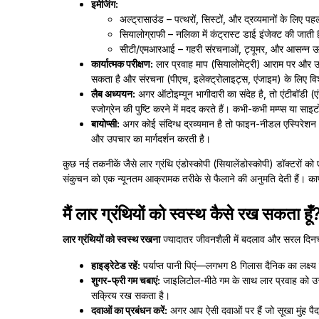
इमेजिंग:
अल्ट्रासाउंड – पत्थरों, सिस्टों, और द्रव्यमानों के लि
सियालोग्राफी – नलिका में कंट्रास्ट डाई इंजेक्ट की जाती
सीटी/एमआरआई – गहरी संरचनाओं, ट्यूमर, और आसन्न ऊत
कार्यात्मक परीक्षण:
लार प्रवाह माप (सियालोमेट्री) आराम पर और उत्
सकता है और संरचना (पीएच, इलेक्ट्रोलाइट्स, एंजाइम) के लिए व
लैब अध्ययन:
अगर ऑटोइम्यून भागीदारी का संदेह है, तो एंटीबॉडी 
स्जोग्रेन की पुष्टि करने में मदद करते हैं। कभी-कभी मम्प्स या 
बायोप्सी:
अगर कोई संदिग्ध द्रव्यमान है तो फाइन-नीडल एस्पिरेशन
और उपचार का मार्गदर्शन करती है।
कुछ नई तकनीकें जैसे लार ग्रंथि एंडोस्कोपी (सियालेंडोस्कोपी) डॉक्टरों 
संकुचन को एक न्यूनतम आक्रामक तरीके से फैलाने की अनुमति देती हैं। 
मैं लार ग्रंथियों को स्वस्थ कैसे रख सकता हूँ
लार ग्रंथियों को स्वस्थ रखना
ज्यादातर जीवनशैली में बदलाव और सरल दिनचर्या 
हाइड्रेटेड रहें:
पर्याप्त पानी पिएं—लगभग 8 गिलास दैनिक का लक्ष्य 
शुगर-फ्री गम चबाएं:
जाइलिटोल-मीठे गम के साथ लार प्रवाह को उत
सक्रिय रख सकता है।
दवाओं का प्रबंधन करें:
अगर आप ऐसी दवाओं पर हैं जो सूखा मुंह पैदा क