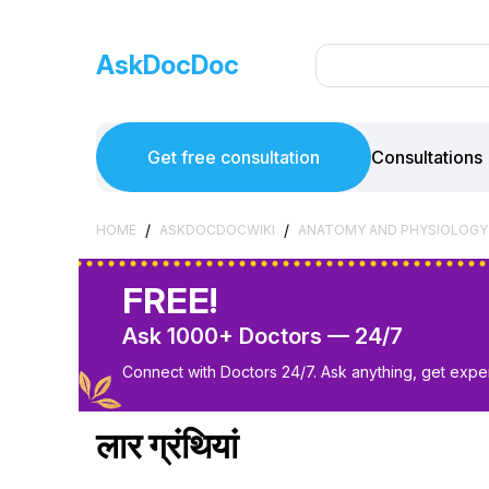
AskDocDoc
Get free consultation
Consultations
/
/
HOME
ASKDOCDOCWIKI
ANATOMY AND PHYSIOLOGY
FREE!
Ask 1000+ Doctors — 24/7
Connect with Doctors 24/7. Ask anything, get exper
लार ग्रंथियां