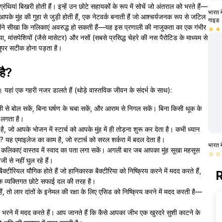
ंथियां बिखरी होती हैं। इन्हें उन छोटे सहायकों के रूप में सोचें जो अंतराल को भरते हैं—
भारत म
पके मुंह की गुहा से जुड़ी होती हैं, एक नेटवर्क बनाती हैं जो आश्चर्यजनक रूप से जटिल
गाइड
मैंने सीखा कि नलिकाएं अवरुद्ध हो सकती हैं—यह इस प्रणाली की नाजुकता का एक गंभीर
star
star
ा, मांसपेशियों (जैसे मासेटर) और नसों (सबसे प्रसिद्ध चेहरे की नस पैरोटिड के माध्यम से
सुपर सटीक होना पड़ता है।
 है?
हैं। यहां एक गहरी नजर डालते हैं (थोड़े वास्तविक जीवन के संदर्भ के साथ):
े बोल सकें, बिना घर्षण के चबा सकें, और आराम से निगल सकें। बिना किसी थूक के
 लगता है।
 जो आपके भोजन में स्टार्च को आपके मुंह में ही तोड़ना शुरू कर देता है। कभी ध्यान
ैं? यह एमाइलेज का काम है, जो स्टार्च को सरल शर्करा में बदल देता है।
भारत म
 कलिकाएं वास्तव में स्वाद का पता लगा सकें। अगली बार जब आपका मुंह सूखा महसूस
star_border
star_border
ेजी से नहीं घुल रहे हैं।
ैक्टीरियल यौगिक होते हैं जो हानिकारक बैक्टीरिया को निष्क्रिय करने में मदद करते हैं,
R
पके व्यक्तिगत छोटे सफाई दल की तरह है।
 तो लार दांतों के इनेमल की रक्षा के लिए एसिड को निष्क्रिय करने में मदद करती है—
ाव भरने में मदद करते हैं। आप जानते हैं कि कैसे आपका जीभ एक खुरदरे सुशी काटने के