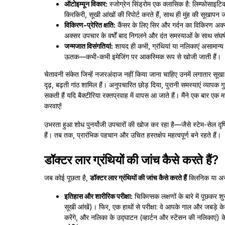
ऑटोइम्यून विकार:
स्जोग्रेन सिंड्रोम एक क्लासिक है: लिम्फोसाइटि
किरकिरी, सूखी आंखों की रिपोर्ट करते हैं, साथ ही मुंह की सूखापन ज
विकिरण-प्रेरित क्षति:
कैंसर के लिए सिर और गर्दन का विकिरण अक्सर
अक्सर उपचार के वर्षों बाद निगलने और दंत समस्याओं के साथ संघर्ष
जन्मजात विसंगतियां:
शायद ही कभी, ग्रंथियां या नलिकाएं असामान्
ऊतक—कभी-कभी इमेजिंग पर आकस्मिक रूप से खोजी जाती हैं।
चेतावनी संकेत जिन्हें नजरअंदाज नहीं किया जाना चाहिए उनमें लगातार सू
दृढ़, बढ़ती गांठ शामिल हैं। अनुपचारित छोड़ दिया, पुरानी समस्याएं व्या
सकती हैं यदि बैक्टीरिया रक्तप्रवाह में वापस आ जाते हैं। मैंने एक बार एक
करवाएं!
उभरता हुआ शोध पुनर्योजी उपचारों की खोज कर रहा है—जैसे स्टेम-सेल दृष्ट
हैं। तब तक, प्रारंभिक पहचान और उचित हस्तक्षेप महत्वपूर्ण बने रहते हैं।
डॉक्टर लार ग्रंथियों की जांच कैसे करते हैं?
जब कोई पूछता है,
डॉक्टर लार ग्रंथियों की जांच कैसे करते हैं
क्लिनिक या अस्प
इतिहास और शारीरिक परीक्षा:
चिकित्सक लक्षणों के बारे में पूछकर 
सूखी आंखें)। फिर, एक हाथों से परीक्षा: वे आपके गाल और जबड़े के 
करेंगे, और नलिका के उद्घाटन (व्हार्टन और स्टेंसन की नलिकाएं) के