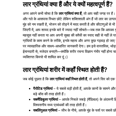
लार ग्रंथियां क्या हैं और ये क्यों महत्वपूर्ण हैं?
अगर आपने कभी सोचा है कि
लार ग्रंथियां क्या हैं
, तो आप सही जगह पर हैं। ल
और गले के आसपास स्थित छोटे लेकिन शक्तिशाली अंग हैं जो लार का उत्प
मुंह को नम रखती है, भोजन को तोड़ने में मदद करती है और कीटाणुओं से भी 
जिंदगी में, आप शायद इनके बारे में ज्यादा नहीं सोचते—जब तक कि आपका मु
महसूस नहीं करता या आप अपनी सुबह की कॉफी का स्वाद सही से नहीं ले
ग्रंथियों के काम करने के तरीके, इनके महत्व और अगर कुछ गड़बड़ हो जाए
पर व्यावहारिक और साक्ष्य-आधारित जानकारी देगा। हम इसे वास्तविक, थोड़
ईमानदारी से, मजेदार बनाएंगे—क्योंकि शरीर रचना विज्ञान गंभीर नहीं होना चा
व्यक्तिगत किस्से भी शामिल कर दूं।)
लार ग्रंथियां शरीर में कहाँ स्थित होती हैं?
जब कोई पूछता है कि
लार ग्रंथियां कहाँ स्थित होती हैं
, तो अपने सिर को एक व्
पैरोटिड ग्रंथियां
– ये सबसे बड़ी होती हैं, आपके कानों के सामने और
बड़े बॉस की तरह होती हैं।
सबमैंडिबुलर ग्रंथियां
– आपके निचले जबड़े (मैंडिबल) के अंदरूनी हि
विश्वसनीय मध्य प्रबंधकों की तरह होती हैं।
सबलिंगुअल ग्रंथियां
– जीभ के नीचे, आपके मुंह के फर्श पर सबसे छ