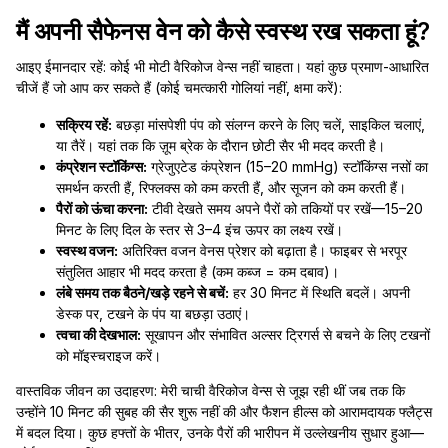
मैं अपनी सैफेनस वेन को कैसे स्वस्थ रख सकता हूं?
आइए ईमानदार रहें: कोई भी मोटी वैरिकोज वेन्स नहीं चाहता। यहां कुछ प्रमाण-आधारित
चीजें हैं जो आप कर सकते हैं (कोई चमत्कारी गोलियां नहीं, क्षमा करें):
सक्रिय रहें:
बछड़ा मांसपेशी पंप को संलग्न करने के लिए चलें, साइकिल चलाएं,
या तैरें। यहां तक कि ज़ूम ब्रेक के दौरान छोटी सैर भी मदद करती है।
कंप्रेशन स्टॉकिंग्स:
ग्रेजुएटेड कंप्रेशन (15–20 mmHg) स्टॉकिंग्स नसों का
समर्थन करती हैं, रिफ्लक्स को कम करती हैं, और सूजन को कम करती हैं।
पैरों को ऊंचा करना:
टीवी देखते समय अपने पैरों को तकियों पर रखें—15–20
मिनट के लिए दिल के स्तर से 3–4 इंच ऊपर का लक्ष्य रखें।
स्वस्थ वजन:
अतिरिक्त वजन वेनस प्रेशर को बढ़ाता है। फाइबर से भरपूर
संतुलित आहार भी मदद करता है (कम कब्ज = कम दबाव)।
लंबे समय तक बैठने/खड़े रहने से बचें:
हर 30 मिनट में स्थिति बदलें। अपनी
डेस्क पर, टखने के पंप या बछड़ा उठाएं।
त्वचा की देखभाल:
सूखापन और संभावित अल्सर ट्रिगर्स से बचने के लिए टखनों
को मॉइस्चराइज करें।
वास्तविक जीवन का उदाहरण: मेरी चाची वैरिकोज वेन्स से जूझ रही थीं जब तक कि
उन्होंने 10 मिनट की सुबह की सैर शुरू नहीं की और फैशन हील्स को आरामदायक फ्लैट्स
में बदल दिया। कुछ हफ्तों के भीतर, उनके पैरों की भारीपन में उल्लेखनीय सुधार हुआ—