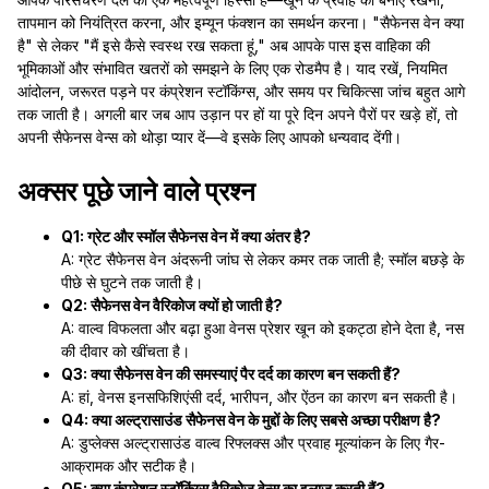
तापमान को नियंत्रित करना, और इम्यून फंक्शन का समर्थन करना। "सैफेनस वेन क्या
है" से लेकर "मैं इसे कैसे स्वस्थ रख सकता हूं," अब आपके पास इस वाहिका की
भूमिकाओं और संभावित खतरों को समझने के लिए एक रोडमैप है। याद रखें, नियमित
आंदोलन, जरूरत पड़ने पर कंप्रेशन स्टॉकिंग्स, और समय पर चिकित्सा जांच बहुत आगे
तक जाती है। अगली बार जब आप उड़ान पर हों या पूरे दिन अपने पैरों पर खड़े हों, तो
अपनी सैफेनस वेन्स को थोड़ा प्यार दें—वे इसके लिए आपको धन्यवाद देंगी।
अक्सर पूछे जाने वाले प्रश्न
Q1: ग्रेट और स्मॉल सैफेनस वेन में क्या अंतर है?
A: ग्रेट सैफेनस वेन अंदरूनी जांघ से लेकर कमर तक जाती है; स्मॉल बछड़े के
पीछे से घुटने तक जाती है।
Q2: सैफेनस वेन वैरिकोज क्यों हो जाती है?
A: वाल्व विफलता और बढ़ा हुआ वेनस प्रेशर खून को इकट्ठा होने देता है, नस
की दीवार को खींचता है।
Q3: क्या सैफेनस वेन की समस्याएं पैर दर्द का कारण बन सकती हैं?
A: हां, वेनस इनसफिशिएंसी दर्द, भारीपन, और ऐंठन का कारण बन सकती है।
Q4: क्या अल्ट्रासाउंड सैफेनस वेन के मुद्दों के लिए सबसे अच्छा परीक्षण है?
A: डुप्लेक्स अल्ट्रासाउंड वाल्व रिफ्लक्स और प्रवाह मूल्यांकन के लिए गैर-
आक्रामक और सटीक है।
Q5: क्या कंप्रेशन स्टॉकिंग्स वैरिकोज वेन्स का इलाज करती हैं?