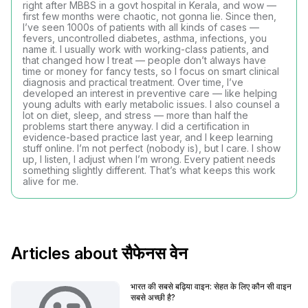
right after MBBS in a govt hospital in Kerala, and wow —
first few months were chaotic, not gonna lie. Since then,
I’ve seen 1000s of patients with all kinds of cases —
fevers, uncontrolled diabetes, asthma, infections, you
name it. I usually work with working-class patients, and
that changed how I treat — people don’t always have
time or money for fancy tests, so I focus on smart clinical
diagnosis and practical treatment. Over time, I’ve
developed an interest in preventive care — like helping
young adults with early metabolic issues. I also counsel a
lot on diet, sleep, and stress — more than half the
problems start there anyway. I did a certification in
evidence-based practice last year, and I keep learning
stuff online. I’m not perfect (nobody is), but I care. I show
up, I listen, I adjust when I’m wrong. Every patient needs
something slightly different. That’s what keeps this work
alive for me.
Articles about सैफेनस वेन
भारत की सबसे बढ़िया वाइन: सेहत के लिए कौन सी वाइन
सबसे अच्छी है?