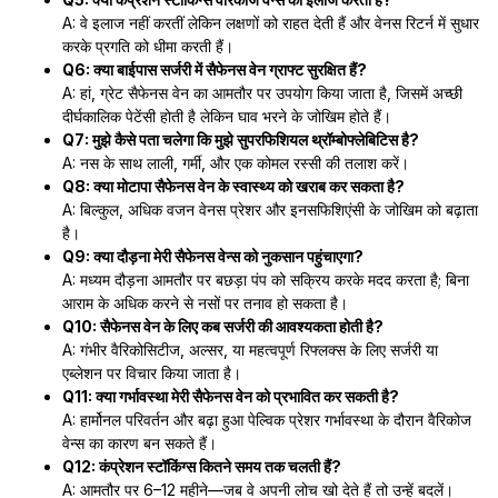
A: वे इलाज नहीं करतीं लेकिन लक्षणों को राहत देती हैं और वेनस रिटर्न में सुधार
करके प्रगति को धीमा करती हैं।
Q6: क्या बाईपास सर्जरी में सैफेनस वेन ग्राफ्ट सुरक्षित हैं?
A: हां, ग्रेट सैफेनस वेन का आमतौर पर उपयोग किया जाता है, जिसमें अच्छी
दीर्घकालिक पेटेंसी होती है लेकिन घाव भरने के जोखिम होते हैं।
Q7: मुझे कैसे पता चलेगा कि मुझे सुपरफिशियल थ्रॉम्बोफ्लेबिटिस है?
A: नस के साथ लाली, गर्मी, और एक कोमल रस्सी की तलाश करें।
Q8: क्या मोटापा सैफेनस वेन के स्वास्थ्य को खराब कर सकता है?
A: बिल्कुल, अधिक वजन वेनस प्रेशर और इनसफिशिएंसी के जोखिम को बढ़ाता
है।
Q9: क्या दौड़ना मेरी सैफेनस वेन्स को नुकसान पहुंचाएगा?
A: मध्यम दौड़ना आमतौर पर बछड़ा पंप को सक्रिय करके मदद करता है; बिना
आराम के अधिक करने से नसों पर तनाव हो सकता है।
Q10: सैफेनस वेन के लिए कब सर्जरी की आवश्यकता होती है?
A: गंभीर वैरिकोसिटीज, अल्सर, या महत्वपूर्ण रिफ्लक्स के लिए सर्जरी या
एब्लेशन पर विचार किया जाता है।
Q11: क्या गर्भावस्था मेरी सैफेनस वेन को प्रभावित कर सकती है?
A: हार्मोनल परिवर्तन और बढ़ा हुआ पेल्विक प्रेशर गर्भावस्था के दौरान वैरिकोज
वेन्स का कारण बन सकते हैं।
Q12: कंप्रेशन स्टॉकिंग्स कितने समय तक चलती हैं?
A: आमतौर पर 6–12 महीने—जब वे अपनी लोच खो देते हैं तो उन्हें बदलें।