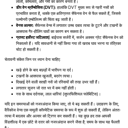
लाली, कोमलता, और गर्मी का कारण बनता है।
डीप वेन थ्रॉम्बोसिस (DVT):
हालांकि DVT मुख्य रूप से गहरी नसों को
प्रभावित करता है, थक्के एक क्षतिग्रस्त सैफेनस वेन से फैल सकते हैं, जिससे
पल्मोनरी एम्बोलिज्म की चिंता बढ़ जाती है।
वेनस अल्सर:
सैफेनस वेन्स में लगातार उच्च दबाव त्वचा के टूटने और टखनों के
आसपास गैर-हीलिंग घावों का कारण बन सकता है।
ग्राफ्ट हार्वेस्ट जटिलताएं:
बाईपास सर्जरी में, सर्जन अक्सर ग्रेट सैफेनस वेन को
निकालते हैं। यदि सावधानी से नहीं किया गया तो खराब घाव भरना या तंत्रिका
चोट हो सकती है।
चेतावनी संकेत जिन पर ध्यान देना चाहिए:
खड़े होने के बाद बछड़ों में भारीपन या दर्द।
टखनों के आसपास खुजली, बदरंग त्वचा।
दिखाई देने वाली सतही नसें जो रस्सियों की तरह उभर रही हैं।
लगातार सूजन जो रात भर में कम नहीं होती।
नस के साथ दर्दनाक, लाल धारियां (सुपरफिशियल फ्लेबिटिस)।
यदि इन समस्याओं को नजरअंदाज किया जाए, तो ये बढ़ सकती हैं। उदाहरण के लिए,
वैरिकोज वेन्स एक मामूली कॉस्मेटिक समस्या के रूप में शुरू हो सकती हैं, लेकिन अंततः
त्वचा में बदलाव और अल्सर को ट्रिगर कर सकती हैं। यह कुछ हद तक आपकी
विंडशील्ड में एक छोटे से दरार को नजरअंदाज करने जैसा है; समय के साथ यह फैलती
है।