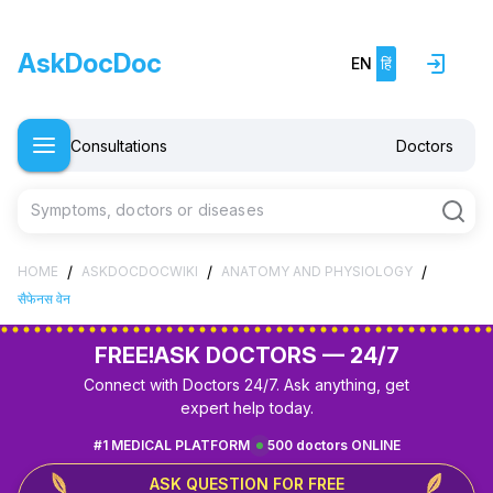
AskDocDoc
EN
हिं
Consultations
Doctors
Symptoms, doctors or diseases
/
/
/
HOME
ASKDOCDOCWIKI
ANATOMY AND PHYSIOLOGY
सैफेनस वेन
FREE!
ASK DOCTORS — 24/7
Connect with Doctors 24/7. Ask anything, get
expert help today.
#1 MEDICAL PLATFORM
500 doctors ONLINE
ASK QUESTION FOR FREE