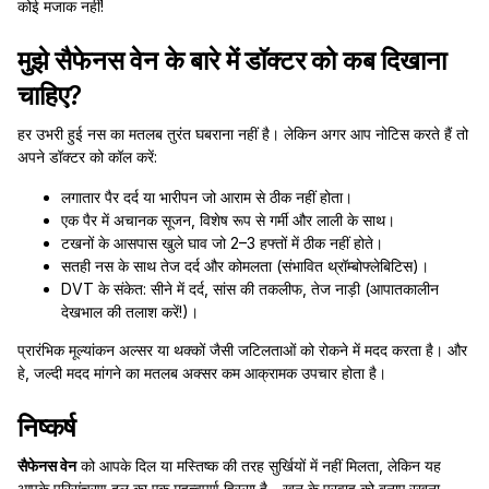
कोई मजाक नहीं!
मुझे सैफेनस वेन के बारे में डॉक्टर को कब दिखाना
चाहिए?
हर उभरी हुई नस का मतलब तुरंत घबराना नहीं है। लेकिन अगर आप नोटिस करते हैं तो
अपने डॉक्टर को कॉल करें:
लगातार पैर दर्द या भारीपन जो आराम से ठीक नहीं होता।
एक पैर में अचानक सूजन, विशेष रूप से गर्मी और लाली के साथ।
टखनों के आसपास खुले घाव जो 2–3 हफ्तों में ठीक नहीं होते।
सतही नस के साथ तेज दर्द और कोमलता (संभावित थ्रॉम्बोफ्लेबिटिस)।
DVT के संकेत: सीने में दर्द, सांस की तकलीफ, तेज नाड़ी (आपातकालीन
देखभाल की तलाश करें!)।
प्रारंभिक मूल्यांकन अल्सर या थक्कों जैसी जटिलताओं को रोकने में मदद करता है। और
हे, जल्दी मदद मांगने का मतलब अक्सर कम आक्रामक उपचार होता है।
निष्कर्ष
सैफेनस वेन
को आपके दिल या मस्तिष्क की तरह सुर्खियों में नहीं मिलता, लेकिन यह
आपके परिसंचरण दल का एक महत्वपूर्ण हिस्सा है—खून के प्रवाह को बनाए रखना,