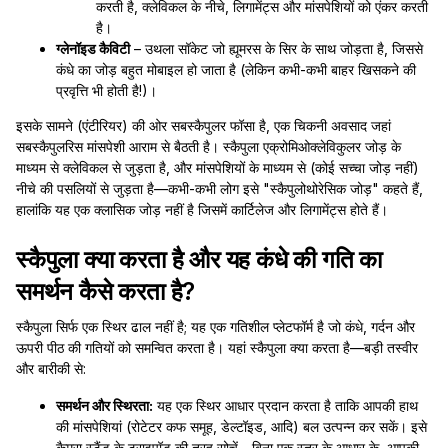
करती है, क्लेविकल के नीचे, लिगामेंट्स और मांसपेशियों को एंकर करती
है।
ग्लेनॉइड कैविटी
– उथला सॉकेट जो ह्यूमरस के सिर के साथ जोड़ता है, जिससे
कंधे का जोड़ बहुत मोबाइल हो जाता है (लेकिन कभी-कभी बाहर खिसकने की
प्रवृत्ति भी होती है!)।
इसके सामने (एंटीरियर) की ओर सबस्कैपुलर फॉसा है, एक चिकनी अवसाद जहां
सबस्कैपुलरिस मांसपेशी आराम से बैठती है। स्कैपुला एक्रोमिओक्लेविकुलर जोड़ के
माध्यम से क्लेविकल से जुड़ता है, और मांसपेशियों के माध्यम से (कोई सच्चा जोड़ नहीं)
नीचे की पसलियों से जुड़ता है—कभी-कभी लोग इसे "स्कैपुलोथोरेसिक जोड़" कहते हैं,
हालांकि यह एक क्लासिक जोड़ नहीं है जिसमें कार्टिलेज और लिगामेंट्स होते हैं।
स्कैपुला क्या करता है और यह कंधे की गति का
समर्थन कैसे करता है?
स्कैपुला सिर्फ एक स्थिर ढाल नहीं है; यह एक गतिशील प्लेटफॉर्म है जो कंधे, गर्दन और
ऊपरी पीठ की गतियों को समन्वित करता है। यहां स्कैपुला क्या करता है—बड़ी तस्वीर
और बारीकी से:
समर्थन और स्थिरता:
यह एक स्थिर आधार प्रदान करता है ताकि आपकी हाथ
की मांसपेशियां (रोटेटर कफ समूह, डेल्टॉइड, आदि) बल उत्पन्न कर सकें। इसे
कैमरा स्टैंड के ट्राइपॉड की तरह सोचें—बिना एक स्तर के आधार के, आपकी