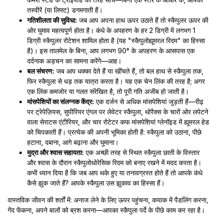
तस्वीरें (या लिफ्ट) डगमगाती हैं।
गतिशीलता की सुविधा:
जब आप अपना हाथ ऊपर उठाते हैं तो स्कैपुलर ऊपर की
ओर घुमाव महत्वपूर्ण होता है। कंधे के अपहरण के हर 2 डिग्री में लगभग 1
डिग्री स्कैपुलर रोटेशन शामिल होता है (यह "स्कैपुलोह्यूमरल रिदम" का हिस्सा
है)। इस तालमेल के बिना, आप लगभग 90° के अपहरण के आसपास एक
दर्दनाक अड़चन का सामना करेंगे—आह।
बल संचरण:
जब आप धक्का देते हैं या खींचते हैं, तो बल हाथ से स्कैपुला तक,
फिर स्कैपुला से धड़ तक यात्रा करता है। यह एक चेन लिंक की तरह है; अगर
एक लिंक कमजोर या गलत संरेखित है, तो पूरी गति अजीब हो जाती है।
मांसपेशियों का संलग्नक केंद्र:
एक दर्जन से अधिक मांसपेशियां जुड़ती हैं—रीढ़
पर ट्रेपेज़ियस, सुपीरियर एंगल पर लेवेटर स्कैपुला, थोरैक्स के चारों ओर लपेटने
वाला सेराटस एंटीरियर, और चार रोटेटर कफ मांसपेशियां ग्लेनॉइड में ह्यूमरल हेड
को चिपकाती हैं। प्रत्येक की अपनी भूमिका होती है: स्कैपुला को उठाना, पीछे
हटाना, दबाना, आगे बढ़ाना और घुमाना।
मुद्रा और श्वास सहायता:
एक अच्छी तरह से स्थित स्कैपुला छाती के विस्तार
और श्वास के दौरान स्कैपुलोथोरेसिक रिदम को बनाए रखने में मदद करता है।
कभी ध्यान दिया है कि जब आप थके हुए या तनावग्रस्त होते हैं तो आपके कंधे
कैसे झुक जाते हैं? आपके स्कैपुला उस झुकाव का हिस्सा हैं।
वास्तविक जीवन की शर्तों में: अनाज लेने के लिए ऊपर पहुंचना, कयाक में पैडलिंग करना,
गेंद फेंकना, अपने बालों को ब्रश करना—आपका स्कैपुला पर्दे के पीछे काम कर रहा है।