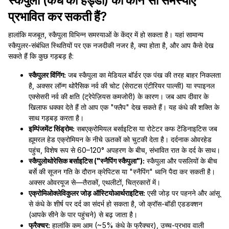
स्कैपुला (कंधे की हड्डी) को कौन सी समस्याएं
प्रभावित कर सकती हैं?
हालांकि मजबूत, स्कैपुला विभिन्न समस्याओं के केंद्र में हो सकता है। यहां सामान्य
स्कैपुलर-संबंधित स्थितियों पर एक नजदीकी नजर है, क्या होता है, और आप कैसे देख
सकते हैं कि कुछ गड़बड़ है:
स्कैपुलर विंगिंग:
जब स्कैपुला का मेडियल बॉर्डर एक पंख की तरह बाहर निकलता
है, अक्सर लॉन्ग थोरैसिक नर्व की चोट (सेराटस एंटीरियर पाल्सी) या स्पाइनल
एक्सेसरी नर्व की क्षति (ट्रेपेज़ियस कमजोरी) के कारण। जब आप दीवार के
खिलाफ धक्का देते हैं तो आप एक "फ्लैप" देख सकते हैं। यह कंधे की शक्ति के
साथ गड़बड़ करता है।
इम्पिंजमेंट सिंड्रोम:
सबएक्रोमियल बर्साइटिस या रोटेटर कफ टेंडिनाइटिस जब
ह्यूमरल हेड एक्रोमियन के नीचे ऊतकों को चुटकी देता है। दर्दनाक ओवरहेड
पहुंच, विशेष रूप से 60–120° अपहरण के बीच, संभावित रात के दर्द के साथ।
स्कैपुलोथोरेसिक बर्साइटिस ("स्नैपिंग स्कैपुला"):
स्कैपुला और पसलियों के बीच
बर्से की सूजन गति के दौरान क्रेपिटस या "स्नैपिंग" ध्वनि पैदा कर सकती है।
अक्सर ओवरयूज से—तैराकों, एथलीटों, चित्रकारों में।
एक्रोमिओक्लेविकुलर जोड़ ऑस्टियोआर्थराइटिस:
एसी जोड़ पर पहनने और आंसू
से कंधे के शीर्ष पर दर्द का संदर्भ हो सकता है, जो क्रॉस-बॉडी एडडक्शन
(आपके सीने के पार पहुंचने) से बढ़ जाता है।
फ्रैक्चर:
हालांकि कम आम (~5% कंधे के फ्रैक्चर), उच्च-प्रभाव वाली