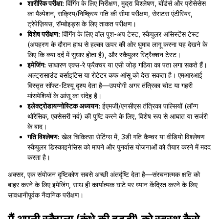
शारीरिक परीक्षा:
विंगिंग के लिए निरीक्षण, मुद्रा विश्लेषण, बॉर्डर्स और प्रोसेसेस
का पैल्पेशन, सक्रिय/निष्क्रिय गति की सीमा परीक्षण, सेराटस एंटीरियर,
ट्रेपेज़ियस, रॉम्बोइड्स के लिए ताकत परीक्षण।
विशेष परीक्षण:
विंगिंग के लिए वॉल पुश-अप टेस्ट, स्कैपुलर असिस्टेंस टेस्ट
(अपहरण के दौरान हाथ से हल्का ऊपर की ओर घुमाव लागू करना यह देखने के
लिए कि क्या दर्द में सुधार होता है), और स्कैपुलर रिट्रैक्शन टेस्ट।
इमेजिंग:
साधारण एक्स-रे फ्रैक्चर या एसी जोड़ गठिया का पता लगा सकते हैं।
अल्ट्रासाउंड बर्साइटिस या रोटेटर कफ आंसू को देख सकता है। एमआरआई
विस्तृत सॉफ्ट-टिश्यू दृश्य देता है—उपयोगी अगर तंत्रिका चोट या गहरी
मांसपेशियों के आंसू का संदेह है।
इलेक्ट्रोडायग्नोस्टिक अध्ययन:
ईएमजी/एनसीएस तंत्रिका पाल्सियों (लॉन्ग
थोरैसिक, एक्सेसरी नर्व) की पुष्टि करने के लिए, विशेष रूप से आघात या सर्जरी
के बाद।
गति विश्लेषण:
खेल चिकित्सा सेटिंग्स में, 3डी गति कैप्चर या वीडियो विश्लेषण
स्कैपुलर डिस्काइनेसिस को मापने और पुनर्वास योजनाओं को तैयार करने में मदद
करता है।
अक्सर, एक संयोजन दृष्टिकोण सबसे अच्छी अंतर्दृष्टि देता है—संरचनात्मक क्षति को
बाहर करने के लिए इमेजिंग, साथ ही कार्यात्मक घाटे पर ध्यान केंद्रित करने के लिए
सावधानीपूर्वक नैदानिक परीक्षण।