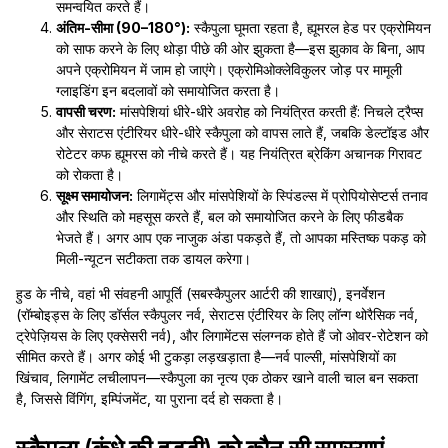
समन्वयित करते हैं।
अंतिम-सीमा (90–180°):
स्कैपुला घूमता रहता है, ह्यूमरल हेड पर एक्रोमियन
को साफ करने के लिए थोड़ा पीछे की ओर झुकता है—इस झुकाव के बिना, आप
अपने एक्रोमियन में जाम हो जाएंगे। एक्रोमिओक्लेविकुलर जोड़ पर मामूली
ग्लाइडिंग इन बदलावों को समायोजित करता है।
वापसी चरण:
मांसपेशियां धीरे-धीरे अवरोह को नियंत्रित करती हैं: निचले ट्रैप्स
और सेराटस एंटीरियर धीरे-धीरे स्कैपुला को वापस लाते हैं, जबकि डेल्टॉइड और
रोटेटर कफ ह्यूमरस को नीचे करते हैं। यह नियंत्रित ब्रेकिंग अचानक गिरावट
को रोकता है।
सूक्ष्म समायोजन:
लिगामेंट्स और मांसपेशियों के स्पिंडल्स में प्रोपियोसेप्टर्स तनाव
और स्थिति को महसूस करते हैं, बल को समायोजित करने के लिए फीडबैक
भेजते हैं। अगर आप एक नाजुक अंडा पकड़ते हैं, तो आपका मस्तिष्क पकड़ को
मिली-न्यूटन सटीकता तक डायल करेगा।
हुड के नीचे, वहां भी संवहनी आपूर्ति (सबस्कैपुलर आर्टरी की शाखाएं), इनर्वेशन
(रॉम्बोइड्स के लिए डॉर्सल स्कैपुलर नर्व, सेराटस एंटीरियर के लिए लॉन्ग थोरैसिक नर्व,
ट्रेपेज़ियस के लिए एक्सेसरी नर्व), और लिगामेंटस संलग्नक होते हैं जो ओवर-रोटेशन को
सीमित करते हैं। अगर कोई भी टुकड़ा लड़खड़ाता है—नर्व पाल्सी, मांसपेशियों का
खिंचाव, लिगामेंट लचीलापन—स्कैपुला का नृत्य एक ठोकर खाने वाली चाल बन सकता
है, जिससे विंगिंग, इम्पिंजमेंट, या पुराना दर्द हो सकता है।