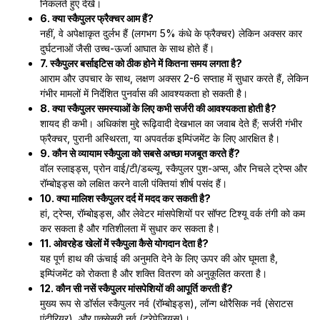
निकलते हुए देखें।
6. क्या स्कैपुलर फ्रैक्चर आम हैं?
नहीं, वे अपेक्षाकृत दुर्लभ हैं (लगभग 5% कंधे के फ्रैक्चर) लेकिन अक्सर कार
दुर्घटनाओं जैसी उच्च-ऊर्जा आघात के साथ होते हैं।
7. स्कैपुलर बर्साइटिस को ठीक होने में कितना समय लगता है?
आराम और उपचार के साथ, लक्षण अक्सर 2-6 सप्ताह में सुधार करते हैं, लेकिन
गंभीर मामलों में निर्देशित पुनर्वास की आवश्यकता हो सकती है।
8. क्या स्कैपुलर समस्याओं के लिए कभी सर्जरी की आवश्यकता होती है?
शायद ही कभी। अधिकांश मुद्दे रूढ़िवादी देखभाल का जवाब देते हैं; सर्जरी गंभीर
फ्रैक्चर, पुरानी अस्थिरता, या अपवर्तक इम्पिंजमेंट के लिए आरक्षित है।
9. कौन से व्यायाम स्कैपुला को सबसे अच्छा मजबूत करते हैं?
वॉल स्लाइड्स, प्रोन वाई/टी/डब्ल्यू, स्कैपुलर पुश-अप्स, और निचले ट्रेप्स और
रॉम्बोइड्स को लक्षित करने वाली पंक्तियां शीर्ष पसंद हैं।
10. क्या मालिश स्कैपुलर दर्द में मदद कर सकती है?
हां, ट्रेप्स, रॉम्बोइड्स, और लेवेटर मांसपेशियों पर सॉफ्ट टिश्यू वर्क तंगी को कम
कर सकता है और गतिशीलता में सुधार कर सकता है।
11. ओवरहेड खेलों में स्कैपुला कैसे योगदान देता है?
यह पूर्ण हाथ की ऊंचाई की अनुमति देने के लिए ऊपर की ओर घूमता है,
इम्पिंजमेंट को रोकता है और शक्ति वितरण को अनुकूलित करता है।
12. कौन सी नसें स्कैपुलर मांसपेशियों की आपूर्ति करती हैं?
मुख्य रूप से डॉर्सल स्कैपुलर नर्व (रॉम्बोइड्स), लॉन्ग थोरैसिक नर्व (सेराटस
एंटीरियर), और एक्सेसरी नर्व (ट्रेपेज़ियस)।