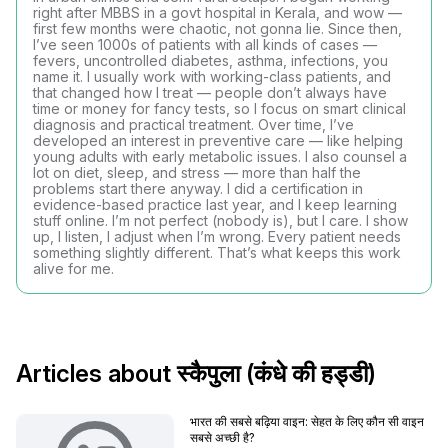
right after MBBS in a govt hospital in Kerala, and wow —
first few months were chaotic, not gonna lie. Since then,
I’ve seen 1000s of patients with all kinds of cases —
fevers, uncontrolled diabetes, asthma, infections, you
name it. I usually work with working-class patients, and
that changed how I treat — people don’t always have
time or money for fancy tests, so I focus on smart clinical
diagnosis and practical treatment. Over time, I’ve
developed an interest in preventive care — like helping
young adults with early metabolic issues. I also counsel a
lot on diet, sleep, and stress — more than half the
problems start there anyway. I did a certification in
evidence-based practice last year, and I keep learning
stuff online. I’m not perfect (nobody is), but I care. I show
up, I listen, I adjust when I’m wrong. Every patient needs
something slightly different. That’s what keeps this work
alive for me.
Articles about स्कैपुला (कंधे की हड्डी)
भारत की सबसे बढ़िया वाइन: सेहत के लिए कौन सी वाइन
सबसे अच्छी है?