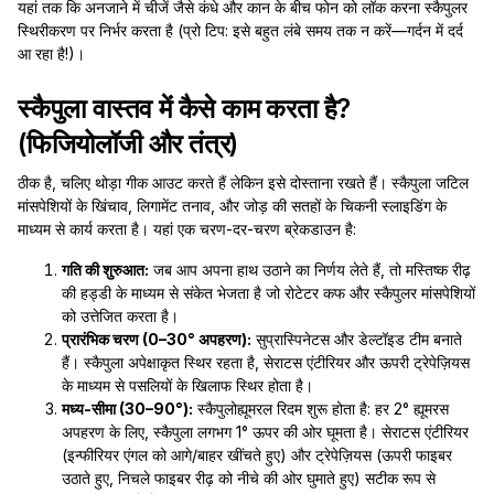
यहां तक कि अनजाने में चीजें जैसे कंधे और कान के बीच फोन को लॉक करना स्कैपुलर
स्थिरीकरण पर निर्भर करता है (प्रो टिप: इसे बहुत लंबे समय तक न करें—गर्दन में दर्द
आ रहा है!)।
स्कैपुला वास्तव में कैसे काम करता है?
(फिजियोलॉजी और तंत्र)
ठीक है, चलिए थोड़ा गीक आउट करते हैं लेकिन इसे दोस्ताना रखते हैं। स्कैपुला जटिल
मांसपेशियों के खिंचाव, लिगामेंट तनाव, और जोड़ की सतहों के चिकनी स्लाइडिंग के
माध्यम से कार्य करता है। यहां एक चरण-दर-चरण ब्रेकडाउन है:
गति की शुरुआत:
जब आप अपना हाथ उठाने का निर्णय लेते हैं, तो मस्तिष्क रीढ़
की हड्डी के माध्यम से संकेत भेजता है जो रोटेटर कफ और स्कैपुलर मांसपेशियों
को उत्तेजित करता है।
प्रारंभिक चरण (0–30° अपहरण):
सुप्रास्पिनेटस और डेल्टॉइड टीम बनाते
हैं। स्कैपुला अपेक्षाकृत स्थिर रहता है, सेराटस एंटीरियर और ऊपरी ट्रेपेज़ियस
के माध्यम से पसलियों के खिलाफ स्थिर होता है।
मध्य-सीमा (30–90°):
स्कैपुलोह्यूमरल रिदम शुरू होता है: हर 2° ह्यूमरस
अपहरण के लिए, स्कैपुला लगभग 1° ऊपर की ओर घूमता है। सेराटस एंटीरियर
(इन्फीरियर एंगल को आगे/बाहर खींचते हुए) और ट्रेपेज़ियस (ऊपरी फाइबर
उठाते हुए, निचले फाइबर रीढ़ को नीचे की ओर घुमाते हुए) सटीक रूप से