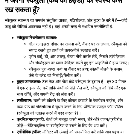
मैं अपनी स्कैपुला (कंधे की हड्डी) को स्वस्थ कैसे
रख सकता हूँ?
स्कैपुलर स्वास्थ्य का समर्थन संतुलित ताकत, गतिशीलता, और मुद्रा के बारे में है—कोई
जादू की गोलियां आवश्यक नहीं हैं। यहां अच्छी तरह से स्थापित रणनीतियाँ हैं:
स्कैपुलर स्थिरीकरण व्यायाम:
वॉल स्लाइड्स: दीवार का सामना करें, दीवार पर अग्रभाग, स्कैपुला को
सपाट रखते हुए हाथों को ऊपर/नीचे स्लाइड करें।
प्रोन वाई, टी, और डब्ल्यू: चेहरा नीचे करके लेटें, निचले ट्रेपेज़ियस
और रॉम्बोइड्स पर ध्यान केंद्रित करते हुए इन आकृतियों में हाथ उठाएं।
स्कैपुलर पुश-अप्स: फर्श या दीवार पर हाथ; कोहनी मोड़ने के बजाय,
कंधे के ब्लेड को निचोड़ें/रिलीज करें।
मुद्रा जागरूकता:
टेक नेक और गोल कंधे स्कैपुला के दुश्मन हैं। हर 30 मिनट
में एक टाइमर सेट करें ताकि कंधों को पीछे रोल करें, स्कैपुला को नीचे और एक
साथ खींचें, और अपनी रीढ़ को लंबा करें।
लचीलापन:
छाती को खोलने के लिए कोमल दरवाजे के पेक्टोरल स्ट्रेच, और
मध्य-पीठ की गतिशीलता में सुधार करने के लिए थोरैसिक स्पाइन फोम रोलिंग
(स्कैपुला को ग्लाइड करने में मदद करता है)।
क्रमिक भार प्रगति:
कंधों को मजबूत करते समय, धीरे-धीरे वजन/प्रतिरोध
जोड़ें—टेंडिनाइटिस या बर्साइटिस से बचने के लिए रैंप अप करें।
एर्गोनोमिक ट्वीक:
मॉनिटर की ऊंचाई को समायोजित करें ताकि आप पहुंच या