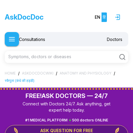
AskDocDoc
EN
हिं
Consultations
Doctors
Symptoms, doctors or diseases
/
/
/
HOME
ASKDOCDOCWIKI
ANATOMY AND PHYSIOLOGY
स्कैपुला (कंधे की हड्डी)
FREE!
ASK DOCTORS — 24/7
Connect with Doctors 24/7. Ask anything, get
expert help today.
#1 MEDICAL PLATFORM
500 doctors ONLINE
ASK QUESTION FOR FREE