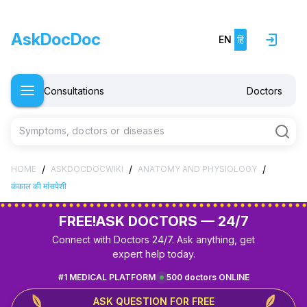
AskDocDoc
EN
हिं
Consultations
Doctors
Symptoms, doctors or diseases
/
/
/
HOME
ASKDOCDOCWIKI
ANATOMY AND PHYSIOLOGY
कंकाल की मांसपेशी
FREE!
ASK DOCTORS — 24/7
Connect with Doctors 24/7. Ask anything, get
expert help today.
#1 MEDICAL PLATFORM
500 doctors ONLINE
ASK QUESTION FOR FREE