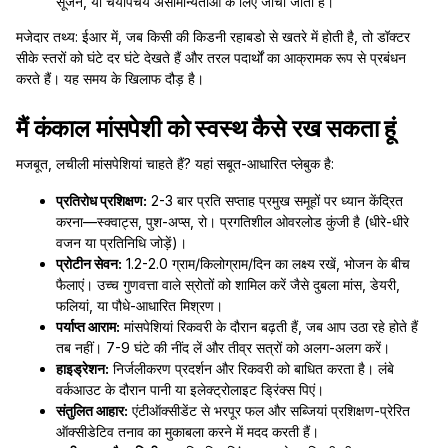
सूजन, या चयापचय असामान्यताओं के लिए जांचा जाता है।
मजेदार तथ्य: ईआर में, जब किसी की किडनी रहाबडो से खतरे में होती है, तो डॉक्टर
सीके स्तरों को घंटे दर घंटे देखते हैं और तरल पदार्थों का आक्रामक रूप से प्रबंधन
करते हैं। यह समय के खिलाफ दौड़ है।
मैं कंकाल मांसपेशी को स्वस्थ कैसे रख सकता हूं
मजबूत, लचीली मांसपेशियां चाहते हैं? यहां सबूत-आधारित प्लेबुक है:
प्रतिरोध प्रशिक्षण:
2-3 बार प्रति सप्ताह प्रमुख समूहों पर ध्यान केंद्रित
करना—स्क्वाट्स, पुश-अप्स, रो। प्रगतिशील ओवरलोड कुंजी है (धीरे-धीरे
वजन या प्रतिनिधि जोड़ें)।
प्रोटीन सेवन:
1.2-2.0 ग्राम/किलोग्राम/दिन का लक्ष्य रखें, भोजन के बीच
फैलाएं। उच्च गुणवत्ता वाले स्रोतों को शामिल करें जैसे दुबला मांस, डेयरी,
फलियां, या पौधे-आधारित मिश्रण।
पर्याप्त आराम:
मांसपेशियां रिकवरी के दौरान बढ़ती हैं, जब आप उठा रहे होते हैं
तब नहीं। 7-9 घंटे की नींद लें और तीव्र सत्रों को अलग-अलग करें।
हाइड्रेशन:
निर्जलीकरण प्रदर्शन और रिकवरी को बाधित करता है। लंबे
वर्कआउट के दौरान पानी या इलेक्ट्रोलाइट ड्रिंक्स पिएं।
संतुलित आहार:
एंटीऑक्सीडेंट से भरपूर फल और सब्जियां प्रशिक्षण-प्रेरित
ऑक्सीडेटिव तनाव का मुकाबला करने में मदद करती हैं।