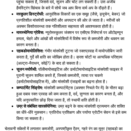
पहुंचा सकता है, जिससे दर्द, सूजन और चोट लग सकती है। उस अजीब
हैमस्ट्रिंग खिंचाव के बारे में सोचें जब आप बिना वार्म अप के दौड़ते हैं।
मस्कुलर डिस्ट्रोफी:
आनुवंशिक विकारों का एक समूह (जैसे, ड्यूचेन, बेकर) जो
प्रगतिशील मांसपेशी कमजोरी और अपघटन की ओर ले जाता है। मरीजों को
अक्सर किशोरावस्था तक गतिशीलता सहायता की आवश्यकता होती है।
मायस्थेनिया ग्रेविस:
न्यूरोमस्कुलर जंक्शन पर एसीएच रिसेप्टर्स पर ऑटोइम्यून
हमला, चेहरे और आंखों की मांसपेशियों में विशेष रूप से कमजोरी और थकान का
कारण बनता है।
रहाबडोमायोलिसिस:
गंभीर मांसपेशी टूटना जो रक्तप्रवाह में मायोग्लोबिन जारी
करता है, गुर्दे की क्षति का जोखिम होता है। क्रश चोटों या अत्यधिक परिश्रम
(अल्ट्रा-मैराथन, कोई?) के बाद हो सकता है।
सूजन मयोपैथी:
पॉलीमायोसाइटिस और डर्माटोमायोसाइटिस मांसपेशी फाइबर में
पुरानी सूजन शामिल करते हैं, जिससे कमजोरी, त्वचा पर चकत्ते
(डर्माटोमायोसाइटिस में), और मांसपेशी एंजाइमों का बढ़ना होता है।
कम्पार्टमेंट सिंड्रोम:
मांसपेशी कम्पार्टमेंट्स (अक्सर निचले पैर में) के भीतर बढ़ा
हुआ दबाव रक्त प्रवाह को कम करता है, दर्द, सुन्नता का कारण बनता है, और
यदि अनुपचारित छोड़ दिया जाता है, तो स्थायी क्षति होती है।
उम्र से संबंधित सारकोपेनिया:
उम्र बढ़ने के साथ मांसपेशी द्रव्यमान और शक्ति
का धीरे-धीरे नुकसान। प्रतिरोध प्रशिक्षण और पर्याप्त प्रोटीन सेवन से इसे कम
किया जा सकता है।
चेतावनी संकेतों में लगातार कमजोरी, अस्पष्टीकृत ऐंठन, गहरे रंग का मूत्र (रहाबडो का