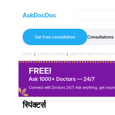
AskDocDoc
Get free consultation
Consultations
/
/
HOME
ASKDOCDOCWIKI
ANATOMY AND PHYSIOLOGY
FREE!
Ask 1000+ Doctors — 24/7
Connect with Doctors 24/7. Ask anything, get exper
स्पिंक्टर्स