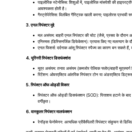
पाइलोरिक स्टेनोसिस: शिशुओं में, पाइलोरिक मांसपेशी की हाइपरट्र
आवश्यकता होती है।
गैस्ट्रोपेरेसिस: विलंबित गैस्ट्रिक खाली करना; पाइलोरस प्रभावी र
3. एनल स्पिंक्टर मुद्दे
मल असंयम: बाहरी एनल स्पिंक्टर की चोट (जैसे, प्रसव के दौरान आं
एनिस्मस (डिस्सिनर्जिक डिफेकेशन): प्रयास किए गए मलत्याग के दौ
एनल फिशर्स: दर्दनाक आंसू स्पिंक्टर स्पैज्म का कारण बन सकते हैं, दर
4. यूरिनरी स्पिंक्टर डिसफंक्शंस
मूत्र असंयम: तनाव असंयम (कमजोर पेल्विक फ्लोर/बाहरी मूत्रमार्
रिटेंशन: ओवरएक्टिव आंतरिक स्पिंक्टर टोन या अंडरएक्टिव डिट्रूसर 
5. स्पिंक्टर ऑफ ओड्डी विकार
स्पिंक्टर ऑफ ओड्डी डिसफंक्शन (SOD): पित्ताशय हटाने के बाद दर्द,
वर्गीकृत।
6. वास्कुलर स्पिंक्टर मालफंक्शन
रेनॉड्स फेनोमेनन: अत्यधिक प्रीकैपिलरी स्पिंक्टर संकुचन से डिजिटल