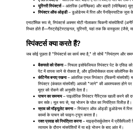
यूरिनरी स्पिंक्टर्स
– आंतरिक (अनैच्छिक) और बाहरी (स्वैच्छिक) मूत्रमा
स्पिंक्टर ऑफ ओड्डी
– डुओडेनम में पित्त और पैनक्रियाटिक जूस के
एनाटॉमिक रूप से, स्पिंक्टर्स अक्सर मोटी गोलाकार चिकनी मांसपेशियों (अनैच्छ
स्थित होते हैं—गैस्ट्रोइंटेस्टाइनल, यूरिनरी, यहां तक कि वास्कुलर (जैसे, मा
स्पिंक्टर्स क्या करते हैं?
जब कोई पूछता है "स्पिंक्टर्स का कार्य क्या है," तो सोचें "नियंत्रण और सम
बैकफ्लो को रोकना
– निचला इसोफेजियल स्पिंक्टर पेट के एसिड को इस
पेट में वापस जाने से रोकता है, और इलियोसेकल वाल्व कोलोनिक बैक्
कंटिनेंस बनाए रखना
– आंतरिक एनल स्पिंक्टर (चिकनी मांसपेशी) 
स्पिंक्टर (कंकाल मांसपेशी) आपको "जाने" की आवश्यकता होने पर स
मूत्र को रोकने की अनुमति देता है।
पाचन का समन्वय
– पाइलोरिक स्पिंक्टर गैस्ट्रिक खाली करने की 
कर सके। मूल रूप से, यह भोजन के घोल का नियंत्रित रिलीज़ है।
स्राव को मॉड्यूलेट करना
– स्पिंक्टर ऑफ ओड्डी डुओडेनम में पित्त
कार्ब्स के पाचन को फाइन-ट्यून करता है।
रक्त प्रवाह को नियंत्रित करना
– माइक्रोसर्कुलेशन में प्रीकैपिलरी 
व्यायाम के दौरान मांसपेशियों में या बड़े भोजन के बाद आंत में।