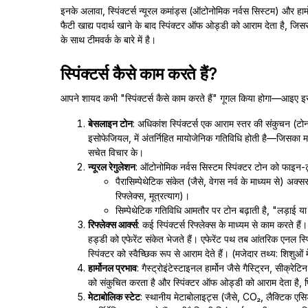
इनके अलावा, स्पिंक्टर्स न्यूरल कमांड्स (ऑटोनोमिक नर्वस सिस्टम) और हार
फैटी खाद्य पदार्थ खाने के बाद स्पिंक्टर ऑफ ओड्डी को आराम देता है, जिससे पि
के साथ टीमवर्क के बारे में है।
स्पिंक्टर्स कैसे काम करते हैं?
आपने शायद कभी "स्पिंक्टर्स कैसे काम करते हैं" गूगल किया होगा—आइए 
बेसलाइन टोन
: अधिकांश स्पिंक्टर्स एक आराम स्तर की संकुचन (टोन
इसोफेजियल, में अंतर्निहित मायोजेनिक गतिविधि होती है—जिसका मत
सचेत विचार के।
न्यूरल रेगुलेशन
: ऑटोनोमिक नर्वस सिस्टम स्पिंक्टर टोन को फाइन-ट
पैरासिम्पेथेटिक संकेत (जैसे, वेगस नर्व के माध्यम से) अक्
रिफ्लेक्स, मूत्रत्याग)।
सिम्पेथेटिक गतिविधि आमतौर पर टोन बढ़ाती है, "लड़ाई या
रिफ्लेक्स आर्क्स
: कई स्पिंक्टर्स रिफ्लेक्स के माध्यम से काम करते हैं। 
हड्डी को एफेरेंट संकेत भेजते हैं। एफेरेंट पथ तब आंतरिक एनल स
स्पिंक्टर को स्वैच्छिक रूप से आराम देते हैं। (मजेदार तथ्य: शिशुओ
हार्मोनल प्रभाव
: गैस्ट्रोइंटेस्टाइनल हार्मोन जैसे गैस्ट्रिन, सी
को संकुचित करता है और स्पिंक्टर ऑफ ओड्डी को आराम देता है, पि
मेटाबोलिक स्टेट
: स्थानीय मेटाबोलाइट्स (जैसे, CO₂, लैक्टिक एसिड)