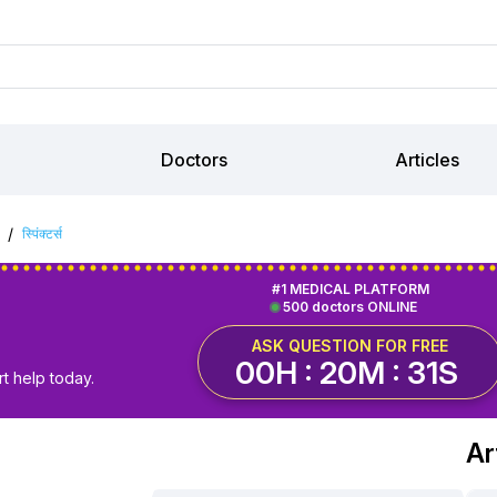
Doctors
Articles
/
स्पिंक्टर्स
#1 MEDICAL PLATFORM
500 doctors ONLINE
ASK QUESTION FOR FREE
00H : 20M : 30S
t help today.
Art