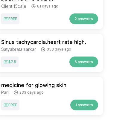
Client_15ca1e
81 days ago
FREE
2 answers
Sinus tachycardia.heart rate high.
Satyabrata sarkar
353 days ago
$7.5
6 answers
medicine for glowing skin
Pari
233 days ago
FREE
1 answers