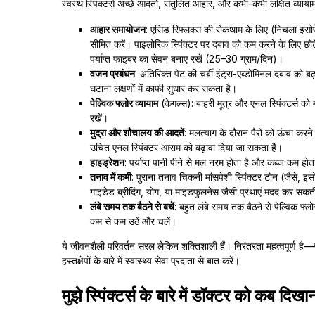
स्वस्थ स्पिंक्टर्स अच्छे आदतों, संतुलित आहार, और कभी-कभी लक्षित व्यायामों 
आहार समायोजन
: एसिड रिफ्लक्स की रोकथाम के लिए (निचला इसो
सीमित करें। पाइलोरिक स्पिंक्टर पर दबाव को कम करने के लिए छोट
पर्याप्त फाइबर का सेवन बनाए रखें (25–30 ग्राम/दिन)।
वजन प्रबंधन
: अतिरिक्त पेट की चर्बी इंट्रा-एब्डोमिनल दबाव को
घटाना लक्षणों में काफी सुधार कर सकता है।
पेल्विक फ्लोर व्यायाम
(केगल्स): बाहरी मूत्र और एनल स्पिंक्टर्स 
रखें।
मुद्रा और शौचालय की आदतें
: मलत्याग के दौरान पैरों को ऊंचा कर
उचित एनल स्पिंक्टर आराम को बढ़ावा दिया जा सकता है।
हाइड्रेशन
: पर्याप्त पानी पीने से मल नरम होता है और कब्ज कम हो
तनाव में कमी
: पुराना तनाव चिकनी मांसपेशी स्पिंक्टर टोन (जैसे, 
गाइडेड ब्रीदिंग, योग, या माइंडफुलनेस जैसी प्रथाएं मदद कर सकती
लंबे समय तक बैठने से बचें
: बहुत लंबे समय तक बैठने से पेल्विक फ्
कम से कम उठें और चलें।
ये जीवनशैली परिवर्तन सरल लेकिन शक्तिशाली हैं। निरंतरता महत्वपूर्ण है—स
हस्तक्षेपों के बारे में स्वास्थ्य सेवा प्रदाता से बात करें।
मुझे स्पिंक्टर्स के बारे में डॉक्टर को कब दिख