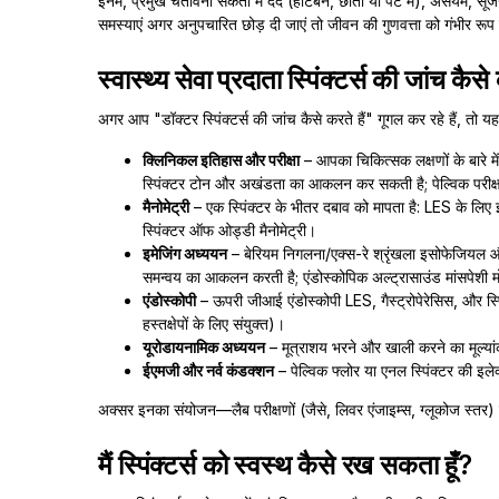
इनमें, प्रमुख चेतावनी संकेतों में दर्द (हार्टबर्न, छाती या पेट में), असंयम
समस्याएं अगर अनुपचारित छोड़ दी जाएं तो जीवन की गुणवत्ता को गंभीर रूप
स्वास्थ्य सेवा प्रदाता स्पिंक्टर्स की जांच कैसे
अगर आप "डॉक्टर स्पिंक्टर्स की जांच कैसे करते हैं" गूगल कर रहे हैं, तो यह
क्लिनिकल इतिहास और परीक्षा
– आपका चिकित्सक लक्षणों के बारे मे
स्पिंक्टर टोन और अखंडता का आकलन कर सकती है; पेल्विक परीक्षा मू
मैनोमेट्री
– एक स्पिंक्टर के भीतर दबाव को मापता है: LES के लिए इसोफ
स्पिंक्टर ऑफ ओड्डी मैनोमेट्री।
इमेजिंग अध्ययन
– बेरियम निगलना/एक्स-रे श्रृंखला इसोफेजियल और 
समन्वय का आकलन करती है; एंडोस्कोपिक अल्ट्रासाउंड मांसपे
एंडोस्कोपी
– ऊपरी जीआई एंडोस्कोपी LES, गैस्ट्रोपेरेसिस, और 
हस्तक्षेपों के लिए संयुक्त)।
यूरोडायनामिक अध्ययन
– मूत्राशय भरने और खाली करने का मूल्यांकन 
ईएमजी और नर्व कंडक्शन
– पेल्विक फ्लोर या एनल स्पिंक्टर की इले
अक्सर इनका संयोजन—लैब परीक्षणों (जैसे, लिवर एंजाइम्स, ग्लूकोज स्तर) 
मैं स्पिंक्टर्स को स्वस्थ कैसे रख सकता हूँ?