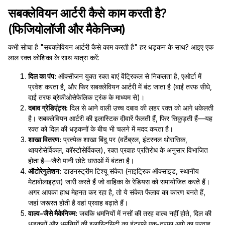
सबक्लेवियन आर्टरी कैसे काम करती है?
(फिजियोलॉजी और मैकेनिज्म)
कभी सोचा है "सबक्लेवियन आर्टरी कैसे काम करती है" हर धड़कन के साथ? आइए एक
लाल रक्त कोशिका के साथ यात्रा करें:
दिल का पंप:
ऑक्सीजन युक्त रक्त बाएं वेंट्रिकल से निकलता है, एओर्टा में
प्रवेश करता है, और फिर सबक्लेवियन आर्टरी में बंट जाता है (बाईं तरफ सीधे,
दाईं तरफ ब्रेकीओसेफेलिक ट्रंक के माध्यम से)।
दबाव ग्रेडिएंट्स:
दिल से आने वाली उच्च दबाव की लहर रक्त को आगे धकेलती
है। सबक्लेवियन आर्टरी की इलास्टिक दीवारें फैलती हैं, फिर सिकुड़ती हैं—यह
रक्त को दिल की धड़कनों के बीच भी चलने में मदद करता है।
शाखा वितरण:
प्रत्येक शाखा बिंदु पर (वर्टेब्रल, इंटरनल थोरासिक,
थायरोसेर्विकल, कॉस्टोसेर्विकल), रक्त प्रवाह प्रतिरोध के अनुसार विभाजित
होता है—जैसे पानी छोटे धाराओं में बंटता है।
ऑटोरेगुलेशन:
डाउनस्ट्रीम टिश्यू संकेत (नाइट्रिक ऑक्साइड, स्थानीय
मेटाबोलाइट्स) जारी करते हैं जो वाहिका के रेडियस को समायोजित करते हैं।
अगर आपका हाथ मेहनत कर रहा है, तो ये संकेत फैलाव का कारण बनते हैं,
जहां जरूरत होती है वहां प्रवाह बढ़ाते हैं।
वाल्व-जैसे मैकेनिज्म:
जबकि धमनियों में नसों की तरह वाल्व नहीं होते, दिल की
धड़कनों और धमनियों की इलास्टिसिटी का इंटरप्ले एक-तरफा आगे का प्रवाह