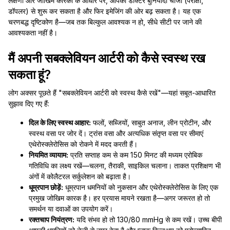
लक्षणों और जोखिम कारकों के आधार पर, आपका डॉक्टर बुनियादी चीजों (परीक्षा,
डॉपलर) से शुरू कर सकता है और फिर इमेजिंग की ओर बढ़ सकता है। यह एक
चरणबद्ध दृष्टिकोण है—जब तक बिल्कुल आवश्यक न हो, सीधे सीटी पर जाने की
आवश्यकता नहीं है।
मैं अपनी सबक्लेवियन आर्टरी को कैसे स्वस्थ रख
सकता हूं?
लोग अक्सर पूछते हैं "सबक्लेवियन आर्टरी को स्वस्थ कैसे रखें"—यहां सबूत-आधारित
सुझाव दिए गए हैं:
दिल के लिए स्वस्थ आहार:
फलों, सब्जियों, साबुत अनाज, लीन प्रोटीन, और
स्वस्थ वसा पर जोर दें। ट्रांस वसा और अत्यधिक संतृप्त वसा पर सीमाएं
एथेरोस्क्लेरोसिस को रोकने में मदद करती हैं।
नियमित व्यायाम:
प्रति सप्ताह कम से कम 150 मिनट की मध्यम एरोबिक
गतिविधि का लक्ष्य रखें—चलना, तैराकी, साइकिल चलाना। ताकत प्रशिक्षण भी
अंगों में कोलैटरल सर्कुलेशन को बढ़ाता है।
धूम्रपान छोड़ें:
धूम्रपान धमनियों को नुकसान और एथेरोस्क्लेरोसिस के लिए एक
प्रमुख जोखिम कारक है। हर प्रयास मायने रखता है—अगर जरूरत हो तो
समर्थन या दवाओं का उपयोग करें।
रक्तचाप नियंत्रण:
यदि संभव हो तो 130/80 mmHg से कम रखें। उच्च बीपी