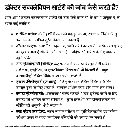
डॉक्टर सबक्लेवियन आर्टरी की जांच कैसे करते हैं?
अगर आप "डॉक्टर सबक्लेवियन आर्टरी की जांच कैसे करते हैं" के बारे में उत्सुक हैं, तो
इसके कई तरीके हैं:
शारीरिक परीक्षा:
दोनों हाथों में नब्ज को महसूस करना, रक्तचाप रीडिंग की तुलना
करना—सरल लेकिन तुरंत संकेत उठा सकता है।
डॉपलर अल्ट्रासाउंड:
गैर-आक्रामक, ध्वनि तरंगों का उपयोग करके रक्त प्रवाह
को दृश्य बनाता है और वेग को मापता है—संदिग्ध स्टेनोसिस के लिए अक्सर
पहली पंक्ति।
सीटी एंजियोग्राफी (सीटीए):
कंट्रास्ट डाई के साथ विस्तृत 3डी छवियां
संकीर्णता, एन्यूरिज्म, या एनाटॉमिकल विसंगतियों को दिखाती हैं—बहुत
जानकारीपूर्ण लेकिन विकिरण का उपयोग करती हैं।
एमआर एंजियोग्राफी (एमआरए):
सीटीए के समान लेकिन विकिरण के बिना—
विस्तृत दृश्य के लिए अच्छा है, हालांकि अधिक महंगा और समय लेने वाला।
कैथेटर एंजियोग्राफी:
आक्रामक "गोल्ड स्टैंडर्ड," डाई इंजेक्ट करने के लिए
कैथेटर को थ्रेडिंग करना शामिल है—तुरंत हस्तक्षेप जैसे एंजियोप्लास्टी या
स्टेंटिंग की अनुमति भी दे सकता है।
ब्लड प्रेशर कफ टेस्ट:
सरल व्यायाम परीक्षण या प्रतिक्रियाशील हाइपरमिया
परीक्षण तनाव के तहत कार्यात्मक परिवर्तनों को प्रकट कर सकते हैं।