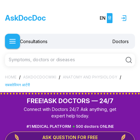
AskDocDoc
EN
हिं
Consultations
Doctors
Symptoms, doctors or diseases
/
/
/
HOME
ASKDOCDOCWIKI
ANATOMY AND PHYSIOLOGY
सबक्लेवियन आर्टरी
FREE!
ASK DOCTORS — 24/7
Connect with Doctors 24/7. Ask anything, get
expert help today.
#1 MEDICAL PLATFORM
500 doctors ONLINE
ASK QUESTION FOR FREE