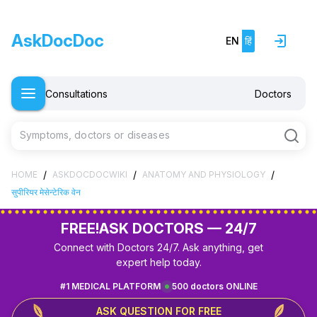
AskDocDoc
EN
हिं
Consultations
Doctors
Symptoms, doctors or diseases
/
/
/
HOME
ASKDOCDOCWIKI
ANATOMY AND PHYSIOLOGY
सुपीरियर मेसेन्टेरिक वेन
FREE!
ASK DOCTORS — 24/7
Connect with Doctors 24/7. Ask anything, get
expert help today.
#1 MEDICAL PLATFORM
500 doctors ONLINE
ASK QUESTION FOR FREE