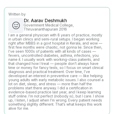
Written by
Dr. Aarav Deshmukh
Government Medical College,
Thiruvananthapuram 2016
I am a general physician with 8 years of practice, mostly
in urban clinics and semi-rural setups. I began working
right after MBBS in a govt hospital in Kerala, and wow —
first few months were chaotic, not gonna lie. Since then,
I’ve seen 1000s of patients with all kinds of cases —
fevers, uncontrolled diabetes, asthma, infections, you
name it. I usually work with working-class patients, and
that changed how I treat — people don’t always have
time or money for fancy tests, so I focus on smart clinical
diagnosis and practical treatment. Over time, I’ve
developed an interest in preventive care — like helping
young adults with early metabolic issues. I also counsel a
lot on diet, sleep, and stress — more than half the
problems start there anyway. I did a certification in
evidence-based practice last year, and I keep learning
stuff online. I’m not perfect (nobody is), but I care. I show
up, I listen, I adjust when I’m wrong. Every patient needs
something slightly different. That’s what keeps this work
alive for me.