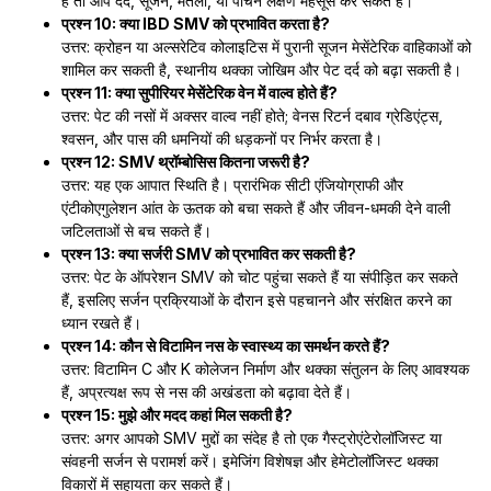
है तो आप दर्द, सूजन, मतली, या पाचन लक्षण महसूस कर सकते हैं।
प्रश्न 10: क्या IBD SMV को प्रभावित करता है?
उत्तर: क्रोहन या अल्सरेटिव कोलाइटिस में पुरानी सूजन मेसेंटेरिक वाहिकाओं को
शामिल कर सकती है, स्थानीय थक्का जोखिम और पेट दर्द को बढ़ा सकती है।
प्रश्न 11: क्या सुपीरियर मेसेंटेरिक वेन में वाल्व होते हैं?
उत्तर: पेट की नसों में अक्सर वाल्व नहीं होते; वेनस रिटर्न दबाव ग्रेडिएंट्स,
श्वसन, और पास की धमनियों की धड़कनों पर निर्भर करता है।
प्रश्न 12: SMV थ्रॉम्बोसिस कितना जरूरी है?
उत्तर: यह एक आपात स्थिति है। प्रारंभिक सीटी एंजियोग्राफी और
एंटीकोएगुलेशन आंत के ऊतक को बचा सकते हैं और जीवन-धमकी देने वाली
जटिलताओं से बच सकते हैं।
प्रश्न 13: क्या सर्जरी SMV को प्रभावित कर सकती है?
उत्तर: पेट के ऑपरेशन SMV को चोट पहुंचा सकते हैं या संपीड़ित कर सकते
हैं, इसलिए सर्जन प्रक्रियाओं के दौरान इसे पहचानने और संरक्षित करने का
ध्यान रखते हैं।
प्रश्न 14: कौन से विटामिन नस के स्वास्थ्य का समर्थन करते हैं?
उत्तर: विटामिन C और K कोलेजन निर्माण और थक्का संतुलन के लिए आवश्यक
हैं, अप्रत्यक्ष रूप से नस की अखंडता को बढ़ावा देते हैं।
प्रश्न 15: मुझे और मदद कहां मिल सकती है?
उत्तर: अगर आपको SMV मुद्दों का संदेह है तो एक गैस्ट्रोएंटेरोलॉजिस्ट या
संवहनी सर्जन से परामर्श करें। इमेजिंग विशेषज्ञ और हेमेटोलॉजिस्ट थक्का
विकारों में सहायता कर सकते हैं।