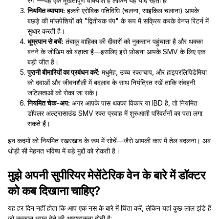
रंगें"—यह एक मूर्खतापूर्ण वाक्यांश है लेकिन यह याद रहता है!
नियमित व्यायाम:
हल्की एरोबिक गतिविधि (चलना, साइकिल चलाना) आपके
बछड़े की मांसपेशियों को "द्वितीयक पंप" के रूप में सक्रिय करके वेनस रिटर्न में
सुधार करती है।
धूम्रपान से बचें:
तंबाकू वाहिका की दीवारों को नुकसान पहुंचाता है और थक्का
बनने के जोखिम को बढ़ाता है—इसलिए इसे छोड़ना आपके SMV के लिए एक
बड़ी जीत है।
पुरानी बीमारियों का प्रबंधन करें:
मधुमेह, उच्च रक्तचाप, और हाइपरलिपिडेमिया
को दवाओं और जीवनशैली में बदलाव के साथ नियंत्रित रखें ताकि संवहनी
जटिलताओं को रोका जा सके।
नियमित चेक-अप:
अगर आपके पास थक्का विकार या IBD है, तो नियमित
डॉपलर अल्ट्रासाउंड SMV रक्त प्रवाह में शुरुआती परिवर्तनों का पता लगा
सकते हैं।
इन कदमों को नियमित रखरखाव के रूप में सोचें—जैसे आपकी कार में तेल बदलना। अब
थोड़ी सी मेहनत भविष्य में बड़े मुद्दों को रोकती है।
मुझे अपनी सुपीरियर मेसेंटेरिक वेन के बारे में डॉक्टर
को कब दिखाना चाहिए?
यह हर दिन नहीं होता कि आप एक नस के बारे में चिंता करें, लेकिन यहां कुछ लाल झंडे हैं
जो तत्काल ध्यान देने की आवश्यकता होती है: