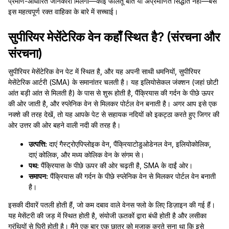
प्रमाण-आधारित जानकारी मिलेगी—कोई फालतू बातें या अप्रमाणित सिद्धांत नहीं—बस
इस महत्वपूर्ण रक्त वाहिका के बारे में सच्चाई।
सुपीरियर मेसेंटेरिक वेन कहाँ स्थित है? (संरचना और
संरचना)
सुपीरियर मेसेंटेरिक वेन पेट में स्थित है, और यह अपनी साथी धमनियों, सुपीरियर
मेसेंटेरिक आर्टरी (SMA) के समानांतर चलती है। यह इलियोसेकल जंक्शन (जहां छोटी
आंत बड़ी आंत से मिलती है) के पास से शुरू होती है, पैंक्रियास की गर्दन के पीछे ऊपर
की ओर जाती है, और स्प्लेनिक वेन से मिलकर पोर्टल वेन बनाती है। अगर आप इसे एक
नक्शे की तरह देखें, तो यह आपके पेट से सहायक नदियों को इकट्ठा करते हुए जिगर की
ओर उत्तर की ओर बहने वाली नदी की तरह है।
उत्पत्ति:
दाएं गैस्ट्रोएपिप्लोइक वेन, पैंक्रियाटोडुओडेनल वेन, इलियोकोलिक,
दाएं कोलिक, और मध्य कोलिक वेन के संगम से।
पथ:
पैंक्रियास के पीछे ऊपर की ओर चढ़ती है, SMA के दाईं ओर।
समापन:
पैंक्रियास की गर्दन के पीछे स्प्लेनिक वेन से मिलकर पोर्टल वेन बनाती
है।
इसकी दीवारें पतली होती हैं, जो कम दबाव वाले वेनस फ्लो के लिए डिज़ाइन की गई हैं।
यह मेसेंटरी की जड़ में स्थित होती है, संयोजी ऊतकों द्वारा बंधी होती है और लसीका
ग्रंथियों से घिरी होती है। मैंने एक बार एक छात्र को मजाक करते सुना था कि इसे