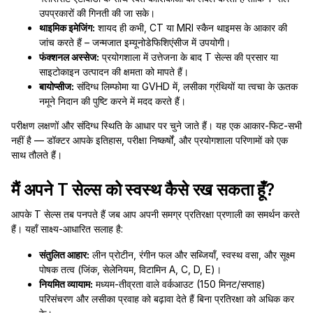
उपप्रकारों की गिनती की जा सके।
थाइमिक इमेजिंग:
शायद ही कभी, CT या MRI स्कैन थाइमस के आकार की
जांच करते हैं – जन्मजात इम्यूनोडेफिशिएंसीज में उपयोगी।
फंक्शनल अस्सेज:
प्रयोगशाला में उत्तेजना के बाद T सेल्स की प्रसार या
साइटोकाइन उत्पादन की क्षमता को मापते हैं।
बायोप्सीज:
संदिग्ध लिम्फोमा या GVHD में, लसीका ग्रंथियों या त्वचा के ऊतक
नमूने निदान की पुष्टि करने में मदद करते हैं।
परीक्षण लक्षणों और संदिग्ध स्थिति के आधार पर चुने जाते हैं। यह एक आकार-फिट-सभी
नहीं है — डॉक्टर आपके इतिहास, परीक्षा निष्कर्षों, और प्रयोगशाला परिणामों को एक
साथ तौलते हैं।
मैं अपने T सेल्स को स्वस्थ कैसे रख सकता हूँ?
आपके T सेल्स तब पनपते हैं जब आप अपनी समग्र प्रतिरक्षा प्रणाली का समर्थन करते
हैं। यहाँ साक्ष्य-आधारित सलाह है:
संतुलित आहार:
लीन प्रोटीन, रंगीन फल और सब्जियाँ, स्वस्थ वसा, और सूक्ष्म
पोषक तत्व (जिंक, सेलेनियम, विटामिन A, C, D, E)।
नियमित व्यायाम:
मध्यम-तीव्रता वाले वर्कआउट (150 मिनट/सप्ताह)
परिसंचरण और लसीका प्रवाह को बढ़ावा देते हैं बिना प्रतिरक्षा को अधिक कर