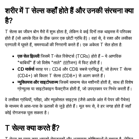
शरीर में T सेल्स कहाँ होते हैं और उनकी संरचना क्या
है?
T सेल्स का जीवन बोन मैरो में शुरू होता है, लेकिन वे कई दिनों तक थाइमस में परिपक्व
होते हैं (जो आपके दिल के ठीक ऊपर एक छोटी ग्रंथि है)। वहां से, वे रक्त और लसीका
प्रणाली में घूमते हैं, समस्याओं की निगरानी करते हैं। एक अकेला T सेल होता है:
एक सेल झिल्ली
जिसमें T-सेल रिसेप्टर्स (TCRs) होते हैं – ये आणविक
"चाबियाँ" हैं जो विशेष "ताले" (एंटीजन) में फिट होती हैं।
CD मार्कर्स
सतह पर। CD4 और CD8 सबसे प्रसिद्ध हैं, जो हेल्पर T सेल्स
(CD4+) को किलर T सेल्स (CD8+) से अलग करते हैं।
न्यूक्लियस और साइटोप्लाज्म
जिसमें सामान्य सेल मशीनरी होती है, साथ ही विशेष
ग्रेन्यूल्स या साइटोकाइन फैक्ट्रीज होती हैं, जो उपप्रकार पर निर्भर करती हैं।
वे लसीका ग्रंथियों, प्लीहा, और म्यूकोसल साइट्स (जैसे आपके आंत में पेयर की पैचेस)
के माध्यम से आस-पास के ऊतकों से जुड़े होते हैं। मूल रूप से, वे हर जगह होते हैं जहाँ
कोई रोगजनक घुस सकता है।
T सेल्स क्या करते हैं?
T सेल्स का मुख्य काम आपको रोगजनकों और असामान्य कोशिकाओं से बचाना है, लेकिन