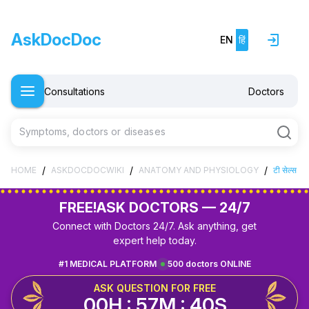
AskDocDoc
EN
हिं
Consultations
Doctors
Symptoms, doctors or diseases
/
/
/
HOME
ASKDOCDOCWIKI
ANATOMY AND PHYSIOLOGY
टी सेल्स
FREE!
ASK DOCTORS — 24/7
Connect with Doctors 24/7. Ask anything, get
expert help today.
#1 MEDICAL PLATFORM
500 doctors ONLINE
ASK QUESTION FOR FREE
00H : 57M : 39S