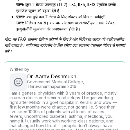
उत्तर:
कुछ T हेल्पर उपसमूह (Th2) IL-4, IL-5, IL-13 स्रावित करके
एलर्जिक सूजन को बढ़ावा देते हैं।
प्रश्न:
क्या मुझे कम T सेल्स के लिए डॉक्टर को दिखाना चाहिए?
उत्तर:
निश्चित रूप से। बार-बार संक्रमण या अस्पष्टीकृत लक्षण पेशेवर
इम्यूनोलॉजी मूल्यांकन की आवश्यकता होती है।
नोट: यह FAQ सामान्य शैक्षिक उद्देश्यों के लिए है और चिकित्सा सलाह को प्रतिस्थापित
नहीं करता है। व्यक्तिगत मार्गदर्शन के लिए हमेशा एक स्वास्थ्य देखभाल पेशेवर से परामर्श
करें।
Written by
Dr. Aarav Deshmukh
Government Medical College,
Thiruvananthapuram 2016
I am a general physician with 8 years of practice, mostly
in urban clinics and semi-rural setups. I began working
right after MBBS in a govt hospital in Kerala, and wow —
first few months were chaotic, not gonna lie. Since then,
I’ve seen 1000s of patients with all kinds of cases —
fevers, uncontrolled diabetes, asthma, infections, you
name it. I usually work with working-class patients, and
that changed how I treat — people don’t always have