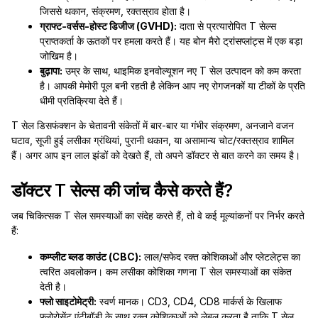
जिससे थकान, संक्रमण, रक्तस्राव होता है।
ग्राफ्ट-वर्सस-होस्ट डिजीज (GVHD):
दाता से प्रत्यारोपित T सेल्स
प्राप्तकर्ता के ऊतकों पर हमला करते हैं। यह बोन मैरो ट्रांसप्लांट्स में एक बड़ा
जोखिम है।
बुढ़ापा:
उम्र के साथ, थाइमिक इनवोल्यूशन नए T सेल उत्पादन को कम करता
है। आपकी मेमोरी पूल बनी रहती है लेकिन आप नए रोगजनकों या टीकों के प्रति
धीमी प्रतिक्रिया देते हैं।
T सेल डिसफंक्शन के चेतावनी संकेतों में बार-बार या गंभीर संक्रमण, अनजाने वजन
घटाव, सूजी हुई लसीका ग्रंथियां, पुरानी थकान, या असामान्य चोट/रक्तस्राव शामिल
हैं। अगर आप इन लाल झंडों को देखते हैं, तो अपने डॉक्टर से बात करने का समय है।
डॉक्टर T सेल्स की जांच कैसे करते हैं?
जब चिकित्सक T सेल समस्याओं का संदेह करते हैं, तो वे कई मूल्यांकनों पर निर्भर करते
हैं:
कम्प्लीट ब्लड काउंट (CBC):
लाल/सफेद रक्त कोशिकाओं और प्लेटलेट्स का
त्वरित अवलोकन। कम लसीका कोशिका गणना T सेल समस्याओं का संकेत
देती है।
फ्लो साइटोमेट्री:
स्वर्ण मानक। CD3, CD4, CD8 मार्कर्स के खिलाफ
फ्लोरोसेंट एंटीबॉडी के साथ रक्त कोशिकाओं को लेबल करता है ताकि T सेल