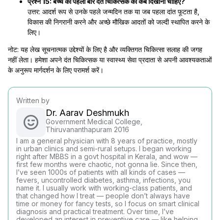
प्रश्न 15: बच्चे को पहली बार दंत चिकित्सक को कब दिखाना चाहिए?
उत्तर: आदर्श रूप से उनके पहले जन्मदिन तक या जब पहला दांत फूटता है,
विकास की निगरानी करने और अच्छे मौखिक आदतों को जल्दी स्थापित करने के
लिए।
नोट: यह लेख सूचनात्मक उद्देश्यों के लिए है और व्यक्तिगत चिकित्सा सलाह की जगह
नहीं लेता। हमेशा अपने दंत चिकित्सक या स्वास्थ्य सेवा प्रदाता से अपनी आवश्यकताओं
के अनुरूप मार्गदर्शन के लिए परामर्श करें।
Written by
Dr. Aarav Deshmukh
Government Medical College,
Thiruvananthapuram 2016
I am a general physician with 8 years of practice, mostly
in urban clinics and semi-rural setups. I began working
right after MBBS in a govt hospital in Kerala, and wow —
first few months were chaotic, not gonna lie. Since then,
I’ve seen 1000s of patients with all kinds of cases —
fevers, uncontrolled diabetes, asthma, infections, you
name it. I usually work with working-class patients, and
that changed how I treat — people don’t always have
time or money for fancy tests, so I focus on smart clinical
diagnosis and practical treatment. Over time, I’ve
developed an interest in preventive care — like helping