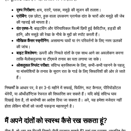
दृश्य निरीक्षण:
क्षय, दरारें, प्लाक, मसूड़े की सूजन की तलाश।
प्रोबिंग:
एक छोटा, हुक वाला उपकरण प्रत्येक दांत के चारों ओर मसूड़े की जेब
की गहराई को मापता है।
दंत एक्स-रे:
बाइटविंग और पेरियापिकल फिल्में छिपी हुई कैविटीज, हड्डी की
हानि, और मसूड़े की रेखा के नीचे के मुद्दों को स्पॉट करती हैं।
मौखिक कैंसर स्क्रीनिंग:
असामान्य घावों या रंग परिवर्तनों के लिए नरम ऊतकों
की जांच।
बाइट विश्लेषण:
ऊपरी और निचले दांतों के एक साथ आने का अवलोकन करना
ताकि मैलोक्लूजन्स या टीएमजे तनाव का पता लगाया जा सके।
ओक्लूसल स्प्लिंट परीक्षा:
संदिग्ध ब्रुक्सिज्म के लिए, कभी-कभी पहनने के पहलू
या मांसपेशियों के तनाव के सुराग रात के गार्ड के लिए सिफारिशों की ओर ले जाते
हैं।
निष्कर्षों के आधार पर, वे हर 3-6 महीने में सफाई, फिलिंग, रूट कैनाल, पीरियोडोंटल
थेरेपी, या ऑर्थोडॉन्टिक रेफरल की सिफारिश कर सकते हैं। यदि कोई संदिग्ध घाव
दिखाई देता है, तो बायोप्सी का आदेश दिया जा सकता है। अरे, यह हमेशा मजेदार नहीं
होता लेकिन चीजों को जल्दी पकड़ना महत्वपूर्ण है।
मैं अपने दांतों को स्वस्थ कैसे रख सकता हूं?
ठीक है, तो आप वह फिल्मी सितारे जैसी मुस्कान चाहते हैं? यहां एक प्रमाण-आधारित गेम