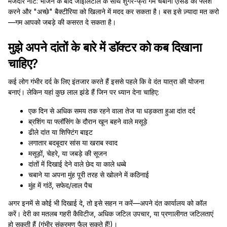
मजेदार नोट: भोजन के बाद जाइलिटोल के साथ शुगर-फ्री गम चबाना एसिड को फ्लश
करने और "अच्छे" बैक्टीरिया को खिलाने में मदद कर सकता है। बस इसे ज़्यादा मत करो
—गम आपको जबड़े की कसरत दे सकता है।
मुझे अपने दांतों के बारे में डॉक्टर को कब दिखाना
चाहिए?
कई लोग गंभीर दर्द के लिए इंतजार करते हैं इससे पहले कि वे दंत यात्रा की योजना
बनाएं। लेकिन यहां कुछ लाल झंडे हैं जिन पर ध्यान देना चाहिए:
एक दिन से अधिक समय तक रहने वाला तेज या धड़कता हुआ दांत दर्द
ब्रशिंग या फ्लॉसिंग के दौरान खून बहने वाले मसूड़े
ढीले दांत या शिफ्टिंग बाइट
लगातार बदबूदार सांस या खराब स्वाद
मसूड़ों, चेहरे, या जबड़े की सूजन
दांतों में दिखाई देने वाले छेद या काले धब्बे
चबाने या अपना मुंह पूरी तरह से खोलने में कठिनाई
मुंह में गांठें, सफेद/लाल पैच
अगर इनमें से कोई भी दिखाई दे, तो इसे सहन न करें—अपने दंत कार्यालय को कॉल
करें। देरी का मतलब गहरी कैविटीज, अधिक जटिल उपचार, या प्रणालीगत जटिलताएं
हो सकती हैं (गंभीर संक्रमण फैल सकते हैं!)।