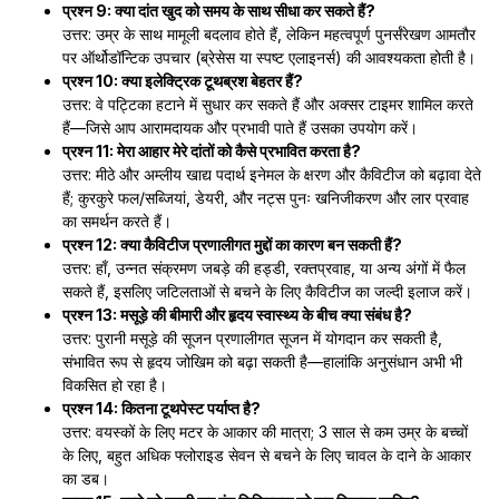
प्रश्न 9: क्या दांत खुद को समय के साथ सीधा कर सकते हैं?
उत्तर: उम्र के साथ मामूली बदलाव होते हैं, लेकिन महत्वपूर्ण पुनर्संरेखण आमतौर
पर ऑर्थोडॉन्टिक उपचार (ब्रेसेस या स्पष्ट एलाइनर्स) की आवश्यकता होती है।
प्रश्न 10: क्या इलेक्ट्रिक टूथब्रश बेहतर हैं?
उत्तर: वे पट्टिका हटाने में सुधार कर सकते हैं और अक्सर टाइमर शामिल करते
हैं—जिसे आप आरामदायक और प्रभावी पाते हैं उसका उपयोग करें।
प्रश्न 11: मेरा आहार मेरे दांतों को कैसे प्रभावित करता है?
उत्तर: मीठे और अम्लीय खाद्य पदार्थ इनेमल के क्षरण और कैविटीज को बढ़ावा देते
हैं; कुरकुरे फल/सब्जियां, डेयरी, और नट्स पुनः खनिजीकरण और लार प्रवाह
का समर्थन करते हैं।
प्रश्न 12: क्या कैविटीज प्रणालीगत मुद्दों का कारण बन सकती हैं?
उत्तर: हाँ, उन्नत संक्रमण जबड़े की हड्डी, रक्तप्रवाह, या अन्य अंगों में फैल
सकते हैं, इसलिए जटिलताओं से बचने के लिए कैविटीज का जल्दी इलाज करें।
प्रश्न 13: मसूड़े की बीमारी और हृदय स्वास्थ्य के बीच क्या संबंध है?
उत्तर: पुरानी मसूड़े की सूजन प्रणालीगत सूजन में योगदान कर सकती है,
संभावित रूप से हृदय जोखिम को बढ़ा सकती है—हालांकि अनुसंधान अभी भी
विकसित हो रहा है।
प्रश्न 14: कितना टूथपेस्ट पर्याप्त है?
उत्तर: वयस्कों के लिए मटर के आकार की मात्रा; 3 साल से कम उम्र के बच्चों
के लिए, बहुत अधिक फ्लोराइड सेवन से बचने के लिए चावल के दाने के आकार
का डब।