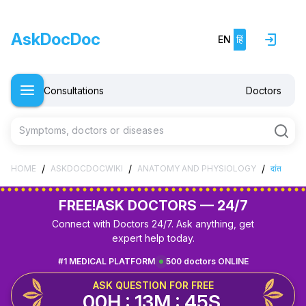
AskDocDoc
EN
हिं
Consultations
Doctors
Symptoms, doctors or diseases
/
/
/
HOME
ASKDOCDOCWIKI
ANATOMY AND PHYSIOLOGY
दांत
FREE!
ASK DOCTORS — 24/7
Connect with Doctors 24/7. Ask anything, get
expert help today.
#1 MEDICAL PLATFORM
500 doctors ONLINE
ASK QUESTION FOR FREE
00H : 13M : 45S