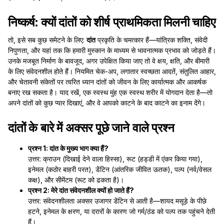
निष्कर्ष: क्यों दांतों को शीर्ष प्राथमिकता मिलनी चाहिए
तो, इसे सब कुछ समेटने के लिए:
दांत
प्रकृति के चमत्कार हैं—यांत्रिक शक्ति, संवेदी
निपुणता, और यहां तक कि हमारी मुस्कान के माध्यम से भावनात्मक प्रभाव को जोड़ते हैं।
उनके मजबूत निर्माण के बावजूद, अगर उपेक्षित किया जाए तो वे क्षय, क्षति, और बीमारी
के लिए संवेदनशील होते हैं। नियमित चेक-अप, लगातार स्वच्छता आदतें, संतुलित आहार,
और चेतावनी संकेतों पर त्वरित ध्यान दांतों को जीवन के लिए कार्यात्मक और आकर्षक
बनाए रख सकता है। याद रखें, एक स्वस्थ मुंह एक स्वस्थ शरीर में योगदान देता है—तो
अपने दांतों को कुछ प्यार दिखाएं, और वे आपको काटने के बाद काटने का इनाम देंगे।
दांतों के बारे में अक्सर पूछे जाने वाले प्रश्न
प्रश्न 1: दांत के मुख्य भाग क्या हैं?
उत्तर: क्राउन (दिखाई देने वाला हिस्सा), रूट (हड्डी में एंकर किया गया),
इनेमल (कठोर बाहरी परत), डेंटिन (आंतरिक जीवित ऊतक), पल्प (नर्व/वेसल
कक्ष), और सीमेंटम (रूट को ढकता है)।
प्रश्न 2: मेरे दांत संवेदनशील क्यों हो जाते हैं?
उत्तर: संवेदनशीलता अक्सर उजागर डेंटिन से आती है—शायद मसूड़े के पीछे
हटने, इनेमल के क्षरण, या दरारों के कारण जो गर्म/ठंड को पल्प तक पहुंचने देती
हैं।