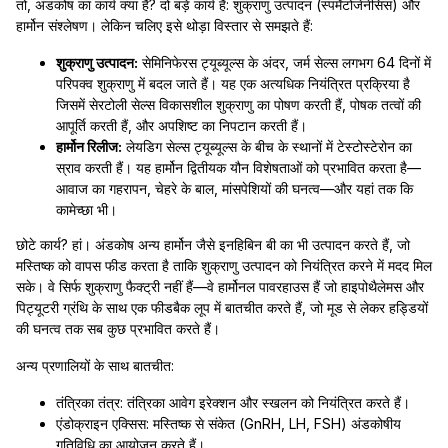
तो, अंडकोष का कार्य क्या है? दो बड़े कार्य हैं: शुक्राणु उत्पादन (स्पर्मेटोजेनेसिस) और
हार्मोन संश्लेषण। लेकिन चलिए इसे थोड़ा विस्तार से समझते हैं:
शुक्राणु उत्पादन:
सेमिनिफेरस ट्यूब्यूल्स के अंदर, जर्म सेल्स लगभग 64 दिनों में
परिपक्व शुक्राणु में बदल जाते हैं। यह एक अत्यधिक नियंत्रित प्रक्रिया है
जिसमें सेरटोली सेल्स विकासशील शुक्राणु का पोषण करती हैं, पोषक तत्वों की
आपूर्ति करती हैं, और अपशिष्ट का निपटान करती हैं।
हार्मोन रिलीज:
लेयडिग सेल्स ट्यूब्यूल्स के बीच के स्थानों में टेस्टोस्टेरोन का
स्राव करती हैं। यह हार्मोन द्वितीयक यौन विशेषताओं को प्रभावित करता है—
आवाज का गहरापन, चेहरे के बाल, मांसपेशियों की घनत्व—और यहां तक कि
कामेच्छा भी।
छोटे कार्य? हां। अंडकोष अन्य हार्मोन जैसे इनहिबिन बी का भी उत्पादन करते हैं, जो
मस्तिष्क को वापस फीड करता है ताकि शुक्राणु उत्पादन को नियंत्रित करने में मदद मिल
सके। वे सिर्फ शुक्राणु फैक्ट्री नहीं हैं—वे हार्मोनल पावरहाउस हैं जो हाइपोथैलेमस और
पिट्यूटरी ग्रंथि के साथ एक फीडबैक लूप में बातचीत करते हैं, जो मूड से लेकर हड्डियों
की घनत्व तक सब कुछ प्रभावित करते हैं।
अन्य प्रणालियों के साथ बातचीत:
तंत्रिका तंत्र: तंत्रिका आवेग इरेक्शन और स्खलन को नियंत्रित करते हैं।
एंडोक्राइन एक्सिस: मस्तिष्क से संकेत (GnRH, LH, FSH) अंडकोषीय
गतिविधि का आयोजन करते हैं।