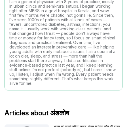
I am a general physician with 8 years of practice, mostly
in urban clinics and semi-rural setups. I began working
right after MBBS in a govt hospital in Kerala, and wow —
first few months were chaotic, not gonna lie. Since then,
I’ve seen 1000s of patients with all kinds of cases —
fevers, uncontrolled diabetes, asthma, infections, you
name it. I usually work with working-class patients, and
that changed how I treat — people don’t always have
time or money for fancy tests, so I focus on smart clinical
diagnosis and practical treatment. Over time, I’ve
developed an interest in preventive care — like helping
young adults with early metabolic issues. I also counsel a
lot on diet, sleep, and stress — more than half the
problems start there anyway. I did a certification in
evidence-based practice last year, and I keep learning
stuff online. I’m not perfect (nobody is), but I care. I show
up, I listen, I adjust when I’m wrong. Every patient needs
something slightly different. That’s what keeps this work
alive for me.
Articles about अंडकोष
भारत की सबसे बढ़िया वाइन: सेहत के लिए कौन सी वाइन