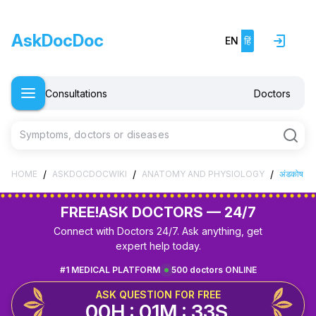
AskDocDoc
EN
हिं
Consultations
Doctors
Symptoms, doctors or diseases
/
/
/
HOME
ASKDOCDOCWIKI
ANATOMY AND PHYSIOLOGY
अंडकोष
FREE!
ASK DOCTORS — 24/7
Connect with Doctors 24/7. Ask anything, get
expert help today.
#1 MEDICAL PLATFORM
500 doctors ONLINE
ASK QUESTION FOR FREE
00H : 01M : 32S