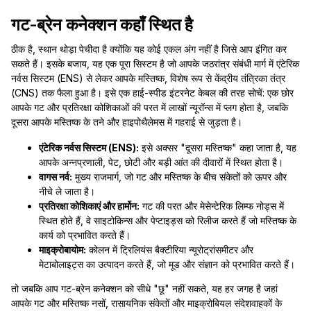
गट-ब्रेन कनेक्शन कहाँ स्थित है
ठीक है, स्थान थोड़ा पेचीदा है क्योंकि यह कोई एकल अंग नहीं है जिसे आप इंगित कर
सकते हैं। इसके बजाय, यह एक पूरा सिस्टम है जो आपके जठरांत्र संबंधी मार्ग में एंटेरिक
नर्वस सिस्टम (ENS) से लेकर आपके मस्तिष्क, विशेष रूप से केंद्रीय तंत्रिका तंत्र
(CNS) तक फैला हुआ है। इसे एक हाई-स्पीड इंटरनेट केबल की तरह सोचें: एक छोर
आपके गट और प्रतिरक्षा कोशिकाओं की परत में लाखों न्यूरॉन्स में प्लग होता है, जबकि
दूसरा आपके मस्तिष्क के तने और हाइपोथैलेमस में गहराई से जुड़ता है।
एंटेरिक नर्वस सिस्टम (ENS):
इसे अक्सर "दूसरा मस्तिष्क" कहा जाता है, यह
आपके अन्नप्रणाली, पेट, छोटी और बड़ी आंत की दीवारों में स्थित होता है।
वागस नर्व:
मुख्य राजमार्ग, जो गट और मस्तिष्क के बीच संकेतों को ऊपर और
नीचे ले जाता है।
प्रतिरक्षा कोशिकाएं और हार्मोन:
गट की परत और मेसेन्टेरिक लिम्फ नोड्स में
स्थित होते हैं, वे साइटोकिन्स और पेप्टाइड्स को रिलीज करते हैं जो मस्तिष्क के
कार्य को प्रभावित करते हैं।
माइक्रोबायोम:
कोलन में ट्रिलियंस बैक्टीरिया न्यूरोट्रांसमीटर और
मेटाबोलाइट्स का उत्पादन करते हैं, जो मूड और संज्ञान को प्रभावित करते हैं।
तो जबकि आप गट-ब्रेन कनेक्शन को सीधे "छू" नहीं सकते, यह हर जगह है जहां
आपके गट और मस्तिष्क नसों, रासायनिक संकेतों और माइक्रोबियल संदेशवाहकों के