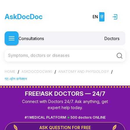
AskDocDoc
EN
हिं
Consultations
Doctors
Symptoms, doctors or diseases
/
/
/
HOME
ASKDOCDOCWIKI
ANATOMY AND PHYSIOLOGY
गट-ब्रेन कनेक्शन
FREE!
ASK DOCTORS — 24/7
Connect with Doctors 24/7. Ask anything, get
expert help today.
#1 MEDICAL PLATFORM
500 doctors ONLINE
ASK QUESTION FOR FREE