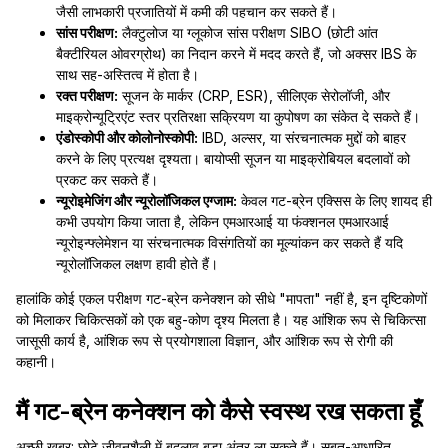
जैसी लाभकारी प्रजातियों में कमी की पहचान कर सकते हैं।
सांस परीक्षण:
लैक्टुलोज या ग्लूकोज सांस परीक्षण SIBO (छोटी आंत
बैक्टीरियल ओवरग्रोथ) का निदान करने में मदद करते हैं, जो अक्सर IBS के
साथ सह-अस्तित्व में होता है।
रक्त परीक्षण:
सूजन के मार्कर (CRP, ESR), सीलिएक सेरोलॉजी, और
माइक्रोन्यूट्रिएंट स्तर प्रतिरक्षा सक्रियण या कुपोषण का संकेत दे सकते हैं।
एंडोस्कोपी और कोलोनोस्कोपी:
IBD, अल्सर, या संरचनात्मक मुद्दों को बाहर
करने के लिए प्रत्यक्ष दृश्यता। बायोप्सी सूजन या माइक्रोबियल बदलावों को
प्रकट कर सकते हैं।
न्यूरोइमेजिंग और न्यूरोलॉजिकल एग्जाम:
केवल गट-ब्रेन एक्सिस के लिए शायद ही
कभी उपयोग किया जाता है, लेकिन एमआरआई या फंक्शनल एमआरआई
न्यूरोइन्फ्लेमेशन या संरचनात्मक विसंगतियों का मूल्यांकन कर सकते हैं यदि
न्यूरोलॉजिकल लक्षण हावी होते हैं।
हालांकि कोई एकल परीक्षण गट-ब्रेन कनेक्शन को सीधे "मापता" नहीं है, इन दृष्टिकोणों
को मिलाकर चिकित्सकों को एक बहु-कोण दृश्य मिलता है। यह आंशिक रूप से चिकित्सा
जासूसी कार्य है, आंशिक रूप से प्रयोगशाला विज्ञान, और आंशिक रूप से रोगी की
कहानी।
मैं गट-ब्रेन कनेक्शन को कैसे स्वस्थ रख सकता हूँ
अच्छी खबर: छोटे जीवनशैली में बदलाव बड़ा अंतर ला सकते हैं। सबूत-आधारित