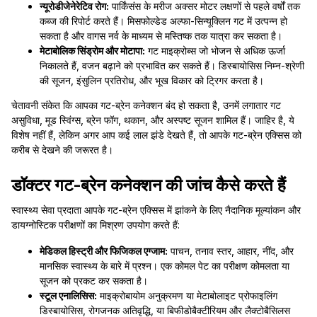
न्यूरोडीजेनेरेटिव रोग:
पार्किंसंस के मरीज अक्सर मोटर लक्षणों से पहले वर्षों तक
कब्ज की रिपोर्ट करते हैं। मिसफोल्डेड अल्फा-सिन्यूक्लिन गट में उत्पन्न हो
सकता है और वागस नर्व के माध्यम से मस्तिष्क तक यात्रा कर सकता है।
मेटाबोलिक सिंड्रोम और मोटापा:
गट माइक्रोब्स जो भोजन से अधिक ऊर्जा
निकालते हैं, वजन बढ़ाने को प्रभावित कर सकते हैं। डिस्बायोसिस निम्न-श्रेणी
की सूजन, इंसुलिन प्रतिरोध, और भूख विकार को ट्रिगर करता है।
चेतावनी संकेत कि आपका गट-ब्रेन कनेक्शन बंद हो सकता है, उनमें लगातार गट
असुविधा, मूड स्विंग्स, ब्रेन फॉग, थकान, और अस्पष्ट सूजन शामिल हैं। जाहिर है, ये
विशेष नहीं हैं, लेकिन अगर आप कई लाल झंडे देखते हैं, तो आपके गट-ब्रेन एक्सिस को
करीब से देखने की जरूरत है।
डॉक्टर गट-ब्रेन कनेक्शन की जांच कैसे करते हैं
स्वास्थ्य सेवा प्रदाता आपके गट-ब्रेन एक्सिस में झांकने के लिए नैदानिक मूल्यांकन और
डायग्नोस्टिक परीक्षणों का मिश्रण उपयोग करते हैं:
मेडिकल हिस्ट्री और फिजिकल एग्जाम:
पाचन, तनाव स्तर, आहार, नींद, और
मानसिक स्वास्थ्य के बारे में प्रश्न। एक कोमल पेट का परीक्षण कोमलता या
सूजन को प्रकट कर सकता है।
स्टूल एनालिसिस:
माइक्रोबायोम अनुक्रमण या मेटाबोलाइट प्रोफाइलिंग
डिस्बायोसिस, रोगजनक अतिवृद्धि, या बिफीडोबैक्टीरियम और लैक्टोबैसिलस