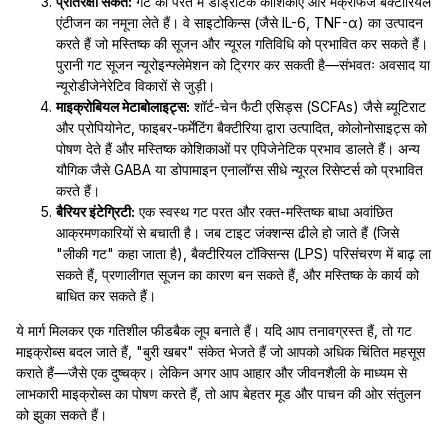
प्रतिरक्षा संकेत:
गट की परत में डेंड्रिटिक कोशिकाएं और मैक्रोफेज बैक्टीरियल
एंटीजन का नमूना लेते हैं। वे साइटोकिन्स (जैसे IL-6, TNF-α) का उत्पादन
करते हैं जो मस्तिष्क की सूजन और न्यूरल गतिविधि को प्रभावित कर सकते हैं।
पुरानी गट सूजन न्यूरोइन्फ्लेमेशन को ट्रिगर कर सकती है—संभवतः अवसाद या
न्यूरोडीजेनेरेटिव विकारों से जुड़ी।
माइक्रोबियल मेटाबोलाइट्स:
शॉर्ट-चेन फैटी एसिड्स (SCFAs) जैसे ब्यूटिराट
और प्रोपियोनेट, फाइबर-फर्मेंटिंग बैक्टीरिया द्वारा उत्पादित, कोलोनोसाइट्स को
पोषण देते हैं और मस्तिष्क कोशिकाओं पर एपिजेनेटिक प्रभाव डालते हैं। अन्य
यौगिक जैसे GABA या डोपामाइन एनालॉग्स सीधे न्यूरल रिसेप्टर्स को प्रभावित
करते हैं।
बैरियर इंटेग्रिटी:
एक स्वस्थ गट परत और रक्त-मस्तिष्क बाधा अवांछित
आक्रमणकारियों से बचाती है। जब टाइट जंक्शन्स ढीले हो जाते हैं (जिसे
"लीकी गट" कहा जाता है), बैक्टीरियल टॉक्सिन्स (LPS) परिसंचरण में बाढ़ ला
सकते हैं, प्रणालीगत सूजन का कारण बन सकते हैं, और मस्तिष्क के कार्य को
बाधित कर सकते हैं।
ये मार्ग मिलकर एक गतिशील फीडबैक लूप बनाते हैं। यदि आप तनावग्रस्त हैं, तो गट
माइक्रोब्स बदल जाते हैं, "बुरी खबर" संकेत भेजते हैं जो आपको अधिक चिंतित महसूस
कराते हैं—जैसे एक दुष्चक्र। लेकिन अगर आप आहार और जीवनशैली के माध्यम से
लाभकारी माइक्रोब्स का पोषण करते हैं, तो आप बेहतर मूड और पाचन की ओर संतुलन
को झुका सकते हैं।