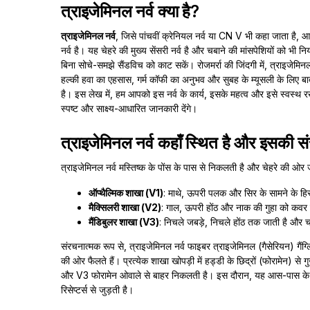
त्राइजेमिनल नर्व क्या है?
त्राइजेमिनल नर्व
, जिसे पांचवीं क्रेनियल नर्व या CN V भी कहा जाता है, आप
नर्व है। यह चेहरे की मुख्य सेंसरी नर्व है और चबाने की मांसपेशियों को भी 
बिना सोचे-समझे सैंडविच को काट सकें। रोजमर्रा की जिंदगी में, त्राइजेमि
हल्की हवा का एहसास, गर्म कॉफी का अनुभव और सुबह के म्यूसली के लिए बा
है। इस लेख में, हम आपको इस नर्व के कार्य, इसके महत्व और इसे स्वस्थ रखने
स्पष्ट और साक्ष्य-आधारित जानकारी देंगे।
त्राइजेमिनल नर्व कहाँ स्थित है और इसकी स
त्राइजेमिनल नर्व मस्तिष्क के पोंस के पास से निकलती है और चेहरे की ओर ज
ऑप्थैल्मिक शाखा (V1)
: माथे, ऊपरी पलक और सिर के सामने के हि
मैक्सिलरी शाखा (V2)
: गाल, ऊपरी होंठ और नाक की गुहा को कवर
मैंडिबुलर शाखा (V3)
: निचले जबड़े, निचले होंठ तक जाती है और च
संरचनात्मक रूप से, त्राइजेमिनल नर्व फाइबर त्राइजेमिनल (गैसेरियन) गैंग
की ओर फैलते हैं। प्रत्येक शाखा खोपड़ी में हड्डी के छिद्रों (फोरामेन) से 
और V3 फोरामेन ओवाले से बाहर निकलती है। इस दौरान, यह आस-पास के ऊतको
रिसेप्टर्स से जुड़ती है।