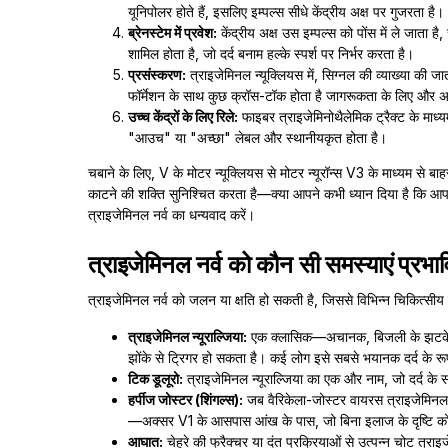
यूनिपोलर होते हैं, इसलिए इम्पल्स सीधे केंद्रीय अक्ष पर गुजरता है।
ब्रेनस्टेम में प्रवेश:
केंद्रीय अक्ष उस इम्पल्स को पोंस में ले जाता है
शामिल होता है, जो दर्द बनाम हल्के स्पर्श पर निर्भर करता है।
प्रसंस्करण:
त्राइजेमिनल न्यूक्लियस में, सिग्नल की व्याख्या की ज
फॉर्मेशन के साथ कुछ क्रॉस-टॉक होता है जागरूकता के लिए और अन्य
उच्च केंद्रों के लिए रिले:
फाइबर त्राइजेमिनोथैलेमिक ट्रैक्ट के माध्यम 
"आउच" या "अच्छा" लेबल और स्थानीयकृत होता है।
चबाने के लिए, V के मोटर न्यूक्लियस से मोटर न्यूरॉन्स V3 के माध्यम से ब
काटने की शक्ति सुनिश्चित करता है—क्या आपने कभी ध्यान दिया है कि 
त्राइजेमिनल नर्व का धन्यवाद करें।
त्राइजेमिनल नर्व को कौन सी समस्याएं प्रभ
त्राइजेमिनल नर्व को जलन या क्षति हो सकती है, जिससे विभिन्न चिकित्सीय 
त्राइजेमिनल न्यूराल्जिया:
एक क्लासिक—अचानक, बिजली के झटके जैस
झोंके से ट्रिगर हो सकता है। कई लोग इसे सबसे भयानक दर्द के रूप मे
टिक डूलूरो:
त्राइजेमिनल न्यूराल्जिया का एक और नाम, जो दर्द के 
हर्पीज जोस्टर (शिंगल्स):
जब वैरिकेला-जोस्टर वायरस त्राइजेमिनल ग
—अक्सर V1 के आसपास आंख के पास, जो बिना इलाज के दृष्टि को
आघात:
चेहरे की फ्रैक्चर या दंत प्रक्रियाओं से उत्पन्न चोट त्राइ