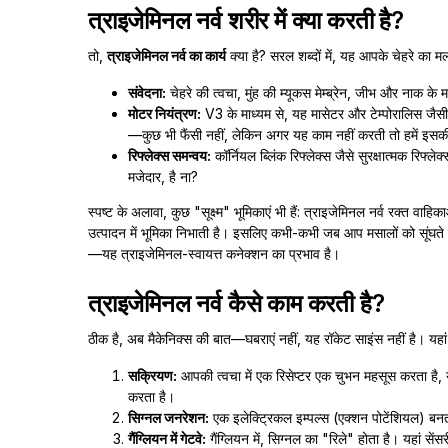
त्राइजेमिनल नर्व शरीर में क्या करती है?
तो,
त्राइजेमिनल नर्व का कार्य
क्या है? सरल शब्दों में, यह आपके चेहरे का मल्
संवेदना:
चेहरे की त्वचा, मुंह की म्यूकस मेम्ब्रेन, जीभ और नाक के म
मोटर नियंत्रण:
V3 के माध्यम से, यह मासेटर और टेम्पोरालिस जैसी 
—कुछ भी फैंसी नहीं, लेकिन अगर यह काम नहीं करती तो हमें इस
रिफ्लेक्स समन्वय:
कॉर्नियल ब्लिंक रिफ्लेक्स जैसे सुरक्षात्मक रिफ्ल
मजेदार, है ना?
स्पष्ट के अलावा, कुछ "सूक्ष्म" भूमिकाएं भी हैं: त्राइजेमिनल नर्व रक्त वा
उत्पादन में भूमिका निभाती है। इसलिए कभी-कभी जब आप मसालों को सूंघते ह
—यह त्राइजेमिनल-स्वायत्त कनेक्शन का प्रभाव है।
त्राइजेमिनल नर्व कैसे काम करती है?
ठीक है, अब मैकेनिक्स की बात—घबराएं नहीं, यह रॉकेट साइंस नहीं है। यहा
सक्रियण:
आपकी त्वचा में एक रिसेप्टर एक चुभन महसूस करता है, य
करता है।
सिग्नल जनरेशन:
एक इलेक्ट्रिकल इम्पल्स (एक्शन पोटेंशियल) बनता
गैंग्लियन में गेटवे:
गैंग्लियन में, सिग्नल का "रिले" होता है। यहां सेंस