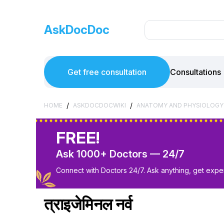
AskDocDoc
Get free consultation
Consultations
/
/
HOME
ASKDOCDOCWIKI
ANATOMY AND PHYSIOLOGY
FREE!
Ask 1000+ Doctors — 24/7
Connect with Doctors 24/7. Ask anything, get exper
त्राइजेमिनल नर्व