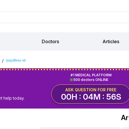
Doctors
Articles
/
त्राइजेमिनल नर्व
#1 MEDICAL PLATFORM
500 doctors ONLINE
ASK QUESTION FOR FREE
00H : 04M : 55S
t help today.
Ar