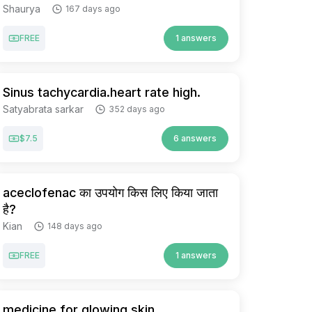
Shaurya
167 days ago
FREE
1 answers
Sinus tachycardia.heart rate high.
Satyabrata sarkar
352 days ago
$7.5
6 answers
aceclofenac का उपयोग किस लिए किया जाता
है?
Kian
148 days ago
FREE
1 answers
medicine for glowing skin