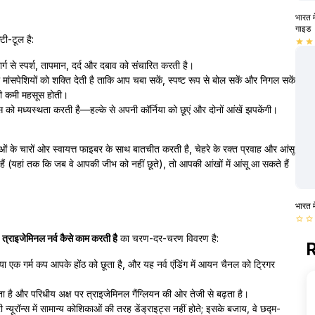
भारत म
गाइड
टी-टूल है:
star
star
ार्ग से स्पर्श, तापमान, दर्द और दबाव को संचारित करती है।
मांसपेशियों को शक्ति देती है ताकि आप चबा सकें, स्पष्ट रूप से बोल सकें और निगल सकें
की कमी महसूस होती।
ेक्स को मध्यस्थता करती है—हल्के से अपनी कॉर्निया को छूएं और दोनों आंखें झपकेंगी।
हिकाओं के चारों ओर स्वायत्त फाइबर के साथ बातचीत करती है, चेहरे के रक्त प्रवाह और आंसू
ैं (यहां तक कि जब वे आपकी जीभ को नहीं छूते), तो आपकी आंखों में आंसू आ सकते हैं
भारत म
star_border
star_border
ं
त्राइजेमिनल नर्व कैसे काम करती है
का चरण-दर-चरण विवरण है:
R
ा एक गर्म कप आपके होंठ को छूता है, और यह नर्व एंडिंग में आयन चैनल को ट्रिगर
 है और परिधीय अक्ष पर त्राइजेमिनल गैंग्लियन की ओर तेजी से बढ़ता है।
री न्यूरॉन्स में सामान्य कोशिकाओं की तरह डेंड्राइट्स नहीं होते; इसके बजाय, वे छद्म-