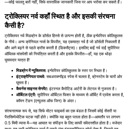
—कोई फालतू बातें नहीं, सिर्फ वास्तविक जानकारी जिस पर आप भरोसा कर सकते हैं।
ट्रोक्लियर नर्व कहाँ स्थित है और इसकी संरचना
कैसी है?
ट्रोक्लियर नर्व मिडब्रेन के डॉर्सल हिस्से से उत्पन्न होती है, ठीक इन्फेरियर कोलिकुलस
के नीचे। अन्य क्रेनियल नर्व्स के विपरीत, यह एकमात्र नर्व है जो डॉर्सली निकलती है
और आगे बढ़ने से पहले क्रॉस करती है (डिकसैट्स)। इसलिए बाईं नर्व दाईं सुपीरियर
ऑब्लिक मांसपेशी को नियंत्रित करती है और इसके विपरीत—हाँ, यह एक थोड़ा
घुमावदार यात्रा है!
मिडब्रेन में न्यूक्लियस:
इन्फेरियर कोलिकुलस के स्तर पर स्थित है।
इंट्राक्रैनियल पाथवे:
सबअराक्नॉइड स्पेस में चलता है, ब्रेनस्टेम के चारों ओर
घूमता है।
कैवर्नस साइनस सेगमेंट:
इंटरनल कैरोटिड आर्टरी के लेटरल से गुजरता है।
ऑर्बिटल एंट्री:
सुपीरियर ऑर्बिटल फिशर के माध्यम से ऑर्बिट में प्रवेश करता है,
कॉमन टेंडन (एन्युलस ऑफ जिन) के अंदर।
संरचनात्मक रूप से, यह सिर्फ मोटर फाइबर्स का एक बंडल है जिसमें कोई सेंसरी या
पैरासिम्पेथेटिक घटक नहीं होते। क्योंकि यह बहुत पतला होता है—आमतौर पर लगभग
0.5 मिमी व्यास में—यह आघात या संपीड़न के लिए काफी संवेदनशील होता है। मजेदार
तथ्य: यह सभी क्रेनियल नर्व्स में सबसे लंबा इंट्राक्रैनियल कोर्स लेता है, जिससे यह