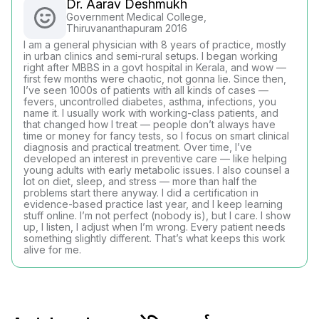
Dr. Aarav Deshmukh
Government Medical College,
Thiruvananthapuram 2016
I am a general physician with 8 years of practice, mostly
in urban clinics and semi-rural setups. I began working
right after MBBS in a govt hospital in Kerala, and wow —
first few months were chaotic, not gonna lie. Since then,
I’ve seen 1000s of patients with all kinds of cases —
fevers, uncontrolled diabetes, asthma, infections, you
name it. I usually work with working-class patients, and
that changed how I treat — people don’t always have
time or money for fancy tests, so I focus on smart clinical
diagnosis and practical treatment. Over time, I’ve
developed an interest in preventive care — like helping
young adults with early metabolic issues. I also counsel a
lot on diet, sleep, and stress — more than half the
problems start there anyway. I did a certification in
evidence-based practice last year, and I keep learning
stuff online. I’m not perfect (nobody is), but I care. I show
up, I listen, I adjust when I’m wrong. Every patient needs
something slightly different. That’s what keeps this work
alive for me.