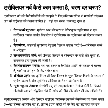
ट्रोक्लियर नर्व कैसे काम करता है, चरण दर चरण?
ट्रोक्लियर नर्व की फिजियोलॉजी को समझने के लिए मस्तिष्क संकेत से मांसपेशी संकुचन
तक की श्रृंखला को देखना शामिल है। यहां एक सरल, चरणबद्ध दृश्य है:
सिग्नल की शुरुआत:
फ्रंटल आई फील्ड्स या वेस्टिबुलर न्यूक्लियस से एक
कॉर्टिकल कमांड डॉर्सल मिडब्रेन में ट्रोक्लियर के न्यूक्लियस को ट्रिगर करता
है।
डिकसैशन:
फाइबर्स सुपीरियर मेडुलरी वेलम में क्रॉस करते हैं—क्रेनियल नर्व्स
में अद्वितीय।
सबअराक्नॉइड कोर्स:
नर्व एम्बिएंट सिस्टर्न में ब्रेनस्टेम के चारों ओर घूमती है,
सीएसएफ द्वारा कुशन की जाती है।
कैवर्नस साइनस पासेज:
यहां यह इंटरनल कैरोटिड आर्टरी के लेटरल में चलता
है, घावों या संपीड़न के लिए संवेदनशील।
ऑर्बिटल एंट्री:
यह सुपीरियर ऑर्बिटल फिशर के सुपरमेडियल हिस्से के माध्यम से
प्रवेश करता है और सुपीरियर ऑब्लिक के टेंडन को छेदता है।
न्यूरोमस्कुलर जंक्शन:
मांसपेशी पर, एसिटाइलकोलाइन रिलीज होती है, जिससे
मांसपेशी फाइबर्स संकुचित होते हैं, आंख को नीचे और अंदर की ओर खींचते हैं।
न्यूरोट्रांसमीटर रिलीज और रिसेप्टर बाइंडिंग क्लासिक एनएमजे मैकेनिज्म का पालन करते
हैं—यह हिस्सा अद्वितीय नहीं है, लेकिन इतनी छोटी नर्व के लिए यह सटीकता का एक