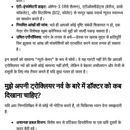
बरतें।
एंटी-इंफ्लेमेटरी डाइट:
ओमेगा-3 (जैसे सैल्मन), एंटीऑक्सीडेंट्स (बेरीज, डार्क
चॉकलेट), और विटामिन्स (B12, फोलेट) से भरपूर खाद्य पदार्थ न्यूरल स्वास्थ्य
का समर्थन करते हैं।
नियमित आंखों की जांच:
भले ही आपको कोई दृष्टि संबंधी शिकायत न हो, एक
नेत्र रोग विशेषज्ञ सूक्ष्म क्रेनियल नर्व मुद्दों को जल्दी पकड़ सकता है।
उचित एर्गोनॉमिक्स:
गर्दन के तनाव से बचें—डेस्क पर खराब मुद्रा से क्षतिपूर्ति
सिर झुकाव या आंख की मांसपेशियों को प्रभावित करने वाला तनाव हो सकता
है।
इन कदमों को सामान्य "न्यूरो-केयर" के रूप में सोचें। वे यह गारंटी नहीं देंगे कि आपकी
ट्रोक्लियर नर्व को कभी कोई समस्या नहीं होगी, लेकिन वे बेहतर लचीलापन और तेजी से
वसूली के लिए मंच तैयार करते हैं यदि कुछ गलत हो जाता है।
मुझे अपनी ट्रोक्लियर नर्व के बारे में डॉक्टर को कब
दिखाना चाहिए?
यदि आप निम्नलिखित में से कोई भी नोटिस करते हैं, तो चिकित्सा ध्यान देना समझदारी
है:
अचानक डबल विजन:
विशेष रूप से वर्टिकल डिप्लोपिया या एक छवि दूसरी के
ऊपर बैठी हुई।