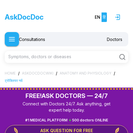
AskDocDoc
EN
हिं
Consultations
Doctors
Symptoms, doctors or diseases
/
/
/
HOME
ASKDOCDOCWIKI
ANATOMY AND PHYSIOLOGY
ट्रोक्लियर नर्व
FREE!
ASK DOCTORS — 24/7
Connect with Doctors 24/7. Ask anything, get
expert help today.
#1 MEDICAL PLATFORM
500 doctors ONLINE
ASK QUESTION FOR FREE