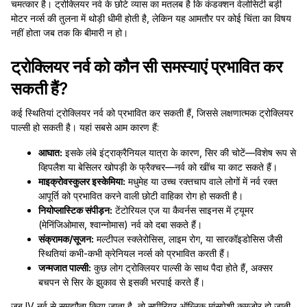
चमत्कार है। ट्रोक्लियर नर्व के छोटे व्यास का मतलब है कि कंडक्शन वेलोसिटी बड़ी
मोटर नर्व्स की तुलना में थोड़ी धीमी होती है, लेकिन यह आमतौर पर कोई चिंता का विषय
नहीं होता जब तक कि बीमारी न हो।
ट्रोक्लियर नर्व को कौन सी समस्याएं प्रभावित कर
सकती हैं?
कई स्थितियां ट्रोक्लियर नर्व को प्रभावित कर सकती हैं, जिससे लक्षणात्मक ट्रोक्लियर
पाल्सी हो सकती है। यहां सबसे आम कारण हैं:
आघात:
इसके लंबे इंट्राक्रैनियल यात्रा के कारण, सिर की चोटें—विशेष रूप से
व्हिपलैश या बेसिलर खोपड़ी के फ्रैक्चर—नर्व को खींच या काट सकते हैं।
माइक्रोवस्कुलर इस्केमिया:
मधुमेह या उच्च रक्तचाप वाले लोगों में नर्व रक्त
आपूर्ति को प्रभावित करने वाली छोटी वाहिका रोग हो सकती है।
नियोप्लास्टिक संपीड़न:
टेंटोरियल एज या कैवर्नस साइनस में ट्यूमर
(मेनिंजिओमास, श्वान्नोमास) नर्व को दबा सकते हैं।
संक्रामक/सूजन:
मल्टीपल स्क्लेरोसिस, लाइम रोग, या सारकॉइडोसिस जैसी
स्थितियां कभी-कभी क्रेनियल नर्व्स को प्रभावित करती हैं।
जन्मजात पाल्सी:
कुछ लोग ट्रोक्लियर पाल्सी के साथ पैदा होते हैं, अक्सर
बचपन से सिर के झुकाव से इसकी भरपाई करते हैं।
जब IV नर्व से समझौता किया जाता है, तो सुपीरियर ऑब्लिक मांसपेशी कमजोर हो जाती