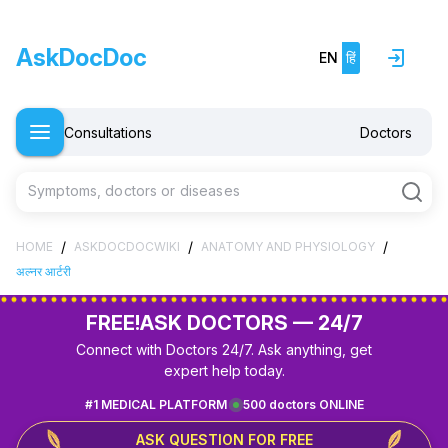
AskDocDoc
EN
हिं
Consultations
Doctors
Symptoms, doctors or diseases
/
/
/
HOME
ASKDOCDOCWIKI
ANATOMY AND PHYSIOLOGY
अल्नर आर्टरी
FREE!
ASK DOCTORS — 24/7
Connect with Doctors 24/7. Ask anything, get
expert help today.
#1 MEDICAL PLATFORM
500 doctors ONLINE
ASK QUESTION FOR FREE