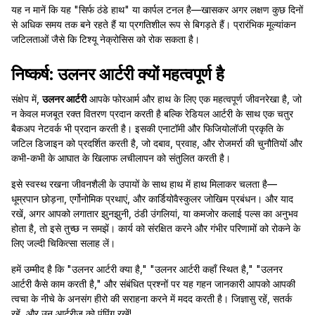
यह न मानें कि यह "सिर्फ ठंडे हाथ" या कार्पल टनल है—खासकर अगर लक्षण कुछ दिनों
से अधिक समय तक बने रहते हैं या प्रगतिशील रूप से बिगड़ते हैं। प्रारंभिक मूल्यांकन
जटिलताओं जैसे कि टिश्यू नेक्रोसिस को रोक सकता है।
निष्कर्ष: उलनर आर्टरी क्यों महत्वपूर्ण है
संक्षेप में,
उलनर आर्टरी
आपके फोरआर्म और हाथ के लिए एक महत्वपूर्ण जीवनरेखा है, जो
न केवल मजबूत रक्त वितरण प्रदान करती है बल्कि रेडियल आर्टरी के साथ एक चतुर
बैकअप नेटवर्क भी प्रदान करती है। इसकी एनाटॉमी और फिजियोलॉजी प्रकृति के
जटिल डिजाइन को प्रदर्शित करती है, जो दबाव, प्रवाह, और रोजमर्रा की चुनौतियों और
कभी-कभी के आघात के खिलाफ लचीलापन को संतुलित करती है।
इसे स्वस्थ रखना जीवनशैली के उपायों के साथ हाथ में हाथ मिलाकर चलता है—
धूम्रपान छोड़ना, एर्गोनोमिक प्रथाएं, और कार्डियोवैस्कुलर जोखिम प्रबंधन। और याद
रखें, अगर आपको लगातार झुनझुनी, ठंडी उंगलियां, या कमजोर कलाई पल्स का अनुभव
होता है, तो इसे तुच्छ न समझें। कार्य को संरक्षित करने और गंभीर परिणामों को रोकने के
लिए जल्दी चिकित्सा सलाह लें।
हमें उम्मीद है कि "उलनर आर्टरी क्या है," "उलनर आर्टरी कहाँ स्थित है," "उलनर
आर्टरी कैसे काम करती है," और संबंधित प्रश्नों पर यह गहन जानकारी आपको आपकी
त्वचा के नीचे के अनसंग हीरो की सराहना करने में मदद करती है। जिज्ञासु रहें, सतर्क
रहें, और उन आर्टरीज़ को पंपिंग रखें!