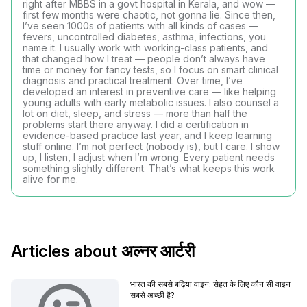
right after MBBS in a govt hospital in Kerala, and wow —
first few months were chaotic, not gonna lie. Since then,
I’ve seen 1000s of patients with all kinds of cases —
fevers, uncontrolled diabetes, asthma, infections, you
name it. I usually work with working-class patients, and
that changed how I treat — people don’t always have
time or money for fancy tests, so I focus on smart clinical
diagnosis and practical treatment. Over time, I’ve
developed an interest in preventive care — like helping
young adults with early metabolic issues. I also counsel a
lot on diet, sleep, and stress — more than half the
problems start there anyway. I did a certification in
evidence-based practice last year, and I keep learning
stuff online. I’m not perfect (nobody is), but I care. I show
up, I listen, I adjust when I’m wrong. Every patient needs
something slightly different. That’s what keeps this work
alive for me.
Articles about अल्नर आर्टरी
भारत की सबसे बढ़िया वाइन: सेहत के लिए कौन सी वाइन
सबसे अच्छी है?