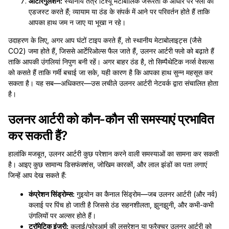
ऑटोरेगुलेशन:
स्थानीय तंत्र टिश्यू मेटाबोलिक जरूरतों के आधार पर फ्लो को
एडजस्ट करते हैं; व्यायाम या ठंड के संपर्क में आने पर परिवर्तन होते हैं ताकि
आपका हाथ जम न जाए या भूखा न रहे।
उदाहरण के लिए, अगर आप घंटों टाइप करते हैं, तो स्थानीय मेटाबोलाइट्स (जैसे
CO2) जमा होते हैं, जिससे आर्टेरिओल्स फैल जाते हैं, उलनर आर्टरी फ्लो को बढ़ाते हैं
ताकि आपकी उंगलियां निपुण बनी रहें। अगर बाहर ठंड है, तो सिम्पैथेटिक नर्व्स वेसल्स
को कसते हैं ताकि गर्मी बचाई जा सके, यही कारण है कि आपका हाथ सुन्न महसूस कर
सकता है। यह सब—अधिकतर—उस लचीले उलनर आर्टरी नेटवर्क द्वारा संचालित होता
है।
उलनर आर्टरी को कौन-कौन सी समस्याएं प्रभावित
कर सकती हैं?
हालांकि मजबूत, उलनर आर्टरी कुछ परेशान करने वाली समस्याओं का सामना कर सकती
है। आइए कुछ सामान्य डिसफंक्शंस, जोखिम कारकों, और लाल झंडों का पता लगाएं
जिन्हें आप देख सकते हैं:
कंप्रेशन सिंड्रोम्स:
गुइयोन का कैनाल सिंड्रोम—जब उलनर आर्टरी (और नर्व)
कलाई पर पिंच हो जाती है जिससे ठंड सहनशीलता, झुनझुनी, और कभी-कभी
उंगलियों पर अल्सर होते हैं।
ट्रॉमेटिक इंजरी:
कलाई/फोरआर्म की लसरेशन या फ्रैक्चर उलनर आर्टरी को