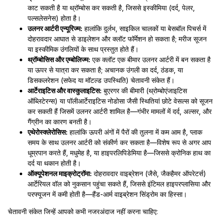
काट सकती है या थ्रॉम्बोस कर सकती है, जिससे इस्कीमिया (दर्द, पेलर,
पल्सलेसनेस) होता है।
उलनर आर्टरी एन्यूरिज्म:
हालांकि दुर्लभ, साइकिल चालकों या बेसबॉल पिचर्स में
दोहरावदार आघात से डाइलेशन और क्लॉट फॉर्मेशन हो सकता है; मरीज सूजन
या इस्कीमिक उंगलियों के साथ प्रस्तुत होते हैं।
थ्रॉम्बोसिस और एम्बोलिज्म:
एक क्लॉट एक बीमार उलनर आर्टरी में बन सकता है
या ऊपर से यात्रा कर सकता है; अचानक उंगली का दर्द, ठंडक, या
डिसकलरेशन (सफेद या मॉटल्ड उपस्थिति) चेतावनी संकेत हैं।
आर्टेराइटिस और वास्कुलाइटिस:
बुएरगर की बीमारी (थ्रोम्बोएंजाइटिस
ऑब्लिटेरन्स) या पॉलीआर्टेराइटिस नोडोसा जैसी स्थितियां छोटे वेसल्स को सूजन
कर सकती हैं जिसमें उलनर आर्टरी शामिल है—गंभीर मामलों में दर्द, अल्सर, और
गैंग्रीन का कारण बनती है।
एथेरोस्क्लेरोसिस:
हालांकि ऊपरी अंगों में पैरों की तुलना में कम आम है, प्लाक
समय के साथ उलनर आर्टरी को संकीर्ण कर सकता है—विशेष रूप से अगर आप
धूम्रपान करते हैं, मधुमेह है, या हाइपरलिपिडेमिया है—जिससे क्रोनिक हाथ का
दर्द या थकान होती है।
ऑक्यूपेशनल माइक्रोट्रॉमा:
दोहरावदार वाइब्रेशन (जैसे, जैकहैमर ऑपरेटर्स)
आर्टेरियल वॉल को नुकसान पहुंचा सकते हैं, जिससे इंटिमल हाइपरप्लासिया और
परफ्यूजन में कमी होती है—हैंड-आर्म वाइब्रेशन सिंड्रोम का हिस्सा।
चेतावनी संकेत जिन्हें आपको कभी नजरअंदाज नहीं करना चाहिए: