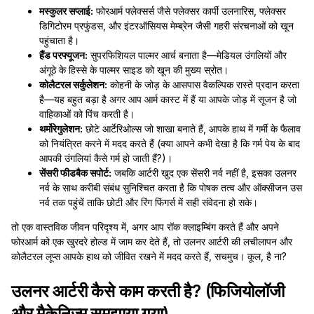
मस्कुलर सप्लाई:
फोरआर्म फ्लेक्सर्स जैसे फ्लेक्सर कार्पी उलनारिस, फ्लेक्सर
डिगिटोरम प्रफुंडस, और इंटरऑसियस मेम्ब्रेन जैसी गहरी संरचनाओं को खून
पहुंचाता है।
हैंड परफ्यूजन:
सुपरफिशियल पाल्मर आर्च बनाता है—मेडियल उंगलियों और
अंगूठे के हिस्से के पाल्मर साइड को खून की मुख्य स्रोत।
कोलैटरल सर्कुलेशन:
कोहनी के जोड़ के आसपास वैकल्पिक रास्ते प्रदान करता
है—यह बहुत बड़ा है अगर आप आर्म कास्ट में हैं या आपके जोड़ में सूजन है जो
वाहिकाओं को पिंच करती है।
थर्मोरेगुलेशन:
छोटे आर्टेरिओल्स जो शाखा बनाते हैं, आपके हाथ में गर्मी के फैलाव
को नियंत्रित करने में मदद करते हैं (क्या आपने कभी देखा है कि गर्म पेय के बाद
आपकी उंगलियां कैसे गर्म हो जाती हैं?)।
सेंसरी फीडबैक सपोर्ट:
जबकि आर्टरी खुद एक सेंसरी नर्व नहीं है, इसका उलनर
नर्व के साथ करीबी संबंध सुनिश्चित करता है कि पोषक तत्व और ऑक्सीजन उस
नर्व तक पहुंचें ताकि छोटी और रिंग फिंगर्स में सही संवेदना हो सके।
तो एक वास्तविक जीवन परिदृश्य में, अगर आप रॉक क्लाइम्बिंग करते हैं और अपने
फोरआर्म को एक खुरदरे होल्ड में जाम कर देते हैं, तो उलनर आर्टरी की लचीलापन और
कोलैटरल लूप्स आपके हाथ को जीवित रखने में मदद करते हैं, सचमुच। कूल, है ना?
उलनर आर्टरी कैसे काम करती है? (फिजियोलॉजी
और मैकेनिज्म समझाया गया)