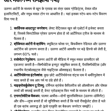
उलनर आर्टरी के माध्यम से खून के प्रवाह का तंत्र दबाव ग्रेडिएंट्स, वेसल वॉल
इलास्टिसिटी, और स्मूथ मसल टोन पर आधारित है। यहां इसका स्टेप-बाय-स्टेप विवरण
दिया गया है:
कार्डियक आउटपुट जनरेशन:
लेफ्ट वेंट्रिकल खून को एओर्टा में इजेक्ट करता
है, जिससे सिस्टोलिक प्रेशर उत्पन्न होता है जो आर्टेरियल ट्रीज के माध्यम से
फैलता है।
ब्रैकियल आर्टरी से ब्रांचिंग:
क्यूबिटल फोसा पर, बिफर्केशन रेडियल और उलनर
आर्टरीज को उत्पन्न करता है। उलनर आर्टरी आमतौर पर बड़े हिस्से को लेती है,
लगभग 60% फ्लो।
वसोमोटर रेगुलेशन:
उलनर आर्टरी की मीडिया में स्मूथ मसल डायमीटर को
एडजस्ट करती है—सिम्पैथेटिक इनपुट संकुचित करता है, पैरासिम्पैथेटिक (और
स्थानीय मेटाबोलाइट्स जैसे नाइट्रिक ऑक्साइड) फैलाता है।
आर्टेरियोवेनस इंटरैक्शंस:
कुछ छोटे आर्टेरियोवेनस शंट्स पाम में थर्मोरेगुलेशन में
मदद करते हैं जब आप गर्म या ठंडे होते हैं।
माइक्रोसर्कुलेशन टू टिश्यू:
टर्मिनल ब्रांचेस कैपिलरीज को ऑक्सीजन और पोषक
तत्वों की सप्लाई करती हैं; वेस्ट प्रोडक्ट्स फिर नसों के माध्यम से लौटते हैं।
एनास्टोमोटिक बैकअप:
पाल्मर आर्चेस—दोनों सुपरफिशियल (उलनर-डोमिनेंट)
और डीप—लूप्स बनाते हैं जो सुनिश्चित करते हैं कि फ्लो रीसर्कुलेट होता है भले
ही एक ब्रांच अवरुद्ध हो (इसे प्रकृति का बैकअप जनरेटर समझें!)।