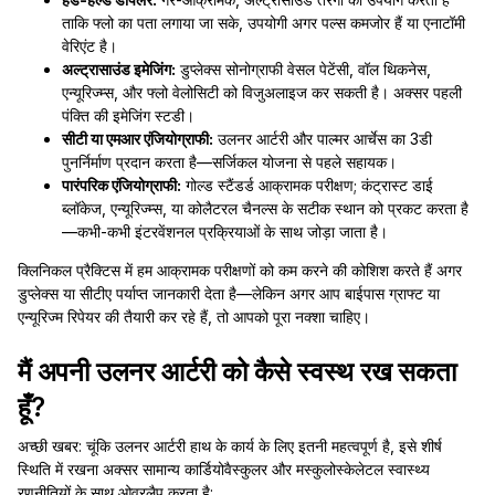
ताकि फ्लो का पता लगाया जा सके, उपयोगी अगर पल्स कमजोर हैं या एनाटॉमी
वेरिएंट है।
अल्ट्रासाउंड इमेजिंग:
डुप्लेक्स सोनोग्राफी वेसल पेटेंसी, वॉल थिकनेस,
एन्यूरिज्म्स, और फ्लो वेलोसिटी को विजुअलाइज कर सकती है। अक्सर पहली
पंक्ति की इमेजिंग स्टडी।
सीटी या एमआर एंजियोग्राफी:
उलनर आर्टरी और पाल्मर आर्चेस का 3डी
पुनर्निर्माण प्रदान करता है—सर्जिकल योजना से पहले सहायक।
पारंपरिक एंजियोग्राफी:
गोल्ड स्टैंडर्ड आक्रामक परीक्षण; कंट्रास्ट डाई
ब्लॉकेज, एन्यूरिज्म्स, या कोलैटरल चैनल्स के सटीक स्थान को प्रकट करता है
—कभी-कभी इंटरवेंशनल प्रक्रियाओं के साथ जोड़ा जाता है।
क्लिनिकल प्रैक्टिस में हम आक्रामक परीक्षणों को कम करने की कोशिश करते हैं अगर
डुप्लेक्स या सीटीए पर्याप्त जानकारी देता है—लेकिन अगर आप बाईपास ग्राफ्ट या
एन्यूरिज्म रिपेयर की तैयारी कर रहे हैं, तो आपको पूरा नक्शा चाहिए।
मैं अपनी उलनर आर्टरी को कैसे स्वस्थ रख सकता
हूँ?
अच्छी खबर: चूंकि उलनर आर्टरी हाथ के कार्य के लिए इतनी महत्वपूर्ण है, इसे शीर्ष
स्थिति में रखना अक्सर सामान्य कार्डियोवैस्कुलर और मस्कुलोस्केलेटल स्वास्थ्य
रणनीतियों के साथ ओवरलैप करता है: