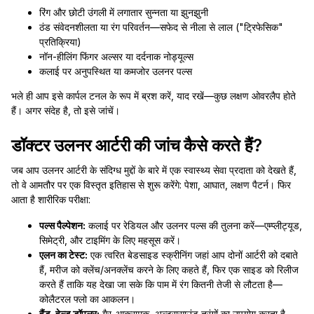
रिंग और छोटी उंगली में लगातार सुन्नता या झुनझुनी
ठंड संवेदनशीलता या रंग परिवर्तन—सफेद से नीला से लाल ("ट्रिफेसिक"
प्रतिक्रिया)
नॉन-हीलिंग फिंगर अल्सर या दर्दनाक नोड्यूल्स
कलाई पर अनुपस्थित या कमजोर उलनर पल्स
भले ही आप इसे कार्पल टनल के रूप में ब्रश करें, याद रखें—कुछ लक्षण ओवरलैप होते
हैं। अगर संदेह है, तो इसे जांचें।
डॉक्टर उलनर आर्टरी की जांच कैसे करते हैं?
जब आप उलनर आर्टरी के संदिग्ध मुद्दों के बारे में एक स्वास्थ्य सेवा प्रदाता को देखते हैं,
तो वे आमतौर पर एक विस्तृत इतिहास से शुरू करेंगे: पेशा, आघात, लक्षण पैटर्न। फिर
आता है शारीरिक परीक्षा:
पल्स पैल्पेशन:
कलाई पर रेडियल और उलनर पल्स की तुलना करें—एम्प्लीट्यूड,
सिमेट्री, और टाइमिंग के लिए महसूस करें।
एलन का टेस्ट:
एक त्वरित बेडसाइड स्क्रीनिंग जहां आप दोनों आर्टरी को दबाते
हैं, मरीज को क्लेंच/अनक्लेंच करने के लिए कहते हैं, फिर एक साइड को रिलीज
करते हैं ताकि यह देखा जा सके कि पाम में रंग कितनी तेजी से लौटता है—
कोलैटरल फ्लो का आकलन।
हैंड-हेल्ड डॉपलर:
गैर-आक्रामक, अल्ट्रासाउंड तरंगों का उपयोग करता है