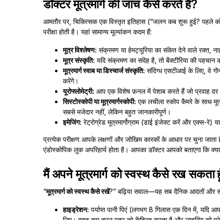
डॉक्टर मूत्रमार्ग की जांच कैसे करते हैं?
आमतौर पर, चिकित्सक एक विस्तृत इतिहास (“जलन कब शुरू हुई? पहले को
परीक्षा होती है। यहां सामान्य मूल्यांकन कदम हैं:
मूत्र विश्लेषण:
संक्रमण या हेमट्यूरिया का संकेत देने वाले रक्त, 
मूत्र संस्कृति:
यदि संक्रमण का संदेह है, तो बैक्टीरिया की पहचान
मूत्रमार्ग स्वाब या डिस्चार्ज संस्कृति:
संदिग्ध एसटीआई के लिए, वे गोनो
करेंगे।
यूरोफ्लोमेट्री:
आप एक विशेष फ़नल में पेशाब करते हैं जो प्रवाह द
सिस्टोस्कोपी या मूत्रमार्गस्कोपी:
एक लचीला स्कोप कैमरे के साथ मूत्र
सबसे मजेदार नहीं, लेकिन बहुत जानकारीपूर्ण।
इमेजिंग:
रेट्रोग्रेड मूत्रमार्गोग्राम (डाई इंजेक्ट करें और एक्स-र
प्रत्येक परीक्षण आपके लक्षणों और जोखिम कारकों के आधार पर चुना जाता
एंडोस्कोपिक लुक अपरिहार्य होता है। आपका डॉक्टर आपको बताएगा कि क्या
मैं अपने मूत्रमार्ग को स्वस्थ कैसे रख सकता ह
“
मूत्रमार्ग को स्वस्थ कैसे रखें
?” बढ़िया सवाल—यह सब दैनिक आदतों और समय पर
हाइड्रेशन:
पर्याप्त पानी पिएं (लगभग 8 गिलास एक दिन में, यदि आ
लिए। बहुत कम तरल मूत्र को केंद्रित करता है और लाइनिंग को प