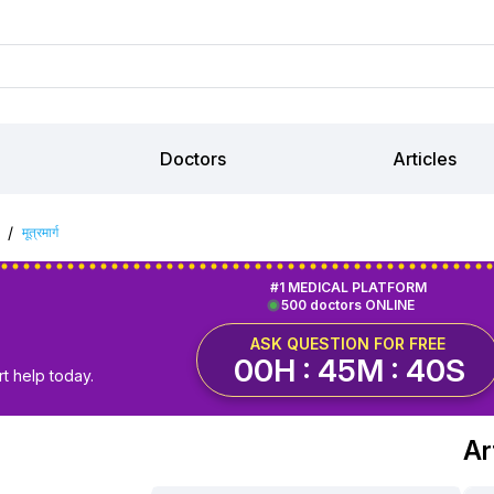
Doctors
Articles
/
मूत्रमार्ग
#1 MEDICAL PLATFORM
500 doctors ONLINE
ASK QUESTION FOR FREE
00H : 45M : 39S
t help today.
Art