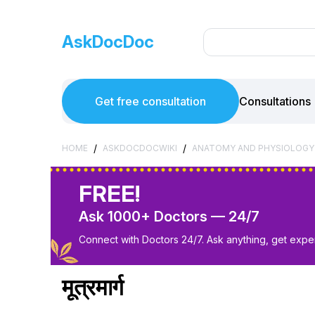
AskDocDoc
Get free consultation
Consultations
/
/
HOME
ASKDOCDOCWIKI
ANATOMY AND PHYSIOLOGY
FREE!
Ask 1000+ Doctors — 24/7
Connect with Doctors 24/7. Ask anything, get exper
मूत्रमार्ग