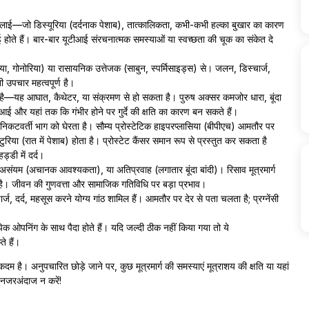
ई—जो डिस्यूरिया (दर्दनाक पेशाब), तात्कालिकता, कभी-कभी हल्का बुखार का कारण
 होते हैं। बार-बार यूटीआई संरचनात्मक समस्याओं या स्वच्छता की चूक का संकेत दे
ा, गोनोरिया) या रासायनिक उत्तेजक (साबुन, स्पर्मिसाइड्स) से। जलन, डिस्चार्ज,
उपचार महत्वपूर्ण है।
ता है—यह आघात, कैथेटर, या संक्रमण से हो सकता है। पुरुष अक्सर कमजोर धारा, बूंदा
आई और यहां तक कि गंभीर होने पर गुर्दे की क्षति का कारण बन सकते हैं।
र्ग के निकटवर्ती भाग को घेरता है। सौम्य प्रोस्टेटिक हाइपरप्लासिया (बीपीएच) आमतौर पर
ुरिया (रात में पेशाब) होता है। प्रोस्टेट कैंसर समान रूप से प्रस्तुत कर सकता है
्डी में दर्द।
संयम (अचानक आवश्यकता), या अतिप्रवाह (लगातार बूंदा बांदी)। रिसाव मूत्रमार्ग
है। जीवन की गुणवत्ता और सामाजिक गतिविधि पर बड़ा प्रभाव।
चार्ज, दर्द, महसूस करने योग्य गांठ शामिल हैं। आमतौर पर देर से पता चलता है; प्रग्नेंसी
्टोपिक ओपनिंग के साथ पैदा होते हैं। यदि जल्दी ठीक नहीं किया गया तो ये
े हैं।
ै। अनुपचारित छोड़े जाने पर, कुछ मूत्रमार्ग की समस्याएं मूत्राशय की क्षति या यहां
 नजरअंदाज न करें!