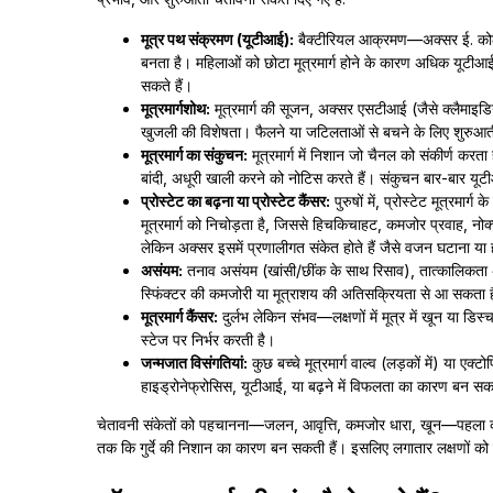
मूत्र पथ संक्रमण (यूटीआई):
बैक्टीरियल आक्रमण—अक्सर ई. कोला
बनता है। महिलाओं को छोटा मूत्रमार्ग होने के कारण अधिक यूटीआई
सकते हैं।
मूत्रमार्गशोथ:
मूत्रमार्ग की सूजन, अक्सर एसटीआई (जैसे क्लैमाइडिय
खुजली की विशेषता। फैलने या जटिलताओं से बचने के लिए शुरुआती 
मूत्रमार्ग का संकुचन:
मूत्रमार्ग में निशान जो चैनल को संकीर्ण कर
बांदी, अधूरी खाली करने को नोटिस करते हैं। संकुचन बार-बार यूटी
प्रोस्टेट का बढ़ना या प्रोस्टेट कैंसर:
पुरुषों में, प्रोस्टेट मूत्रमा
मूत्रमार्ग को निचोड़ता है, जिससे हिचकिचाहट, कमजोर प्रवाह, नोक्ट
लेकिन अक्सर इसमें प्रणालीगत संकेत होते हैं जैसे वजन घटाना या हड
असंयम:
तनाव असंयम (खांसी/छींक के साथ रिसाव), तात्कालिकता अ
स्फिंक्टर की कमजोरी या मूत्राशय की अतिसक्रियता से आ सकता 
मूत्रमार्ग कैंसर:
दुर्लभ लेकिन संभव—लक्षणों में मूत्र में खून या डिस्
स्टेज पर निर्भर करती है।
जन्मजात विसंगतियां:
कुछ बच्चे मूत्रमार्ग वाल्व (लड़कों में) या एक
हाइड्रोनेफ्रोसिस, यूटीआई, या बढ़ने में विफलता का कारण बन सकत
चेतावनी संकेतों को पहचानना—जलन, आवृत्ति, कमजोर धारा, खून—पहला कदम ह
तक कि गुर्दे की निशान का कारण बन सकती हैं। इसलिए लगातार लक्षणों को