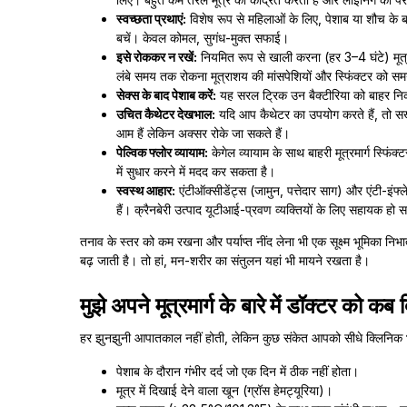
स्वच्छता प्रथाएं:
विशेष रूप से महिलाओं के लिए, पेशाब या शौच के बाद
बचें। केवल कोमल, सुगंध-मुक्त सफाई।
इसे रोककर न रखें:
नियमित रूप से खाली करना (हर 3–4 घंटे) मूत्
लंबे समय तक रोकना मूत्राशय की मांसपेशियों और स्फिंक्टर को
सेक्स के बाद पेशाब करें:
यह सरल ट्रिक उन बैक्टीरिया को बाहर निकालन
उचित कैथेटर देखभाल:
यदि आप कैथेटर का उपयोग करते हैं, तो सख्
आम हैं लेकिन अक्सर रोके जा सकते हैं।
पेल्विक फ्लोर व्यायाम:
केगेल व्यायाम के साथ बाहरी मूत्रमार्ग स्फि
में सुधार करने में मदद कर सकता है।
स्वस्थ आहार:
एंटीऑक्सीडेंट्स (जामुन, पत्तेदार साग) और एंटी-इंफ
हैं। क्रैनबेरी उत्पाद यूटीआई-प्रवण व्यक्तियों के लिए सहायक हो सकत
तनाव के स्तर को कम रखना और पर्याप्त नींद लेना भी एक सूक्ष्म भूमिका निभ
बढ़ जाती है। तो हां, मन-शरीर का संतुलन यहां भी मायने रखता है।
मुझे अपने मूत्रमार्ग के बारे में डॉक्टर को क
हर झुनझुनी आपातकाल नहीं होती, लेकिन कुछ संकेत आपको सीधे क्लिनिक भ
पेशाब के दौरान गंभीर दर्द जो एक दिन में ठीक नहीं होता।
मूत्र में दिखाई देने वाला खून (ग्रॉस हेमट्यूरिया)।