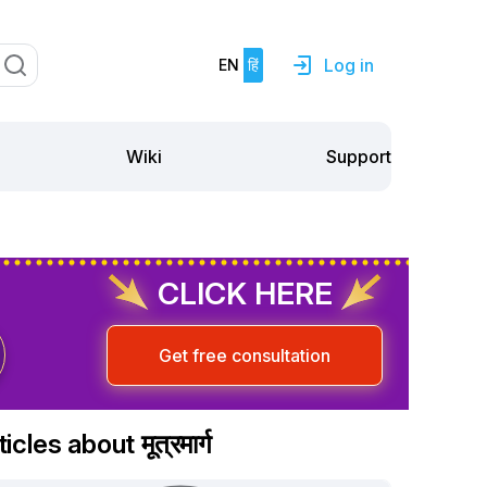
Log in
EN
हिं
Support
Wiki
CLICK HERE
Get free consultation
icles about मूत्रमार्ग