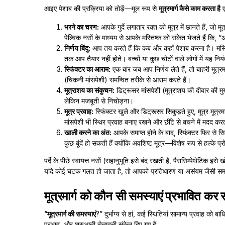
आइए पेशाब की प्रक्रिया को तोड़ें—मूल रूप से
मूत्रमार्ग कैसे काम करता है
ए
भरने का चरण:
आपके गुर्दे लगातार रक्त को मूत्र में छानते हैं, जो म
पेल्विक नसों के माध्यम से आपके मस्तिष्क को संकेत भेजते हैं कि, “अ
निर्णय बिंदु:
आप तय करते हैं कि कब और कहाँ पेशाब करना है। मस्तिष
तक आप तैयार नहीं होते। बच्चों या कुछ चोटों वाले लोगों में यह न
स्फिंक्टर का आराम:
एक बार जब आप निर्णय लेते हैं, तो बाहरी मूत्रम
(चिकनी मांसपेशी) समन्वित तरीके से आराम करते हैं।
मूत्राशय का संकुचन:
डिट्रूसर मांसपेशी (मूत्राशय की दीवार की मुख्
लेकिन मजबूती से निचोड़ना।
मूत्र प्रवाह:
स्फिंक्टर खुले और डिट्रूसर सिकुड़ते हुए, मूत्र मूत्रम
मांसपेशी भी स्थिर प्रवाह बनाए रखने और छींटे से बचने में मदद करती 
खाली करने का अंत:
आपके समाप्त होने के बाद, स्फिंक्टर फिर से स
कुछ बूंदें हो सकती हैं क्योंकि अवशिष्ट मूत्र—विशेष रूप से हल्के प्रोस्टे
पर्दे के पीछे स्वायत्त नसों (सहानुभूति इसे बंद रखती है, पैरासिम्पेथेटिक इ
यदि कोई घटक गलत हो जाता है, तो आपको प्रतिधारण या असंयम जैसी समस्
मूत्रमार्ग को कौन सी समस्याएं प्रभावित कर 
“
मूत्रमार्ग की समस्याएं
?” दुर्भाग्य से हां, कई स्थितियां सामान्य प्रवाह को
प्रभाव, और शुरुआती चेतावनी संकेत दिए गए हैं: