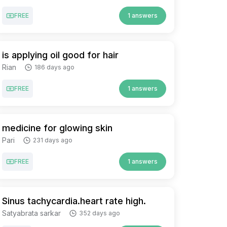
FREE
1 answers
is applying oil good for hair
Rian
186 days ago
FREE
1 answers
medicine for glowing skin
Pari
231 days ago
FREE
1 answers
Sinus tachycardia.heart rate high.
Satyabrata sarkar
352 days ago