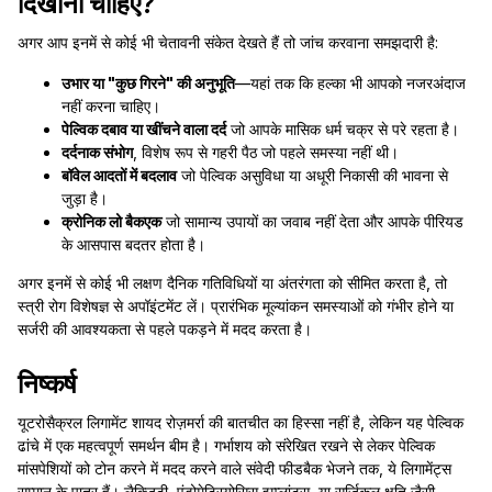
दिखाना चाहिए?
अगर आप इनमें से कोई भी चेतावनी संकेत देखते हैं तो जांच करवाना समझदारी है:
उभार या "कुछ गिरने" की अनुभूति
—यहां तक कि हल्का भी आपको नजरअंदाज
नहीं करना चाहिए।
पेल्विक दबाव या खींचने वाला दर्द
जो आपके मासिक धर्म चक्र से परे रहता है।
दर्दनाक संभोग
, विशेष रूप से गहरी पैठ जो पहले समस्या नहीं थी।
बॉवेल आदतों में बदलाव
जो पेल्विक असुविधा या अधूरी निकासी की भावना से
जुड़ा है।
क्रोनिक लो बैकएक
जो सामान्य उपायों का जवाब नहीं देता और आपके पीरियड
के आसपास बदतर होता है।
अगर इनमें से कोई भी लक्षण दैनिक गतिविधियों या अंतरंगता को सीमित करता है, तो
स्त्री रोग विशेषज्ञ से अपॉइंटमेंट लें। प्रारंभिक मूल्यांकन समस्याओं को गंभीर होने या
सर्जरी की आवश्यकता से पहले पकड़ने में मदद करता है।
निष्कर्ष
यूटरोसैक्रल लिगामेंट शायद रोज़मर्रा की बातचीत का हिस्सा नहीं है, लेकिन यह पेल्विक
ढांचे में एक महत्वपूर्ण समर्थन बीम है। गर्भाशय को संरेखित रखने से लेकर पेल्विक
मांसपेशियों को टोन करने में मदद करने वाले संवेदी फीडबैक भेजने तक, ये लिगामेंट्स
सम्मान के पात्र हैं। लैक्जिटी, एंडोमेट्रियोसिस इम्प्लांट्स, या सर्जिकल क्षति जैसी