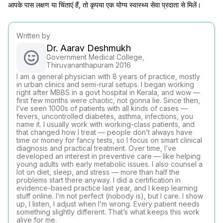
आपके पास लक्षण या चिंताएं हैं, तो कृपया एक योग्य स्वास्थ्य सेवा प्रदाता से मिलें।
Written by
Dr. Aarav Deshmukh
Government Medical College,
Thiruvananthapuram 2016
I am a general physician with 8 years of practice, mostly
in urban clinics and semi-rural setups. I began working
right after MBBS in a govt hospital in Kerala, and wow —
first few months were chaotic, not gonna lie. Since then,
I’ve seen 1000s of patients with all kinds of cases —
fevers, uncontrolled diabetes, asthma, infections, you
name it. I usually work with working-class patients, and
that changed how I treat — people don’t always have
time or money for fancy tests, so I focus on smart clinical
diagnosis and practical treatment. Over time, I’ve
developed an interest in preventive care — like helping
young adults with early metabolic issues. I also counsel a
lot on diet, sleep, and stress — more than half the
problems start there anyway. I did a certification in
evidence-based practice last year, and I keep learning
stuff online. I’m not perfect (nobody is), but I care. I show
up, I listen, I adjust when I’m wrong. Every patient needs
something slightly different. That’s what keeps this work
alive for me.