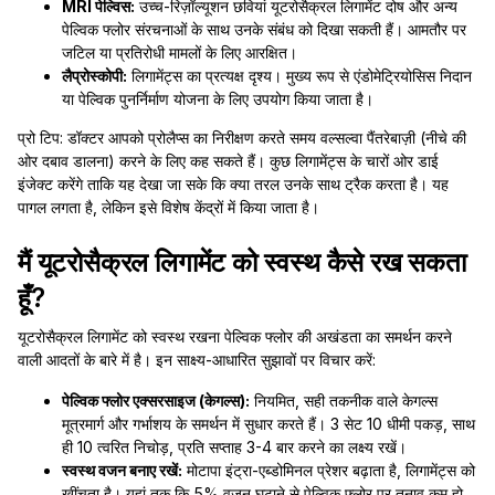
MRI पेल्विस:
उच्च-रिज़ॉल्यूशन छवियां यूटरोसैक्रल लिगामेंट दोष और अन्य
पेल्विक फ्लोर संरचनाओं के साथ उनके संबंध को दिखा सकती हैं। आमतौर पर
जटिल या प्रतिरोधी मामलों के लिए आरक्षित।
लैप्रोस्कोपी:
लिगामेंट्स का प्रत्यक्ष दृश्य। मुख्य रूप से एंडोमेट्रियोसिस निदान
या पेल्विक पुनर्निर्माण योजना के लिए उपयोग किया जाता है।
प्रो टिप: डॉक्टर आपको प्रोलैप्स का निरीक्षण करते समय वल्सल्वा पैंतरेबाज़ी (नीचे की
ओर दबाव डालना) करने के लिए कह सकते हैं। कुछ लिगामेंट्स के चारों ओर डाई
इंजेक्ट करेंगे ताकि यह देखा जा सके कि क्या तरल उनके साथ ट्रैक करता है। यह
पागल लगता है, लेकिन इसे विशेष केंद्रों में किया जाता है।
मैं यूटरोसैक्रल लिगामेंट को स्वस्थ कैसे रख सकता
हूँ?
यूटरोसैक्रल लिगामेंट को स्वस्थ रखना पेल्विक फ्लोर की अखंडता का समर्थन करने
वाली आदतों के बारे में है। इन साक्ष्य-आधारित सुझावों पर विचार करें:
पेल्विक फ्लोर एक्सरसाइज (केगल्स):
नियमित, सही तकनीक वाले केगल्स
मूत्रमार्ग और गर्भाशय के समर्थन में सुधार करते हैं। 3 सेट 10 धीमी पकड़, साथ
ही 10 त्वरित निचोड़, प्रति सप्ताह 3-4 बार करने का लक्ष्य रखें।
स्वस्थ वजन बनाए रखें:
मोटापा इंट्रा-एब्डोमिनल प्रेशर बढ़ाता है, लिगामेंट्स को
खींचता है। यहां तक कि 5% वजन घटाने से पेल्विक फ्लोर पर तनाव कम हो