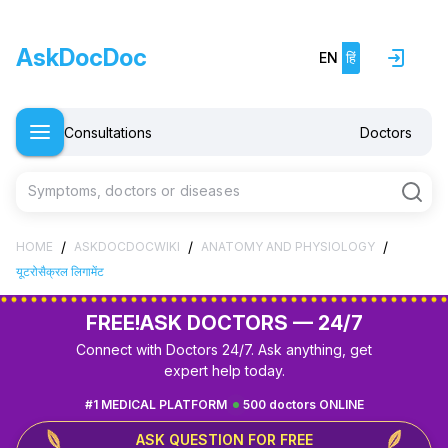
AskDocDoc
EN
हिं
Consultations
Doctors
Symptoms, doctors or diseases
/
/
/
HOME
ASKDOCDOCWIKI
ANATOMY AND PHYSIOLOGY
यूटरोसैक्रल लिगामेंट
FREE!
ASK DOCTORS — 24/7
Connect with Doctors 24/7. Ask anything, get
expert help today.
#1 MEDICAL PLATFORM
500 doctors ONLINE
ASK QUESTION FOR FREE