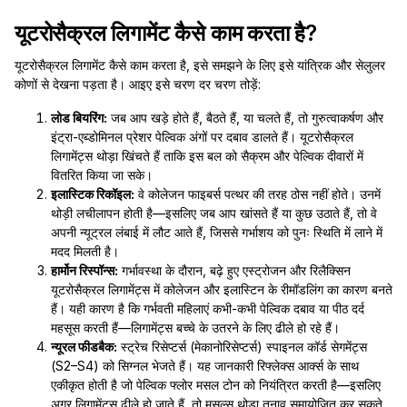
यूटरोसैक्रल लिगामेंट कैसे काम करता है?
यूटरोसैक्रल लिगामेंट कैसे काम करता है, इसे समझने के लिए इसे यांत्रिक और सेलुलर
कोणों से देखना पड़ता है। आइए इसे चरण दर चरण तोड़ें:
लोड बियरिंग:
जब आप खड़े होते हैं, बैठते हैं, या चलते हैं, तो गुरुत्वाकर्षण और
इंट्रा-एब्डोमिनल प्रेशर पेल्विक अंगों पर दबाव डालते हैं। यूटरोसैक्रल
लिगामेंट्स थोड़ा खिंचते हैं ताकि इस बल को सैक्रम और पेल्विक दीवारों में
वितरित किया जा सके।
इलास्टिक रिकॉइल:
वे कोलेजन फाइबर्स पत्थर की तरह ठोस नहीं होते। उनमें
थोड़ी लचीलापन होती है—इसलिए जब आप खांसते हैं या कुछ उठाते हैं, तो वे
अपनी न्यूट्रल लंबाई में लौट आते हैं, जिससे गर्भाशय को पुनः स्थिति में लाने में
मदद मिलती है।
हार्मोन रिस्पॉन्स:
गर्भावस्था के दौरान, बढ़े हुए एस्ट्रोजन और रिलैक्सिन
यूटरोसैक्रल लिगामेंट्स में कोलेजन और इलास्टिन के रीमॉडलिंग का कारण बनते
हैं। यही कारण है कि गर्भवती महिलाएं कभी-कभी पेल्विक दबाव या पीठ दर्द
महसूस करती हैं—लिगामेंट्स बच्चे के उतरने के लिए ढीले हो रहे हैं।
न्यूरल फीडबैक:
स्ट्रेच रिसेप्टर्स (मेकानोरिसेप्टर्स) स्पाइनल कॉर्ड सेगमेंट्स
(S2–S4) को सिग्नल भेजते हैं। यह जानकारी रिफ्लेक्स आर्क्स के साथ
एकीकृत होती है जो पेल्विक फ्लोर मसल टोन को नियंत्रित करती है—इसलिए
अगर लिगामेंट्स ढीले हो जाते हैं, तो मसल्स थोड़ा तनाव समायोजित कर सकते