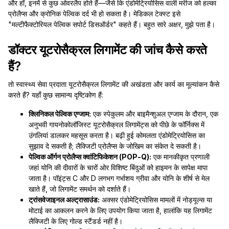
और हाँ, इनमें से कुछ ओवरलैप होते हैं—जैसे कि एंडोमेट्रियोसिस वाली मरीज को हल्का
प्रोलैप्स और क्रोनिक पेल्विक दर्द भी हो सकता है। मेडिकल टेक्स्ट इसे
"मल्टीफैक्टोरियल पेल्विक सपोर्ट डिसऑर्डर" कहते हैं। बहुत सारे अक्षर, मुझे पता है।
डॉक्टर यूटरोसैक्रल लिगामेंट की जांच कैसे करते
हैं?
तो स्वास्थ्य सेवा प्रदाता यूटरोसैक्रल लिगामेंट की अखंडता और कार्य का मूल्यांकन कैसे
करते हैं? यहाँ कुछ सामान्य दृष्टिकोण हैं:
क्लिनिकल पेल्विक एग्जाम:
एक स्पेकुलम और बाइमैन्शुअल एग्जाम के दौरान, एक
अनुभवी गायनोकोलॉजिस्ट यूटरोसैक्रल लिगामेंट्स को पीछे के फॉर्निक्स में
उंगलियां डालकर महसूस करता है। बढ़ी हुई कोमलता एंडोमेट्रियोसिस का
सुझाव दे सकती है; लैक्जिटी प्रोलैप्स के जोखिम का संकेत दे सकती है।
पेल्विक ऑर्गन प्रोलैप्स क्वांटिफिकेशन (POP‐Q):
एक मानकीकृत प्रणाली
जहां योनि की दीवारों के चारों ओर विशिष्ट बिंदुओं को हाइमन के सापेक्ष मापा
जाता है। पॉइंट्स C और D लगभग गर्भाशय ग्रीवा और योनि के शीर्ष से मेल
खाते हैं, जो लिगामेंट समर्थन को दर्शाते हैं।
ट्रांसवेजाइनल अल्ट्रासाउंड:
अक्सर एंडोमेट्रियोसिस मामलों में नोड्यूल्स या
मोटाई का आकलन करने के लिए उपयोग किया जाता है, हालांकि यह लिगामेंट
लैक्जिटी के लिए गोल्ड स्टैंडर्ड नहीं है।