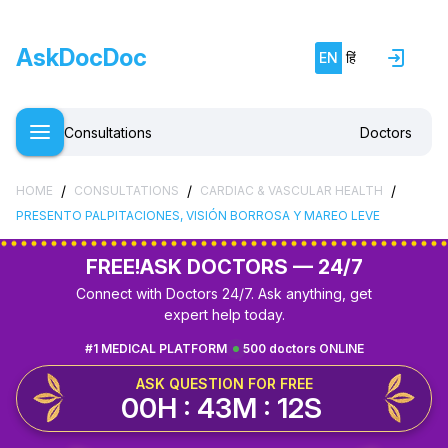
AskDocDoc
EN
हिं
Consultations
Doctors
/
/
/
HOME
CONSULTATIONS
CARDIAC & VASCULAR HEALTH
PRESENTO PALPITACIONES, VISIÓN BORROSA Y MAREO LEVE
FREE!
ASK DOCTORS — 24/7
Connect with Doctors 24/7. Ask anything, get
expert help today.
#1 MEDICAL PLATFORM
500 doctors ONLINE
ASK QUESTION FOR FREE
00H : 43M : 11S