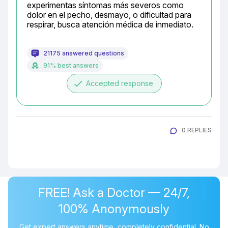
experimentas síntomas más severos como 
dolor en el pecho, desmayo, o dificultad para 
respirar, busca atención médica de inmediato.
21175 answered questions
91% best answers
done
Accepted response
0 REPLIES
FREE! Ask a Doctor — 24/7,
100% Anonymously
Get expert answers anytime, completely confidential. No