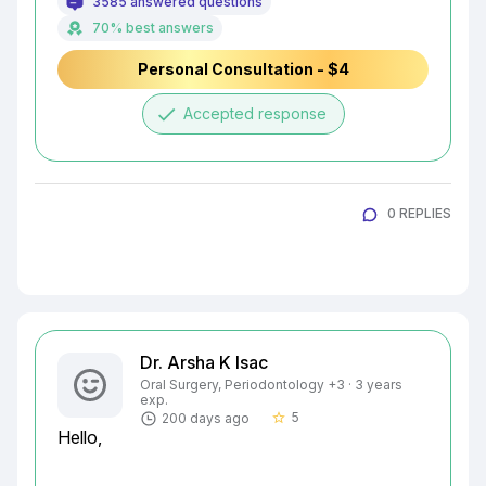
3585 answered questions
70% best answers
Personal Consultation - $4
done
Accepted response
0 REPLIES
Dr. Arsha K Isac
Oral Surgery, Periodontology +3 · 3 years
exp.
5
200 days ago
star_border
Hello,