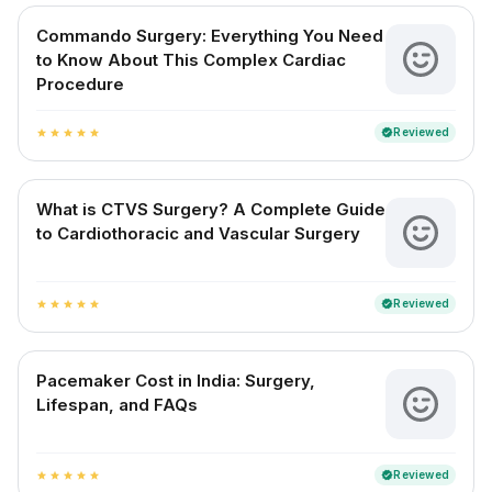
Commando Surgery: Everything You Need
to Know About This Complex Cardiac
Procedure
Reviewed
verified
star
star
star
star
star
What is CTVS Surgery? A Complete Guide
to Cardiothoracic and Vascular Surgery
Reviewed
verified
star
star
star
star
star
Pacemaker Cost in India: Surgery,
Lifespan, and FAQs
Reviewed
verified
star
star
star
star
star