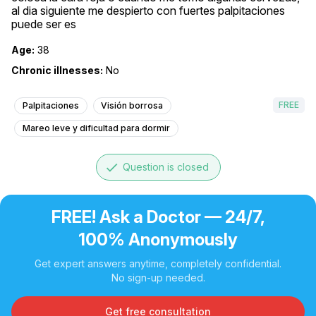
al dia siguiente me despierto con fuertes palpitaciones 
puede ser es
Age:
38
Chronic illnesses:
No
FREE
Palpitaciones
Visión borrosa
Mareo leve y dificultad para dormir
done
Question is closed
FREE! Ask a Doctor — 24/7,
100% Anonymously
Get expert answers anytime, completely confidential.
No sign-up needed.
Get free consultation