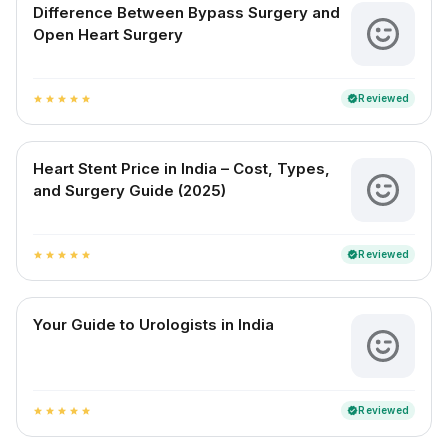
Difference Between Bypass Surgery and
Open Heart Surgery
Reviewed
verified
star
star
star
star
star
Heart Stent Price in India – Cost, Types,
and Surgery Guide (2025)
Reviewed
verified
star
star
star
star
star
Your Guide to Urologists in India
Reviewed
verified
star
star
star
star
star