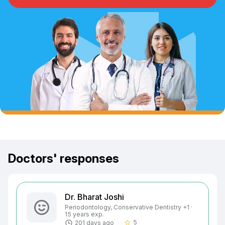
Doctors' responses
Dr. Bharat Joshi
Periodontology, Conservative Dentistry +1 ·
15 years exp.
5
201 days ago
star_border