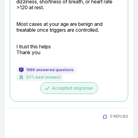
dizziness, shortness of breath, or heart rate 
>120 at rest.
Most cases at your age are benign and 
treatable once triggers are controlled.
I trust this helps

Thank you
1986 answered questions
57% best answers
done
Accepted response
0 REPLIES