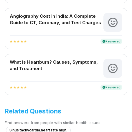
Angiography Cost in India: A Complete
Guide to CT, Coronary, and Test Charges
Reviewed
verified
star
star
star
star
star
What is Heartburn? Causes, Symptoms,
and Treatment
Reviewed
verified
star
star
star
star
star
Related Questions
Find answers from people with similar health issues
Sinus tachycardia.heart rate high.