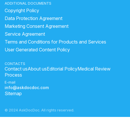
ADDITIONAL DOCUMENTS
Can fatty liver cause tiredness?
how to make loose motion
Copyright Policy
Too much gas in morning
home medicine for gastric
Data Protection Agreement
why too much gas in stomach
use of abc juice
Marketing Consent Agreement
Service Agreement
does coffee help digestion
fenugreek for diarrhea
Terms and Conditions for Products and Services
how to cure diarrhea instantly
dast lgne pr kya khaye
User Generated Content Policy
coconut water during loose motion
Why does gas cause shoulder pain?
CONTACTS
Contact us
About us
Editorial Policy
Medical Review
Process
E-mail
info@askdocdoc.com
Sitemap
© 2024 AskDocDoc. All rights reserved.