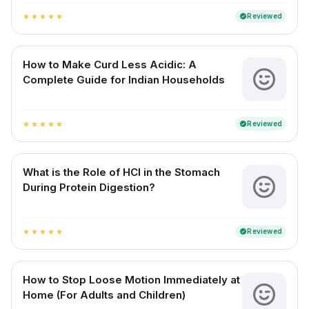
Reviewed
verified
star
star
star
star
star
How to Make Curd Less Acidic: A
Complete Guide for Indian Households
Reviewed
verified
star
star
star
star
star
What is the Role of HCl in the Stomach
During Protein Digestion?
Reviewed
verified
star
star
star
star
star
How to Stop Loose Motion Immediately at
Home (For Adults and Children)