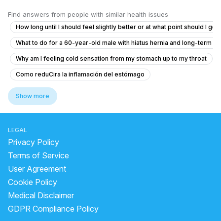
Find answers from people with similar health issues
How long until I should feel slightly better or at what point should I go
What to do for a 60-year-old male with hiatus hernia and long-term r
Why am I feeling cold sensation from my stomach up to my throat
Como reduCira la inflamación del estómago
What to do if I'm coughing up food shortly after eating?
Show more
abdominal pain
side effects of drinking milk with lemon
home remedy for food poison vomiting
LEGAL
stop diarrhea immediately
when to take loose motion tablet
Privacy Policy
which juice is good in loose motion
Terms of Service
User Agreement
what to drink for acid reflux
is banana good for liver?
Cookie Policy
how long does ibs last
best fruits for loose motion
Medical Disclaimer
is buttermilk good for liver
curd digestion time
GDPR Compliance Policy
remedy for loose motion and stomach pain