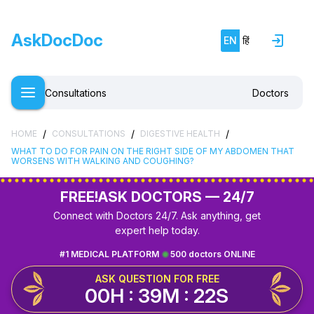
AskDocDoc
EN
हिं
Consultations
Doctors
/
/
/
HOME
CONSULTATIONS
DIGESTIVE HEALTH
WHAT TO DO FOR PAIN ON THE RIGHT SIDE OF MY ABDOMEN THAT
WORSENS WITH WALKING AND COUGHING?
FREE!
ASK DOCTORS — 24/7
Connect with Doctors 24/7. Ask anything, get
expert help today.
#1 MEDICAL PLATFORM
500 doctors ONLINE
ASK QUESTION FOR FREE
00H : 39M : 22S