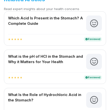
Read expert insights about your health concerns
Which Acid Is Present in the Stomach? A
Complete Guide
Reviewed
verified
star
star
star
star
star
What is the pH of HCl in the Stomach and
Why it Matters for Your Health
Reviewed
verified
star
star
star
star
star
What Is the Role of Hydrochloric Acid in
the Stomach?