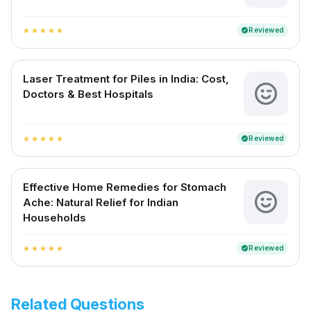
Reviewed
verified
star
star
star
star
star
Laser Treatment for Piles in India: Cost,
Doctors & Best Hospitals
Reviewed
verified
star
star
star
star
star
Effective Home Remedies for Stomach
Ache: Natural Relief for Indian
Households
Reviewed
verified
star
star
star
star
star
Related Questions